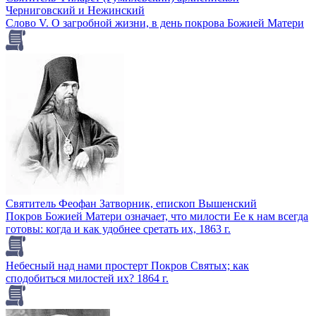
Черниговский и Нежинский
Слово V. О загробной жизни, в день покрова Божией Матери
Святитель Феофан Затворник, епископ Вышенский
Покров Божией Матери означает, что милости Ее к нам всегда
готовы: когда и как удобнее сретать их, 1863 г.
Небесный над нами простерт Покров Святых; как
сподобиться милостей их? 1864 г.