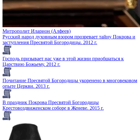
Митрополит Иларион (Алфеев)
Русский народ духовным взором прозревает тайну Покрова и
заступления Пресвятой Богородицы. 2012 г.
Господь призывает нас уже в этой жизни приобщаться к
Царствию Божьему. 2012 г.
Почитание Пресвятой Богородицы укоренено в многовековом
опыте Церкви. 2013 г.
В праздник Покрова Пресвятой Богородицы
Крестовоздвиженском соборе в Женеве. 2015 г.