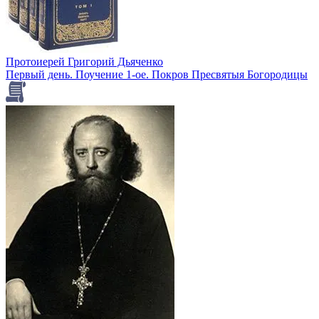
Протоиерей Григорий Дьяченко
Первый день. Поучение 1-ое. Покров Пресвятыя Богородицы