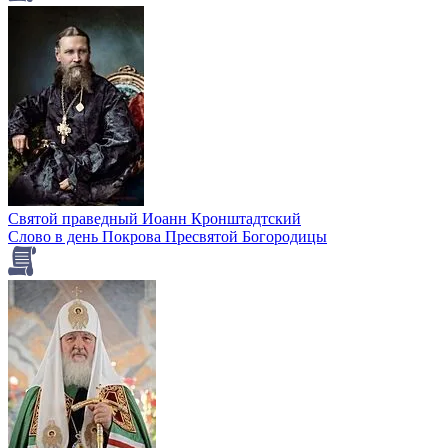
Святой праведный Иоанн Кронштадтский
Слово в день Покрова Пресвятой Богородицы