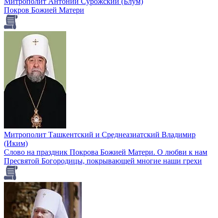
Митрополит Антоний Сурожский (Блум)
Покров Божией Матери
Митрополит Ташкентский и Среднеазиатский Владимир
(Иким)
Слово на праздник Покрова Божией Матери. О любви к нам
Пресвятой Богородицы, покрывающей многие наши грехи