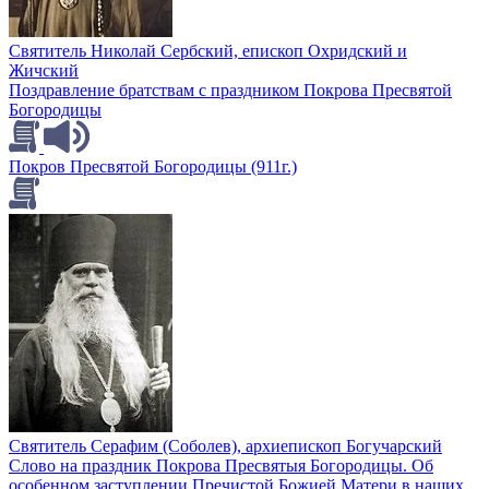
Святитель Николай Сербский, епископ Охридский и
Жичский
Поздравление братствам с праздником Покрова Пресвятой
Богородицы
Покров Пресвятой Богородицы (911г.)
Святитель Серафим (Соболев), архиепископ Богучарский
Слово на праздник Покрова Пресвятыя Богородицы. Об
особенном заступлении Пречистой Божией Матери в наших