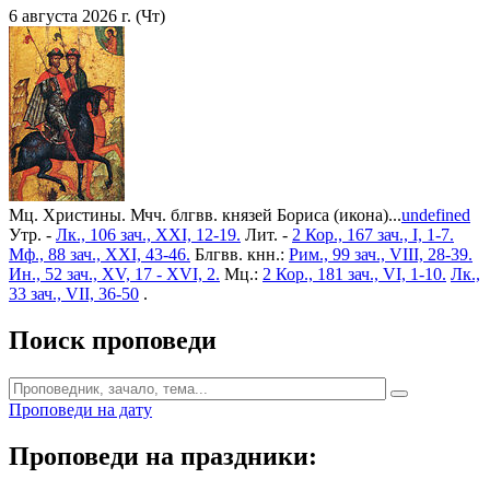
6 августа 2026 г. (Чт)
Мц. Христины. Мчч. блгвв. князей Бориса (икона)...
undefined
Утр. -
Лк., 106 зач., XXI, 12-19.
Лит. -
2 Кор., 167 зач., I, 1-7.
Мф., 88 зач., XXI, 43-46.
Блгвв. кнн.:
Рим., 99 зач., VIII, 28-39.
Ин., 52 зач., XV, 17 - XVI, 2.
Мц.:
2 Кор., 181 зач., VI, 1-10.
Лк.,
33 зач., VII, 36-50
.
Поиск проповеди
Проповеди на дату
Проповеди на праздники: