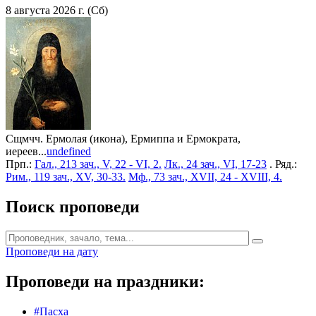
8 августа 2026 г. (Сб)
Сщмчч. Ермолая (икона), Ермиппа и Ермократа,
иереев...
undefined
Прп.:
Гал., 213 зач., V, 22 - VI, 2.
Лк., 24 зач., VI, 17-23
. Ряд.:
Рим., 119 зач., XV, 30-33.
Мф., 73 зач., XVII, 24 - XVIII, 4.
Поиск проповеди
Проповеди на дату
Проповеди на праздники:
#Пасха