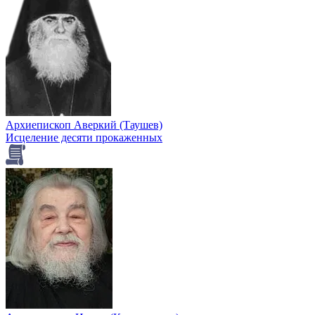
Архиепископ Аверкий (Таушев)
Исцеление десяти прокаженных