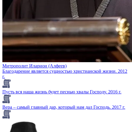
Митрополит Иларион (Алфеев)
Благодарение является сущностью христианской жизни. 2012
г.
Пусть вся наша жизнь будет песнью хвалы Господу. 2016 г.
Вера – самый главный дар, который нам дал Господь. 2017 г.