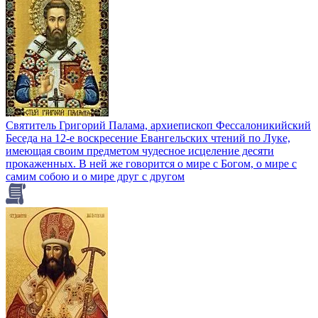
Святитель Григорий Палама, архиепископ Фессалоникийский
Беседа на 12-е воскресение Евангельских чтений по Луке,
имеющая своим предметом чудесное исцеление десяти
прокаженных. В ней же говорится о мире с Богом, о мире с
самим собою и о мире друг с другом