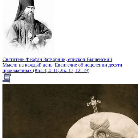
Святитель Феофан Затворник, епископ Вышенский
Мысли на каждый день. Евангелие об исцелении десяти
прокаженных (Кол.3, 4–11; Лк. 17, 12–19)