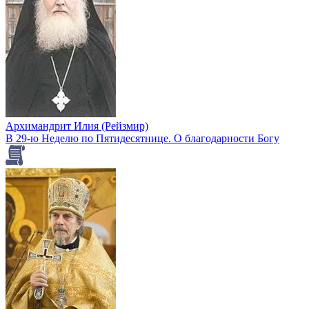
Архимандрит Илия (Рейзмир)
В 29-ю Неделю по Пятидесятнице. О благодарности Богу