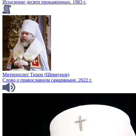
Исцеление десяти прокаженных. 1983 г.
Митрополит Тихон (Шевкунов)
Слово о православном самаряныне. 2022 г.