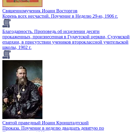
Священномученик Иоанн Восторгов
Корень всех несчастий. Поучение в Неделю 29-ю, 1906 г.
Благодарность. Проповедь об исцелении десяти
прокаженных, произнесенная в Гудаутской церкви, Сухумской
епархии, в присутствии учеников второклассной учительской
школы, 1902 г.
Святой праведный Иоанн Кронштадтский
Проказа. Поучение в неделю двадцать девятую по