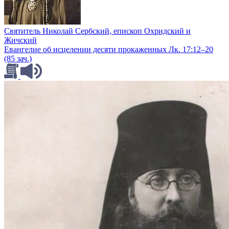
Святитель Николай Сербский, епископ Охридский и
Жичский
Евангелие об исцелении десяти прокаженных Лк. 17:12–20
(85 зач.)