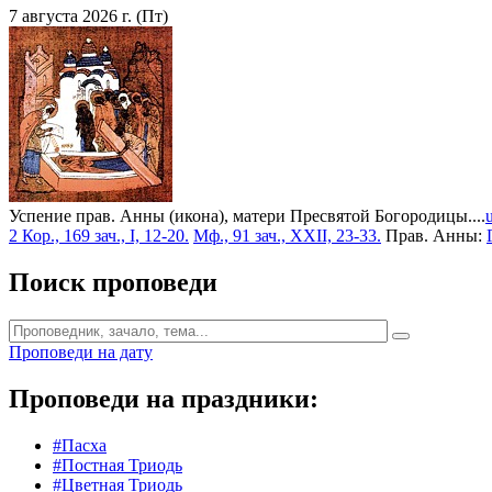
7 августа 2026 г. (Пт)
Успение прав. Анны (икона), матери Пресвятой Богородицы....
2 Кор., 169 зач., I, 12-20.
Мф., 91 зач., XXII, 23-33.
Прав. Анны:
Поиск проповеди
Проповеди на дату
Проповеди на праздники:
#Пасха
#Постная Триодь
#Цветная Триодь