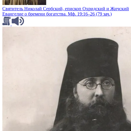
Святитель Николай Сербский, епископ Охридский и Жичский
Евангелие о бремени богатства. Мф. 19:16–26 (79 зач.)