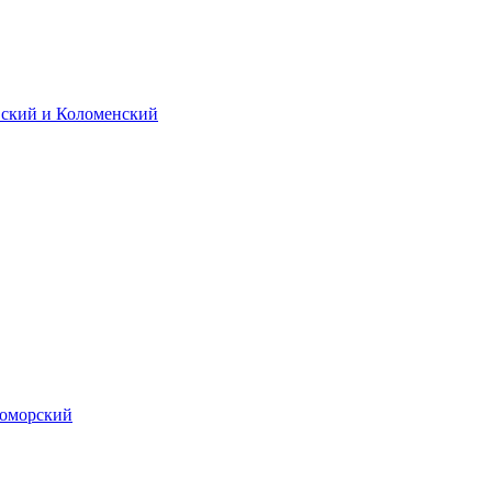
вский и Коломенский
номорский