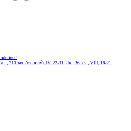
undefined
Гал., 210 зач. (от полу́), IV, 22-31.
Лк., 36 зач., VIII, 16-21.