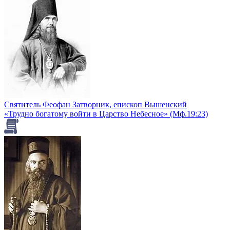
Святитель Феофан Затворник, епископ Вышенский
«Трудно богатому войти в Царство Небесное» (Мф.19:23)