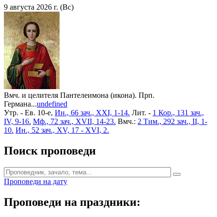
9 августа 2026 г. (Вс)
Вмч. и целителя Пантелеимона (икона). Прп.
Германа...
undefined
Утр. - Ев. 10-е,
Ин., 66 зач., XXI, 1-14.
Лит. -
1 Кор., 131 зач.,
IV, 9-16.
Мф., 72 зач., XVII, 14-23.
Вмч.:
2 Тим., 292 зач., II, 1-
10.
Ин., 52 зач., XV, 17 - XVI, 2.
Поиск проповеди
Проповеди на дату
Проповеди на праздники: