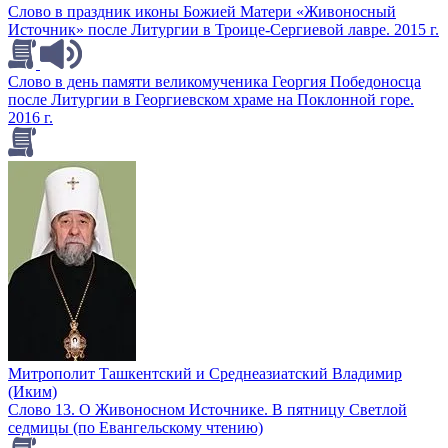
Слово в праздник иконы Божией Матери «Живоносный
Источник» после Литургии в Троице-Сергиевой лавре. 2015 г.
Слово в день памяти великомученика Георгия Победоносца
после Литургии в Георгиевском храме на Поклонной горе.
2016 г.
Митрополит Ташкентский и Среднеазиатский Владимир
(Иким)
Слово 13. О Живоносном Источнике. В пятницу Светлой
седмицы (по Евангельскому чтению)