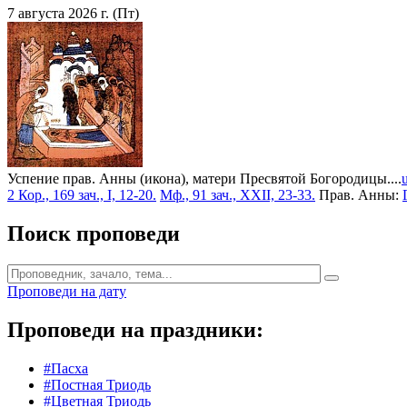
7 августа 2026 г. (Пт)
Успение прав. Анны (икона), матери Пресвятой Богородицы....
2 Кор., 169 зач., I, 12-20.
Мф., 91 зач., XXII, 23-33.
Прав. Анны:
Поиск проповеди
Проповеди на дату
Проповеди на праздники:
#Пасха
#Постная Триодь
#Цветная Триодь