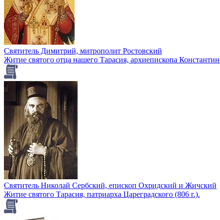
Святитель Димитрий, митрополит Ростовский
Житие святого отца нашего Тарасия, архиепископа Константи
Святитель Николай Сербский, епископ Охридский и Жичский
Житие святого Тарасия, патриарха Цареградского (806 г.).