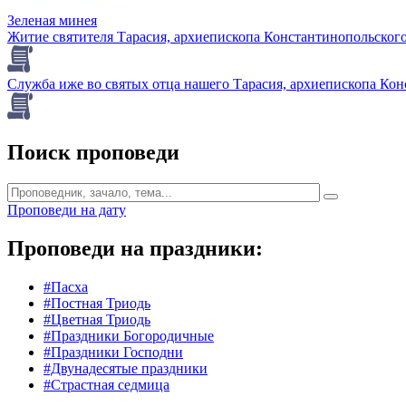
Зеленая минея
Житие святителя Тарасия, архиепископа Константинопольского (
Служба иже во святых отца нашего Тарасия, архиепископа Кон
Поиск проповеди
Проповеди на дату
Проповеди на праздники:
#Пасха
#Постная Триодь
#Цветная Триодь
#Праздники Богородичные
#Праздники Господни
#Двунадесятые праздники
#Страстная седмица