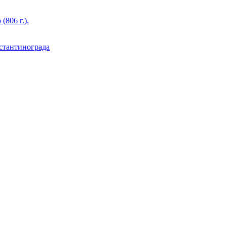
806 г.).
стантинограда