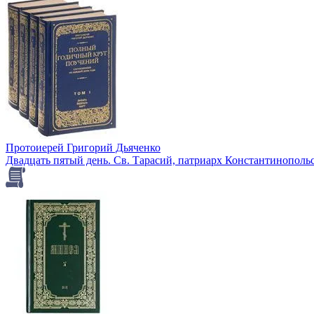
Протоиерей Григорий Дьяченко
Двадцать пятый день. Св. Тарасий, патриарх Константинополь