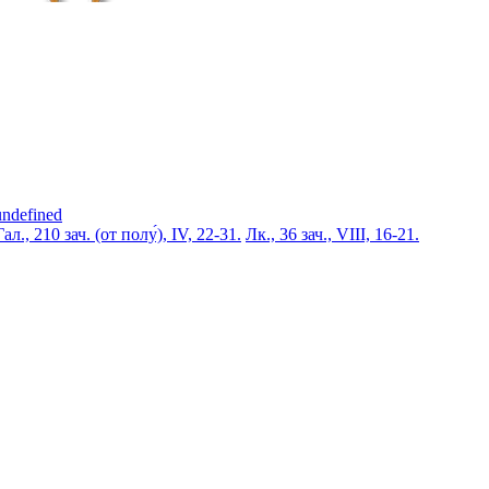
undefined
Гал., 210 зач. (от полу́), IV, 22-31.
Лк., 36 зач., VIII, 16-21.