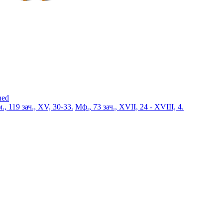
ned
., 119 зач., XV, 30-33.
Мф., 73 зач., XVII, 24 - XVIII, 4.