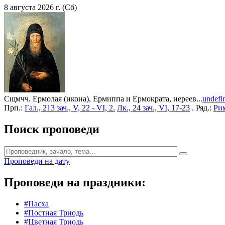
8 августа 2026 г. (Сб)
Сщмчч. Ермолая (икона), Ермиппа и Ермократа, иереев...
undefi
Прп.:
Гал., 213 зач., V, 22 - VI, 2.
Лк., 24 зач., VI, 17-23
. Ряд.:
Рим
Поиск проповеди
Проповеди на дату
Проповеди на праздники:
#Пасха
#Постная Триодь
#Цветная Триодь