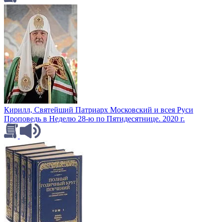
Кирилл, Святейший Патриарх Московский и всея Руси
Проповедь в Неделю 28-ю по Пятидесятнице. 2020 г.