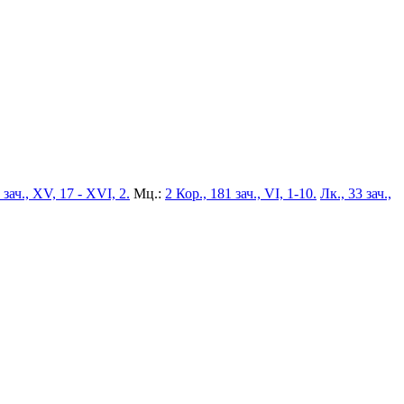
 зач., XV, 17 - XVI, 2.
Мц.:
2 Кор., 181 зач., VI, 1-10.
Лк., 33 зач.,