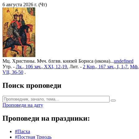
6 августа 2026 г. (Чт)
Мц. Христины. Мчч. блгвв. князей Бориса (икона)...
undefined
Утр. -
Лк., 106 зач., XXI, 12-19.
Лит. -
2 Кор., 167 зач., I, 1-7.
Мф.,
VII, 36-50
.
Поиск проповеди
Проповеди на дату
Проповеди на праздники:
#Пасха
#Постная Триодь