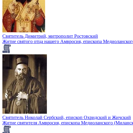
Святитель Димитрий, митрополит Ростовский
Житие святого отца нашего Амвросия, епископа Медиоланског
Святитель Николай Сербский, епископ Охридский и Жичский
Житие святителя Амвросия, епископа Медиоланского (Миланског