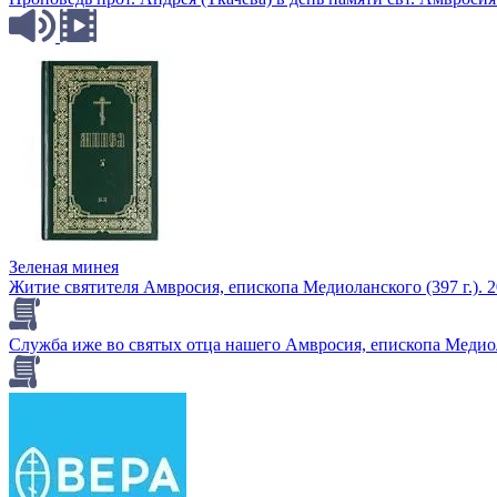
Зеленая минея
Житие святителя Амвросия, епископа Медиоланского (397 г.). 2
Служба иже во святых отца нашего Амвросия, епископа Медио