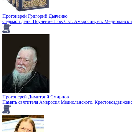
Протоиерей Григорий Дьяченко
Седьмой день. Поучение 1-ое. Свт. Амвросий, еп. Медиолански
Протоиерей Димитрий Смирнов
Память святителя Амвросия Медиоланского. Крестовоздвиженск