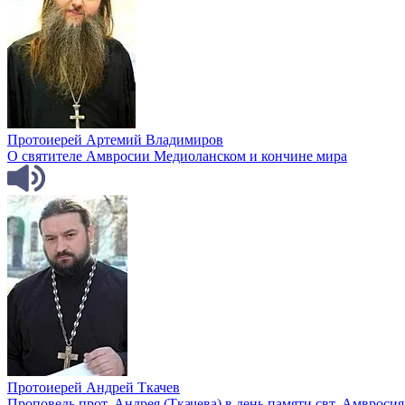
Протоиерей Артемий Владимиров
О святителе Амвросии Медиоланском и кончине мира
Протоиерей Андрей Ткачев
Проповедь прот. Андрея (Ткачева) в день памяти свт. Амвросия