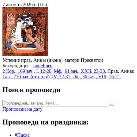
7 августа 2026 г. (Пт)
Успение прав. Анны (икона), матери Пресвятой
Богородицы....
undefined
2 Кор., 169 зач., I, 12-20.
Мф., 91 зач., XXII, 23-33.
Прав. Анны:
Гал., 210 зач. (от полу́), IV, 22-31.
Лк., 36 зач., VIII, 16-21.
Поиск проповеди
Проповеди на дату
Проповеди на праздники:
#Пасха