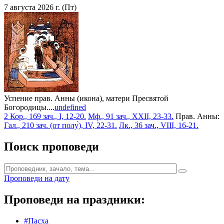
7 августа 2026 г. (Пт)
Успение прав. Анны (икона), матери Пресвятой
Богородицы....
undefined
2 Кор., 169 зач., I, 12-20.
Мф., 91 зач., XXII, 23-33.
Прав. Анны:
Гал., 210 зач. (от полу́), IV, 22-31.
Лк., 36 зач., VIII, 16-21.
Поиск проповеди
Проповеди на дату
Проповеди на праздники:
#Пасха