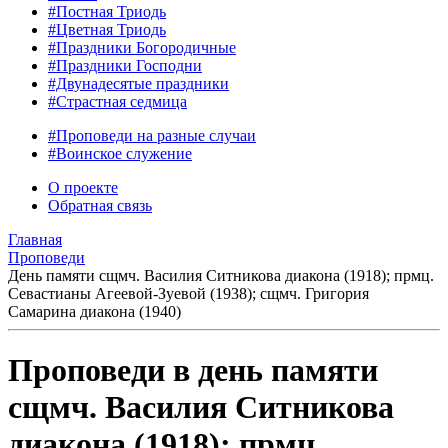
#Постная Триодь
#Цветная Триодь
#Праздники Богородичные
#Праздники Господни
#Двунадесятые праздники
#Страстная седмица
#Проповеди на разные случаи
#Воинское служение
О проекте
Обратная связь
Главная
Проповеди
День памяти сщмч. Василия Ситникова диакона (1918); прмц.
Севастианы Агеевой-Зуевой (1938); сщмч. Григория
Самарина диакона (1940)
Проповеди в день памяти
сщмч. Василия Ситникова
диакона (1918); прмц.