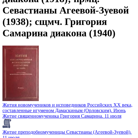
Севастианы Агеевой-Зуевой
(1938); сщмч. Григория
Самарина диакона (1940)
Жития новомучеников и исповедников Российских ХХ века,
составленные игуменом Дамаскиным (Орловским). Июнь
Житие священномученика Григория Самарина. 11 июля
Житие преподобномученицы Севастианы (Агеевой-Зуевой).
11 июля