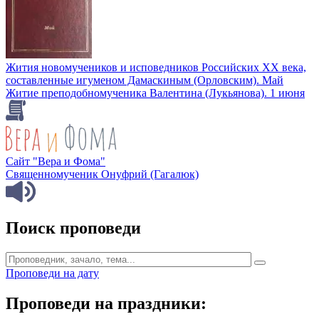
Жития новомучеников и исповедников Российских ХХ века,
составленные игуменом Дамаскиным (Орловским). Май
Житие преподобномученика Валентина (Лукьянова). 1 июня
Сайт "Вера и Фома"
Священномученик Онуфрий (Гагалюк)
Поиск проповеди
Проповеди на дату
Проповеди на праздники: