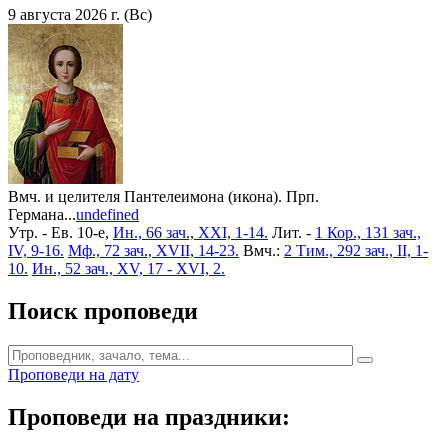
9 августа 2026 г. (Вс)
Вмч. и целителя Пантелеимона (икона). Прп.
Германа...
undefined
Утр. - Ев. 10-е,
Ин., 66 зач., XXI, 1-14.
Лит. -
1 Кор., 131 зач.,
IV, 9-16.
Мф., 72 зач., XVII, 14-23.
Вмч.:
2 Тим., 292 зач., II, 1-
10.
Ин., 52 зач., XV, 17 - XVI, 2.
Поиск проповеди
Проповеди на дату
Проповеди на праздники: