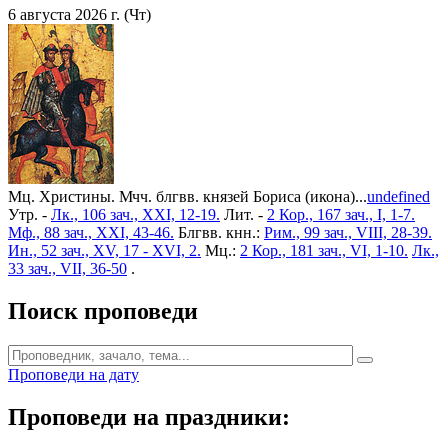
6 августа 2026 г. (Чт)
Мц. Христины. Мчч. блгвв. князей Бориса (икона)...
undefined
Утр. -
Лк., 106 зач., XXI, 12-19.
Лит. -
2 Кор., 167 зач., I, 1-7.
Мф., 88 зач., XXI, 43-46.
Блгвв. кнн.:
Рим., 99 зач., VIII, 28-39.
Ин., 52 зач., XV, 17 - XVI, 2.
Мц.:
2 Кор., 181 зач., VI, 1-10.
Лк.,
33 зач., VII, 36-50
.
Поиск проповеди
Проповеди на дату
Проповеди на праздники: