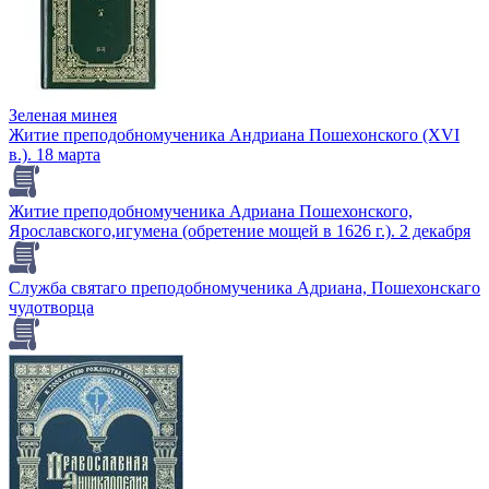
Зеленая минея
Житие преподобномученика Андриана Пошехонского (XVI
в.). 18 марта
Житие преподобномученика Адриана Пошехонского,
Ярославского,игумена (обретение мощей в 1626 г.). 2 декабря
Служба святаго преподобномученика Адриана, Пошехонскаго
чудотворца