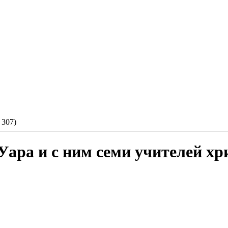
 307)
Уара и с ним семи учителей хри