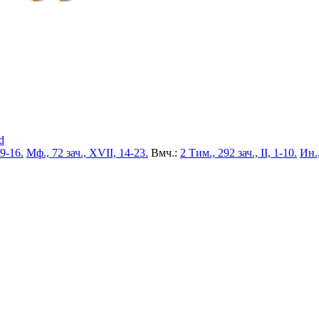
d
 9-16.
Мф., 72 зач., XVII, 14-23.
Вмч.:
2 Тим., 292 зач., II, 1-10.
Ин.,