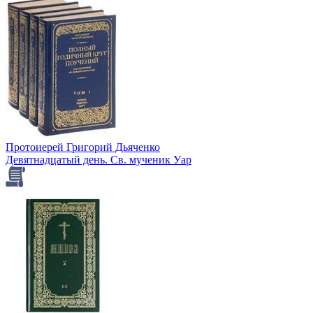
Протоиерей Григорий Дьяченко
Девятнадцатый день. Св. мученик Уар