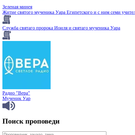
Зеленая минея
Житие святого мученика Уара Египетского и с ним семи учителе
Служба святаго пророка Иоиля и святаго мученика Уара
Радио "Вера"
Мученик Уар
Поиск проповеди