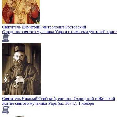
Святитель Димитрий, митрополит Ростовский
Страдание святого мученика Уара и с ним семи учителей хрис
Святитель Николай Сербский, епископ Охридский и Жичский
Житие святого мученика Уара (ок. 307 г.). 1 ноября