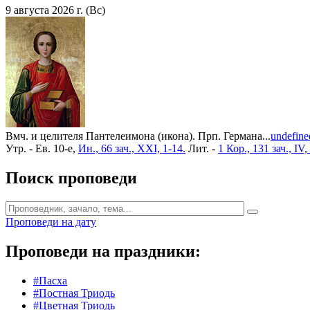
9 августа 2026 г. (Вс)
Вмч. и целителя Пантелеимона (икона). Прп. Германа...
undefine
Утр. - Ев. 10-е,
Ин., 66 зач., XXI, 1-14.
Лит. -
1 Кор., 131 зач., IV,
Поиск проповеди
Проповеди на дату
Проповеди на праздники:
#Пасха
#Постная Триодь
#Цветная Триодь