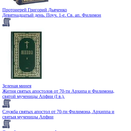
Протоиерей Григорий Дьяченко
Девятнадцатый день. Поуч. 1-е. Св. ап. Филимон
Зеленая минея
Жития святых апостолов от 70-ти Архипа и Филимона,
святой мученицы Апфии (I в.).
Служба святых апостол от 70-ти Филимона, Архиппа и
святыя мученицы Апфии