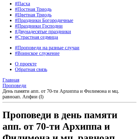
#Пасха
#Постная Триодь
#Цветная Триодь
#Праздники Богородичные
#Праздники Господни
#Двунадесятые праздники
#Страстная седмица
#Проповеди на разные случаи
#Воинское служение
О проекте
Обратная связь
Главная
Проповеди
День памяти апп. от 70-ти Архиппа и Филимона и мц.
равноап. Апфии (I)
Проповеди в день памяти
апп. от 70-ти Архиппа и
Филимона и мц. равноап.