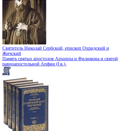
Святитель Николай Сербский, епископ Охридский и
Жичский
Память святых апостолов Архиппа и Филимона и святой
равноапостольной Апфии (I в.).