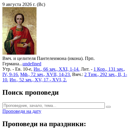
9 августа 2026 г. (Вс)
Вмч. и целителя Пантелеимона (икона). Прп.
Германа...
undefined
Утр. - Ев. 10-е,
Ин., 66 зач., XXI, 1-14.
Лит. -
1 Кор., 131 зач.,
IV, 9-16.
Мф., 72 зач., XVII, 14-23.
Вмч.:
2 Тим., 292 зач., II, 1-
10.
Ин., 52 зач., XV, 17 - XVI, 2.
Поиск проповеди
Проповеди на дату
Проповеди на праздники: