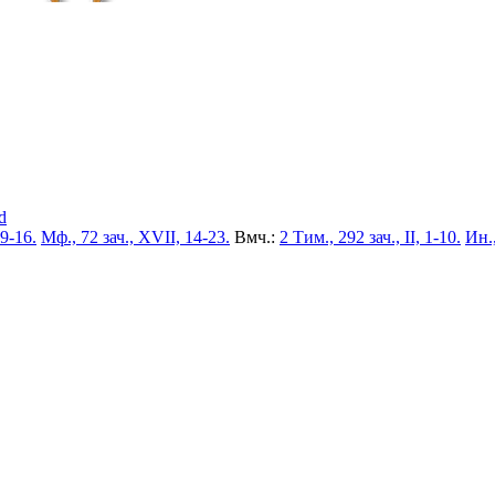
d
 9-16.
Мф., 72 зач., XVII, 14-23.
Вмч.:
2 Тим., 292 зач., II, 1-10.
Ин.,