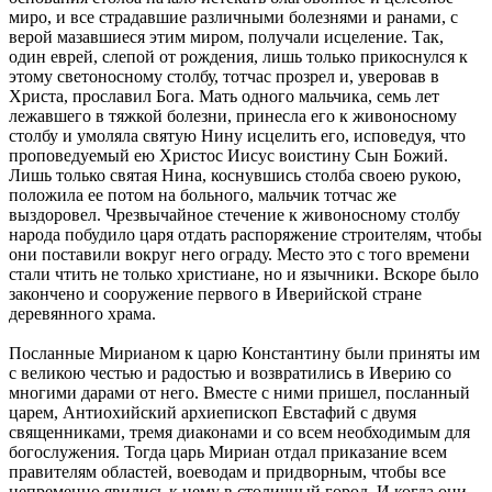
миро, и все страдавшие различными болезнями и ранами, с
верой мазавшиеся этим миром, получали исцеление. Так,
один еврей, слепой от рождения, лишь только прикоснулся к
этому светоносному столбу, тотчас прозрел и, уверовав в
Христа, прославил Бога. Мать одного мальчика, семь лет
лежавшего в тяжкой болезни, принесла его к живоносному
столбу и умоляла святую Нину исцелить его, исповедуя, что
проповедуемый ею Христос Иисус воистину Сын Божий.
Лишь только святая Нина, коснувшись столба своею рукою,
положила ее потом на больного, мальчик тотчас же
выздоровел. Чрезвычайное стечение к живоносному столбу
народа побудило царя отдать распоряжение строителям, чтобы
они поставили вокруг него ограду. Место это с того времени
стали чтить не только христиане, но и язычники. Вскоре было
закончено и сооружение первого в Иверийской стране
деревянного храма.
Посланные Мирианом к царю Константину были приняты им
с великою честью и радостью и возвратились в Иверию со
многими дарами от него. Вместе с ними пришел, посланный
царем, Антиохийский архиепископ Евстафий с двумя
священниками, тремя диаконами и со всем необходимым для
богослужения. Тогда царь Мириан отдал приказание всем
правителям областей, воеводам и придворным, чтобы все
непременно явились к нему в столичный город. И когда они