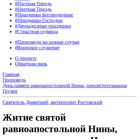
#Постная Триодь
#Цветная Триодь
#Праздники Богородичные
#Праздники Господни
#Двунадесятые праздники
#Страстная седмица
#Проповеди на разные случаи
#Воинское служение
О проекте
Обратная связь
Главная
Проповедь
День памяти равноапостольной Нины, просветительницы
Грузии
Святитель Димитрий, митрополит Ростовский
Житие святой
равноапостольной Нины,