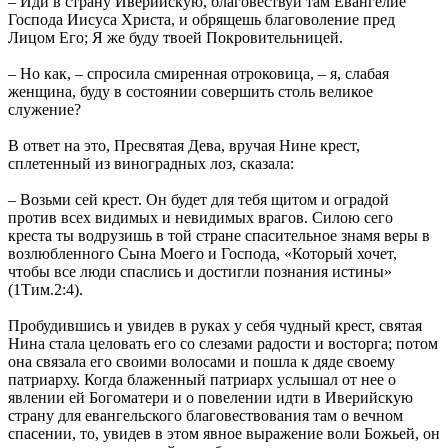
– Иди в страну Иверийскую, благовествуй там Евангелие
Господа Иисуса Христа, и обрящешь благоволение пред
Лицом Его; Я же буду твоей Покровительницей.
– Но как, – спросила смиренная отроковица, – я, слабая
женщина, буду в состоянии совершить столь великое
служение?
В ответ на это, Пресвятая Дева, вручая Нине крест,
сплетенный из виноградных лоз, сказала:
– Возьми сей крест. Он будет для тебя щитом и оградой
против всех видимых и невидимых врагов. Силою сего
креста ты водрузишь в той стране спасительное знамя веры в
возлюбленного Сына Моего и Господа, «Который хочет,
чтобы все люди спаслись и достигли познания истины»
(1Тим.2:4).
Пробудившись и увидев в руках у себя чудный крест, святая
Нина стала целовать его со слезами радости и восторга; потом
она связала его своими волосами и пошла к дяде своему
патриарху. Когда блаженный патриарх услышал от нее о
явлении ей Богоматери и о повелении идти в Иверийскую
страну для евангельского благовествования там о вечном
спасении, то, увидев в этом явное выражение воли Божьей, он