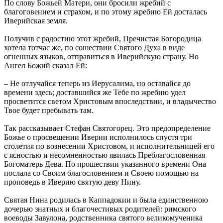
По слову Божьей Матери, они бросили жребий с
благоговением и страхом, и по этому жребию Ей досталась
Иверийская земля.
Получив с радостию этот жребий, Пречистая Богородица
хотела тотчас же, по сошествии Святого Духа в виде
огненных языков, отправиться в Иверийскую страну. Но
Ангел Божий сказал Ей:
– Не отлучайся теперь из Иерусалима, но оставайся до
времени здесь; доставшийся же Тебе по жребию удел
просветится светом Христовым впоследствии, и владычество
Твое будет пребывать там.
Так рассказывает Стефан Святогорец. Это предопределение
Божье о просвещении Иверии исполнилось спустя три
столетия по вознесении Христовом, и исполнительницей его
с ясностью и несомненностью явилась Преблагословенная
Богоматерь Дева. По прошествии указанного времени Она
послала со Своим благословением и Своею помощью на
проповедь в Иверию святую деву Нину.
Святая Нина родилась в Каппадокии и была единственною
дочерью знатных и благочестивых родителей: римского
воеводы Завулона, родственника святого великомученика