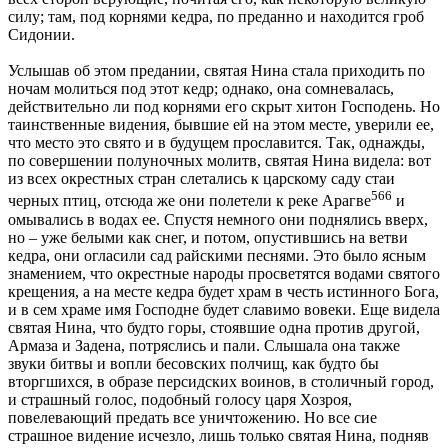
силу; там, под корнями кедра, по преданно и находится гроб
Сидонии.
Услышав об этом предании, святая Нина стала приходить по
ночам молиться под этот кедр; однако, она сомневалась,
действительно ли под корнями его скрыт хитон Господень. Но
таинственные видения, бывшие ей на этом месте, уверили ее,
что место это свято и в будущем прославится. Так, однажды,
по совершении полуночных молитв, святая Нина видела: вот
из всех окрестных стран слетались к царскому саду стаи
566
черных птиц, отсюда же они полетели к реке Арагве
и
омывались в водах ее. Спустя немного они поднялись вверх,
но – уже белыми как снег, и потом, опустившись на ветви
кедра, они огласили сад райскими песнями. Это было ясным
знамением, что окрестные народы просветятся водами святого
крещения, а на месте кедра будет храм в честь истинного Бога,
и в сем храме имя Господне будет славимо вовеки. Еще видела
святая Нина, что будто горы, стоявшие одна против другой,
Армаза и Задена, потряслись и пали. Слышала она также
звуки битвы и вопли бесовских полчищ, как будто бы
вторгшихся, в образе персидских воинов, в столичный город,
и страшный голос, подобный голосу царя Хозроя,
повелевающий предать все уничтожению. Но все сие
страшное видение исчезло, лишь только святая Нина, подняв