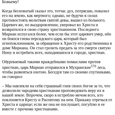
Божьему!
Когда бесноватый сказал это, тотчас дух, потрясши, повалил
его на землю, как мертвого; однако, не будучи в силах
противостоять молитвам святой девы, вышел из больного.
Царевич же, по выздоровлении, уверовал во Христа и
возвратился в свою страну христианином. Последнего
Мириан испугался более, чем если бы этот царевич умер, ибо
он боялся гнева персидского царя, который был
огнепоклонником, за обращение к Христу его родственника в
доме Мириана. Он стал грозить предать за это смерти святую
Нину и истребить всех, находившихся в городе, христиан.
Обуреваемый такими враждебными помыслами против
570
христиан, царь Мириан отправился в Мухранские
леса,
чтобы развеяться охотою. Беседуя там со своими спутниками,
он говорил:
– Мы навлекли на себя страшный гнев своих богов за то, что
дозволили чародеям-христианам проповедовать веру их в
нашей земле. Впрочем, скоро я истреблю мечом всех, кто
поклоняется Кресту и Распятому на нем. Прикажу отречься от
Христа и царице; если же она не послушает, погублю и ее
вместе с прочими христианами.