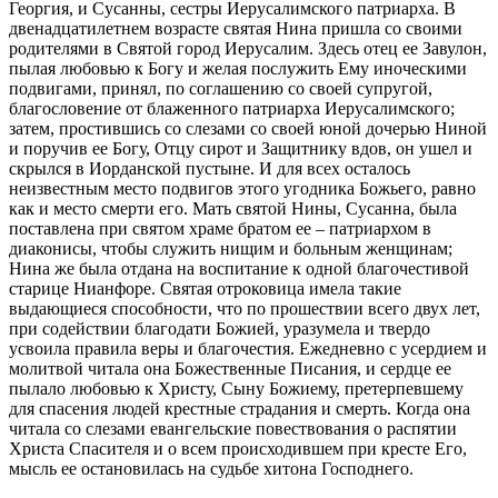
Георгия, и Сусанны, сестры Иерусалимского патриарха. В
двенадцатилетнем возрасте святая Нина пришла со своими
родителями в Святой город Иерусалим. Здесь отец ее Завулон,
пылая любовью к Богу и желая послужить Ему иноческими
подвигами, принял, по соглашению со своей супругой,
благословение от блаженного патриарха Иерусалимского;
затем, простившись со слезами со своей юной дочерью Ниной
и поручив ее Богу, Отцу сирот и Защитнику вдов, он ушел и
скрылся в Иорданской пустыне. И для всех осталось
неизвестным место подвигов этого угодника Божьего, равно
как и место смерти его. Мать святой Нины, Сусанна, была
поставлена при святом храме братом ее – патриархом в
диаконисы, чтобы служить нищим и больным женщинам;
Нина же была отдана на воспитание к одной благочестивой
старице Нианфоре. Святая отроковица имела такие
выдающиеся способности, что по прошествии всего двух лет,
при содействии благодати Божией, уразумела и твердо
усвоила правила веры и благочестия. Ежедневно с усердием и
молитвой читала она Божественные Писания, и сердце ее
пылало любовью к Христу, Сыну Божиему, претерпевшему
для спасения людей крестные страдания и смерть. Когда она
читала со слезами евангельские повествования о распятии
Христа Спасителя и о всем происходившем при кресте Его,
мысль ее остановилась на судьбе хитона Господнего.