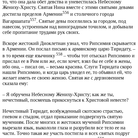
то, что она дала обет девства и уневестилась Небесному
Жениху-Христу. Святая Нина вместе с этими святыми девами
556
достигла пределов Армении
и столичного города
557
Вагаршапата
. Святые девы поселились за городом, под
навесом, устроенным над виноградным точилом, и добывали
себе пропитание трудами рук своих.
Вскоре жестокий Диоклетиан узнал, что Рипсимия скрывается
в Армении. Он послал письмо к армянскому царю Тиридату, –
558
в то время еще язычнику
– чтобы тот отыскал Рипсимию и
прислал ее в Рим или же, если хочет, взял бы ее себе в жены,
ибо она, – писал он, – весьма красива. Слуги Тиридата скоро
нашли Рипсимию, и когда царь увидел ее, то объявил ей, что
желает иметь ее своею женою. Святая же с дерзновением
сказала ему:
– Я обручена Небесному Жениху-Христу; как же ты,
нечестивый, посмеешь прикоснуться к Христовой невесте?
Нечестивый Тиридат, возбужденный скотскою страстью,
гневом и стыдом, отдал приказание подвергнуть святую
мучениям. После многих и жестоких мучений Рипсимии
вырезали язык, выкололи глаза и разрубили все тело ее на
части. Точно такая же участь постигла и всех святых подруг