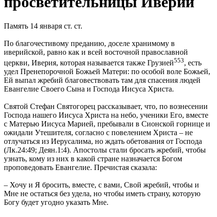
просветительницы Иверии
Память 14 января ст. ст.
По благочестивому преданию, доселе хранимому в
иверийской, равно как и всей восточной православной
553
церкви, Иверия, которая называется также Грузией
, есть
удел Пренепорочной Божьей Матери: по особой воле Божьей,
Ей выпал жребий благовествовать там для спасения людей
Евангелие Своего Сына и Господа Иисуса Христа.
Святой Стефан Святогорец рассказывает, что, по вознесении
Господа нашего Иисуса Христа на небо, ученики Его, вместе
с Матерью Иисуса Марией, пребывали в Сионской горнице и
ожидали Утешителя, согласно с повелением Христа – не
отлучаться из Иерусалима, но ждать обетования от Господа
(Лк.24:49; Деян.1:4). Апостолы стали бросать жребий, чтобы
узнать, кому из них в какой стране назначается Богом
проповедовать Евангелие. Пречистая сказала:
– Хочу и Я бросить, вместе, с вами, Свой жребий, чтобы и
Мне не остаться без удела, но чтобы иметь страну, которую
Богу будет угодно указать Мне.