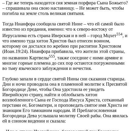
– Где же теперь находится сия земная порфира Сына Божьего?
– спрашивала она свою наставницу. – Не может быть, чтобы
погибла на земле столь великая святыня.
Тогда Нианфора сообщила святой Нине – что ей самой было
известно из предания, именно: что к северо-востоку от
554
Иерусалима есть страна Иверская и в ней – город Мцхет
, и
что именно туда хитон Христов был отнесен воином,
которому он достался по жребию при распятии Христовом
(Иоан.19:24). Нианфора прибавила, что жители этой страны,
555
по названию Картвелы
, также соседние с ними армяне и
многие горные племена до сих пор остаются погруженными
во тьму языческого заблуждения и нечестия.
Глубоко запали в сердце святой Нины сии сказания старицы.
Дни и ночи проводила она в пламенной молитве к Пресвятой
Богородице Деве, чтобы Она удостоила ее увидеть
Иверийскую страну, найти и облобызать хитон
возлюбленного Сына ее Господа Иисуса Христа, сотканный
перстами ее, Богоматери, и проповедать святое имя Христа не
знающим Его тамошним народам. И Преблагословенная
Богородица Дева услышала молитву Своей рабы. Она явилась
ей в сонном видении и сказала: