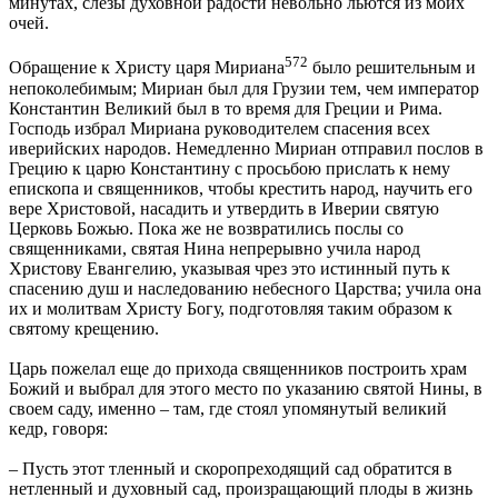
минутах, слезы духовной радости невольно льются из моих
очей.
572
Обращение к Христу царя Мириана
было решительным и
непоколебимым; Мириан был для Грузии тем, чем император
Константин Великий был в то время для Греции и Рима.
Господь избрал Мириана руководителем спасения всех
иверийских народов. Немедленно Мириан отправил послов в
Грецию к царю Константину с просьбою прислать к нему
епископа и священников, чтобы крестить народ, научить его
вере Христовой, насадить и утвердить в Иверии святую
Церковь Божью. Пока же не возвратились послы со
священниками, святая Нина непрерывно учила народ
Христову Евангелию, указывая чрез это истинный путь к
спасению душ и наследованию небесного Царства; учила она
их и молитвам Христу Богу, подготовляя таким образом к
святому крещению.
Царь пожелал еще до прихода священников построить храм
Божий и выбрал для этого место по указанию святой Нины, в
своем саду, именно – там, где стоял упомянутый великий
кедр, говоря:
– Пусть этот тленный и скоропреходящий сад обратится в
нетленный и духовный сад, произращающий плоды в жизнь