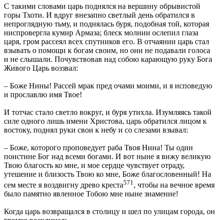
С такими словами царь поднялся на вершину обрывистой
горы Тхоти. И вдруг внезапно светлый день обратился в
непроглядную тьму, и поднялась буря, подобная той, которая
ниспровергла кумир Армаза; блеск молнии ослепил глаза
царя, гром рассеял всех спутников его. В отчаянии царь стал
взывать о помощи к богам своим, но они не подавали голоса
и не слышали. Почувствовав над собою карающую руку Бога
Живого Царь воззвал:
– Боже Нины! Рассей мрак пред очами моими, и я исповедую
и прославлю имя Твое!
И тотчас стало светло вокруг, и буря утихла. Изумляясь такой
силе одного лишь имени Христова, царь обратился лицом к
востоку, поднял руки свои к небу и со слезами взывал:
– Боже, которого проповедует раба Твоя Нина! Ты один
поистине Бог над всеми богами. И вот ныне я вижу великую
Твою благость ко мне, и мое сердце чувствует отраду,
утешение и близость Твою ко мне, Боже благословенный! На
571
сем месте я воздвигну древо креста
, чтобы на вечное время
было памятно явленное Тобою мне ныне знамение!
Когда царь возвращался в столицу и шел по улицам города, он