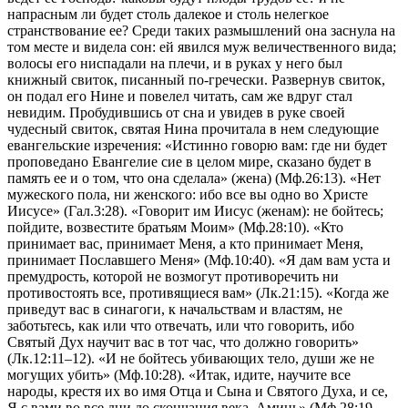
напрасным ли будет столь далекое и столь нелегкое
странствование ее? Среди таких размышлений она заснула на
том месте и видела сон: ей явился муж величественного вида;
волосы его ниспадали на плечи, и в руках у него был
книжный свиток, писанный по-гречески. Развернув свиток,
он подал его Нине и повелел читать, сам же вдруг стал
невидим. Пробудившись от сна и увидев в руке своей
чудесный свиток, святая Нина прочитала в нем следующие
евангельские изречения: «Истинно говорю вам: где ни будет
проповедано Евангелие сие в целом мире, сказано будет в
память ее и о том, что она сделала» (жена) (Мф.26:13). «Нет
мужеского пола, ни женского: ибо все вы одно во Христе
Иисусе» (Гал.3:28). «Говорит им Иисус (женам): не бойтесь;
пойдите, возвестите братьям Моим» (Мф.28:10). «Кто
принимает вас, принимает Меня, а кто принимает Меня,
принимает Пославшего Меня» (Мф.10:40). «Я дам вам уста и
премудрость, которой не возмогут противоречить ни
противостоять все, противящиеся вам» (Лк.21:15). «Когда же
приведут вас в синагоги, к начальствам и властям, не
заботьтесь, как или что отвечать, или что говорить, ибо
Святый Дух научит вас в тот час, что должно говорить»
(Лк.12:11–12). «И не бойтесь убивающих тело, души же не
могущих убить» (Мф.10:28). «Итак, идите, научите все
народы, крестя их во имя Отца и Сына и Святого Духа, и се,
Я с вами во все дни до скончания века. Аминь» (Мф.28:19–