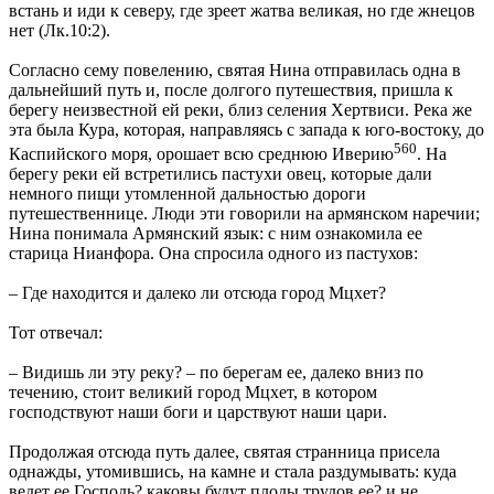
встань и иди к северу, где зреет жатва великая, но где жнецов
нет (Лк.10:2).
Согласно сему повелению, святая Нина отправилась одна в
дальнейший путь и, после долгого путешествия, пришла к
берегу неизвестной ей реки, близ селения Хертвиси. Река же
эта была Кура, которая, направляясь с запада к юго-востоку, до
560
Каспийского моря, орошает всю среднюю Иверию
. На
берегу реки ей встретились пастухи овец, которые дали
немного пищи утомленной дальностью дороги
путешественнице. Люди эти говорили на армянском наречии;
Нина понимала Армянский язык: с ним ознакомила ее
старица Нианфора. Она спросила одного из пастухов:
– Где находится и далеко ли отсюда город Мцхет?
Тот отвечал:
– Видишь ли эту реку? – по берегам ее, далеко вниз по
течению, стоит великий город Мцхет, в котором
господствуют наши боги и царствуют наши цари.
Продолжая отсюда путь далее, святая странница присела
однажды, утомившись, на камне и стала раздумывать: куда
ведет ее Господь? каковы будут плоды трудов ее? и не