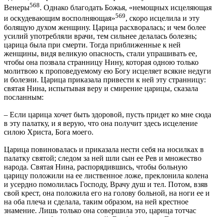
568
Венеры
. Однако благодать Божья, «немощных исцеляющая
569
и оскудевающим восполняющая»
, скоро исцелила и эту
болящую духом женщину. Царица расхворалась; и чем более
усилий употребляли врачи, тем сильнее делалась болезнь;
царица была при смерти. Тогда приближенные к ней
женщины, видя великую опасность, стали упрашивать ее,
чтобы она позвала странницу Нину, которая одною только
молитвою к проповедуемому ею Богу исцеляет всякие недуги
и болезни. Царица приказала привести к ней эту странницу:
святая Нина, испытывая веру и смирение царицы, сказала
посланным:
– Если царица хочет быть здоровой, пусть придет ко мне сюда
в эту палатку, и я верую, что она получит здесь исцеление
силою Христа, Бога моего.
Царица повиновалась и приказала нести себя на носилках в
палатку святой; следом за ней шли сын ее Рев и множество
народа. Святая Нина, распорядившись, чтобы больную
царицу положили на ее лиственное ложе, преклонила колена
и усердно помолилась Господу, Врачу душ и тел. Потом, взяв
свой крест, она положила его на голову больной, на ноги ее и
на оба плеча и сделала, таким образом, на ней крестное
знамение. Лишь только она совершила это, царица тотчас