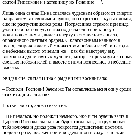
559
святой Рипсимии и наставницу их Гаианию
.
Лишь одна святая Нина спаслась чудесным образом от смерти:
направляемая невидимой рукою, она скрылась в кустах дикой,
еще не распустившейся розы. Потрясенная страхом при виде
участи своих подруг, святая подняла очи свои к небу с
молитвою о них и увидела вверху светоносного ангела,
опоясанного светлым орарем. С благовонным кадилом в
руках, сопровождаемый множеством небожителей, он сходил
с небесных высот; от земли же – как бы навстречу ему –
восходили души святых мучениц, которые примкнули к сонму
светлых небожителей и вместе с ними вознеслись в небесные
высоты.
Увидав сие, святая Нина с рыданиями восклицала:
– Господи, Господи! Зачем же Ты оставляешь меня одну среди
этих ехидн и аспидов?
В ответ на это, ангел сказал ей:
– Не печалься, но подожди немного, ибо и ты будешь взята в
Царство Господа славы; сие будет тогда, когда окружающая
тебя колючая и дикая роза покроется душистыми цветами,
подобно розе, посаженной и возделанной в саду. Теперь же