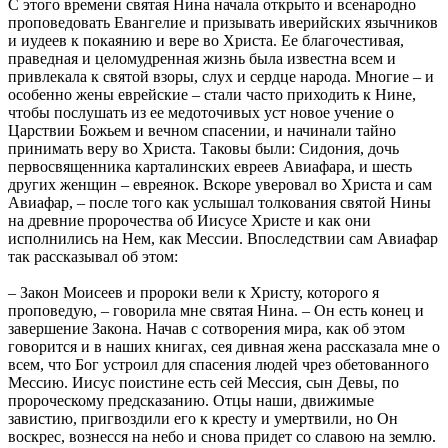
С этого времени святая Нина начала открыто и всенародно
проповедовать Евангелие и призывать иверийских язычников
и иудеев к покаянию и вере во Христа. Ее благочестивая,
праведная и целомудренная жизнь была известна всем и
привлекала к святой взоры, слух и сердце народа. Многие – и
особенно жены еврейские – стали часто приходить к Нине,
чтобы послушать из ее медоточивых уст новое учение о
Царствии Божьем и вечном спасении, и начинали тайно
принимать веру во Христа. Таковы были: Сидония, дочь
первосвященника карталинских евреев Авиафара, и шесть
других женщин – евреянок. Вскоре уверовал во Христа и сам
Авиафар, – после того как услышал толкования святой Нины
на древние пророчества об Иисусе Христе и как они
исполнились на Нем, как Мессии. Впоследствии сам Авиафар
так рассказывал об этом:
– Закон Моисеев и пророки вели к Христу, которого я
проповедую, – говорила мне святая Нина. – Он есть конец и
завершение Закона. Начав с сотворения мира, как об этом
говорится и в наших книгах, сея дивная жена рассказала мне о
всем, что Бог устроил для спасения людей чрез обетованного
Мессию. Иисус поистине есть сей Мессия, сын Девы, по
пророческому предсказанию. Отцы наши, движимые
завистию, пригвоздили его к кресту и умертвили, но Он
воскрес, вознесся на небо и снова придет со славою на землю.