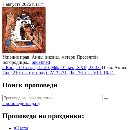
7 августа 2026 г. (Пт)
Успение прав. Анны (икона), матери Пресвятой
Богородицы....
undefined
2 Кор., 169 зач., I, 12-20.
Мф., 91 зач., XXII, 23-33.
Прав. Анны:
Гал., 210 зач. (от полу́), IV, 22-31.
Лк., 36 зач., VIII, 16-21.
Поиск проповеди
Проповеди на дату
Проповеди на праздники:
#Пасха