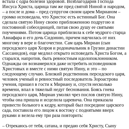
встала с одра болезни здоровой. Возблагодарив Господа
Иисуса Христа, царица там же пред святой Ниной и народом,
– а после и дома – пред супругом своим царем Мирианом –
громко исповедала, что Христос есть истинный Бог. Она
сделала святую Нину своею приближенною подругою и
постоянной собеседницей, питая свою душу ее святыми
поучениями. Потом царица приблизила к себе мудрого старца
Авиафара и его дочь Сидонию, причем научилась от них
многому в вере и благочестии. Сам царь Мириан (сын
персидского царя Хозроя и родоначальник в Грузии династии
Сассанидов), еще медлил открыто исповедать Христа Богом, а
старался, напротив, быть ревностным идолопоклонником.
Однажды он вознамерился даже истребить исповедников
Христовых и вместе с ними святую Нину, и это – по
следующему случаю. Близкий родственник персидского царя,
человек ученый и ревностный последователь Зороастрова
учения, пришел в гости к Мириану и, спустя несколько
времени, впал в тяжелый недуг беснования. Боясь гнева
персидского царя, Мириан умолял чрез послов святую Нину,
чтобы она пришла и исцелила царевича. Она приказала
привести больного к кедру, который был посредине царского
сада, поставила его лицом к востоку с поднятыми вверх
руками и велела ему три раза повторить:
– Отрекаюсь от тебя, сатана, и предаю себя Христу, Сыну