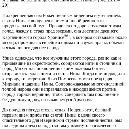
20).
Подкрепленная сим Божественным видением и утешением,
святая Нина с воодушевлением и новой ревностью
продолжала свой путь. Преодолев по дороге тяжелые труды,
голод, жажду и страх пред зверями, она достигла древнего
561
Карталинского города Урбнисе
, в котором оставалась около
месяца, проживая в еврейских домах и изучая нравы, обычаи
и язык нового для нее народа.
Узнав однажды, что все мужчины этого города, равно как и
прибывшие из окрестностей, собираются идти в столичный
город Мцхет для поклонения своим ложным богам,
отправилась туда с ними и святая Нина. Когда они подходили
к городу, то встретили близ Помпеева моста поезд царя
Мириана и царицы Наны. Сопровождаемые многочисленной
толпой народа они направлялись к находившейся против
города горной вершине, чтобы совершить там поклонение
бездушному идолу, называвшемуся Армазом.
До полудня погода стояла ясная. Но день этот, бывший
первым днем прибытия святой Нины к цели своего
спасительного для Иверийской страны посланничества, был
последним днем господства там упомянутого языческого