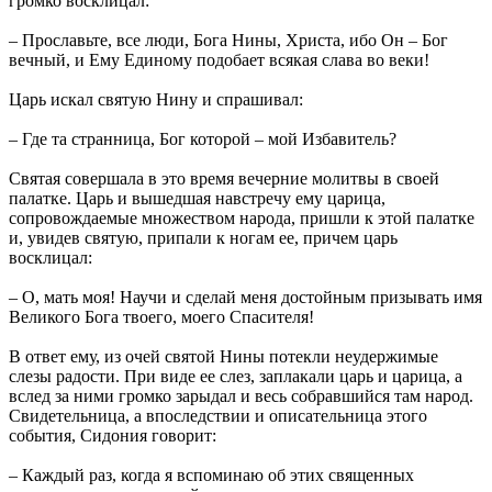
громко восклицал:
– Прославьте, все люди, Бога Нины, Христа, ибо Он – Бог
вечный, и Ему Единому подобает всякая слава во веки!
Царь искал святую Нину и спрашивал:
– Где та странница, Бог которой – мой Избавитель?
Святая совершала в это время вечерние молитвы в своей
палатке. Царь и вышедшая навстречу ему царица,
сопровождаемые множеством народа, пришли к этой палатке
и, увидев святую, припали к ногам ее, причем царь
восклицал:
– О, мать моя! Научи и сделай меня достойным призывать имя
Великого Бога твоего, моего Спасителя!
В ответ ему, из очей святой Нины потекли неудержимые
слезы радости. При виде ее слез, заплакали царь и царица, а
вслед за ними громко зарыдал и весь собравшийся там народ.
Свидетельница, а впоследствии и описательница этого
события, Сидония говорит:
– Каждый раз, когда я вспоминаю об этих священных