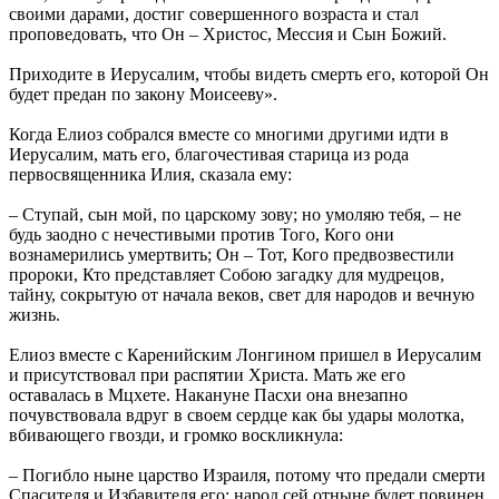
своими дарами, достиг совершенного возраста и стал
проповедовать, что Он – Христос, Мессия и Сын Божий.
Приходите в Иерусалим, чтобы видеть смерть его, которой Он
будет предан по закону Моисееву».
Когда Елиоз собрался вместе со многими другими идти в
Иерусалим, мать его, благочестивая старица из рода
первосвященника Илия, сказала ему:
– Ступай, сын мой, по царскому зову; но умоляю тебя, – не
будь заодно с нечестивыми против Того, Кого они
вознамерились умертвить; Он – Тот, Кого предвозвестили
пророки, Кто представляет Собою загадку для мудрецов,
тайну, сокрытую от начала веков, свет для народов и вечную
жизнь.
Елиоз вместе с Каренийским Лонгином пришел в Иерусалим
и присутствовал при распятии Христа. Мать же его
оставалась в Мцхете. Накануне Пасхи она внезапно
почувствовала вдруг в своем сердце как бы удары молотка,
вбивающего гвозди, и громко воскликнула:
– Погибло ныне царство Израиля, потому что предали смерти
Спасителя и Избавителя его; народ сей отныне будет повинен