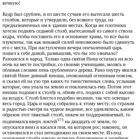
вечную!
Кедр был срублен, и из шести сучьев его вытесали шесть
столбов, которые и утвердили, без всякого труда, на
предназначенных им в здании местах. Когда же плотники
хотели поднять седьмой столб, вытесанный из самого ствола
кедра, чтобы поставить его в основание храма, то все были
изумлены, так как никакой силой невозможно было сдвинуть
его с места. При наступлении вечера опечаленный царь
пошел к себе домой, размышляя, что бы это означало?
Разошелся и народ. Только одна святая Нина осталась на всю
ночь на месте постройки, со своими ученицами, молясь и
обливая слезами пень срубленного дерева. Рано поутру явился
святой Нине дивный юноша, опоясанный огненным поясом,
и сказал ей на ухо три каких-то таинственных слова, услышав
которые, она упала на землю и поклонилась ему. Потом этот
юноша подошел к столбу и, обняв его, поднял с собой высоко
на воздух. Столб блестел подобно молнии, так что освещал
весь город. Царь и народ собрались к этому месту; со страхом
и радостью смотря на чудное видение, все удивлялись, каким
образом этот тяжелый столб, никем не поддерживаемый, то
573
поднимался вверх локтей
на двадцать от земли, то
опускался вниз и касался пня, на котором рос; наконец, он
остановился и стал неподвижно на своем месте. Из-под
основания столба начало истекать благовонное и целебное