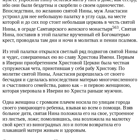
ибо они были бездетны и скорбели о своем одиночестве.
Впоследствии, по желанию святой Нины, муж Анастасии
устроил для нее небольшую палатку в углу сада, на месте
которой и до сих пор стоит небольшая церковь в честь святой
563
Нины, в ограде Самтаврского женского монастыря
. Святая
Нина, поставив в этой палатке врученный ей Богоматерью
крест, проводила там дни и ночи в молитвах и пении псалмов.
Из этой палатки открылся светлый ряд подвигов святой Нины
и чудес, совершенных ею во славу Христова Имени. Первым
в Иверии приобретением Христовой Церкви была честная
супружеская чета, приютившая у себя рабу Христову. По
молитве святой Нины, Анастасия разрешилась от своего
бесчадия и сделалась впоследствии матерью многочисленного
и счастливого семейства, равно как – и первою женщиною,
которая уверовала в Иверии во Христа раньше мужчин.
Одна женщина с громким плачем носила по улицам города
своего умирающего ребенка, взывая ко всем о помощи. Взяв
больное дитя, святая Нина положила его на свое, устроенное
из листьев, ложе; помолившись, она возложила на малютку
свой крест из виноградных лоз и потом возвратила его
плакавшей матери живым и здоровым.