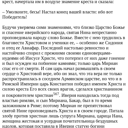
крест, начертала им в воздухе знамение креста и сказала:
– Умолкните, бесы! Настал конец вашей власти: ибо вот
Победитель!
Будучи уверяема сими знамениями, что близко Царство Божье
и спасение иверийского народа, святая Нина непрестанно
проповедовала народу слово Божье. Вместе с нею трудились в
благовести Христовом и ученики ее, – особенно же Сидония
и отец ее Авиафар. Последний настолько ревностно и
настойчиво спорил с прежними своими единоверцами-
иудеями об Иисусе Христе, что потерпел от них даже гонение
и был осужден на побиение камнями; только царь Мириан
спас его от смерти. И сам царь начал размышлять в своем
сердце о Христовой вере, ибо он знал, что эта вера не только
распространилась в соседнем Армянском царстве, но что и в
Римской Империи царь Константин победил именем Христа и
силою креста Его всех своих врагов, сделался христианином
567
и покровителем христиан
. Иверия находилась тогда под
властью римлян, и сын Мириана, Бакар, был в то время
заложником в Риме; поэтому Мириан не препятствовал
святой Нине проповедовать Христа и в своем городе. Питала
злобу против христиан лишь супруга Мириана, царица Нана,
женщина жестокая и усердная почитательница бездушных
идолов, которая поставила в Иверии статую богини