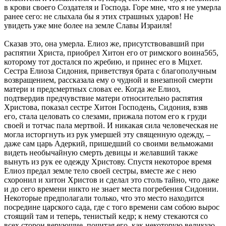
в крови своего Создателя и Господа. Горе мне, что я не умерла
ранее сего: не слыхала бы я этих страшных ударов! Не
увидеть уже мне более на земле Славы Израиля!
Сказав это, она умерла. Елиоз же, присутствовавший при
распятии Христа, приобрел Хитон его от римского воина565,
которому тот достался по жребию, и принес его в Мцхет.
Сестра Елиоза Сидония, приветствуя брата с благополучным
возвращением, рассказала ему о чудной и внезапной смерти
матери и предсмертных словах ее. Когда же Елиоз,
подтвердив предчувствие матери относительно распятия
Христова, показал сестре Хитон Господень, Сидония, взяв
его, стала целовать со слезами, прижала потом его к груди
своей и тотчас пала мертвой. И никакая сила человеческая не
могла исторгнуть из рук умершей эту священную одежду, –
даже сам царь Адеркий, пришедший со своими вельможами
видеть необычайную смерть девицы и желавший также
вынуть из рук ее одежду Христову. Спустя некоторое время
Елиоз предал земле тело своей сестры, вместе же с нею
схоронил и хитон Христов и сделал это столь тайно, что даже
и до сего времени никто не знает места погребения Сидонии.
Некоторые предполагали только, что это место находится
посредине царского сада, где с того времени сам собою вырос
стоящий там и теперь, тенистый кедр; к нему стекаются со
всех сторон верующие, почитая его, как некоторую великую