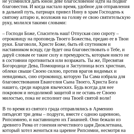
не усомнился дать юной деве благословение идти на подвиг
благовестия. И когда настало время, удобное для отправления
в дальний путь, патриарх привел Нину в храм Господень к
святому алтарю и, возложив на голову ее свою святительскую
руку, молился такими словами:
– Господи Боже, Спаситель наш! Отпуская сию сироту –
отроковицу на проповедь Твоего Божества, предаю ее в Твои
руки. Благоволи, Христе Боже, быть ей спутником и
наставником всюду, где будет она благовествовать о Тебе, и
даруй словам ее такие силу и премудрость, которым никто не
в состоянии противиться или возражать. Ты же, Пресвятая
Богородице Дева, Помощница и Заступница всех христиан,
облеки свыше Своею силою, против врагов видимых и
невидимых, сию отроковицу, которую Ты Сама избрала для
благовествования Евангелия Сына Твоего, Христа Бога
нашего, среди народов языческих. Будь всегда для нее
покровом и неодолимой защитой и не оставь ее Своею
милостью, пока не исполнит она Твоей святой воли!
В то время из святого града отправлялись в Армению
пятьдесят три девы – подруги, вместе с одною царевною,
Рипсимиею, и наставницею их Гаианией. Они бежали из
древнего Рима от гонения нечестивого царя Диоклетиана,
который хотел жениться на царевне Рипсимии, несмотря на