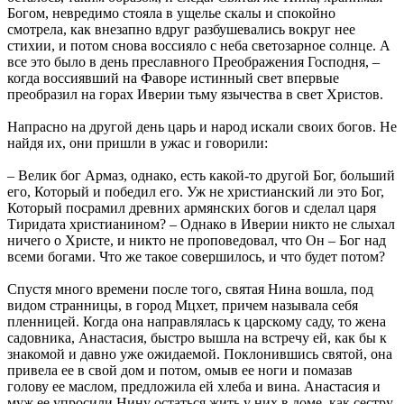
Богом, невредимо стояла в ущелье скалы и спокойно
смотрела, как внезапно вдруг разбушевались вокруг нее
стихии, и потом снова воссияло с неба светозарное солнце. А
все это было в день преславного Преображения Господня, –
когда воссиявший на Фаворе истинный свет впервые
преобразил на горах Иверии тьму язычества в свет Христов.
Напрасно на другой день царь и народ искали своих богов. Не
найдя их, они пришли в ужас и говорили:
– Велик бог Армаз, однако, есть какой-то другой Бог, больший
его, Который и победил его. Уж не христианский ли это Бог,
Который посрамил древних армянских богов и сделал царя
Тиридата христианином? – Однако в Иверии никто не слыхал
ничего о Христе, и никто не проповедовал, что Он – Бог над
всеми богами. Что же такое совершилось, и что будет потом?
Спустя много времени после того, святая Нина вошла, под
видом странницы, в город Мцхет, причем называла себя
пленницей. Когда она направлялась к царскому саду, то жена
садовника, Анастасия, быстро вышла на встречу ей, как бы к
знакомой и давно уже ожидаемой. Поклонившись святой, она
привела ее в свой дом и потом, омыв ее ноги и помазав
голову ее маслом, предложила ей хлеба и вина. Анастасия и
муж ее упросили Нину остаться жить у них в доме, как сестру,