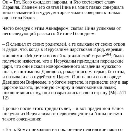
Он – Тот, Кого ожидают народы, и Кто составляет славу
Израиля. Именем его святая Нина на моих глазах совершала
много знамений и чудес, которые может совершить только
одна сила Божья.
Часто беседуя с этим Авиафаром, святая Нина услыхала от
него следующий рассказ о Хитоне Господнем:
– Я слышал от своих родителей, а те слыхали от своих отцов
и дедов, что, когда в Иерусалиме царствовал Ирод, евреями,
564
жившими в Мцхете и во всей карталинской стране
, было
получено известие, что в Иерусалим приходили персидские
цари, что они искали новорожденного младенца мужского
пола, из потомства Давидова, рожденного матерью, без отца,
и называли его иудейским Царем. Они нашли его в городе
Давидовом Вифлееме, в убогом вертепе, и принесли ему в дар
царское золото, целебную смирну и благовонный ладан;
поклонившись ему, они возвратились в свою страну (Мф.2:11–
12).
Прошло после этого тридцать лет, – и вот прадед мой Елиоз
получил из Иерусалима от первосвященника Анны письмо
такого содержания:
«Тот, к Кому приходили на поклонение персидские цари со