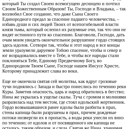
который Ты создал Своею всемогущею десницею и почтил
Своим Божественным Образом! Ты, Господи и Владыка, – так
возлюбил Свое создание, что даже Сына Своего
Единородного предал за спасение падшего человечества, –
избавь души и сих людей Твоих от всепогибельной власти
князя тьмы, который ослепил их разумные очи, так что они не
видят истинного пути ко спасению. Благоволи, Господи, дать
очам моим увидеть окончательное разрушение гордо стоящих
здесь идолов. Сотвори так, чтобы и этот народ и все концы
земли уразумели даруемое Тобою спасение, чтобы и север и
юг возрадовались вместе о Тебе, и чтобы все народы стали
поклоняться Тебе, Единому Предвечному Богу, во
Единородном Твоем Сыне, Господе нашем Иисусе Христе,
Которому принадлежит слава во веки.
Еще не окончила святая сей молитвы, как вдруг грозовые
тучи поднялись с Запада и быстро понеслись по течению реки
Куры. Заметив опасность, царь и народ обратились в бегство;
Нина же укрылась в ущелье скалы. Туча с громом и молниями
разразилась над тем местом, где стоял идольский жертвенник.
Гордо возвышавшиеся ранее идолы были разбиты в прах,
стены капища были разрушены в прах, причем дождевые
потоки низвергли их в пропасть, а воды реки унесли их вниз
по течению; от идолов и от посвященного им капища не
осталось, таким образом, и следа. Святая же Нина, хранимая