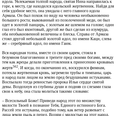
идола. Увлекаемая толпой народа, святая Нина направилась к
горе, к месту, где находился идольский жертвенник. Найдя для
себя удобное место, она увидала с него главного идола
Армаза. Он был похож по виду на человека необыкновенно
большого роста; выкованный из позолоченной меди, он был
одет в золотой панцирь, с золотым же шлемом на голове; один
глаз его был яхонтовый, другой же был сделан из изумруда,
оба необыкновенной величины и блеска. Справа от Армаза
стоял другой небольшой золотой идол, по имени Каци, слева
же – серебряный идол, по имени Гаим.
Вся народная толпа, вместе со своим царем, стояла в
безумном благоговении и трепете пред своими богами, между
тем как жрецы делали приготовления к принесению кровавых
562
жертв
. И когда, по окончанию их, воскурился фимиам,
потекла жертвенная кровь, загремели трубы и тимпаны, царь
и народ пали лицом на землю пред бездушными истуканами.
Воспылало тогда ревностью пророка Ильи сердце святой
девы. Воздохнув из глубины души и подняв со слезами глаза
свои к небу, она стала молиться такими словами:
– Всесильный Боже! Приведи народ этот по множеству
милости Твоей в познание Тебя, Единого истинного Бога.
Рассей эти истуканы, подобно тому, как ветер развевает с
лица земли пыль и пепел. Воззри с милостью на этот народ,