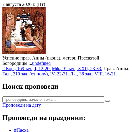
7 августа 2026 г. (Пт)
Успение прав. Анны (икона), матери Пресвятой
Богородицы....
undefined
2 Кор., 169 зач., I, 12-20.
Мф., 91 зач., XXII, 23-33.
Прав. Анны:
Гал., 210 зач. (от полу́), IV, 22-31.
Лк., 36 зач., VIII, 16-21.
Поиск проповеди
Проповеди на дату
Проповеди на праздники:
#Пасха