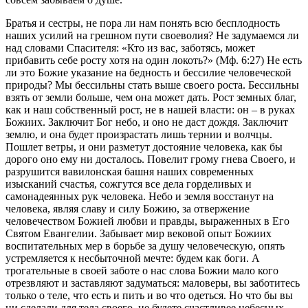
Братья и сестры, не пора ли нам понять всю бесплодность
наших усилий на грешном пути своеволия? Не задумаемся ли
над словами Спасителя: «Кто из вас, заботясь, может
прибавить себе росту хотя на один локоть?» (Мф. 6:27) Не есть
ли это Божие указание на бедность и бессилие человеческой
природы? Мы бессильны стать выше своего роста. Бессильны
взять от земли больше, чем она может дать. Рост земных благ,
как и наш собственный рост, не в нашей власти: он – в руках
Божиих. Заключит Бог небо, и оно не даст дождя. Заключит
землю, и она будет произрастать лишь тернии и волчцы.
Пошлет ветры, и они разметут достояние человека, как бы
дорого оно ему ни досталось. Повелит грому гнева Своего, и
разрушится вавилонская башня наших современных
изысканий счастья, сожгутся все дела горделивых и
самонадеянных рук человека. Небо и земля восстанут на
человека, являя славу и силу Божию, за отвержение
человечеством Божией любви и правды, выраженных в Его
Святом Евангелии. Забывает мир вековой опыт Божиих
воспитательных мер в борьбе за душу человеческую, опять
устремляется к несбыточной мечте: будем как боги. А
трогательные в своей заботе о нас слова Божии мало кого
отрезвляют и заставляют задуматься: маловеры, вы заботитесь
только о теле, что есть и пить и во что одеться. Но что бы вы
ни сделали для тела своего, не будете счастливее небесных