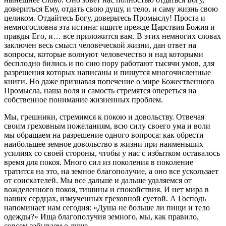
довериться Ему, отдать свою душу, и тело, и саму жизнь свою
целиком. Отдайтесь Богу, доверьтесь Промыслу! Проста и
немногословна эта истина: ищите прежде Царствия Божия и
правды Его, и… все приложится вам. В этих немногих словах
заключен весь смысл человеческой жизни, дан ответ на
вопросы, которые волнуют человечество и над которыми
бесплодно бились и по сию пору работают тысячи умов, для
разрешения которых написаны и пишутся многочисленные
книги. Но даже признавая попечение о мире Божественного
Промысла, наша воля и самость стремятся опереться на
собственное понимание жизненных проблем.
Мы, грешники, стремимся к покою и довольству. Отвечая
своим греховным пожеланиям, всю силу своего ума и воли
мы обращаем на разрешение одного вопроса: как обрести
наибольшее земное довольство в жизни при наименьших
усилиях со своей стороны, чтобы у нас с избытком оставалось
время для покоя. Много сил из поколения в поколение
тратится на это, на земное благополучие, а оно все ускользает
от соискателей. Мы все дальше и дальше удаляемся от
вожделенного покоя, тишины и спокойствия. И нет мира в
наших сердцах, измученных греховной суетой. А Господь
напоминает нам сегодня: «Душа не больше ли пищи и тело
одежды?» Ища благополучия земного, мы, как правило,
совсем забываем о душе.