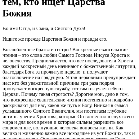
тем, кто ищет Царства
Божия
Во имя Отца, и Сына, и Святого Духа!
Ищите же прежде Царствия Божия и правды его.
Возлюбленные братья и сестры! Воскресные евангельские
чтения – это слова любви Самого Господа Иисуса Христа к
человечеству. Предполагается, что все последователи Христа
каждый воскресный день начинают с божественной литургии,
благодаря Бога за прожитую неделю, и получают
благословение на грядущую. Устав церковный предупреждает
нас: кто без уважительной причины три раза подряд
пропускает воскресную службу, тот сам отлучает себя от
Церкви. Почему такая строгость? Дорогие мои, дело в том,
что воскресные евангельские чтения постепенно и подробно
раскрывают для нас, каков же путь к Богу. Вникая в смысл
услышанного Святого Евангелия, мы постигаем глубокие
истины учения Христова, которые Он возвестил в слух всего
мира и для всех времен и которые сильны разрешить все
современные, волнующие человека вопросы жизни. Как
велико и жизненно важно все исходящее из уст Божиих, так и
нынешнее слово. Оно зовет нас полностью отдаться Богу,