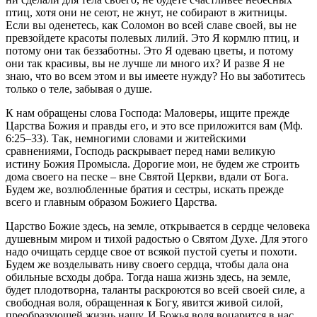
птиц, хотя они не сеют, не жнут, не собирают в житницы.
Если вы оденетесь, как Соломон во всей славе своей, вы не
превзойдете красоты полевых лилий. Это Я кормлю птиц, и
потому они так беззаботны. Это Я одеваю цветы, и потому
они так красивы, вы не лучше ли много их? И разве Я не
знаю, что во всем этом и вы имеете нужду? Но вы заботитесь
только о теле, забывая о душе.
К нам обращены слова Господа: Маловеры, ищите прежде
Царства Божия и правды его, и это все приложится вам (Мф.
6:25–33). Так, немногими словами и житейскими
сравнениями, Господь раскрывает перед нами великую
истину Божия Промысла. Дорогие мои, не будем же строить
дома своего на песке – вне Святой Церкви, вдали от Бога.
Будем же, возлюбленные братия и сестры, искать прежде
всего и главным образом Божиего Царства.
Царство Божие здесь, на земле, открывается в сердце человека
душевным миром и тихой радостью о Святом Духе. Для этого
надо очищать сердце свое от всякой пустой суеты и похоти.
Будем же возделывать ниву своего сердца, чтобы дала она
обильные всходы добра. Тогда наша жизнь здесь, на земле,
будет плодотворна, таланты раскроются во всей своей силе, а
свободная воля, обращенная к Богу, явится живой силой,
преобразующей жизнь нашу. И Божья воля воцарится в нас.