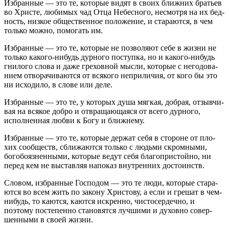
Избран­ные — это те, кото­рые видят в своих ближ­них бра­тьев
во Хри­сте, люби­мых чад Отца Небес­ного, несмотря на их бед­
ность, низ­кое обще­ствен­ное поло­же­ние, и ста­ра­ются, в чем
только можно, помо­гать им.
Избран­ные — это те, кото­рые не поз­во­ляют себе в жизни не
только какого-нибудь дур­ного поступка, но и какого-нибудь
гни­лого слова и даже гре­хов­ной мысли, кото­рые с него­до­ва­
нием отво­ра­чи­ва­ются от вся­кого непри­ли­чия, от кого бы это
ни исхо­дило, в слове или деле.
Избран­ные — это те, у кото­рых душа мяг­кая, доб­рая, отзыв­чи­
вая на вся­кое добро и отвра­ща­ю­ща­яся от всего дур­ного,
испол­нен­ная любви к Богу и ближнему.
Избран­ные — это те, кото­рые дер­жат себя в сто­роне от пло­
хих сооб­ществ, сбли­жа­ются только с людьми скром­ными,
бого­бо­яз­нен­ными, кото­рые ведут себя бла­го­при­стойно, ни
перед кем не выстав­ляя напо­каз внут­рен­них достоинств.
Сло­вом, избран­ные Гос­по­дом — это те люди, кото­рые ста­ра­
ются во всем жить по закону Хри­стову, а если и гре­шат в чем-
нибудь, то каются, каются искренно, чисто­сер­дечно, и
поэтому посте­пенно ста­но­вятся луч­шими и духовно совер­
шен­ными в своей жизни.