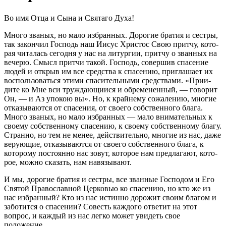
Во имя Отца и Сына и Свя­таго Духа!
Много зва­ных, но мало избран­ных. Доро­гие бра­тия и сестры,
так закон­чил Гос­подь наш Иисус Хри­стос Свою притчу, кото­
рая чита­лась сего­дня у нас на литур­гии, притчу о зван­ных на
вечерю. Смысл притчи такой. Гос­подь, совер­шив спа­се­ние
людей и открыв им все сред­ства к спа­се­нию, при­гла­шает их
вос­поль­зо­ваться этими спа­си­тель­ными сред­ствами. «При­и­
дите ко Мне вси труж­да­ю­щи­ися и обре­ме­нен­ный, — гово­рит
Он, — и Аз упо­кою вы». Но, к край­нему сожа­ле­нию, мно­гие
отка­зы­ва­ются от спа­се­ния, от сво­его соб­ствен­ного блага.
Много зва­ных, но мало избран­ных — мало вни­ма­тель­ных к
сво­ему соб­ствен­ному спа­се­нию, к сво­ему соб­ствен­ному благу.
Странно, но тем не менее, дей­стви­тельно, мно­гие из нас, даже
веру­ю­щие, отка­зы­ва­ются от сво­его соб­ствен­ного блага, к
кото­рому посто­янно нас зовут, кото­рое нам пред­ла­гают, кото­
рое, можно ска­зать, нам навязывают.
И мы, доро­гие бра­тия и сестры, все зван­ные Гос­по­дом и Его
Свя­той Пра­во­слав­ной Цер­ко­вью ко спа­се­нию, но кто же из
нас избран­ный? Кто из нас истинно доро­жит своим бла­гом и
забо­тится о спа­се­нии? Совесть каж­дого отве­тит на этот
вопрос, и каж­дый из нас легко может уви­деть свое
положение.