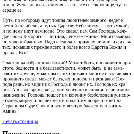
земли. Жена, деньги, отли­чия — вот все ее сокро­вище, тут и
сердце ее.
Путь, по кото­рому идут толпы люби­те­лей зем­ного, ведет к
веч­ной поги­бели, а путь к Цар­ству Небес­ному — путь узкий,
и по нему идут немно­гие. Это ска­зал нам Сам Гос­подь, каж­
дое слово Кото­рого — истина, «ей» и «аминь». Много зва­ных,
но мало избран­ных. Надо сле­до­вать при­меру не мно­гих, а свя­
тых, искав­ших прежде всего и более всего Цар­ства Божия и
правды Его!
Счаст­ливы избран­ники Божий! Может быть, они живут в про­
стоте, бед­но­сти и в безыз­вест­но­сти, может быть, и не заме­
чают их дру­гие, может быть, их оби­жают мно­гие и застав­ляют
про­ли­вать слезы, может быть, их поно­сят и пре­зи­рают Гос­
пода ради, но видит их Гос­подь и любит их. Гос­подь их хра­
нит. А в свое время, когда они успешно выпол­нят свое зем­ное
назна­че­ние, Гос­подь пошлет им кон­чину без­бо­лез­ненну, непо­
стыдну, мирну и после смерти подаст им доб­рый ответ на
Страш­ном Суде Своем и затем веч­ную бла­жен­ную жизнь.
Аминь.
Печать страницы
Поиск проповеди