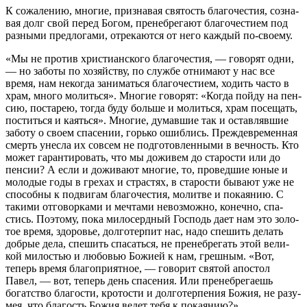
К сожа­ле­нию, мно­гие, при­зна­вая свя­тость бла­го­че­стия, созна­
вая долг свой перед Богом, пре­не­бре­гают бла­го­че­стием под
раз­ными пред­ло­гами, отре­ка­ются от него каж­дый по-своему.
«Мы не про­тив хри­сти­ан­ского бла­го­че­стия, — гово­рят одни,
— но заботы по хозяй­ству, по службе отни­мают у нас все
время, нам неко­гда зани­маться бла­го­че­стием, ходить часто в
храм, много молиться». Мно­гие гово­рят: «Когда пойду на пен­
сию, поста­рею, тогда буду больше и молиться, храм посе­щать,
поститься и каяться». Мно­гие, думав­шие так и остав­ляв­шие
заботу о своем спа­се­нии, горько ошиб­лись. Преж­де­вре­мен­ная
смерть унесла их совсем не под­го­тов­лен­ными в веч­ность. Кто
может гаран­ти­ро­вать, что мы дожи­вем до ста­ро­сти или до
пен­сии? А если и дожи­вают мно­гие, то, про­вед­шие юные и
моло­дые годы в гре­хах и стра­стях, в ста­ро­сти бывают уже не
спо­собны к подви­гам бла­го­че­стия, молитве и пока­я­нию. С
такими отго­вор­ками и меч­тами невоз­можно, конечно, спа­
стись. Поэтому, пока мило­серд­ный Гос­подь дает нам это золо­
тое время, здо­ро­вье, дол­го­тер­пит нас, надо спе­шить делать
доб­рые дела, спе­шить спа­саться, не пре­не­бре­гать этой вели­
кой мило­стью и любо­вью Божией к нам, греш­ным. «Вот,
теперь время бла­го­при­ят­ное, — гово­рит свя­той апо­стол
Павел, — вот, теперь день спа­се­ния. Или пре­не­бре­га­ешь
богат­ство бла­го­сти, кро­то­сти и дол­го­тер­пе­ния Божия, не разу­
мея, что бла­гость Божия ведет тебя к покаянию?»