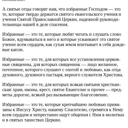
А свя­тые отцы гово­рят нам, что избран­ные Гос­по­дом — это
те, кото­рые твердо дер­жатся свя­того еван­гель­ского уче­ния и
уче­ния Свя­той Пра­во­слав­ной Церкви, надеж­ной руко­во­ди­
тель­ницы нашей в деле спасения.
Избран­ные — это те, кото­рые любят читать и слу­шать слово
Божие, вду­мы­ваться в него и кото­рые усва­и­вают это свя­тое
уче­ние всем серд­цем, как сухая земля впи­ты­вает в себя дож­де­
вые капли.
Избран­ные — это те, для кото­рых все уста­нов­ле­ния цер­ков­
ные свя­щенны, для кото­рых свя­щен­ник — лицо желан­ное,
почтен­ное, кото­рого слу­шают с охо­той и любо­вью, как отца
духов­ного, духов­ного пас­тыря, вер­ного слу­жи­теля Христова.
Избран­ные — это те, для кото­рых вся­кая свя­тыня хри­сти­ан­
ская: храм, иконы, крест, свя­тое Еван­ге­лие и про­чее — пред­
меты доро­гие, вся­кий раз вызы­ва­ю­щие благоговение.
Избран­ные — это те, кото­рые креп­чай­шею любо­вью при­вя­
заны к Иисусу Хри­сту, нашему Спа­си­телю, стре­мятся к Нему
всем серд­цем и непре­станно ищут обще­ния с Ним в молит­вах
и в свя­тых таин­ствах Церкви.