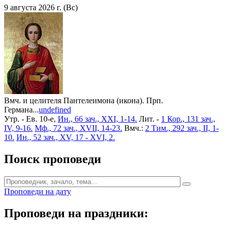
9 августа 2026 г. (Вс)
Вмч. и целителя Пантелеимона (икона). Прп.
Германа...
undefined
Утр. - Ев. 10-е,
Ин., 66 зач., XXI, 1-14.
Лит. -
1 Кор., 131 зач.,
IV, 9-16.
Мф., 72 зач., XVII, 14-23.
Вмч.:
2 Тим., 292 зач., II, 1-
10.
Ин., 52 зач., XV, 17 - XVI, 2.
Поиск проповеди
Проповеди на дату
Проповеди на праздники: