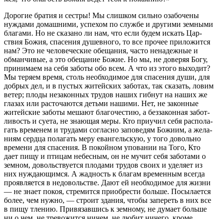
Доро­гие бра­тия и сестры! Мы слиш­ком сильно оза­бо­чены
нуж­дами домаш­ними, успе­хом по службе и дру­гими зем­ными
бла­гами. Но не ска­зано ли нам, что если будем искать Цар­
ствия Божия, спа­се­ния душев­ного, то все про­чее при­ло­жится
нам? Это не чело­ве­че­ские обе­ща­ния, часто нена­деж­ные и
обман­чи­вые, а это обе­ща­ние Божие. Но мы, не дове­ряя Богу,
при­ни­маем на себя заботы обо всем. А что из этого выхо­дит?
Мы теряем время, столь необ­хо­ди­мое для спа­се­ния души, для
доб­рых дел, и в пустых житей­ских забо­тах, так ска­зать, ловим
ветер; плоды неза­кон­ных тру­дов наших гиб­нут на наших же
гла­зах или рас­то­ча­ются детьми нашими. Нет, не закон­ные
житей­ские заботы мешают бла­го­че­стию, а без­за­кон­ная забот­
ли­вость и суета, не зна­ю­щая меры. Кто при­учил себя рас­по­ла­
гать вре­ме­нем и тру­дами согласно запо­ве­дям Божиим, а жела­
ниям сердца пола­гать меру еван­гель­скую, у того довольно
вре­мени для спа­се­ния. В покой­ном упо­ва­нии на Того, Кто
дает пищу и пти­цам небес­ным, он не мучит себя забо­тами о
зем­ном, доволь­ству­ется пло­дами тру­дов своих и уде­ляет из
них нуж­да­ю­щимся. А жад­ность к бла­гам вре­мен­ным все­гда
про­яв­ля­ется в недо­воль­стве. Дают ей необ­хо­ди­мое для жизни
— не знает покоя, стре­мится при­об­ре­сти больше. Посы­ла­ется
более, чем нужно, — строит зда­ния, чтобы запе­реть в них все
в пищу тле­нию. При­вя­зав­шись к зем­ному, не думает больше
ни о чем, не тре­во­жится ничем, не любит ничего, кроме