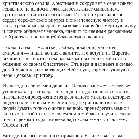
христианского сердца. Христианин сокрушает в себе всякую
гордыню, не выносит лжи, клеветы, сияет смирением,
кротостью, снисходительностью. Истинно христианское
сердце бережет свою внутреннюю и телесную чистоту и,
когда греховные скверны изъязвляют нашу бессмертную душу
и совесть обличает человека, спешит со слезным раскаянием
ко Христу за прощающей благодатью покаяния.
Таким путем — молитвы, любви, покаяния, чистоты,
смирения — и шли до нас с вами те, кто вступил в Царство
вечной славы и кто в нем наслаждается вечною жизнью в
общении со своим Спасителем. Эта вера и нас ведет в семью
детей Божиих, составляющих Небесную, торжествующую на
небе Церковь Христову.
И еще одно слово, мои дорогие. Великое множество святых
угодников, в разнообразных подвигах достигших святости, —
наглядное опровержение неправильного мнения некоторых
людей о христианском учении: будто христианство зовет
людей думать только о жизни вечной, пренебрегать земной
жизнью, не заботиться о своем земном благополучии, считая
почти грехом труды человека над своим земным счастьем.
Совсем нет!
Вот один из бесчисленных примеров. В лике святых вы