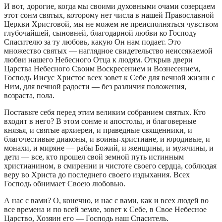
И вот, дорогие, когда мы своими духовными очами созерцаем
этот сонм святых, которому нет числа в нашей Православной
Церкви Христовой, мы не можем не преисполняться чувством
глубочайшей, сыновней, благодарной любви ко Господу
Спасителю за ту любовь, какую Он нам подает. Это
множество святых — наглядное свидетельство неиссякаемой
любви нашего Небесного Отца к людям. Открыв двери
Царства Небесного Своим Воскресением и Вознесением,
Господь Иисус Христос всех зовет к Себе для вечной жизни с
Ним, для вечной радости — без различия положения,
возраста, пола.
Поставьте себя перед этим великим собранием святых. Кто
входит в него? В этом сонме и апостолы, и благоверные
князья, и святые архиереи, и праведные священники, и
благочестивые диаконы, и воины-христиане, и юродивые, и
монахи, и миряне — рабы Божий, и женщины, и мужчины, и
дети — все, кто прошел свой земной путь истинным
христианином, в смирении и чистоте своего сердца, соблюдая
веру во Христа до последнего своего издыхания. Всех
Господь обнимает Своею любовью.
А нас с вами? О, конечно, и нас с вами, как и всех людей во
все времена и по всей земле, зовет к Себе, в Свое Небесное
Царство, Хозяин его — Господь наш Спаситель.