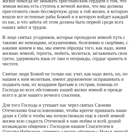
жизни никогда не забывать христианским сердцем о том, что
земная жизнь есть ступень к вечной жизни, что мы должны
приготовить свою бессмертную душу к той жизни, в которую
вошли все истинные рабы Божий и в которую войдет каждый
из нас, и что забота об этом должна быть первой среди всех
наших забот и трудов.
В лице святых угодников, которые проходили земной путь с
такими же немощами, искушениями, болезнями и скорбями, с
какими живем и мы, мы имеем образцы того, как надо, живя
жизнью земной, терпеть, любить, молиться, заглаживать свои
грехи, удерживать язык от лжи и неправды, сердце хранить в
чистоте.
Святые люди Божий не только нас учат, как надо жить, но, по
нашим к ним молитвам, имеют дерзновение испрашивать и
подавать нам, их младшим братьям и сестрам, помощь от
Господа во всех обстояниях нашей жизни земной и прежде
всего в деле нашего вечного спасения.
Для того Господь и утешает нас через святых Своими
Отеческими благословениями, чтобы крепче привязать наши
души к Себе и чтобы мы почувствовали еще в своей земной
жизни всю сладость Отеческой к нам любви и всей душой
возжаждали общения с Господом нашим Спасителем в
Царстве Небесном, стремясь сделать общение с Ним в земной