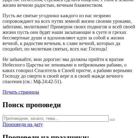
жизни вечною радостью, вечным блаженством.
Пусть же святые угодники каждого из нас незримо
сопровождают на всех путях земной жизни своими уроками,
заботами, молитвами! Примером своих подвигов и всей своей
жизни пусть они будят наши засыпающие в суете и грехах
бессмертные души и вдохновляют идти за собой к жизни
вечной, к радостям вечным, к славе вечной, которых да
сподобит, по молитвам святых, всех нас Господь!
Не забывайте, мои дорогие: мы должны прийти к вратам
Небесного Царства не ленивыми и небрежными рабами, о
каких говорил Спаситель в Своей притче, а рабами верными
Господу до смерти в своей вере и в своей жажде вечного
спасения (см.: Мф.24:42-51).
Печать страницы
Поиск проповеди
Проповеди на дату
Проповеди на праздники: