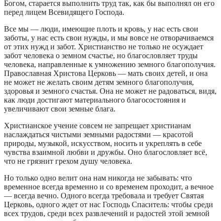
Богом, старается выполнить труд так, как бы выполнял он его
перед лицем Всевидящего Господа.
Все мы — люди, имеющие плоть и кровь, у нас есть свои
заботы, у нас есть свои нужды, и мы вовсе не отворачиваемся
от этих нужд и забот. Христианство не только не осуждает
забот человека о земном счастье, но благословляет труды
человека, направленные к умножению земного благополучия.
Православная Христова Церковь — мать своих детей, и она
не может не желать своим детям земного благополучия,
здоровья и земного счастья. Она не может не радоваться, видя,
как люди достигают материального благосостояния и
увеличивают свои земные блага.
Христианское учение совсем не запрещает христианам
наслаждаться чистыми земными радостями — красотой
природы, музыкой, искусством, носить и укреплять в себе
чувства взаимной любви и дружбы. Оно благословляет всё,
что не грязнит грехом душу человека.
Но только одно велит она нам никогда не забывать: что
временное всегда временно и со временем проходит, а вечное
— всегда вечно. Одного всегда требовала и требует Святая
Церковь, одного ждет от нас Господь Спаситель: чтобы среди
всех трудов, среди всех развлечений и радостей этой земной