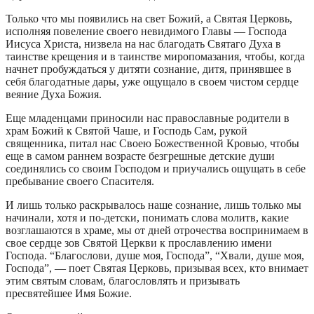
Только что мы появились на свет Божий, а Святая Церковь,
исполняя повеление своего невидимого Главы — Господа
Иисуса Христа, низвела на нас благодать Святаго Духа в
таинстве крещения и в таинстве миропомазания, чтобы, когда
начнет пробуждаться у дитяти сознание, дитя, принявшее в
себя благодатные дары, уже ощущало в своем чистом сердце
веяние Духа Божия.
Еще младенцами приносили нас православные родители в
храм Божий к Святой Чаше, и Господь Сам, рукой
священника, питал нас Своею Божественной Кровью, чтобы
еще в самом раннем возрасте безгрешные детские души
соединялись со своим Господом и приучались ощущать в себе
пребывание своего Спасителя.
И лишь только раскрывалось наше сознание, лишь только мы
начинали, хотя и по-детски, понимать слова молитв, какие
возглашаются в храме, мы от дней отрочества воспринимаем в
свое сердце зов Святой Церкви к прославлению имени
Господа. “Благослови, душе моя, Господа”, “Хвали, душе моя,
Господа”, — поет Святая Церковь, призывая всех, кто внимает
этим святым словам, благословлять и призывать
пресвятейшее Имя Божие.