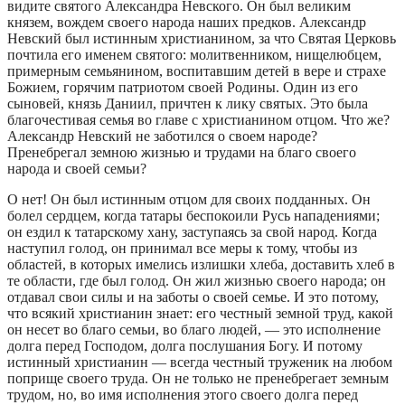
видите святого Александра Невского. Он был великим
князем, вождем своего народа наших предков. Александр
Невский был истинным христианином, за что Святая Церковь
почтила его именем святого: молитвенником, нищелюбцем,
примерным семьянином, воспитавшим детей в вере и страхе
Божием, горячим патриотом своей Родины. Один из его
сыновей, князь Даниил, причтен к лику святых. Это была
благочестивая семья во главе с христианином отцом. Что же?
Александр Невский не заботился о своем народе?
Пренебрегал земною жизнью и трудами на благо своего
народа и своей семьи?
О нет! Он был истинным отцом для своих подданных. Он
болел сердцем, когда татары беспокоили Русь нападениями;
он ездил к татарскому хану, заступаясь за свой народ. Когда
наступил голод, он принимал все меры к тому, чтобы из
областей, в которых имелись излишки хлеба, доставить хлеб в
те области, где был голод. Он жил жизнью своего народа; он
отдавал свои силы и на заботы о своей семье. И это потому,
что всякий христианин знает: его честный земной труд, какой
он несет во благо семьи, во благо людей, — это исполнение
долга перед Господом, долга послушания Богу. И потому
истинный христианин — всегда честный труженик на любом
поприще своего труда. Он не только не пренебрегает земным
трудом, но, во имя исполнения этого своего долга перед