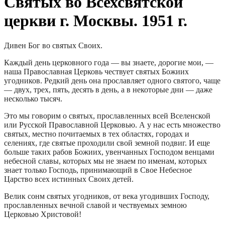
Святых во Всехсвятской
церкви г. Москвы. 1951 г.
Дивен Бог во святых Своих.
Каждый день церковного года — вы знаете, дорогие мои, —
наша Православная Церковь чествует святых Божиих
угодников. Редкий день она прославляет одного святого, чаще
— двух, трех, пять, десять в день, а в некоторые дни — даже
несколько тысяч.
Это мы говорим о святых, прославленных всей Вселенской
или Русской Православной Церковью. А у нас есть множество
святых, местно почитаемых в тех областях, городах и
селениях, где святые проходили свой земной подвиг. И еще
больше таких рабов Божиих, увенчанных Господом венцами
небесной славы, которых мы не знаем по именам, которых
знает только Господь, принимающий в Свое Небесное
Царство всех истинных Своих детей.
Велик сонм святых угодников, от века угодивших Господу,
прославленных вечной славой и чествуемых земною
Церковью Христовой!