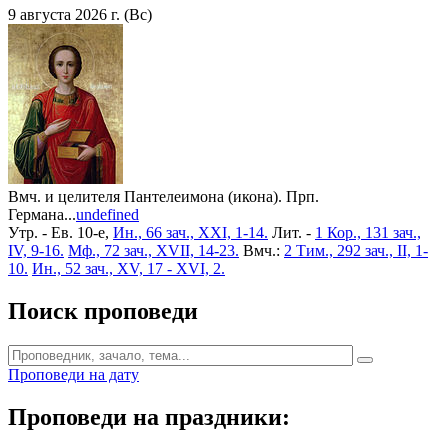
9 августа 2026 г. (Вс)
Вмч. и целителя Пантелеимона (икона). Прп.
Германа...
undefined
Утр. - Ев. 10-е,
Ин., 66 зач., XXI, 1-14.
Лит. -
1 Кор., 131 зач.,
IV, 9-16.
Мф., 72 зач., XVII, 14-23.
Вмч.:
2 Тим., 292 зач., II, 1-
10.
Ин., 52 зач., XV, 17 - XVI, 2.
Поиск проповеди
Проповеди на дату
Проповеди на праздники: