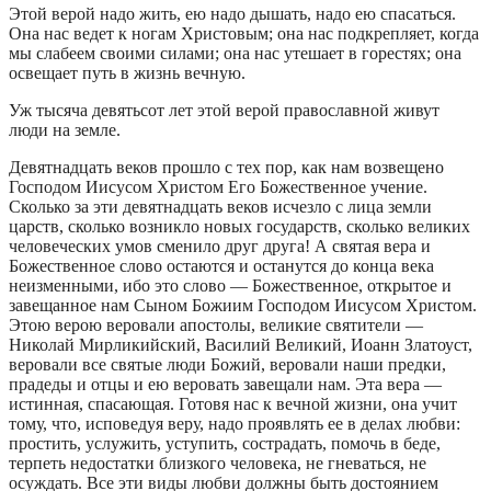
Этой верой надо жить, ею надо дышать, надо ею спасаться.
Она нас ведет к ногам Христовым; она нас подкрепляет, когда
мы слабеем своими силами; она нас утешает в горестях; она
освещает путь в жизнь вечную.
Уж тысяча девятьсот лет этой верой православной живут
люди на земле.
Девятнадцать веков прошло с тех пор, как нам возвещено
Господом Иисусом Христом Его Божественное учение.
Сколько за эти девятнадцать веков исчезло с лица земли
царств, сколько возникло новых государств, сколько великих
человеческих умов сменило друг друга! А святая вера и
Божественное слово остаются и останутся до конца века
неизменными, ибо это слово — Божественное, открытое и
завещанное нам Сыном Божиим Господом Иисусом Христом.
Этою верою веровали апостолы, великие святители —
Николай Мирликийский, Василий Великий, Иоанн Златоуст,
веровали все святые люди Божий, веровали наши предки,
прадеды и отцы и ею веровать завещали нам. Эта вера —
истинная, спасающая. Готовя нас к вечной жизни, она учит
тому, что, исповедуя веру, надо проявлять ее в делах любви:
простить, услужить, уступить, сострадать, помочь в беде,
терпеть недостатки близкого человека, не гневаться, не
осуждать. Все эти виды любви должны быть достоянием