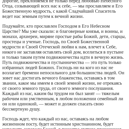
дорогие, преклоняемся не только перед любовью Небесного
Отца, созывающей всех нас к себе, — мы прославляем и Его
Божественную мудрость, с какой Сладчайший Спаситель
ведет нас земным путем к вечной жизни.
Подумайте, кто прославлен Господом в Его Небесном
Царстве? Мы уже сказали: и благоверные князья, и воины, и
монахи, архиереи, миряне простые рабы Божий, дети, старцы,
простецы и ученые. Господь, по Своей Божественной
мудрости и Своей Отеческой любви к нам, влечет к Себе,
никого не заставляя оставлять свой дом, вселиться в пустыне
и только таким путем подвижничества идти в вечную жизнь.
Путь подвижничества и пустынничества — это путь только
избранных людей Божиих. Господь ни на кого из нас не
возлагает бремени непосильного для большинства людей. Он
зовет нас достигать вечного блаженства, оставаясь в том
звании, какое мы имеем в своей земной жизни, не отрекаясь
от своего земного труда, от своего земного послушания.
Каждый из нас, каким бы трудом ни был занят — тяжелым
рабочим или умственным, в любом положении семейный ли
он или одинокий, — может и должен спасать свою
бессмертную душу.
Господь ждет, что каждый из нас, оставаясь на любом
жизненном посту, будет истинным христианином, будет