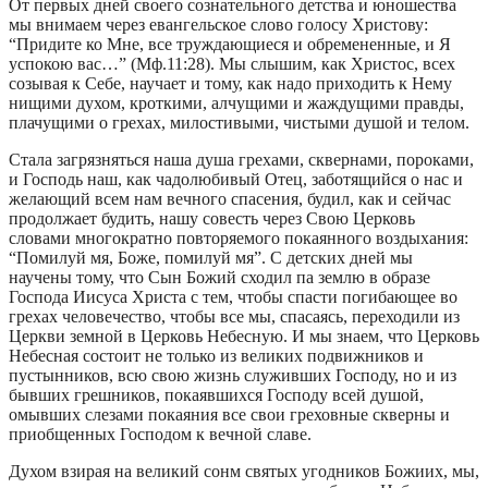
От первых дней своего сознательного детства и юношества
мы внимаем через евангельское слово голосу Христову:
“Придите ко Мне, все труждающиеся и обремененные, и Я
успокою вас…” (Мф.11:28). Мы слышим, как Христос, всех
созывая к Себе, научает и тому, как надо приходить к Нему
нищими духом, кроткими, алчущими и жаждущими правды,
плачущими о грехах, милостивыми, чистыми душой и телом.
Стала загрязняться наша душа грехами, сквернами, пороками,
и Господь наш, как чадолюбивый Отец, заботящийся о нас и
желающий всем нам вечного спасения, будил, как и сейчас
продолжает будить, нашу совесть через Свою Церковь
словами многократно повторяемого покаянного воздыхания:
“Помилуй мя, Боже, помилуй мя”. С детских дней мы
научены тому, что Сын Божий сходил па землю в образе
Господа Иисуса Христа с тем, чтобы спасти погибающее во
грехах человечество, чтобы все мы, спасаясь, переходили из
Церкви земной в Церковь Небесную. И мы знаем, что Церковь
Небесная состоит не только из великих подвижников и
пустынников, всю свою жизнь служивших Господу, но и из
бывших грешников, покаявшихся Господу всей душой,
омывших слезами покаяния все свои греховные скверны и
приобщенных Господом к вечной славе.
Духом взирая на великий сонм святых угодников Божиих, мы,