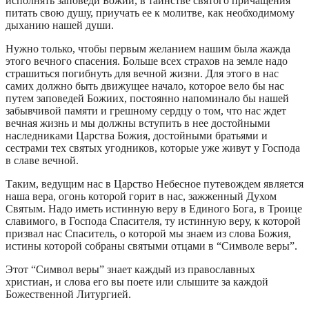
исполнять заповеди Божий, в таинстве святого причащения
питать свою душу, приучать ее к молитве, как необходимому
дыханию нашей души.
Нужно только, чтобы первым желанием нашим была жажда
этого вечного спасения. Больше всех страхов на земле надо
страшиться погибнуть для вечной жизни. Для этого в нас
самих должно быть движущее начало, которое вело бы нас
путем заповедей Божиих, постоянно напоминало бы нашей
забывчивой памяти и грешному сердцу о том, что нас ждет
вечная жизнь и мы должны вступить в нее достойными
наследниками Царства Божия, достойными братьями и
сестрами тех святых угодников, которые уже живут у Господа
в славе вечной.
Таким, ведущим нас в Царство Небесное путевождем является
наша вера, огонь которой горит в нас, зажженный Духом
Святым. Надо иметь истинную веру в Единого Бога, в Троице
славимого, в Господа Спасителя, ту истинную веру, к которой
призвал нас Спаситель, о которой мы знаем из слова Божия,
истины которой собраны святыми отцами в “Символе веры”.
Этот “Символ веры” знает каждый из православных
христиан, и слова его вы поете или слышите за каждой
Божественной Литургией.