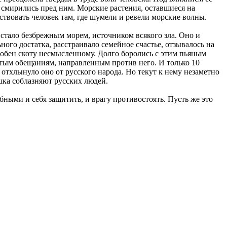
 смирились пред ним. Морские растения, оставшиеся на
нствовать человек там, где шумели и ревели морские волны.
, стало безбрежным морем, источником всякого зла. Оно и
ного достатка, расстраивало семейное счастье, отзывалось на
добен скоту несмысленному. Долго боролись с этим пьяным
вятым обещаниям, направленным против него. И только 10
о отхлынуло оно от русского народа. Но текут к нему незаметно
ышка соблазняют русских людей.
обными и себя защитить, и врагу противостоять. Пусть же это