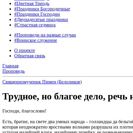
#Цветная Триодь
#Праздники Богородичные
#Праздники Господни
#Двунадесятые праздники
#Страстная седмица
#Проповеди на разные случаи
#Воинское служение
О проекте
Обратная связь
Главная
Проповедь
Священномученик Пимен (Белоликов)
Трудное, но благое дело, реч
Господи, благослови!
Есть, братие, на свете два умных народа – голландцы да бельг
которая неоднократно яростными волнами разрушала их плотин
уступая малейшей влаге, малейшему ручейку, ее размывавшему