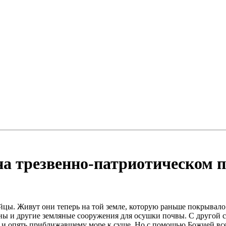
ь на трезвенно-патриотическом 
ийцы. Живут они теперь на той земле, которую раньше покрывало
ы и другие земляные сооружения для осушки почвы. С другой ст
 и опять приближавшему море к суше. Но с помощью Божией все 