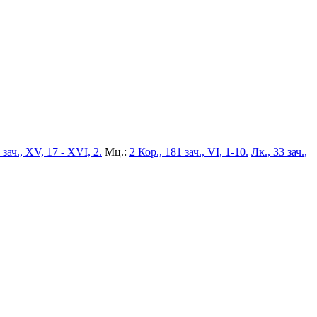
 зач., XV, 17 - XVI, 2.
Мц.:
2 Кор., 181 зач., VI, 1-10.
Лк., 33 зач.,