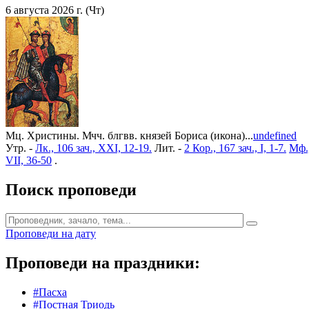
6 августа 2026 г. (Чт)
Мц. Христины. Мчч. блгвв. князей Бориса (икона)...
undefined
Утр. -
Лк., 106 зач., XXI, 12-19.
Лит. -
2 Кор., 167 зач., I, 1-7.
Мф.,
VII, 36-50
.
Поиск проповеди
Проповеди на дату
Проповеди на праздники:
#Пасха
#Постная Триодь