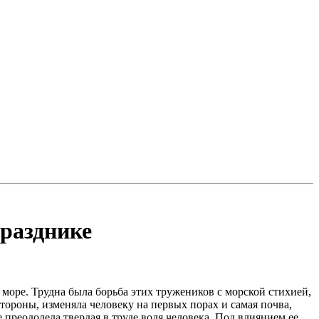
празднике
 море. Трудна была борьба этих тружеников с морской стихией,
ороны, изменяла человеку на первых порах и самая почва,
преодолела твердая в труде воля человека. Под влиянием ее