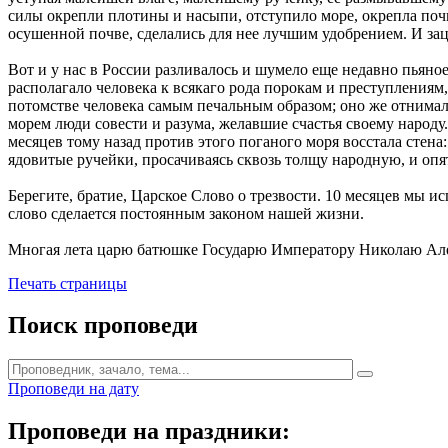
силы окрепли плотины и насыпи, отступило море, окрепла почв
осушенной почве, сделались для нее лучшим удобрением. И зацв
Вот и у нас в России разливалось и шумело еще недавно пьяное
располагало человека к всякаго рода порокам и преступлениям,
потомстве человека самым печальным образом; оно же отнимало
морем люди совести и разума, желавшие счастья своему народу
месяцев тому назад против этого поганого моря восстала стена:
ядовитые ручейки, просачиваясь сквозь толщу народную, и опя
Берегите, братие, Царское Слово о трезвости. 10 месяцев мы и
слово сделается постоянным законом нашей жизни.
Многая лета царю батюшке Государю Императору Николаю Але
Печать страницы
Поиск проповеди
Проповеди на дату
Проповеди на праздники: