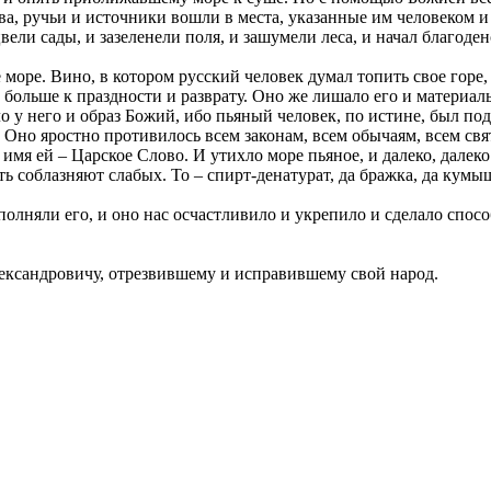
а, ручьи и источники вошли в места, указанные им человеком и
ели сады, и зазеленели поля, и зашумели леса, и начал благоде
 море. Вино, в котором русский человек думал топить свое горе
 больше к праздности и разврату. Оно же лишало его и материаль
 у него и образ Божий, ибо пьяный человек, по истине, был по
. Оно яростно противилось всем законам, всем обычаям, всем с
 имя ей – Царское Слово. И утихло море пьяное, и далеко, далек
ть соблазняют слабых. То – спирт-денатурат, да бражка, да кум
сполняли его, и оно нас осчастливило и укрепило и сделало спос
ксандровичу, отрезвившему и исправившему свой народ.