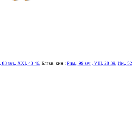
 88 зач., XXI, 43-46.
Блгвв. кнн.:
Рим., 99 зач., VIII, 28-39.
Ин., 52