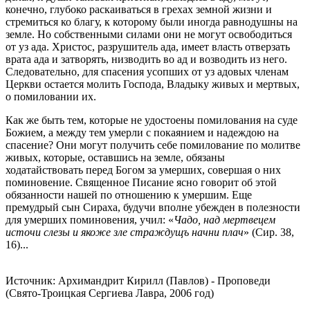
конечно, глубоко раскаиваться в грехах земной жизни и
стремиться ко благу, к которому были иногда равнодушны на
земле. Но собственными силами они не могут освободиться
от уз ада. Христос, разрушитель ада, имеет власть отверзать
врата ада и затворять, низводить во ад и возводить из него.
Следовательно, для спасения усопших от уз адовых членам
Церкви остается молить Господа, Владыку живых и мертвых,
о помиловании их.
Как же быть тем, которые не удостоены помилования на суде
Божием, а между тем умерли с покаянием и надеждою на
спасение?
Они могут получить себе помилование по молитве
живых, которые,
оставшись на земле, обязаны
ходатайствовать перед Богом за умерших, совершая о них
поминовение. Священное Писание ясно говорит об этой
обязанности нашей по отношению к умершим. Еще
премудрый сын Сираха, будучи вполне убежден в полезности
для
умерших поминовения, учил: «
Чадо, над мертвецем
источи слезы
и якоже зле страждущъ начни плач
» (Сир. 38,
16)...
Источник: Архимандрит Кирилл (Павлов) - Проповеди
(Свято-Троицкая Сергиева Лавра, 2006 год)