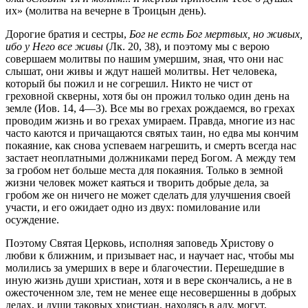
их» (м
олитва на вечерне в Троицын день).
Дорогие братия и сестры,
Бог не есть Бог мертвых, но живых,
ибо у Него все живы
(Лк. 20, 38), и поэтому мы с верою
совершаем молитвы по нашим умершим, зная, что они нас
слышат, они живы
и ждут нашей молитвы. Нет человека,
который бы пожил и не согрешил. Никто не чист от
греховной скверны, хотя бы он прожил
только один день на
земле (Иов. 14, 4—3). Все мы во грехах рождаемся, во грехах
проводим жизнь и во грехах умираем. Правда,
многие из нас
часто каются и причащаются святых таин, но едва мы
кончим
покаяние, как снова успеваем нагрешить, и смерть всегда нас
застает неоплатными должниками перед Богом. А между тем
за гробом нет больше места для покаяния. Только в земной
жизни человек
может каяться и творить добрые дела, за
гробом же он ничего не
может сделать для улучшения своей
участи, и его ожидает одно из
двух: помилование или
осуждение.
Поэтому Святая Церковь, исполняя заповедь Христову о
любви
к ближним, и призывает нас, и научает нас, чтобы мы
молились за
умерших в вере и благочестии. Перешедшие в
иную жизнь души
христиан, хотя и в вере скончались, а не в
ожесточенном зле, тем не
менее еще несовершенны в добрых
делах, и души таковых христиан,
находясь в аду, могут,