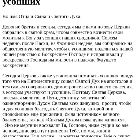
усопших
Во имя Отца и Сына и Святого Духа!
Дорогие братия и сестры, сегодня мы с вами по зову Церкви
собрались в святой храм, чтобы совместно вознести свои
молитвы к
Богу за усопших наших сродников. Совсем
недавно, после Пасхи,
на Фоминой неделе, мы собирались на
общественную молитву, чтобы с усопшими поделиться нашей
общей радостью о Воскресшем
Господе и испрашивали у
воскресшего Господа им милости в надежде будущего
воскресения.
Сегодня Церковь также установила поминать усопших, ввиду
того что на Пятидесятницу сошел Святой Дух на апостолов и
тем
самым совершилось домостроительство нашего спасения,
в котором
участвуют и усопшие. Поэтому Святая Церковь,
воссылая молитвы
в Пятидесятницу, молитвы об
оживотворении Духом Святым всех
живущих, просит, чтобы
и для усопших благодать Святого Духа, которой они
сподобились еще при жизни, была источником вечного
блаженства, так как «Святым Духом всяка душа живится».
«Яко не
мертвии восхвалят Тя, Господи, ниже сущии во аде
исповедание
дерзнут принести Тебе, но мы, живии,
благословим Тя и молим... и
жертвы приносим Тебе о душах