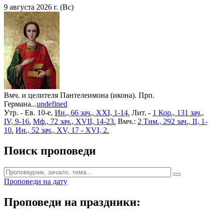
9 августа 2026 г. (Вс)
Вмч. и целителя Пантелеимона (икона). Прп.
Германа...
undefined
Утр. - Ев. 10-е,
Ин., 66 зач., XXI, 1-14.
Лит. -
1 Кор., 131 зач.,
IV, 9-16.
Мф., 72 зач., XVII, 14-23.
Вмч.:
2 Тим., 292 зач., II, 1-
10.
Ин., 52 зач., XV, 17 - XVI, 2.
Поиск проповеди
Проповеди на дату
Проповеди на праздники: