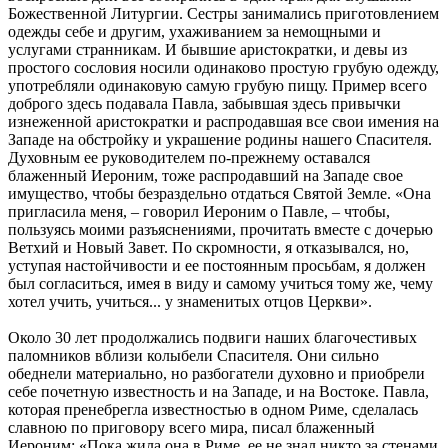
Божественной Литургии. Сестры занимались приготовлением
одежды себе и другим, ухаживанием за немощными и
услугами странникам. И бывшие аристократки, и девы из
простого сословия носили одинаково простую грубую одежду,
употребляли одинаковую самую грубую пищу. Пример всего
доброго здесь подавала Павла, забывшая здесь привычки
изнеженной аристократки и распродавшая все свои имения на
Западе на обстройку и украшение родины нашего Спасителя.
Духовным ее руководителем по-прежнему оставался
блаженный Иероним, тоже распродавший на Западе свое
имущество, чтобы безраздельно отдаться Святой Земле. «Она
пригласила меня, – говорил Иероним о Павле, – чтобы,
пользуясь моими разъяснениями, прочитать вместе с дочерью
Ветхий и Новый Завет. По скромности, я отказывался, но,
уступая настойчивости и ее постоянным просьбам, я должен
был согласиться, имея в виду и самому учиться тому же, чему
хотел учить, учиться... у знаменитых отцов Церкви».
Около 30 лет продолжались подвиги наших благочестивых
паломников вблизи колыбели Спасителя. Они сильно
обеднели материально, но разбогатели духовно и приобрели
себе почетную известность и на Западе, и на Востоке. Павла,
которая пренебрегла известностью в одном Риме, сделалась
славною по приговору всего мира, писал блаженный
Иероним: «Пока жила она в Риме, ее не знал никто за стенами