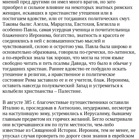
мнений пред другими он имел много врагов, но зато
приобрел и сильное влияние на некоторых знатных римских
женщин, искавших в христианстве утешения или в
постигшем вдовстве, или от тогдашних политических смут.
Таковы были: Азелла, Марцелла, Евстохия, Блезилла и
особенно Павла, самая усердная ученица и почитательница
блаженного Иеронима, богатство, знатность и красота ее
соединялись в ней с возвышенностью мыслей и
чувствований, силою и остротою ума. Павла была широко и
основательно образована, говорила по-гречески, по-латински,
а по-еврейски знала так хорошо, что могла на этом языке
свободно читать и петь псалмы Давида, что было в обычае у
тогдашних христиан. Раннее вдовство ее побудило искать
утешение в религии, а нравственное и политическое
состояние Рима заставило ее и ее учителя, блаж. Иеронима,
оставить навсегда полуязыческий Запад и устремиться к
колыбели христианства – Палестине.
В августе 385 г. благочестивые путешественники оставили
Италию и, проследовав в Антиохию, неудержимо, несмотря
на наступившую зиму, устремились к Иерусалиму, бывшему
главным предметом их горячих желаний. Бегло осматривали
они встречавшиеся им по пути местности, чем-либо
известные из Священной Истории. Иероним, тем не менее, не
упускал случая проверить по дороге свои знания в еврейском