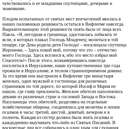
чувствовались и ее младшими спутницами, дочерьми и
знакомыми.
Плодом испытанных от святых мест впечатлений явилась в
наших паломниках решимость остаться в Вифлееме навсегда.
Выразительницею этой решимости опять была от лица всех
Павла. «Я, негодная и грешница, удостоилась лобызать те
ясли, в которых плакал Господь Младенец; молиться в той
пещере, где Дева родила дитя Господа! – восклицала спутница
Иеронима. – Здесь покой мой, потому что это – отечество
моего Господа. Здесь вселюся я, ибо это место избрал мой
Спаситель!» После этого, вознамерившись навсегда
поселиться в Иерусалиме, наши путешественники три года
прожили в Иерусалиме, в тесном странноприимном домике.
За это время они выстроили в Вифлееме три монастыря
женских, один мужской и гостиницы для различных
странников по той дороге, по которой Иосиф и Мария не
нашли, где главу преклонить. Женские обители наполнялись
девами из различных стран и сословий Запада и Востока.
Насельницы этих обителей, разделяясь на отдельные
хозяйственные общины, соединялись для молитвы и пения
псалмов в часы: третий, шестой, девятый, вечером и в
полночь. Каждая из сестер должна была знать псалмы и
каждодневно выучивать что-либо из Святых Писаний. В
воскресные дни все собирались в один храм для слушания