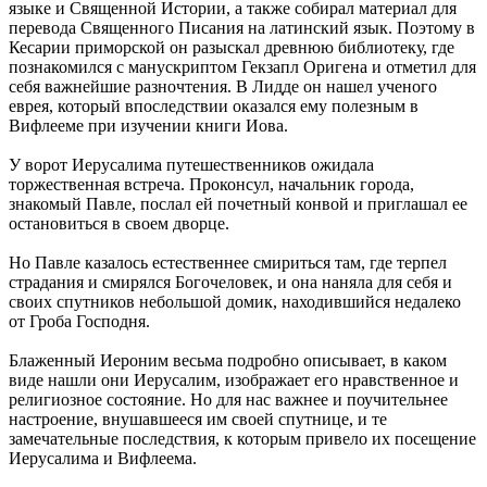
языке и Священной Истории, а также собирал материал для
перевода Священного Писания на латинский язык. Поэтому в
Кесарии приморской он разыскал древнюю библиотеку, где
познакомился с манускриптом Гекзапл Оригена и отметил для
себя важнейшие разночтения. В Лидде он нашел ученого
еврея, который впоследствии оказался ему полезным в
Вифлееме при изучении книги Иова.
У ворот Иерусалима путешественников ожидала
торжественная встреча. Проконсул, начальник города,
знакомый Павле, послал ей почетный конвой и приглашал ее
остановиться в своем дворце.
Но Павле казалось естественнее смириться там, где терпел
страдания и смирялся Богочеловек, и она наняла для себя и
своих спутников небольшой домик, находившийся недалеко
от Гроба Господня.
Блаженный Иероним весьма подробно описывает, в каком
виде нашли они Иерусалим, изображает его нравственное и
религиозное состояние. Но для нас важнее и поучительнее
настроение, внушавшееся им своей спутнице, и те
замечательные последствия, к которым привело их посещение
Иерусалима и Вифлеема.