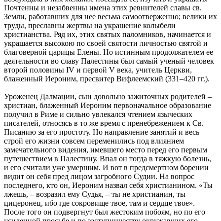
Почтенны и незабвенны имена этих ревнителей славы св.
Земли, работавших для нее весьма самоотверженно; велики их
труды, преславны жертвы на украшение колыбели
христианства. Ряд их, этих святых паломников, начинается и
украшается высокою по своей святости личностью святой и
благоверной царицы Елены. Но истинным продолжателем ее
деятельности во славу Палестины был самый ученый человек
второй половины IV и первой V века, учитель Церкви,
блаженный Иероним, пресвитер Вифлеемский (331–420 гг.).
Уроженец Далмации, сын довольно зажиточных родителей –
христиан, блаженный Иероним первоначальное образование
получил в Риме и сильно увлекался чтением языческих
писателей, относясь в то же время с пренебрежением к Св.
Писанию за его простоту. Но направление занятий и весь
строй его жизни совсем переменились под влиянием
замечательного видения, имевшего место перед его первым
путешествием в Палестину. Впал он тогда в тяжкую болезнь,
и его считали уже умершим. И вот в предсмертном борении
видит он себя пред лицом загробного Судии. На вопрос
последнего, кто он, Иероним назвал себя христианином. «Ты
лжешь, – возразил ему Судья, – ты не христианин, ты
цицеронец, ибо где сокровище твое, там и сердце твое».
После того он подвергнут был жестоким побоям, но по его
усиленной просьбе и по заступничеству окружавших его