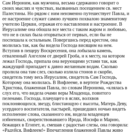
Сам Иероним, как мужчина, весьма сдержанно говорит о
своих мыслях и чувствах, вызванных посещением св. мест
Палестины. Но рядом с ним неизменно путешествует Павла, и
ее настроение служит самою лучшею похвалою знаменитому
учителю Церкви, отражая его наставления и настроение. В
Иерусалиме она обошла все места с таким жаром и любовью,
что не в силах была оторваться от первых, если бы не
поспешала к остальным. Повергшись перед крестом, она
молилась так, как бы видела Господа висящим на нем.
Вступив в пещеру Воскресения, она лобызала камень,
отваленный Ангелом от дверей Гроба, и к месту, на котором
лежал Господь, припала она верующими устами так, как
жаждущий припадает к давно желанным водам. Сколько
пролила она там слез, сколько излила стонов и скорби,
свидетель тому весь Иерусалим, свидетель Сам Господь,
Которому она молилась. В Вифлееме, в вертепе Рождества
Христова, блаженная Павла, по словам Иеронима, «клялась в
слух его, что видела очами веры Младенца, повитого
пеленами. Господа, плачущего в яслях, волхвов
поклоняющихся, звезду, блистающую с высоты, Матерь Деву,
усердного воспитателя, пастырей, пришедших ночью видеть
исполнение слова, сказанного им, видела младенцев
избиенных, свирепствовавшего Ирода, Иосифа и Марию,
бежащих в Египет, и, смешав с радостью слезы, она говорила:
«Радуйся, Вифлеем!» Впечатления блаженной Павлы живо