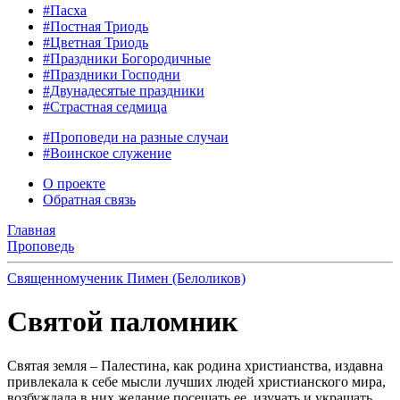
#Пасха
#Постная Триодь
#Цветная Триодь
#Праздники Богородичные
#Праздники Господни
#Двунадесятые праздники
#Страстная седмица
#Проповеди на разные случаи
#Воинское служение
О проекте
Обратная связь
Главная
Проповедь
Священномученик Пимен (Белоликов)
Святой паломник
Святая земля – Палестина, как родина христианства, издавна
привлекала к себе мысли лучших людей христианского мира,
возбуждала в них желание посещать ее, изучать и украшать.