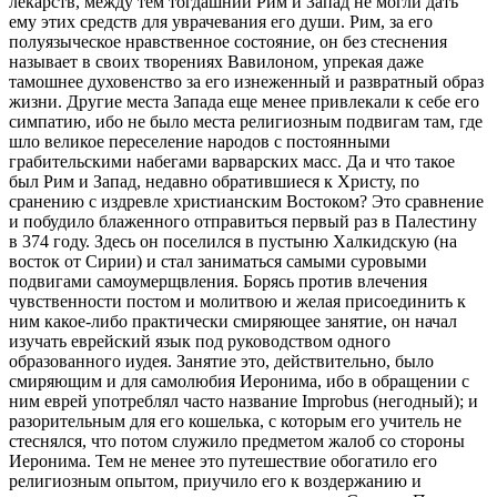
лекарств, между тем тогдашний Рим и Запад не могли дать
ему этих средств для уврачевания его души. Рим, за его
полуязыческое нравственное состояние, он без стеснения
называет в своих творениях Вавилоном, упрекая даже
тамошнее духовенство за его изнеженный и развратный образ
жизни. Другие места Запада еще менее привлекали к себе его
симпатию, ибо не было места религиозным подвигам там, где
шло великое переселение народов с постоянными
грабительскими набегами варварских масс. Да и что такое
был Рим и Запад, недавно обратившиеся к Христу, по
сранению с издревле христианским Востоком? Это сравнение
и побудило блаженного отправиться первый раз в Палестину
в 374 году. Здесь он поселился в пустыню Халкидскую (на
восток от Сирии) и стал заниматься самыми суровыми
подвигами самоумерщвления. Борясь против влечения
чувственности постом и молитвою и желая присоединить к
ним какое-либо практически смиряющее занятие, он начал
изучать еврейский язык под руководством одного
образованного иудея. Занятие это, действительно, было
смиряющим и для самолюбия Иеронима, ибо в обращении с
ним еврей употреблял часто название Improbus (негодный); и
разорительным для его кошелька, с которым его учитель не
стеснялся, что потом служило предметом жалоб со стороны
Иеронима. Тем не менее это путешествие обогатило его
религиозным опытом, приучило его к воздержанию и