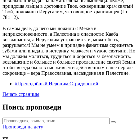
невольно приходят на память слова псалмопевца: «Боже,
приидоша язы́цы в достояние Твое, оскверниша храм святый
Твой, положиша Иерусалим, яко овощное хранилище» (Пс.
78:1–2).
В самом деле, до чего мы дожили?! Мекка в
неприкосновенности, а Палестина в опасности; Кааба
возвышается, а Иерусалим устрашается и, может быть,
разрушается! Мы не умеем в припадке фанатизма скрежетать
зубами или впадать в истерику, уважаем и чужие святыни. Но
мы должны молиться, трудиться и бороться за безопасность,
возвышение и большее и большее прославление святой Земли,
чтобы всегда было в нас живым и действенным наше первое
сокровище – вера Православная, насажденная в Палестине.
#Преподобный Иероним Стридонский
Печать страницы
Поиск проповеди
Проповеди на дату