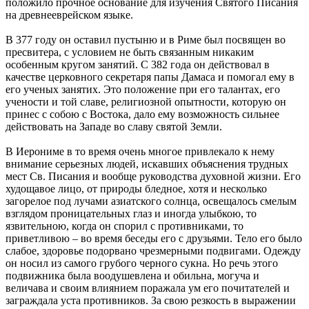
положило прочное основание для изучения Святого Писания
на древнееврейском языке.
В 377 году он оставил пустыню и в Риме был посвящен во
пресвитера, с условием не быть связанным никаким
особенным кругом занятий. С 382 года он действовал в
качестве церковного секретаря папы Дамаса и помогал ему в
его ученых занятих. Это положение при его талантах, его
учености и той славе, религиозной опытности, которую он
принес с собою с Востока, дало ему возможность сильнее
действовать на Западе во славу святой Земли.
В Иерониме в то время очень многое привлекало к нему
внимание серьезных людей, искавших объяснения трудных
мест Св. Писания и вообще руководства духовной жизни. Его
худощавое лицо, от природы бледное, хотя и несколько
загорелое под лучами азиатского солнца, освещалось смелым
взглядом проницательных глаз и иногда улыбкою, то
язвительною, когда он спорил с противниками, то
приветливою – во время беседы его с друзьями. Тело его было
слабое, здоровье подорвано чрезмерными подвигами. Одежду
он носил из самого грубого черного сукна. Но речь этого
подвижника была воодушевлена и обильна, могуча и
величава и своим влиянием поражала ум его почитателей и
заграждала уста противников. За свою резкость в выражении