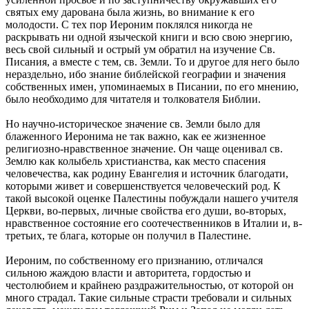
святых ему дарована была жизнь, во внимание к его
молодости. С тех пор Иероним поклялся никогда не
раскрывать ни одной языческой книги и всю свою энергию,
весь свой сильный и острый ум обратил на изучение Св.
Писания, а вместе с тем, св. Земли. То и другое для него было
нераздельно, ибо знание библейской географии и значения
собственных имен, упоминаемых в Писании, по его мнению,
было необходимо для читателя и толкователя Библии.
Но научно-историческое значение св. Земли было для
блаженного Иеронима не так важно, как ее жизненное
религиозно-нравственное значение. Он чаще оценивал св.
Землю как колыбель христианства, как место спасения
человечества, как родину Евангелия и источник благодати,
которыми живет и совершенствуется человеческий род. К
такой высокой оценке Палестины побуждали нашего учителя
Церкви, во-первых, личные свойства его души, во-вторых,
нравственное состояние его соотечественников в Италии и, в-
третьих, те блага, которые он получил в Палестине.
Иероним, по собственному его признанию, отличался
сильною жаждою власти и авторитета, гордостью и
честолюбием и крайнею раздражительностью, от которой он
много страдал. Такие сильные страсти требовали и сильных