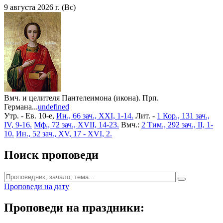
9 августа 2026 г. (Вс)
Вмч. и целителя Пантелеимона (икона). Прп.
Германа...
undefined
Утр. - Ев. 10-е,
Ин., 66 зач., XXI, 1-14.
Лит. -
1 Кор., 131 зач.,
IV, 9-16.
Мф., 72 зач., XVII, 14-23.
Вмч.:
2 Тим., 292 зач., II, 1-
10.
Ин., 52 зач., XV, 17 - XVI, 2.
Поиск проповеди
Проповеди на дату
Проповеди на праздники: