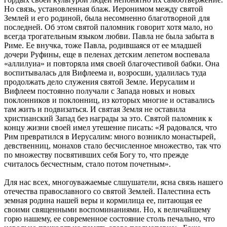
Но связь, установленная блаж. Иеронимом между святой
Землей и его родиной, была несомненно благотворной для
последней. Об этом святой паломник говорит хотя мало, но
всегда трогательным языком любви. Павла не была забыта в
Риме. Ее внучка, тоже Павла, родившаяся от ее младшей
дочери Руфины, еще в пеленах детским лепетом воспевала
«аллилуиа» и повторяла имя своей благочестивой бабки. Она
воспитывалась для Вифлеема и, возросши, удалилась туда
продолжать дело служения святой Земле. Иерусалим и
Вифлеем постоянно получали с Запада новых и новых
поклонников и поклонниц, из которых многие и оставались
там жить и подвизаться. И святая Земля не оставила
христианский Запад без награды за это. Святой паломник к
концу жизни своей имел утешение писать: «Я радовался, что
Рим превратился в Иерусалим: много возникло монастырей,
девственниц, монахов стало бесчисленное множество, так что
по множеству посвятивших себя Богу то, что прежде
считалось бесчестным, стало потом почетным».
Для нас всех, многоуважаемые слшушатели, ясна связь нашего
отечества православного со святой Землей. Палестина есть
земная родина нашей веры и кормилица ее, питающая ее
своими священными воспоминаниями. Но, к величайшему
горю нашему, ее современное состояние столь печально, что