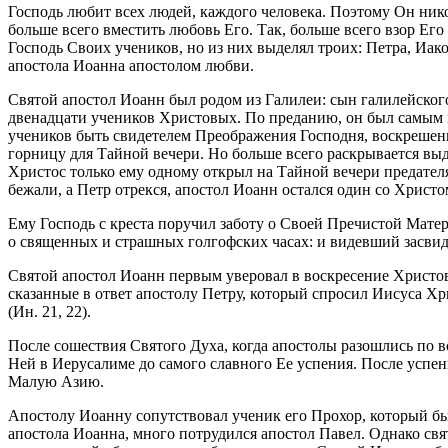
Господь любит всех людей, каждого человека. Поэтому Он нико
больше всего вместить любовь Его. Так, больше всего взор Ег
Господь Своих учеников, но из них выделял троих: Петра, Иак
апостола Иоанна апостолом любви.
Святой апостол Иоанн был родом из Галилеи: сын галилейског
двенадцати учеников Христовых. По преданию, он был самым мл
учеников быть свидетелем Преображения Господня, воскрешен
горницу для Тайной вечери. Но больше всего раскрывается выд
Христос только ему одному открыл на Тайной вечери предателя
бежали, а Петр отрекся, апостол Иоанн остался один со Христом
Ему Господь с креста поручил заботу о Своей Пречистой Матери
о священных и страшных голгофских часах: и видевший засвиде
Святой апостол Иоанн первым уверовал в воскресение Христово:
сказанные в ответ апостолу Петру, который спросил Иисуса Хри
(Ин. 21, 22).
После сошествия Святого Духа, когда апостолы разошлись по 
Ней в Иерусалиме до самого славного Ее успения. После успе
Малую Азию.
Апостолу Иоанну сопутствовал ученик его Прохор, который был
апостола Иоанна, много потрудился апостол Павел. Однако св