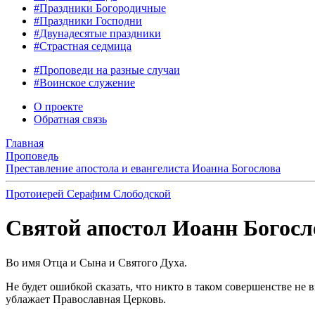
#Праздники Богородичные
#Праздники Господни
#Двунадесятые праздники
#Страстная седмица
#Проповеди на разные случаи
#Воинское служение
О проекте
Обратная связь
Главная
Проповедь
Преставление апостола и евангелиста Иоанна Богослова
Протоиерей Серафим Слободской
Святой апостол Иоанн Богослов
Во имя Отца и Сына и Святого Духа.
Не будет ошибкой сказать, что никто в таком совершенстве не
ублажает Православная Церковь.