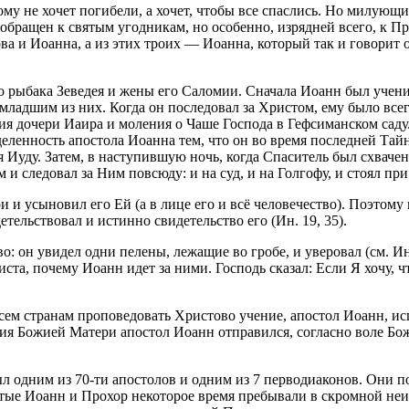
му не хочет погибели, а хочет, чтобы все спаслись. Но милующ
о обращен к святым угодникам, но особенно, изрядней всего, к
ова и Иоанна, а из этих троих — Иоанна, который так и говорит
о рыбака Зеведея и жены его Саломии. Сначала Иоанн был ученик
адшим из них. Когда он последовал за Христом, ему было всего
ия дочери Иаира и моления о Чаше Господа в Гефсиманском сад
еленность апостола Иоанна тем, что он во время последней Тай
 Иуду. Затем, в наступившую ночь, когда Спаситель был схвачен
 и следовал за Ним повсюду: и на суд, и на Голгофу, и стоял пр
 и усыновил его Ей (а в лице его и всё человечество). Поэтому 
тельствовал и истинно свидетельство его (Ин. 19, 35).
 он увидел одни пелены, лежащие во гробе, и уверовал (см. Ин.
ста, почему Иоанн идет за ними. Господь сказал: Если Я хочу, ч
всем странам проповедовать Христово учение, апостол Иоанн, и
ния Божией Матери апостол Иоанн отправился, согласно воле Бо
 одним из 70-ти апостолов и одним из 7 перводиаконов. Они пос
ятые Иоанн и Прохор некоторое время пребывали в скромной неи