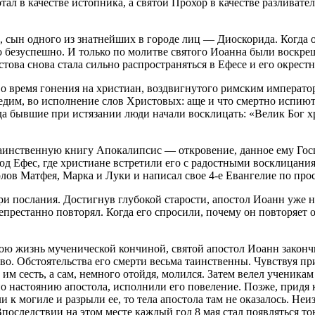
л в качестве истопника, а святой Прохор в качестве разливател
сын одного из знатнейших в городе лиц — Диоскорида. Когда от
безуспешно. И только по молитве святого Иоанна были воскреш
стова снова стала сильно распространяться в Ефесе и его окрест
во время гонения на христиан, воздвигнутого римским императ
едим, во исполнение слов Христовых: аще и что смертно испиют, 
гда бывшие при истязании люди начали восклицать: «Велик Бог
аинственную книгу Апокалипсис — откровение, данное ему Госп
д Ефес, где христиане встретили его с радостными восклицания
олов Матфея, Марка и Луки и написал свое 4-е Евангелие по про
и послания. Достигнув глубокой старости, апостол Иоанн уже н
епрестанно повторял. Когда его спросили, почему он повторяет од
вою жизнь мученической кончиной, святой апостол Иоанн законч
ово. Обстоятельства его смерти весьма таинственны. Чувствуя п
 им сесть, а сам, немного отойдя, молился. Затем велел ученика
по настоянию апостола, исполнили его повеление. Позже, придя 
 к могиле и разрыли ее, то тела апостола там не оказалось. Неиз
Впоследствии на этом месте каждый год 8 мая стал появляться то