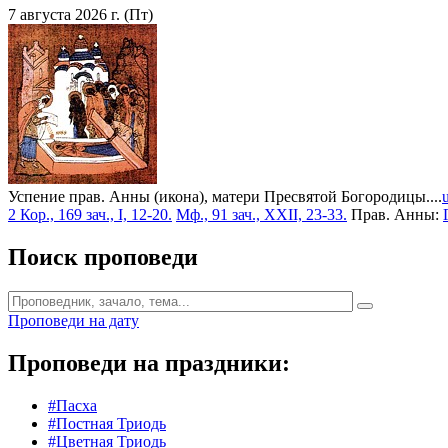
7 августа 2026 г. (Пт)
Успение прав. Анны (икона), матери Пресвятой Богородицы....
2 Кор., 169 зач., I, 12-20.
Мф., 91 зач., XXII, 23-33.
Прав. Анны:
Поиск проповеди
Проповеди на дату
Проповеди на праздники:
#Пасха
#Постная Триодь
#Цветная Триодь