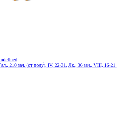
undefined
Гал., 210 зач. (от полу́), IV, 22-31.
Лк., 36 зач., VIII, 16-21.