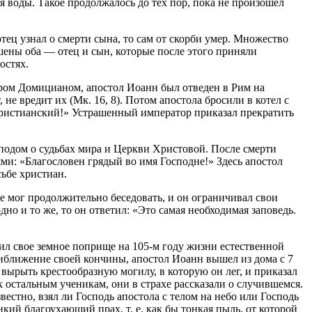
я воды. Такое продолжалось до тех пор, пока не произошел
ец узнал о смерти сына, то сам от скорби умер. Множество
ены оба — отец и сын, которые после этого приняли
ностях.
ором Домицианом, апостол Иоанн был отведен в Рим на
не вредит их (Мк. 16, 8). Потом апостола бросили в котел с
 христианский!» Устрашенный император приказал прекратить
одом о судьбах мира и Церкви Христовой. После смерти
ми: «Благословен грядый во имя Господне!» Здесь апостол
сьбе христиан.
е мог продолжительно беседовать, и он ограничивал свои
но и то же, то он ответил: «Это самая необходимая заповедь.
ил свое земное поприще на 105-м году жизни естественной
риближение своей кончины, апостол Иоанн вышел из дома с 7
м вырыть крестообразную могилу, в которую он лег, и приказал
к остальным ученикам, они в страхе рассказали о случившемся.
вестно, взял ли Господь апостола с телом на небо или Господь
нкий благоухающий прах, т. е. как бы тонкая пыль, от которой