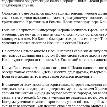
содержавшей общественную баню в городе. Святой Иоанн работа
следующий случай.
Однажды в бане оказался задохнувшимся юноша, именем Домн, 
языческих жрецов пытались помочь задохнувшемуся юноше, но 
христианство. Крестилась и Ромека. После этого чуда вера Хри
Гонение на христиан императора Нерона коснулось Ефеса. Но 
мучения. Там ему дали выпить чашу с ядом, но он остался невр
кипящим маслом. Но Божия благодать сохранила его и тут. То
мучения и сослал апостола Иоанна на остров Патмос.
На острове Патмос апостол Иоанн написал свою знаменитую т
императора Домициана апостол Иоанн снова возвратился в горо
Иоанн удостоверил истинность 3-х Евангелий от святых апост
Кроме Евангелия и Апокалипсиса святой Иоанн написал еще тр
беседы только словами: «Дети! Любите друг друга!», которые н
Если ее исполнить, то и весь закон Христов исполнить».
В отличие от всех апостолов Христовых, которые закончили с
смертью, хотя не один раз подвергался мучениям за имя Христ
своими учениками. Дойдя до одного места за городом, он велел
засыпать его землей. Сначала ученики не решались, но потом, 
Когда же ученики и многие христиане, узнав об этом, прибежали
скрыл тело апостола, как некогда скрыл тело пророка Моисея. 