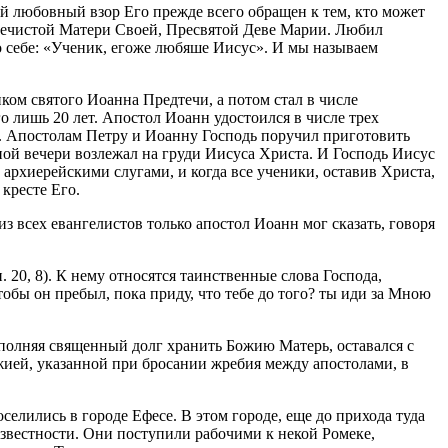
ий любовный взор Его прежде всего обращен к тем, кто может
 Пречистой Матери Своей, Пресвятой Деве Марии. Любил
 о себе: «Ученик, егоже любяше Иисус». И мы называем
ом святого Иоанна Предтечи, а потом стал в числе
 лишь 20 лет. Апостол Иоанн удостоился в числе трех
у. Апостолам Петру и Иоанну Господь поручил приготовить
ной вечери возлежал на груди Иисуса Христа. И Господь Иисус
 архиерейскими слугами, и когда все ученики, оставив Христа,
и кресте Его.
из всех евангелистов только апостол Иоанн мог сказать, говоря
 20, 8). К нему относятся таинственные слова Господа,
тобы он пребыл, пока приду, что тебе до того? ты иди за Мною
сполняя священный долг хранить Божию Матерь, оставался с
жией, указанной при бросании жребия между апостолами, в
елились в городе Ефесе. В этом городе, еще до прихода туда
звестности. Они поступили рабочими к некой Ромеке,