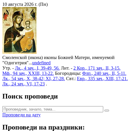
10 августа 2026 г. (Пн)
Смоленской (икона) иконы Божией Матери, именуемой
"Одигитрия"...
undefined
Утр. -
Лк., 4 зач., I, 39-49, 56.
Лит. -
2 Кор., 171 зач., II, 3-15.
Мф., 94 зач., XXIII, 13-22.
Богородицы:
Флп., 240 зач., II, 5-11.
Лк., 54 зач., X, 38-42; XI, 27-28.
Свт.:
Евр., 335 зач., XIII, 17-21.
Лк., 24 зач., VI, 17-23
.
Поиск проповеди
Проповеди на дату
Проповеди на праздники: