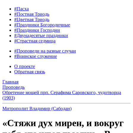
#Пасха
#Постная Триодь
#Цветная Триодь
#Праздники Богородичные
#Праздники Господни
#Двунадесятые праздники
#Страстная седмица
#Проповеди на разные случаи
#Воинское служение
О проекте
Обратная связь
Главная
Проповедь
Обретение мощей прп. Серафима Саровского, чудотворца
(1903)
Митрополит Владимир (Сабодан)
«Стяжи дух мирен, и вокруг