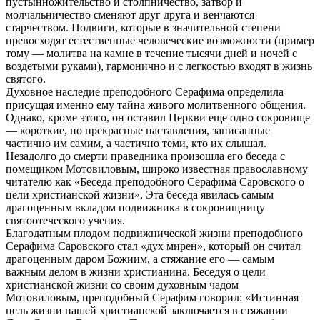
пустынножительство и столпничество, затвор и
молчальничество сменяют друг друга и венчаются
старчеством. Подвиги, которые в значительной степени
превосходят естественные человеческие возможности (пример
тому — молитва на камне в течение тысячи дней и ночей с
воздетыми руками), гармонично и с легкостью входят в жизнь
святого.
Духовное наследие преподобного Серафима определила
присущая именно ему тайна живого молитвенного общения.
Однако, кроме этого, он оставил Церкви еще одно сокровище
— короткие, но прекрасные наставления, записанные
частично им самим, а частично теми, кто их слышал.
Незадолго до смерти праведника произошла его беседа с
помещиком Мотовиловым, широко известная православному
читателю как «Беседа преподобного Серафима Саровского о
цели христианской жизни». Эта беседа явилась самым
драгоценным вкладом подвижника в сокровищницу
святоотеческого учения.
Благодатным плодом подвижнической жизни преподобного
Серафима Саровского стал «дух мирен», который он считал
драгоценным даром Божиим, а стяжание его — самым
важным делом в жизни христианина. Беседуя о цели
христианской жизни со своим духовным чадом
Мотовиловым, преподобный Серафим говорил: «Истинная
цель жизни нашей христианской заключается в стяжании