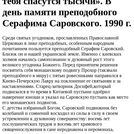
тебя спасутся тысячи». В
день памяти преподобного
Серафима Саровского. 1990 г.
Среди святых угодников, прославленных Православной
Церковью в лике преподобных, особенным народным
почитанием пользуется преподобный Серафим Саровский.
Близок он и нашей украинской земле. Именно с киевских
холмов начались самопознание и духовный рост этого
великого угодника Божиего. Перед принятием решения
посвятить себя монашескому подвигу Прохор (такзвали
преподобного в миру) с пятью ровесниками направился в
Киево-Печерскую Лавру на поклонение ее святыням и за
наставлениями. Старец-затворник Досифей,который
подвизался в то время в Китаевой пустыни одобрил
намерение юноши и указал на Саровскую пустынь как место
его монашеских подвигов.
С детства избранный Богом, Саровский подвижник без
колебаний и сомнений восходил из силы в силу в своем
устремлении к духовному совершенству: восемь лет
послушнических трудов и восемь лет храмового
священнослужения в сане иеродиакона и иеромонаха,