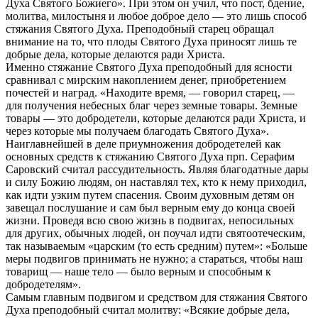
Духа Святого Божиего». При этом он учил, что пост, бдение,
молитва, милостыня и любое доброе дело — это лишь способ
стяжания Святого Духа. Преподобный старец обращал
внимание на то, что плоды Святого Духа приносят лишь те
добрые дела, которые делаются ради Христа.
Именно стяжание Святого Духа преподобный для ясности
сравнивал с мирским накоплением денег, приобретением
почестей и наград. «Находите время, — говорил старец, —
для получения небесных благ через земные товары. Земные
товары — это добродетели, которые делаются ради Христа, и
через которые мы получаем благодать Святого Духа».
Наиглавнейшей в деле приумножения добродетелей как
основных средств к стяжанию Святого Духа прп. Серафим
Саровский считал рассудительность. Являя благодатные дары
и силу Божию людям, он наставлял тех, кто к нему приходил,
как идти узким путем спасения. Своим духовным детям он
завещал послушание и сам был верным ему до конца своей
жизни. Проведя всю свою жизнь в подвигах, непосильных
для других, обычных людей, он поучал идти святоотеческим,
так называемым «царским (то есть средним) путем»: «Больше
меры подвигов принимать не нужно; а стараться, чтобы наш
товарищ — наше тело — было верным и способным к
добродетелям».
Самым главным подвигом и средством для стяжания Святого
Духа преподобный считал молитву: «Всякие добрые дела,