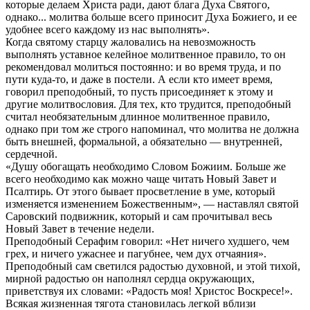
которые делаем Христа ради, дают блага Духа Святого,
однако... молитва больше всего приносит Духа Божиего, и ее
удобнее всего каждому из нас выполнять».
Когда святому старцу жаловались на невозможность
выполнять уставное келейное молитвенное правило, то он
рекомендовал молиться постоянно: и во время труда, и по
пути куда-то, и даже в постели. А если кто имеет время,
говорил преподобный, то пусть присоединяет к этому и
другие молитвословия. Для тех, кто трудится, преподобный
считал необязательным длинное молитвенное правило,
однако при том же строго напоминал, что молитва не должна
быть внешней, формальной, а обязательно — внутренней,
сердечной.
«Душу обогащать необходимо Словом Божиим. Больше же
всего необходимо как можно чаще читать Новый Завет и
Псалтирь. От этого бывает просветление в уме, который
изменяется изменением Божественным», — наставлял святой
Саровский подвижник, который и сам прочитывал весь
Новый Завет в течение недели.
Преподобный Серафим говорил: «Нет ничего худшего, чем
грех, и ничего ужаснее и пагубнее, чем дух отчаяния».
Преподобный сам светился радостью духовной, и этой тихой,
мирной радостью он наполнял сердца окружающих,
приветствуя их словами: «Радость моя! Христос Воскресе!».
Всякая жизненная тягота становилась легкой вблизи