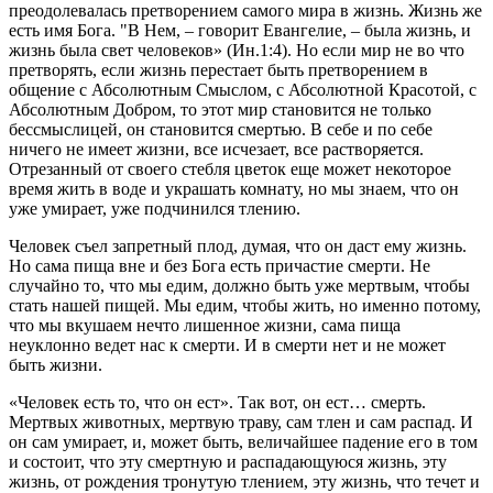
преодолевалась претворением самого мира в жизнь. Жизнь же
есть имя Бога. "В Нем, – говорит Евангелие, – была жизнь, и
жизнь была свет человеков» (Ин.1:4). Но если мир не во что
претворять, если жизнь перестает быть претворением в
общение с Абсолютным Смыслом, с Абсолютной Красотой, с
Абсолютным Добром, то этот мир становится не только
бессмыслицей, он становится смертью. В себе и по себе
ничего не имеет жизни, все исчезает, все растворяется.
Отрезанный от своего стебля цветок еще может некоторое
время жить в воде и украшать комнату, но мы знаем, что он
уже умирает, уже подчинился тлению.
Человек съел запретный плод, думая, что он даст ему жизнь.
Но сама пища вне и без Бога есть причастие смерти. Не
случайно то, что мы едим, должно быть уже мертвым, чтобы
стать нашей пищей. Мы едим, чтобы жить, но именно потому,
что мы вкушаем нечто лишенное жизни, сама пища
неуклонно ведет нас к смерти. И в смерти нет и не может
быть жизни.
«Человек есть то, что он ест». Так вот, он ест… смерть.
Мертвых животных, мертвую траву, сам тлен и сам распад. И
он сам умирает, и, может быть, величайшее падение его в том
и состоит, что эту смертную и распадающуюся жизнь, эту
жизнь, от рождения тронутую тлением, эту жизнь, что течет и