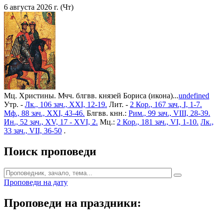
6 августа 2026 г. (Чт)
Мц. Христины. Мчч. блгвв. князей Бориса (икона)...
undefined
Утр. -
Лк., 106 зач., XXI, 12-19.
Лит. -
2 Кор., 167 зач., I, 1-7.
Мф., 88 зач., XXI, 43-46.
Блгвв. кнн.:
Рим., 99 зач., VIII, 28-39.
Ин., 52 зач., XV, 17 - XVI, 2.
Мц.:
2 Кор., 181 зач., VI, 1-10.
Лк.,
33 зач., VII, 36-50
.
Поиск проповеди
Проповеди на дату
Проповеди на праздники: