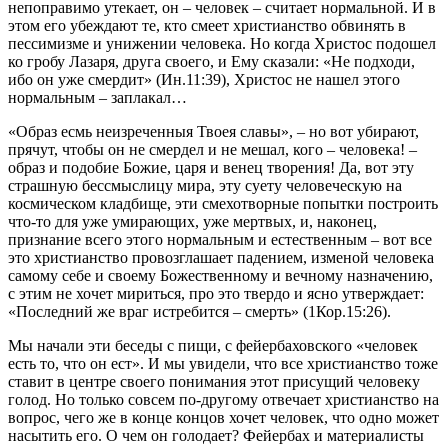
непоправимо утекает, он – человек – считает нормальной. И в
этом его убеждают те, кто смеет христианство обвинять в
пессимизме и унижении человека. Но когда Христос подошел
ко гробу Лазаря, друга своего, и Ему сказали: «Не подходи,
ибо он уже смердит» (Ин.11:39), Христос не нашел этого
нормальным – заплакал…
«Образ есмь неизреченныя Твоея славы», – но вот убирают,
прячут, чтобы он не смердел и не мешал, кого – человека! –
образ и подобие Божие, царя и венец творения! Да, вот эту
страшную бессмыслицу мира, эту суету человеческую на
космическом кладбище, эти смехотворные попытки построить
что-то для уже умирающих, уже мертвых, и, наконец,
признание всего этого нормальным и естественным – вот все
это христианство провозглашает падением, изменой человека
самому себе и своему Божественному и вечному назначению,
с этим не хочет мириться, про это твердо и ясно утверждает:
«Последний же враг истребится – смерть» (1Кор.15:26).
Мы начали эти беседы с пищи, с фейербаховского «человек
есть то, что он ест». И мы увидели, что все христианство тоже
ставит в центре своего понимания этот присущий человеку
голод. Но только совсем по-другому отвечает христианство на
вопрос, чего же в конце концов хочет человек, что одно может
насытить его. О чем он голодает? Фейербах и материалисты