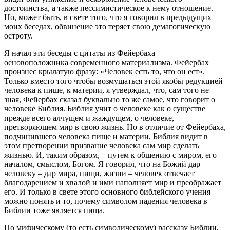
достоинства, а также пессимистическое к нему отношение.
Но, может быть, в свете того, что я говорил в предыдущих
моих беседах, обвинение это теряет свою демагогическую
остроту.
Я начал эти беседы с цитаты из Фейербаха –
основоположника современного материализма. Фейербах
произнес крылатую фразу: «Человек есть то, что он ест».
Только вместо того чтобы возмущаться этой якобы редукцией
человека к пище, к материи, я утверждал, что, сам того не
зная, Фейербах сказал буквально то же самое, что говорит о
человеке Библия. Библия учит о человеке как о существе
прежде всего алчущем и жаждущем, о человеке,
претворяющем мир в свою жизнь. Но в отличие от Фейербаха,
подчинившего человека пище и материи, Библия видит в
этом претворении призвание человека сам мир сделать
жизнью. И, таким образом, – путем к общению с миром, его
началом, смыслом, Богом. Я говорил, что на Божий дар
человеку – дар мира, пищи, жизни – человек отвечает
благодарением и хвалой и ими наполняет мир и преображает
его. И только в свете этого основного библейского учения
можно понять и то, почему символом падения человека в
Библии тоже является пища.
По мифическому (то есть символическому) рассказу Библии,