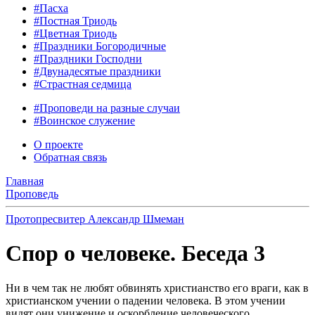
#Пасха
#Постная Триодь
#Цветная Триодь
#Праздники Богородичные
#Праздники Господни
#Двунадесятые праздники
#Страстная седмица
#Проповеди на разные случаи
#Воинское служение
О проекте
Обратная связь
Главная
Проповедь
Протопресвитер Александр Шмеман
Спор о человеке. Беседа 3
Ни в чем так не любят обвинять христианство его враги, как в
христианском учении о падении человека. В этом учении
видят они унижение и оскорбление человеческого