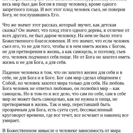
весь мир был дан Богом в пищу человеку, кроме одного
запретного плода. И вот этот плод человек съел, не поверив
Богу, не послушавшись Его.
Что же значит этот рассказ, который звучит, как детская
сказка? Он значит, что плод этого одного дерева, в отличие от
всех других, не был даром человеку. На нем не было этого
Божественного благословения. И это значит, что если человек
съел его, то не для того, чтобы и в нем иметь жизнь с Богом,
не для претворения в жизнь, а как самоцель, и поэтому, съев
его, человек подчинил себя пище. Не от Бога он захотел иметь
жизнь и не для Бога, а для себя.
Падение человека в том, что он захотел жизни для себя и в
себе, не для Бога и в Боге. Бог сам мир сделал общением с
Собой, но человек захотел мира только для себя. На любовь
Бога человек не ответил любовью, он полюбил мир – как
самоцель. Но в том-то и все дело, что сам по себе, сам в себе
мир не может быть самоцелью, как не нужна и пища, не
претворяемая в жизнь. Так и мир, переставший быть
прозрачным для Бога, есть суета сует, бессмысленный
круговорот времени, где все течет, все исчезает и наконец все
умирает.
В Божественном замысле о человеке зависимость от мира