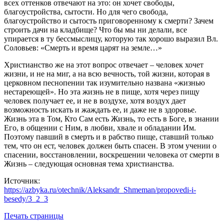
всех оттенков отвечают на это: он хочет свободы,
благоустройства, сытости. Но для чего свобода,
благоустройство и сытость приговоренному к смерти? Зачем
строить дачи на кладбище? Что бы мы ни делали, все
упирается в ту бессмыслицу, которую так хорошо выразил Вл.
Соловьев: «Смерть и время царят на земле…»
Христианство же на этот вопрос отвечает – человек хочет
жизни, и не на миг, а на всю вечность, той жизни, которая в
церковном песнопении так изумительно названа «жизнью
нестареющей». Но эта жизнь не в пище, хотя через пищу
человек получает ее, и не в воздухе, хотя воздух дает
возможность искать и жаждать ее, и даже не в здоровье.
Жизнь эта в Том, Кто Сам есть Жизнь, то есть в Боге, в знании
Его, в общении с Ним, в любви, хвале и обладании Им.
Поэтому павший в смерть и в рабство пище, ставший только
тем, что он ест, человек должен быть спасен. В этом учении о
спасении, восстановлении, воскрешении человека от смерти в
Жизнь – следующая основная тема христианства.
Источник:
https://azbyka.ru/otechnik/Aleksandr_Shmeman/propovedi-i-
besedy/3_2_3
Печать страницы