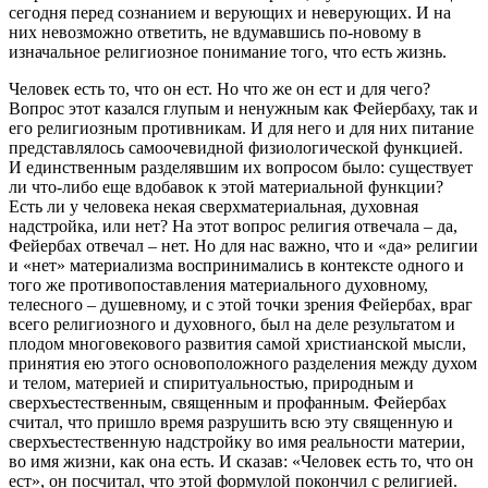
сегодня перед сознанием и верующих и неверующих. И на
них невозможно ответить, не вдумавшись по-новому в
изначальное религиозное понимание того, что есть жизнь.
Человек есть то, что он ест. Но что же он ест и для чего?
Вопрос этот казался глупым и ненужным как Фейербаху, так и
его религиозным противникам. И для него и для них питание
представлялось самоочевидной физиологической функцией.
И единственным разделявшим их вопросом было: существует
ли что-либо еще вдобавок к этой материальной функции?
Есть ли у человека некая сверхматериальная, духовная
надстройка, или нет? На этот вопрос религия отвечала – да,
Фейербах отвечал – нет. Но для нас важно, что и «да» религии
и «нет» материализма воспринимались в контексте одного и
того же противопоставления материального духовному,
телесного – душевному, и с этой точки зрения Фейербах, враг
всего религиозного и духовного, был на деле результатом и
плодом многовекового развития самой христианской мысли,
принятия ею этого основоположного разделения между духом
и телом, материей и спиритуальностью, природным и
сверхъестественным, священным и профанным. Фейербах
считал, что пришло время разрушить всю эту священную и
сверхъестественную надстройку во имя реальности материи,
во имя жизни, как она есть. И сказав: «Человек есть то, что он
ест», он посчитал, что этой формулой покончил с религией.