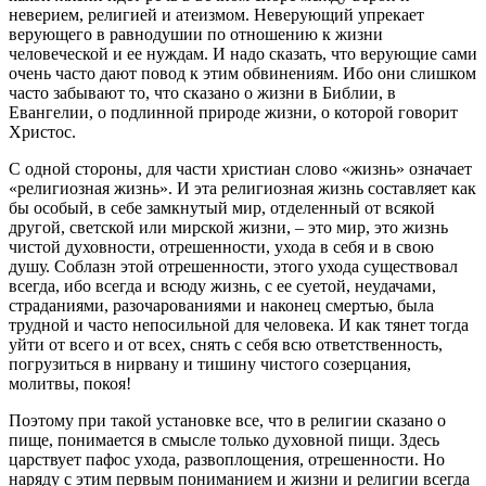
неверием, религией и атеизмом. Неверующий упрекает
верующего в равнодушии по отношению к жизни
человеческой и ее нуждам. И надо сказать, что верующие сами
очень часто дают повод к этим обвинениям. Ибо они слишком
часто забывают то, что сказано о жизни в Библии, в
Евангелии, о подлинной природе жизни, о которой говорит
Христос.
С одной стороны, для части христиан слово «жизнь» означает
«религиозная жизнь». И эта религиозная жизнь составляет как
бы особый, в себе замкнутый мир, отделенный от всякой
другой, светской или мирской жизни, – это мир, это жизнь
чистой духовности, отрешенности, ухода в себя и в свою
душу. Соблазн этой отрешенности, этого ухода существовал
всегда, ибо всегда и всюду жизнь, с ее суетой, неудачами,
страданиями, разочарованиями и наконец смертью, была
трудной и часто непосильной для человека. И как тянет тогда
уйти от всего и от всех, снять с себя всю ответственность,
погрузиться в нирвану и тишину чистого созерцания,
молитвы, покоя!
Поэтому при такой установке все, что в религии сказано о
пище, понимается в смысле только духовной пищи. Здесь
царствует пафос ухода, развоплощения, отрешенности. Но
наряду с этим первым пониманием и жизни и религии всегда