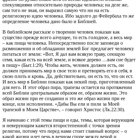
спекуляциями относительно природы человека; на деле же,
сам того не зная, он выразил самую что ни на есть
религиозную идею человека. Ибо задолго до Фейербаха то же
определение человека дано было и Библией.
В библейском рассказе о творении человек показан как
существо прежде всего алчущее, то есть голодное, а весь мир
– как пища человека. Непосредственно после заповеди о
размножении и об обладании землей Бог предлагает человеку
питаться от земли: «Вот, Я дал вам всякую траву, сеющую
семя, какая есть на всей земле, и всякое дерево …вам сие будет
в пищу» (Быт.1:29). Чтобы жить, человек должен есть, он
должен принимать мир в свое тело и претворять его в себя, в
свою плоть и кровь. Да, действительно, он есть то, что он ест.
И весь мир в Библии показан как некий пир, приготовленный
для него. И этот образ пира, трапезы остается на протяжении
всей Библии центральным образом ее, образом жизни. Это
образ жизни при ее создании и это же образ жизни при ее
конце, или исполнении. «Дабы Вы ели и пили за Моей
трапезой в Моем Царстве», – говорит Христос (Лк.22:30).
Я начинаю с этой темы пищи и еды, темы, которая верующим
и неверующим кажется второстепенной с точки зрения
религии, потому что перед нами стоит главный вопрос – о
какой жизни идет речь в вечном споре между верой и