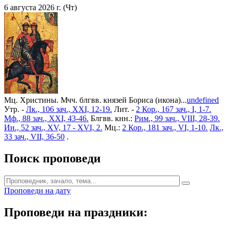
6 августа 2026 г. (Чт)
Мц. Христины. Мчч. блгвв. князей Бориса (икона)...
undefined
Утр. -
Лк., 106 зач., XXI, 12-19.
Лит. -
2 Кор., 167 зач., I, 1-7.
Мф., 88 зач., XXI, 43-46.
Блгвв. кнн.:
Рим., 99 зач., VIII, 28-39.
Ин., 52 зач., XV, 17 - XVI, 2.
Мц.:
2 Кор., 181 зач., VI, 1-10.
Лк.,
33 зач., VII, 36-50
.
Поиск проповеди
Проповеди на дату
Проповеди на праздники: