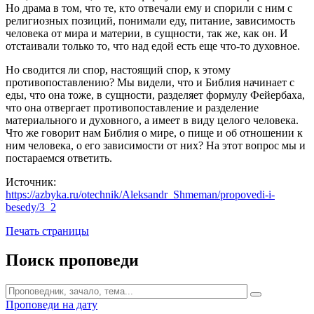
Но драма в том, что те, кто отвечали ему и спорили с ним с
религиозных позиций, понимали еду, питание, зависимость
человека от мира и материи, в сущности, так же, как он. И
отстаивали только то, что над едой есть еще что-то духовное.
Но сводится ли спор, настоящий спор, к этому
противопоставлению? Мы видели, что и Библия начинает с
еды, что она тоже, в сущности, разделяет формулу Фейербаха,
что она отвергает противопоставление и разделение
материального и духовного, а имеет в виду целого человека.
Что же говорит нам Библия о мире, о пище и об отношении к
ним человека, о его зависимости от них? На этот вопрос мы и
постараемся ответить.
Источник:
https://azbyka.ru/otechnik/Aleksandr_Shmeman/propovedi-i-
besedy/3_2
Печать страницы
Поиск проповеди
Проповеди на дату