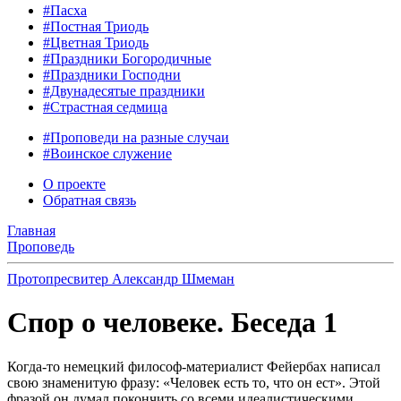
#Пасха
#Постная Триодь
#Цветная Триодь
#Праздники Богородичные
#Праздники Господни
#Двунадесятые праздники
#Страстная седмица
#Проповеди на разные случаи
#Воинское служение
О проекте
Обратная связь
Главная
Проповедь
Протопресвитер Александр Шмеман
Спор о человеке. Беседа 1
Когда-то немецкий философ-материалист Фейербах написал
свою знаменитую фразу: «Человек есть то, что он ест». Этой
фразой он думал покончить со всеми идеалистическими