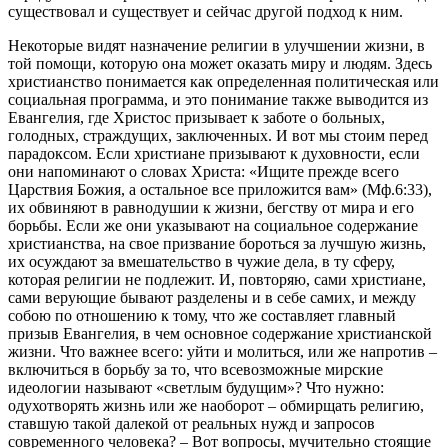
существовал и существует и сейчас другой подход к ним.
Некоторые видят назначение религии в улучшении жизни, в
той помощи, которую она может оказать миру и людям. Здесь
христианство понимается как определенная политическая или
социальная программа, и это понимание также выводится из
Евангелия, где Христос призывает к заботе о больных,
голодных, страждущих, заключенных. И вот мы стоим перед
парадоксом. Если христиане призывают к духовности, если
они напоминают о словах Христа: «Ищите прежде всего
Царствия Божия, а остальное все приложится вам» (Мф.6:33),
их обвиняют в равнодушии к жизни, бегству от мира и его
борьбы. Если же они указывают на социальное содержание
христианства, на свое призвание бороться за лучшую жизнь,
их осуждают за вмешательство в чужие дела, в ту сферу,
которая религии не подлежит. И, повторяю, сами христиане,
сами верующие бывают разделены и в себе самих, и между
собою по отношению к тому, что же составляет главный
призыв Евангелия, в чем основное содержание христианской
жизни. Что важнее всего: уйти и молиться, или же напротив –
включиться в борьбу за то, что всевозможные мирские
идеологии называют «светлым будущим»? Что нужно:
одухотворять жизнь или же наоборот – обмирщать религию,
ставшую такой далекой от реальных нужд и запросов
современного человека? – Вот вопросы, мучительно стоящие