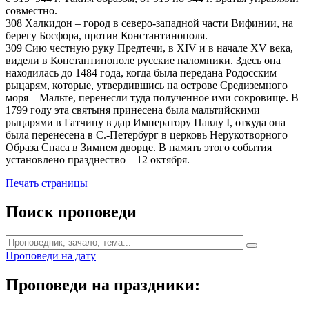
совместно.
308 Халкидон – город в северо-западной части Вифинии, на
берегу Босфора, против Константинополя.
309 Сию честную руку Предтечи, в XIV и в начале XV века,
видели в Константинополе русские паломники. Здесь она
находилась до 1484 года, когда была передана Родосским
рыцарям, которые, утвердившись на острове Средиземного
моря – Мальте, перенесли туда полученное ими сокровище. В
1799 году эта святыня принесена была мальтийскими
рыцарями в Гатчину в дар Императору Павлу I, откуда она
была перенесена в С.-Петербург в церковь Нерукотворного
Образа Спаса в Зимнем дворце. В память этого события
установлено празднество – 12 октября.
Печать страницы
Поиск проповеди
Проповеди на дату
Проповеди на праздники: