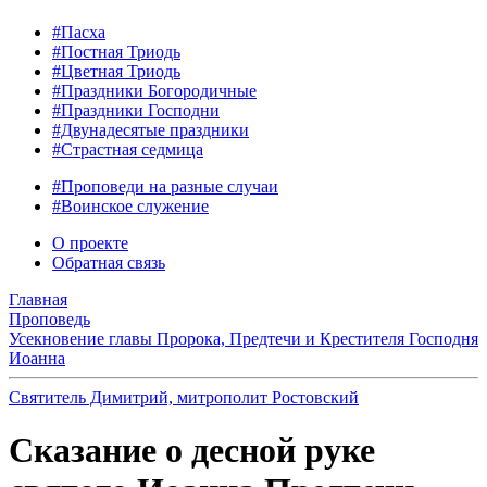
#Пасха
#Постная Триодь
#Цветная Триодь
#Праздники Богородичные
#Праздники Господни
#Двунадесятые праздники
#Страстная седмица
#Проповеди на разные случаи
#Воинское служение
О проекте
Обратная связь
Главная
Проповедь
Усекновение главы Пророка, Предтечи и Крестителя Господня
Иоанна
Святитель Димитрий, митрополит Ростовский
Сказание о десной руке