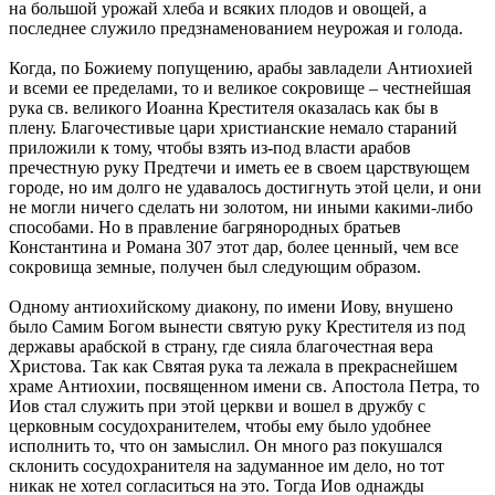
на большой урожай хлеба и всяких плодов и овощей, а
последнее служило предзнаменованием неурожая и голода.
Когда, по Божиему попущению, арабы завладели Антиохией
и всеми ее пределами, то и великое сокровище – честнейшая
рука св. великого Иоанна Крестителя оказалась как бы в
плену. Благочестивые цари христианские немало стараний
приложили к тому, чтобы взять из-под власти арабов
пречестную руку Предтечи и иметь ее в своем царствующем
городе, но им долго не удавалось достигнуть этой цели, и они
не могли ничего сделать ни золотом, ни иными какими-либо
способами. Но в правление багрянородных братьев
Константина и Романа 307 этот дар, более ценный, чем все
сокровища земные, получен был следующим образом.
Одному антиохийскому диакону, по имени Иову, внушено
было Самим Богом вынести святую руку Крестителя из под
державы арабской в страну, где сияла благочестная вера
Христова. Так как Святая рука та лежала в прекраснейшем
храме Антиохии, посвященном имени св. Апостола Петра, то
Иов стал служить при этой церкви и вошел в дружбу с
церковным сосудохранителем, чтобы ему было удобнее
исполнить то, что он замыслил. Он много раз покушался
склонить сосудохранителя на задуманное им дело, но тот
никак не хотел согласиться на это. Тогда Иов однажды