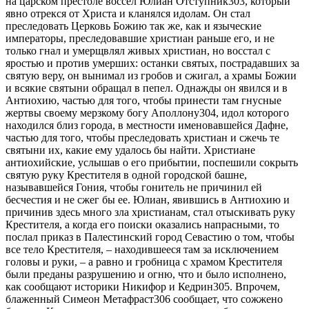
на царском престоле воссел Юлиан Отступник303, который
явно отрекся от Христа и кланялся идолам. Он стал
преследовать Церковь Божию так же, как и языческие
императоры, преследовавшие христиан раньше его, и не
только гнал и умерщвлял живых христиан, но восстал с
яростью и против умерших: останки святых, пострадавших за
святую веру, он вынимал из гробов и сжигал, а храмы Божии
и всякие святыни обращал в пепел. Однажды он явился и в
Антиохию, частью для того, чтобы принести там гнусные
жертвы своему мерзкому богу Аполлону304, идол которого
находился близ города, в местности именовавшейся Дафне,
частью для того, чтобы преследовать христиан и сжечь те
святыни их, какие ему удалось бы найти. Христиане
антиохийские, услышав о его прибытии, поспешили сокрыть
святую руку Крестителя в одной городской башне,
называвшейся Гония, чтобы гонитель не причинил ей
бесчестия и не сжег бы ее. Юлиан, явившись в Антиохию и
причинив здесь много зла христианам, стал отыскивать руку
Крестителя, а когда его поиски оказались напрасными, то
послал приказ в Палестинский город Севастию о том, чтобы
все тело Крестителя, – находившееся там за исключением
головы и руки, – а равно и гробница с храмом Крестителя
были преданы разрушению и огню, что и было исполнено,
как сообщают историки Никифор и Кедрин305. Впрочем,
блаженный Симеон Метафраст306 сообщает, что сожжено