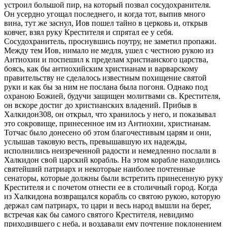
устроил большой пир, на который позвал сосудохранителя.
Он усердно угощал последнего, и когда тот, выпив много
вина, тут же заснул, Иов пошел тайно в церковь и, открыв
ковчег, взял руку Крестителя и спрятал ее у себя.
Сосудохранитель, проснувшись поутру, не заметил пропажи.
Между тем Иов, нимало не медля, ушел с честною рукою из
Антиохии и поспешил к пределам христианского царства,
боясь, как бы антиохийским христианам и варварскому
правительству не сделалось известным похищение святой
руки и как бы за ним не послана была погоня. Однако под
охраною Божией, будучи защищен молитвами св. Крестителя,
он вскоре достиг до христианских владений. Прибыв в
Халкидон308, он открыл, что хранилось у него, и показывал
это сокровище, принесенное им из Антиохии, христианам.
Тотчас было донесено об этом благочестивым царям и они,
услышав таковую весть, превышавшую их надежды,
исполнились неизреченной радости и немедленно послали в
Халкидон свой царский корабль. На этом корабле находились
святейший патриарх и некоторые наиболее почтенные
сенаторы, которые должны были встретить принесенную руку
Крестителя и с почетом отнести ее в столичный город. Когда
из Халкидона возвращался корабль со святою рукою, которую
держал сам патриарх, то цари и весь народ вышли на берег,
встречая как бы самого святого Крестителя, невидимо
приходившего с неба, и воздавали ему почтение поклонением