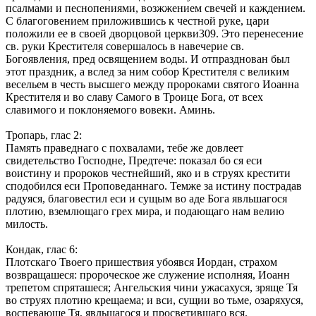
псалмами и песнопениями, возжжением свечей и каждением.
С благоговением приложившись к честной руке, цари
положили ее в своей дворцовой церкви309. Это перенесение
св. руки Крестителя совершалось в навечерие св.
Богоявления, пред освящением воды. И отпразднован был
этот праздник, а вслед за ним собор Крестителя с великим
весельем в честь высшего между пророками святого Иоанна
Крестителя и во славу Самого в Троице Бога, от всех
славимого и поклоняемого вовеки. Аминь.
Тропарь, глас 2:
Память праведнаго с похвалами, тебе же довлеет
свидетельство Господне, Предтече: показал бо ся еси
воистину и пророков честнейший, яко и в струях крестити
сподобился еси Проповеданнаго. Темже за истину пострадав
радуяся, благовестил еси и сущым во аде Бога явльшагося
плотию, вземлющаго грех мира, и подающаго нам велию
милость.
Кондак, глас 6:
Плотскаго Твоего пришествия убоявся Иордан, страхом
возвращашеся: пророческое же служение исполняя, Иоанн
трепетом спряташеся; Ангельския чини ужасахуся, зряще Тя
во струях плотию крещаема; и вси, сущии во тьме, озаряхуся,
воспевающе Тя, явльшагося и просветившаго вся.