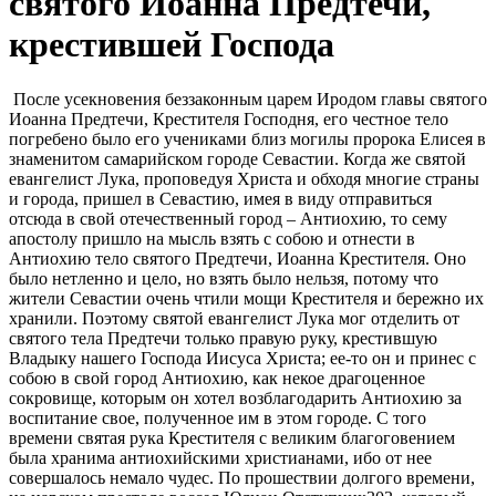
святого Иоанна Предтечи,
крестившей Господа
После усекновения беззаконным царем Иродом главы святого
Иоанна Предтечи, Крестителя Господня, его честное тело
погребено было его учениками близ могилы пророка Елисея в
знаменитом самарийском городе Севастии. Когда же святой
евангелист Лука, проповедуя Христа и обходя многие страны
и города, пришел в Севастию, имея в виду отправиться
отсюда в свой отечественный город – Антиохию, то сему
апостолу пришло на мысль взять с собою и отнести в
Антиохию тело святого Предтечи, Иоанна Крестителя. Оно
было нетленно и цело, но взять было нельзя, потому что
жители Севастии очень чтили мощи Крестителя и бережно их
хранили. Поэтому святой евангелист Лука мог отделить от
святого тела Предтечи только правую руку, крестившую
Владыку нашего Господа Иисуса Христа; ее-то он и принес с
собою в свой город Антиохию, как некое драгоценное
сокровище, которым он хотел возблагодарить Антиохию за
воспитание свое, полученное им в этом городе. С того
времени святая рука Крестителя с великим благоговением
была хранима антиохийскими христианами, ибо от нее
совершалось немало чудес. По прошествии долгого времени,