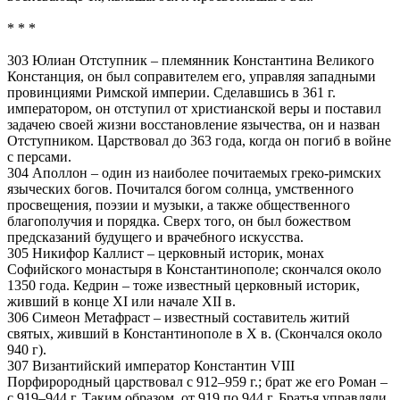
* * *
303 Юлиан Отступник – племянник Константина Великого
Констанция, он был соправителем его, управляя западными
провинциями Римской империи. Сделавшись в 361 г.
императором, он отступил от христианской веры и поставил
задачею своей жизни восстановление язычества, он и назван
Отступником. Царствовал до 363 года, когда он погиб в войне
с персами.
304 Аполлон – один из наиболее почитаемых греко-римских
языческих богов. Почитался богом солнца, умственного
просвещения, поэзии и музыки, а также общественного
благополучия и порядка. Сверх того, он был божеством
предсказаний будущего и врачебного искусства.
305 Никифор Каллист – церковный историк, монах
Софийского монастыря в Константинополе; скончался около
1350 года. Кедрин – тоже известный церковный историк,
живший в конце XI или начале XII в.
306 Симеон Метафраст – известный составитель житий
святых, живший в Константинополе в X в. (Скончался около
940 г).
307 Византийский император Константин VIII
Порфирородный царствовал с 912–959 г.; брат же его Роман –
с 919–944 г. Таким образом, от 919 по 944 г. Братья управляли