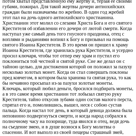
потом хватал представленную ему жертву и, терзая ее своими
губами, пожирал. Для такой жертвы дочери антиохийских
граждан были назначаемы по жребию. В один год жребий
этот пал на дочь одного антиохийского христианина.
Христианин этот молил со слезами Христа Бога и его святого
Крестителя об избавлении его дочери от лютой смерти. Когда
наступал уже самый день того гнусного праздника, отец с
воплями и рыданиями вопиял к Богу и призывал на помощь
святого Иоанна Крестителя. В это время он пришел к храму
Иоанна Крестителя, где хранилась рука Крестителя, и усердно
просил ключаря, чтобы тот отпер ему храм и пустил его
поклониться той честной и святой руке. Сие же делал он с
тайною целью, для достижения которой он положил за пазуху
несколько золотых монет. Когда он стал совершать поклоны
пред ковчегом, в котором была хранима та святая рука, то как
бы нечаянно просыпал из-за пазухи золотые монеты.
Ключарь, который любил деньги, бросился подбирать монеты,
а в это самое время христианин тот лобызал святую руку
Крестителя, тайно откусив зубами один состав малого перста,
спрятал его и, помолившись, вышел, неся с собою сустав
пальца. Когда настал тот день, в который девица должна была
неповинно подвергнуться смерти, и когда народ собрался к
полночному часу на позорище, туда явился и отец, ведя дочь
на съедение змею, и в душе вознося к Богу молитвы о
спасении. И вот выполз из своей пещеры страшный змей,