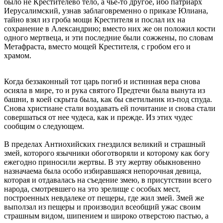
было не Крестителево тело, а чье-то другое, ибо патриарх
Иерусалимский, узнав заблаговременно о приказе Юлиана,
тайно взял из гроба мощи Крестителя и послал их на
сохранение в Александрию; вместо них же он положил кости
одного мертвеца, и эти последние были сожжены, по словам
Метафраста, вместо мощей Крестителя, с гробом его и
храмом.
Когда беззаконный тот царь погиб и истинная вера снова
осияла в мире, то и рука святого Предтечи была вынута из
башни, в коей скрыта была, как бы светильник из-под спуда.
Снова христиане стали воздавать ей почитание и снова стали
совершаться от нее чудеса, как и прежде. Из этих чудес
сообщим о следующем.
В пределах Антиохийских гнездился великий и страшный
змей, которого язычники обоготворяли и которому как богу
ежегодно приносили жертвы. В эту жертву обыкновенно
назначаема была особо избиравшаяся непорочная девица,
которая и отдавалась на съедение змею, в присутствии всего
народа, смотревшего на это зрелище с особых мест,
построенных невдалеке от пещеры, где жил змей. Змей же
выползал из пещеры и производил всеобщий ужас своим
страшным видом, шипением и широко отверстою пастью, а