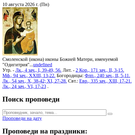
10 августа 2026 г. (Пн)
Смоленской (икона) иконы Божией Матери, именуемой
"Одигитрия"...
undefined
Утр. -
Лк., 4 зач., I, 39-49, 56.
Лит. -
2 Кор., 171 зач., II, 3-15.
Мф., 94 зач., XXIII, 13-22.
Богородицы:
Флп., 240 зач., II, 5-11.
Лк., 54 зач., X, 38-42; XI, 27-28.
Свт.:
Евр., 335 зач., XIII, 17-21.
Лк., 24 зач., VI, 17-23
.
Поиск проповеди
Проповеди на дату
Проповеди на праздники: