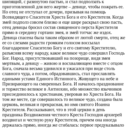
шипящий, с разинутою пастью, и стал подползать к
приготовленной для него жертве – девице, чтобы пожрать ее.
Но отец не отступал от дочери, призывая на помощь
Всевидящего Спасителя Христа Бога и его Крестителя. Когда
змей подполз совсем близко и еще шире раскрыл свою пасть,
отец девицы бросил состав священного перста Крестителя
прямо в середину гортани змея, и змей тотчас же издох.
Девица спасена была таким образом от лютой смерти, отец же
ее со слезами радости громким голосом воссылал
благодарение Спасителю Богу и его святому Крестителю,
разъясняя всему народу, какое великое чудо совершил Господь
Бог. Народ, присутствовавший на позорище, видя змея
мертвым, а девицу – живою и восхваляющею вместе с отцом
Бога, сначала весьма удивился и ужасался при виде столь
славного чуда, а потом, обрадовавшись, стал прославлять
едиными устами Единого Истинного, Живущего на небе и
Призирающего на смиренных Бога. И началось празднование
и торжество великое в Антиохии, ибо множество язычников
присоединилось к христианам, уверовав во Христа Бога. На
том же месте, где совершилось то великое чудо, создана была
церковь, великая и прекрасная, во имя святого Иоанна
Крестителя. Рассказывают, что в этой церкви в день
праздника Воздвижения честного Креста Господня архиерей
воздвигал и честную руку Крестителя, причем она иногда
держалась прямо, иногда же сгибалась: первое предуказывало