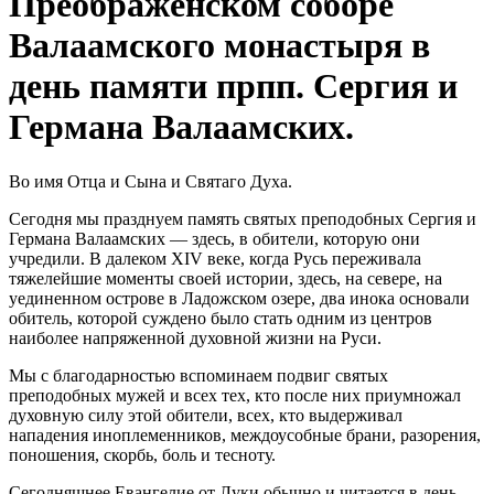
Преображенском соборе
Валаамского монастыря в
день памяти прпп. Сергия и
Германа Валаамских.
Во имя Отца и Сына и Святаго Духа.
Сегодня мы празднуем память святых преподобных Сергия и
Германа Валаамских — здесь, в обители, которую они
учредили. В далеком XIV веке, когда Русь переживала
тяжелейшие моменты своей истории, здесь, на севере, на
уединенном острове в Ладожском озере, два инока основали
обитель, которой суждено было стать одним из центров
наиболее напряженной духовной жизни на Руси.
Мы с благодарностью вспоминаем подвиг святых
преподобных мужей и всех тех, кто после них приумножал
духовную силу этой обители, всех, кто выдерживал
нападения иноплеменников, междоусобные брани, разорения,
поношения, скорбь, боль и тесноту.
Сегодняшнее Евангелие от Луки обычно и читается в день