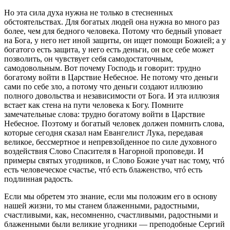
Но эта сила духа нужна не только в стесненных
обстоятельствах. Для богатых людей она нужна во много раз
более, чем для бедного человека. Потому что бедный уповает
на Бога, у него нет иной защиты, он ищет помощи Божией; а у
богатого есть защита, у него есть деньги, он все себе может
позволить, он чувствует себя самодостаточным,
самодовольным. Вот почему Господь и говорит: трудно
богатому войти в Царствие Небесное
.
Не потому что деньги
сами по себе зло, а потому что деньги создают иллюзию
полного довольства и независимости от Бога. И эта иллюзия
встает как стена на пути человека к Богу. Помните
замечательные слова: трудно богатому войти в Царствие
Небесное
.
Поэтому и богатый человек должен помнить слова,
которые сегодня сказал нам Евангелист Лука, передавая
великое, бессмертное и непревзойденное по силе духовного
воздействия Слово Спасителя в Нагорной проповеди. И
примеры святых угодников, и Слово Божие учат нас тому, чтó
есть человеческое счастье, чтó есть блаженство, чтó есть
подлинная радость.
Если мы обретем это знание, если мы положим его в основу
нашей жизни, то мы станем блаженными, радостными,
счастливыми, как, несомненно, счастливыми, радостными и
блаженными были великие угодники — преподобные Сергий