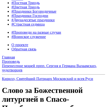
#Постная Триодь
#Цветная Триодь
#Праздники Богородичные
#Праздники Господни
#Двунадесятые праздники
#Страстная седмица
#Проповеди на разные случаи
#Воинское служение
О проекте
Обратная связь
Главная
Проповедь
Перенесение мощей прпп. Сергия и Германа Валаамских,
чудотворцев
Кирилл, Святейший Патриарх Московский и всея Руси
Слово за Божественной
литургией в Спасо-