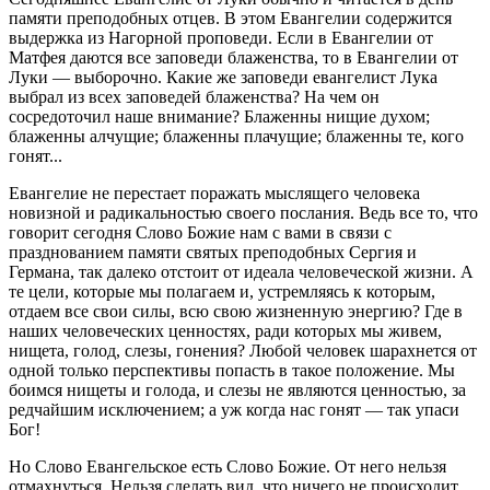
памяти преподобных отцев. В этом Евангелии содержится
выдержка из Нагорной проповеди. Если в Евангелии от
Матфея даются все заповеди блаженства, то в Евангелии от
Луки ― выборочно. Какие же заповеди евангелист Лука
выбрал из всех заповедей блаженства? На чем он
сосредоточил наше внимание? Блаженны нищие духом;
блаженны алчущие; блаженны плачущие; блаженны те, кого
гонят...
Евангелие не перестает поражать мыслящего человека
новизной и радикальностью своего послания. Ведь все то, что
говорит сегодня Слово Божие нам с вами в связи с
празднованием памяти святых преподобных Сергия и
Германа, так далеко отстоит от идеала человеческой жизни. А
те цели, которые мы полагаем и, устремляясь к которым,
отдаем все свои силы, всю свою жизненную энергию? Где в
наших человеческих ценностях, ради которых мы живем,
нищета, голод, слезы, гонения? Любой человек шарахнется от
одной только перспективы попасть в такое положение. Мы
боимся нищеты и голода, и слезы не являются ценностью, за
редчайшим исключением; а уж когда нас гонят — так упаси
Бог!
Но Слово Евангельское есть Слово Божие. От него нельзя
отмахнуться. Нельзя сделать вид, что ничего не происходит.