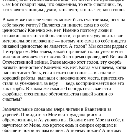
Сам Бог говорит нам, что блаженны, то есть счастливы, те,
кто является нищим духом, кто алчет, кто плачет, кого гонят.
В каком же смысле человек может быть счастливым, неся на
себе такую тяготу? Является ли нищета сама по себе
ценностью? Конечно же, нет. Именно поэтому люди и
отталкиваются от этой опасности, стремятся улучшить свое
материальное положение — потому что сама по себе нищета
никакой ценностью не является. А голод? Мы совсем рядом с
Петербургом. Мы знаем, какой страшный голод унес почти
миллион человеческих жизней во время прошедшей Великой
Отечественной войны. Разве можно этот голод, эту скорбь
назвать ценностью? Конечно же, нет. Когда мы плачем, когда
нас постигает боль, если кто-то нас гонит — выгнали с
хорошей работы, выгнали с насиженного места, притеснять
стали за убеждения, за веру, — ведь воспринимается все это
как скорбь. В каком же смысле Господь связывает эти
скорбные, стесненные обстоятельства нашей жизни со
счастьем?
Замечательные слова мы вчера читали в Евангелии за
утреней. Приидите ко Мне вси труждающиися и
обремененнии, и Аз упокою вы. Возмите иго Мое на себе, и
научитеся от Мене, яко кроток есмь и смирен сердцем; и
обрящете покой душам вашим
.
А почему покой? А потому