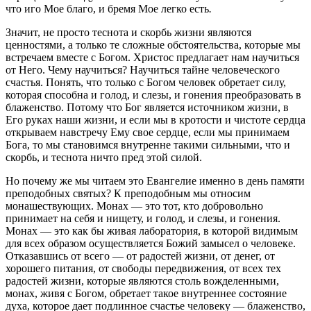
что иго Мое благо, и бремя Мое легко есть
.
Значит, не просто теснота и скорбь жизни являются
ценностями, а только те сложные обстоятельства, которые мы
встречаем вместе с Богом. Христос предлагает нам научиться
от Него. Чему научиться? Научиться тайне человеческого
счастья. Понять, что только с Богом человек обретает силу,
которая способна и голод, и слезы, и гонения преобразовать в
блаженство. Потому что Бог является источником жизни, в
Его руках наши жизни, и если мы в кротости и чистоте сердца
открываем навстречу Ему свое сердце, если мы принимаем
Бога, то мы становимся внутренне такими сильными, что и
скорбь, и теснота ничто пред этой силой.
Но почему же мы читаем это Евангелие именно в день памяти
преподобных святых? К преподобным мы относим
монашествующих. Монах ― это тот, кто добровольно
принимает на себя и нищету, и голод, и слезы, и гонения.
Монах — это как бы живая лаборатория, в которой видимым
для всех образом осуществляется Божий замысел о человеке.
Отказавшись от всего ― от радостей жизни, от денег, от
хорошего питания, от свободы передвижения, от всех тех
радостей жизни, которые являются столь вожделенными,
монах, живя с Богом, обретает такое внутреннее состояние
духа, которое дает подлинное счастье человеку ― блаженство,