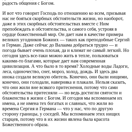
радость общения с Богом.
И вот что говорит Господь по отношению ко всем, призывая
нас не бояться скорбных обстоятельств жизни, но наоборот,
даже в этих скорбных обстоятельствах вместе с Ним
препобеждать и обстоятельства, и самого себя, устрояя в
сердце божественный мир. Он дает нам в качестве примера
великих угодников Божиих — таких как преподобные Сергий
и Герман. Даже сейчас до Валаама добраться трудно — и
погода бывает очень плохая, да и климат не самый легкий. Но
сегодня здесь все-таки можно жить в тепле, пользоваться
какими-то благами, которые дает нам современная
цивилизация. А что было в то время? Холодные воды Ладоги,
леса, одиночество, снег, мороз, холод, дождь. И здесь два
инока создали великую обитель. Конечно, они были нищими,
конечно, они голодали, наверняка и плакали. Нельзя сказать,
что они жили вне всякого притеснения, потому что сами
обстоятельства притесняли — но ведь достигли святости и
блаженства в жизни с Богом. И сегодня мы вспоминаем их
имена, а не имена тех богатых и славных, что жили во
времена Сергия и Германа — что у нас, что по другую
сторону границы, у соседей. Мы вспоминаем этих нищих
старцев, потому что в их жизни явлена была красота
Божественного образа.