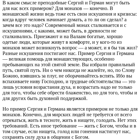
В каком смысле преподобные Сергий и Герман могут быть
для нас всех примером? Для монахов — конечно. В
монашеской жизни ведь тоже есть свои искушения и кризисы:
когда вдруг человек начинает думать, а то ли он сделал? а
зачем все это надо? Современный монах сталкивается и с
искушениями, с какими, может быть, в древности не
сталкивались. Приезжают и на Валаам богатые, хорошо
одетые люди, которые живут в комфорте, и у кого-то из
монахов может возникнуть вопрос — а может, и я бы так жил?
Разные искушения постигают нас. Пример Сергия и Германа
— великая помощь для монашествующих, особенно
пребывающих на этой святой земле. Вы избрали правильный
путь, святой путь. Ни о чем никогда не жалейте, но, по Слову
Божию, взявшись за плуг, не оборачивайтесь вспять
.
Ибо вы
вспахиваете ниву Господню, и трудные обстоятельства — это
лишь условия возрастания духа, и возрастать надо не только
для того, чтобы себе обрести блаженство, но для того, чтобы и
для других быть духовной поддержкой.
Но пример Сергия и Германа является примером не только для
монахов. Конечно, для мирских людей не требуется от всего
отрекаться, жить в тесноте, жить в нищете, голодать. Нет этих
требований. Есть иное требование — жить с Богом, чтобы и в
том случае, если нищета, голод или гонения настигнут нас,
сохранять силу духа в общении с Богом.