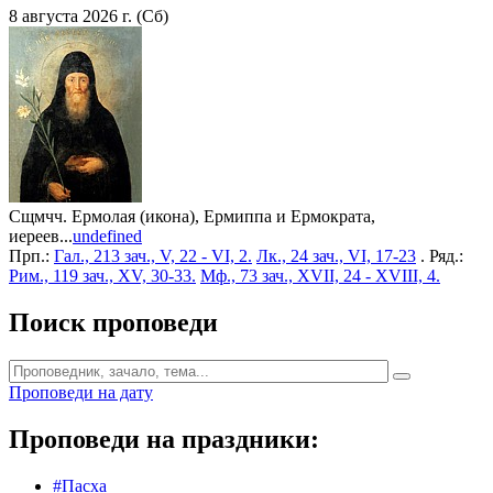
8 августа 2026 г. (Сб)
Сщмчч. Ермолая (икона), Ермиппа и Ермократа,
иереев...
undefined
Прп.:
Гал., 213 зач., V, 22 - VI, 2.
Лк., 24 зач., VI, 17-23
. Ряд.:
Рим., 119 зач., XV, 30-33.
Мф., 73 зач., XVII, 24 - XVIII, 4.
Поиск проповеди
Проповеди на дату
Проповеди на праздники:
#Пасха