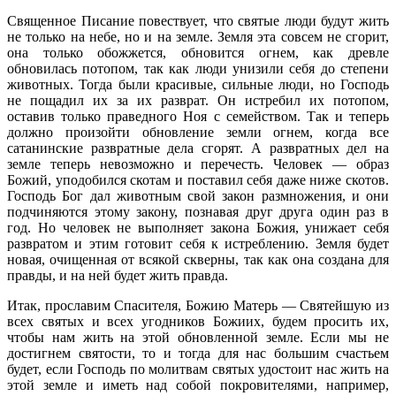
Священное Писание повествует, что святые люди будут жить
не только на небе, но и на земле. Земля эта совсем не сгорит,
она только обожжется, обновится огнем, как древле
обновилась потопом, так как люди унизили себя до степени
животных. Тогда были красивые, сильные люди, но Господь
не пощадил их за их разврат. Он истребил их потопом,
оставив только праведного Ноя с семейством. Так и теперь
должно произойти обновление земли огнем, когда все
сатанинские развратные дела сгорят. А развратных дел на
земле теперь невозможно и перечесть. Человек — образ
Божий, уподобился скотам и поставил себя даже ниже скотов.
Господь Бог дал животным свой закон размножения, и они
подчиняются этому закону, познавая друг друга один раз в
год. Но человек не выполняет закона Божия, унижает себя
развратом и этим готовит себя к истреблению. Земля будет
новая, очищенная от всякой скверны, так как она создана для
правды, и на ней будет жить правда.
Итак, прославим Спасителя, Божию Матерь — Святейшую из
всех святых и всех угодников Божиих, будем просить их,
чтобы нам жить на этой обновленной земле. Если мы не
достигнем святости, то и тогда для нас большим счастьем
будет, если Господь по молитвам святых удостоит нас жить на
этой земле и иметь над собой покровителями, например,