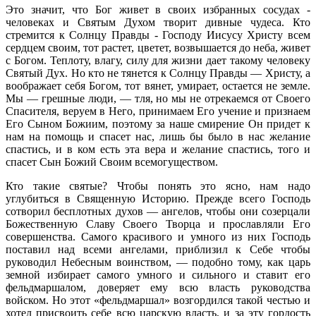
Это значит, что Бог живет в своих избранных сосудах -
человеках и Святым Духом творит дивные чудеса. Кто
стремится к Солнцу Правды - Господу Иисусу Христу всем
сердцем своим, тот растет, цветет, возвышается до неба, живет
с Богом. Теплоту, влагу, силу для жизни дает такому человеку
Святый Дух. Ho кто не тянется к Солнцу Правды — Христу, а
воображает себя Богом, тот вянет, умирает, остается не земле.
Мы — грешные люди, — тля, но мы не отрекаемся от Своего
Спасителя, веруем в Него, принимаем Его учение и признаем
Его Сыном Божиим, поэтому за наше смирение Он придет к
нам на помощь и спасет нас, лишь бы было в нас желание
спастись, и в ком есть эта вера и желание спастись, того и
спасет Сын Божий Своим всемогуществом.
Кто такие святые? Чтобы понять это ясно, нам надо
углубиться в Священную Историю. Прежде всего Господь
сотворил бесплотных духов — ангелов, чтобы они созерцали
Божественную Славу Своего Творца и прославляли Его
совершенства. Самого красивого и умного из них Господь
поставил над всеми ангелами, приблизил к Себе чтобы
руководил Небесным воинством, — подобно тому, как царь
земной избирает самого умного и сильного и ставит его
фельдмаршалом, доверяет ему всю власть руководства
войском. Но этот «фельдмаршал» возгордился такой честью и
хотел присвоить себе всю царскую власть, и за эту гордость