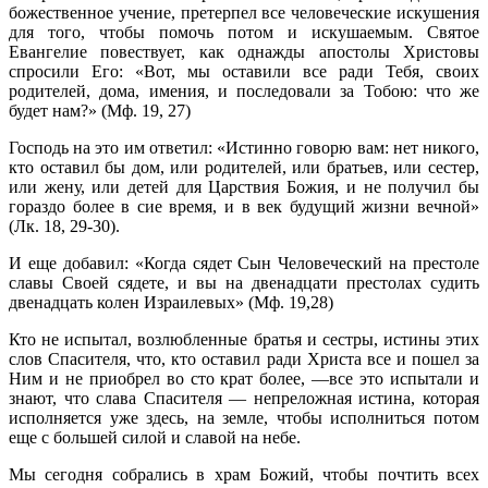
божественное учение, претерпел все человеческие искушения
для того, чтобы помочь потом и искушаемым. Святое
Евангелие повествует, как однажды апостолы Христовы
спросили Его: «Вот, мы оставили все ради Тебя, своих
родителей, дома, имения, и последовали за Тобою: что же
будет нам?» (Мф. 19, 27)
Господь на это им ответил: «Истинно говорю вам: нет никого,
кто оставил бы дом, или родителей, или братьев, или сестер,
или жену, или детей для Царствия Божия, и не получил бы
гораздо более в сие время, и в век будущий жизни вечной»
(Лк. 18, 29-30).
И еще добавил: «Когда сядет Сын Человеческий на престоле
славы Своей сядете, и вы на двенадцати престолах судить
двенадцать колен Израилевых» (Мф. 19,28)
Кто не испытал, возлюбленные братья и сестры, истины этих
слов Спасителя, что, кто оставил ради Христа все и пошел за
Ним и не приобрел во сто крат более, —все это испытали и
знают, что слава Спасителя — непреложная истина, которая
исполняется уже здесь, на земле, чтобы исполниться потом
еще с большей силой и славой на небе.
Мы сегодня собрались в храм Божий, чтобы почтить всех