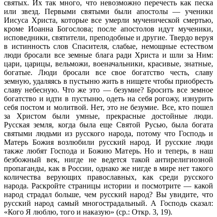
святых. Их так много, что невозможно перечесть как песка
или звезд. Первыми святыми были апостолы — ученики
Иисуса Христа, которые все умерли мученической смертью,
кроме Иоанна Богослова; после апостолов идут мученики,
исповедники, святители, преподобные и другие. Твердо веруя
в истинность слов Спасителя, слабые, немощные естеством
люди бросали все земные блага ради Христа и шли за Ним:
цари, царицы, вельможи, военачальники, красивые, знатные,
богатые. Люди бросали все свое богатство честь, славу
земную, удаляясь в пустыню жить в нищете чтобы приобресть
славу небесную. Что же это — безумие? Бросить все земное
богатство и идти в пустыню, одеть на себя рогожу, изнурить
себя постом и молитвой. Нет, это не безумие. Все, кто пошел
за Христом были умные, прекрасные достойные люди.
Русская земля, когда была еще Святой Русью, была богата
святыми людьми из русского народа, потому что Господь и
Матерь Божия возлюбили русский народ. И русские люди
также любят Господа и Божию Матерь. Но и теперь, в наш
безбожный век, нигде не ведется такой антирелигиозной
пропаганды, как в России, однако же нигде в мире нет такого
количества верующих православных, как среди русского
народа. Раскройте страницы истории и посмотрите — какой
народ страдал больше, чем русский народ? Вы увидите, что
русский народ самый многострадальный. А Господь сказал:
«Кого Я люблю, того и наказую» (ср.: Откр. 3, 19).