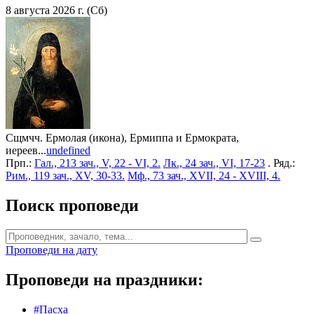
8 августа 2026 г. (Сб)
Сщмчч. Ермолая (икона), Ермиппа и Ермократа,
иереев...
undefined
Прп.:
Гал., 213 зач., V, 22 - VI, 2.
Лк., 24 зач., VI, 17-23
. Ряд.:
Рим., 119 зач., XV, 30-33.
Мф., 73 зач., XVII, 24 - XVIII, 4.
Поиск проповеди
Проповеди на дату
Проповеди на праздники:
#Пасха