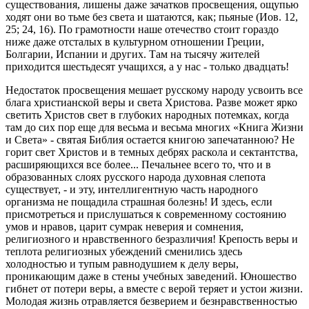
существования, лишены даже зачатков просвещения, ощупью
ходят они во тьме без света и шатаются, как; пьяные (Иов. 12,
25; 24, 16). По грамотности наше отечество стоит гораздо
ниже даже отсталых в культурном отношении Греции,
Болгарии, Испании и других. Там на тысячу жителей
приходится шестьдесят учащихся, а у нас - только двадцать!
Недостаток просвещения мешает русскому народу усвоить все
блага христианской веры и света Христова. Разве может ярко
светить Христов свет в глубоких народных потемках, когда
там до сих пор еще для весьма и весьма многих «Книга Жизни
и Света» - святая Библия остается книгою запечатанною? Не
горит свет Христов и в темных дебрях раскола и сектантства,
расширяющихся все более... Печальнее всего то, что и в
образованных слоях русского народа духовная слепота
существует, - и эту, интеллигентную часть народного
организма не пощадила страшная болезнь! И здесь, если
присмотреться и прислушаться к современному состоянию
умов и нравов, царит сумрак неверия и сомнения,
религиозного и нравственного безразличия! Крепость веры и
теплота религиозных убеждений сменились здесь
холодностью и тупым равнодушием к делу веры,
проникающим даже в стены учебных заведений. Юношество
гибнет от потери веры, а вместе с верой теряет и устои жизни.
Молодая жизнь отравляется безверием и безнравственностью