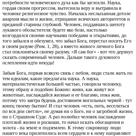
потребности человеческого духа как бы заглохли. Наука,
гордая своим прогрессом, вытеснила веру и вытравила в
человеке религиозное чувство. Началась неслыханная дотоле
анархия мысли и жизни, отрицание всяческих авторитетов и
преданий старины глубокой. Человек, поддавшись шепоту
лукавого обольстителя: будете яко бози, настолько
возгордился своими научными победами и открытиями, до
того забылся и обезумел, что забыл Бога, перестал носить Его
в своем разуме (Рим. 1, 28), а вместо живого личного Бога
стал поклоняться своему разуму. «Я сам бог» - вот что дерзнул
сказать современный человек. Дальше такого духовного
ослепления идти некуда!
Забыв Бога, порвав всякую связь с небом, люди стали жить по
тем идеалам, какие предлагала наука. А наука,
материалистическая большей частью, говорила человеку,
этому образу и подобию Божию: живи, как живут все
животные, наслаждайся жизнью и ее благами, пока жив,
потому что завтра будешь достоянием могильных червей - тут
конец твоему бытию! И стал человек «есть, пить, веселиться
по вся дни светло», не думая ни о Боге, ни о загробной жизни,
ни о Страшном Суде. А раз полюбил человек наслаждение
плотской жизни и роскоши, то начал искать обогащения и
золота - на земле и подземлею. К этому сокровищу люди
нашего века прилепились всем сердцем и к нему направляют