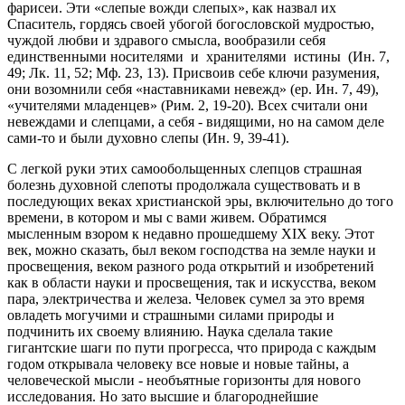
фарисеи. Эти «слепые вожди слепых», как назвал их
Спаситель, гордясь своей убогой богословской мудростью,
чуждой любви и здравого смысла, вообразили себя
единственными носителями и хранителями истины (Ин. 7,
49; Лк. 11, 52; Мф. 23, 13). Присвоив себе ключи разумения,
они возомнили себя «наставниками невежд» (ер. Ин. 7, 49),
«учителями младенцев» (Рим. 2, 19-20). Всех считали они
невеждами и слепцами, а себя - видящими, но на самом деле
сами-то и были духовно слепы (Ин. 9, 39-41).
С легкой руки этих самообольщенных слепцов страшная
болезнь духовной слепоты продолжала существовать и в
последующих веках христианской эры, включительно до того
времени, в котором и мы с вами живем. Обратимся
мысленным взором к недавно прошедшему XIX веку. Этот
век, можно сказать, был веком господства на земле науки и
просвещения, веком разного рода открытий и изобретений
как в области науки и просвещения, так и искусства, веком
пара, электричества и железа. Человек сумел за это время
овладеть могучими и страшными силами природы и
подчинить их своему влиянию. Наука сделала такие
гигантские шаги по пути прогресса, что природа с каждым
годом открывала человеку все новые и новые тайны, а
человеческой мысли - необъятные горизонты для нового
исследования. Но зато высшие и благороднейшие