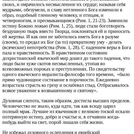
своих, и омрачилосъ несмысленное их сердце; называя себя
мудрыми, обезумели, и славу нетленного Бога изменили в
образ, подобный тленному человеку, и птицам, и
четвероногим, и пресмыкающимся (Рим. 1, 21-23). Заменили
истину Божию ложью (Рим. 1, 25), люди стали боготворить
бездушную тварь вместо Творца, поклоняться ей и приносить
ей жертвы. И как они не заботились иметь Бога в разуме
(своем), то предал их Бог (за то) превратному уму - делать
(всяческие) непотребства (Рим. 1, 28). С падением веры в Бога
пала и нравственность. В нравственном состоянии
дохристианский языческий мир дошел до такого падения, что
люди были хуже скотов несмысленных, утопая во
всевозможных пороках и преступлениях. По свидетельству
одного языческого моралиста-философа того времени, «было
прямо чудовищное состязание в порочности. Ежедневно
возрастала страсть ко греху и ослабевал стыд. Отбрасывалось
всякое уважение к возвышенному и святому».
Духовная слепота, таким образом, достигла высших пределов.
Человечество не знало, куда идти, так как всюду царил
полный мрак. Лучшие из язычников с великою тоской искали
потерянную истину, добро и счастье и, в отчаянии когда-
нибудь выйти на свет, порой лишали себя жизни.
Не избежал духовного ослепления и еврейский