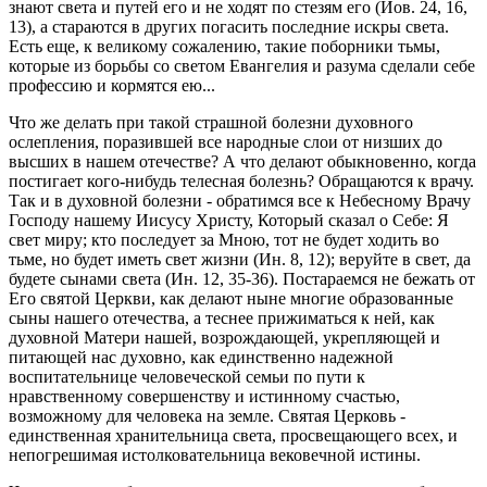
знают света и путей его и нe ходят по стезям его (Иов. 24, 16,
13), а стараются в других погасить последние искры света.
Есть еще, к великому сожалению, такие поборники тьмы,
которые из борьбы со светом Евангелия и разума сделали себе
профессию и кормятся ею...
Что же делать при такой страшной болезни духовного
ослепления, поразившей все народные слои от низших до
высших в нашем отечестве? А что делают обыкновенно, когда
постигает кого-нибудь телесная болезнь? Обращаются к врачу.
Так и в духовной болезни - обратимся все к Небесному Врачу
Господу нашему Иисусу Христу, Который сказал о Себе: Я
свет миру; кто последует за Мною, тот не будет ходить во
тьме, но будет иметь свет жизни (Ин. 8, 12); веруйте в свет, да
будете сынами света (Ин. 12, 35-36). Постараемся не бежать от
Его святой Церкви, как делают ныне многие образованные
сыны нашего отечества, а теснее прижиматься к ней, как
духовной Матери нашей, возрождающей, укрепляющей и
питающей нас духовно, как единственно надежной
воспитательнице человеческой семьи по пути к
нравственному совершенству и истинному счастью,
возможному для человека на земле. Святая Церковь -
единственная хранительница света, просвещающего всех, и
непогрешимая истолковательница вековечной истины.