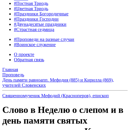
#Постная Триодь
#Цветная Триодь
#Праздники Богородичные
#Праздники Господни
#Двунадесятые праздники
#Страстная седмица
#Проповеди на разные случаи
#Воинское служение
О проекте
Обратная связь
Главная
Проповедь
День памяти равноапп. Мефодия (885) и Кирилла (869),
учителей Словенских
Священномученик Мефодий (Красноперов), епископ
Слово в Неделю о слепом и в
день памяти святых