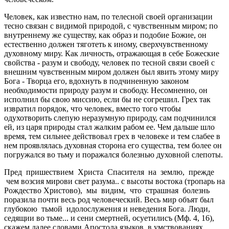
Человек, как известно нам, по телесной своей организации
тесно связан с видимой природой, с чувственным миром; по
внутреннему же существу, как образ и подобие Божие, он
естественно должен тяготеть к иному, сверхчувственному
духовному миру. Как личность, отражающая в себе Божеские
свойства - разум и свободу, человек по тесной связи своей с
внешним чувственным миром должен был явить этому миру
Бога - Творца его, вдохнуть в подчиненную законом
необходимости природу разум и свободу. Несомненно, он
исполнил бы свою миссию, если бы не согрешил. Грех так
извратил порядок, что человек, вместо того чтобы
одухотворить слепую неразумную природу, сам подчинился
ей, из царя природы стал жалким рабом ее. Чем дальше шло
время, тем сильнее действовал грех в человеке и тем слабее в
нем проявлялась духовная сторона его существа, тем более он
погружался во тьму и поражался болезнью духовной слепоты.
Пред пришествием Христа Спасителя на землю, прежде
чем возсия мирови свет разума.. с высоты востока (тропарь на
Рождество Христово), мы видим, что страшная болезнь
поразила почти весь род человеческий. Весь мир объят был
глубокою тьмой идолослужения и неведения Бога. Люди,
седящии во тьме... и сени смертней, осуетилисъ (Мф. 4, 16),
скажем далее словами Апостола языков, в умствованиях