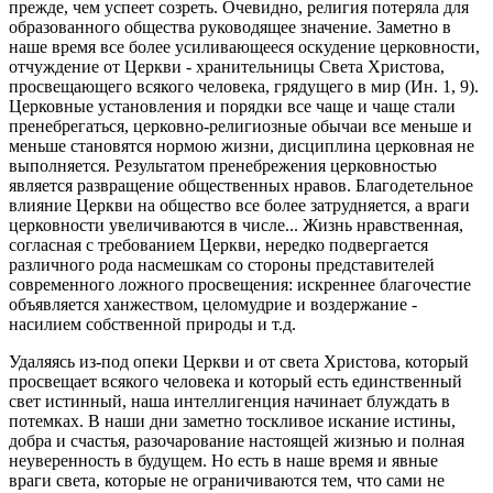
прежде, чем успеет созреть. Очевидно, религия потеряла для
образованного общества руководящее значение. Заметно в
наше время все более усиливающееся оскудение церковности,
отчуждение от Церкви - хранительницы Света Христова,
просвещающего всякого человека, грядущего в мир (Ин. 1, 9).
Церковные установления и порядки все чаще и чаще стали
пренебрегаться, церковно-религиозные обычаи все меньше и
меньше становятся нормою жизни, дисциплина церковная не
выполняется. Результатом пренебрежения церковностью
является развращение общественных нравов. Благодетельное
влияние Церкви на общество все более затрудняется, а враги
церковности увеличиваются в числе... Жизнь нравственная,
согласная с требованием Церкви, нередко подвергается
различного рода насмешкам со стороны представителей
современного ложного просвещения: искреннее благочестие
объявляется ханжеством, целомудрие и воздержание -
насилием собственной природы и т.д.
Удаляясь из-под опеки Церкви и от света Христова, который
просвещает всякого человека и который есть единственный
свет истинный, наша интеллигенция начинает блуждать в
потемках. В наши дни заметно тоскливое искание истины,
добра и счастья, разочарование настоящей жизнью и полная
неуверенность в будущем. Но есть в наше время и явные
враги света, которые не ограничиваются тем, что сами не