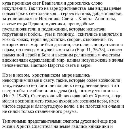
куда проникал свет Евангелия и доносилось слово
искупления. Так что на заре христианства мы видим целые
сонмы ярких светильников - героев истины, добра и любви,
затеплившихся от Источника Света - Христа. Апостолы,
святые отцы Церкви, мученики, преподобные
пустынножители и подвижники, которые испытали
поругания и побои... узы и темницу... скитались в милотях и
козьих кожах, терпя недостатки, скорби, озлобления; те,
которых весь .мир не был достоин, скитались по пустыням и
горам, по пещерам и ущельям земли (Евр. 11, 36-38), - своею
пламенной верой в Бога и высоким религиозным чувством
вдохновляли одряхлевший мир, вливая новую жизнь в жилы
человечества. Настало Царство света и веры.
Но и в новом, христианском мире нашлись
невосприимчивые к свету, такие, которые более возлюбили
тьму, нежели свет; они не пошли к свету, ненавидели этот
свет, чтобы не обличились дела (их), потому что они злы
(Ин. 3, 19-20). Свет духовный, воссиявший от Христа, люди
могли воспринимать только духовным зрением веры, имея
чистое сердце и благоугодную волю, а не плотскими очами и
не силой только отвлеченного разума.
Типичными представителями слепоты духовной еще при
жизни Христа Спасителя на земле явились книжники и