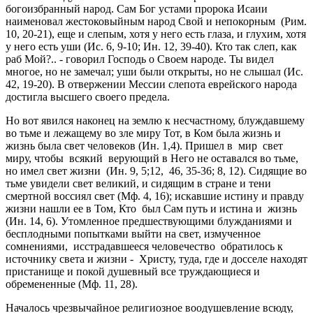
богоизбранный народ. Сам Бог устами пророка Исаии
наименовал жестоковыйным народ Свой и непокорным (Рим.
10, 20-21), еще и слепым, хотя у него есть глаза, и глухим, хотя
у него есть уши (Ис. 6, 9-10; Ин. 12, 39-40). Кто так слеп, как
раб Мой?.. - говорил Господь о Своем народе. Ты видел
многое, но не замечал; уши были открыты, но не слышал (Ис.
42, 19-20). В отвержении Мессии слепота еврейского народа
достигла высшего своего предела.
Но вот явился наконец на землю к несчастному, блуждавшему
во тьме и лежащему во зле миру Тот, в Ком была жизнь и
жизнь была свет человеков (Ин. 1,4). Пришел в мир свет
миру, чтобы всякий верующий в Него не оставался во тьме,
но имел свет жизни (Ин. 9, 5;12, 46, 35-36; 8, 12). Сидящие во
тьме увидели свет великий, и сидящим в стране и тени
смертной воссиял свет (Мф. 4, 16); искавшие истину и правду
жизни нашли ее в Том, Кто был Сам путь и истина и жизнь
(Ин. 14, 6). Утомленное предшествующими блужданиями и
бесплодными попытками выйти на свет, измученное
сомнениями, исстрадавшееся человечество обратилось к
источнику света и жизни - Христу, туда, где и досселе находят
пристанище и покой душевный все труждающиеся и
обремененные (Мф. 11, 28).
Началось чрезвычайное религиозное воодушевление всюду,