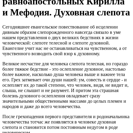
равноапостольных Кирилла
и Мефодия. Духовная слепота
Сегодняшнее евангельское повествование об исцелении
дивным образом слепорожденного навсегда связало в уме
нашем представления о двух великих бедствиях в жизни
человеческой: слепоте телесной и слепоте духовной.
Евангелие учит нас не останавливаться на чувственном, а от
чувственного возводить свой взор к духовному.
Великое несчастие для человека слепота телесная, но гораздо
более тяжкое бедствие - это ослепление духовное, настолько
более важное, насколько душа человека выше и важнее тела
его. Грех затмевает очи души нашей: ум, совесть и сердце - и
ослепляет их до такой степени, что человек, видя, не видит и,
слыша, не слышит и не разумеет. И притом эта страшная
болезнь духовного ослепления овладевает сразу
значительными общественными массами до целых племен и
народов и даже до всего человечества.
После грехопадения первого представителя и родоначальника
человечества тотчас же появляется в человеке духовная
слепота и становится потом постоянным недугом в роде
человеческом.