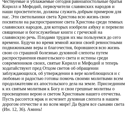
Чествуемые и ублажаемые сегодня равноапостольные братья
Кирилл и Мефодий, первоучители славянских народов и
наши просветители, должны служить добрым примером для
нас. Эти светильники света Христова всю жизнь свою
посвятили на распространение света Христова среди темных
славянских народов, для которых изобрели азбуку и перевели
священные и богослужебные книги с греческой на
славянскую речь. Плодами трудов их мы пользуемся до сего
времени. Будучи во время земной жизни своей ревностными
подвижниками веры и благочестия, боровшиеся всю жизнь
свою со страшной болезнью духовной слепоты путем
распространения евангельского света и истины среди
современников своих, святые Кирилл и Мефодий и теперь
ходатайствуют пред Отцом светов об обращении
заблуждающихся, об утверждении в вере колеблющихся и с
любовью и радостью готовы помочь своими молитвами всем
продолжателям их апостольского дела на земле. Присоединим
к их святым молитвам к Богу и свои грешные молитвы о
просвещении верою и светом Христовым нашего отечества.
Пусть рассеется мрак и исчезнет духовная слепота в нашем
дорогом отечестве и во всем мире! Да будем все сынами света
(Ин. 12, 36). Аминь!