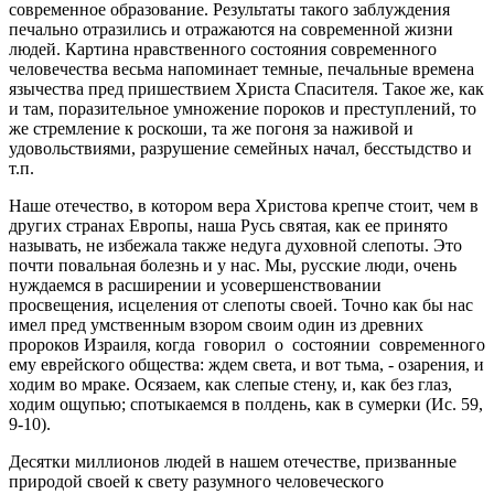
современное образование. Результаты такого заблуждения
печально отразились и отражаются на современной жизни
людей. Картина нравственного состояния современного
человечества весьма напоминает темные, печальные времена
язычества пред пришествием Христа Спасителя. Такое же, как
и там, поразительное умножение пороков и преступлений, то
же стремление к роскоши, та же погоня за наживой и
удовольствиями, разрушение семейных начал, бесстыдство и
т.п.
Наше отечество, в котором вера Христова крепче стоит, чем в
других странах Европы, наша Русь святая, как ее принято
называть, не избежала также недуга духовной слепоты. Это
почти повальная болезнь и у нас. Мы, русские люди, очень
нуждаемся в расширении и усовершенствовании
просвещения, исцеления от слепоты своей. Точно как бы нас
имел пред умственным взором своим один из древних
пророков Израиля, когда говорил о состоянии современного
ему еврейского общества: ждем света, и вот тьма, - озарения, и
ходим во мраке. Осязаем, как слепые стену, и, как без глаз,
ходим ощупью; спотыкаемся в полдень, как в сумерки (Ис. 59,
9-10).
Десятки миллионов людей в нашем отечестве, призванные
природой своей к свету разумного человеческого