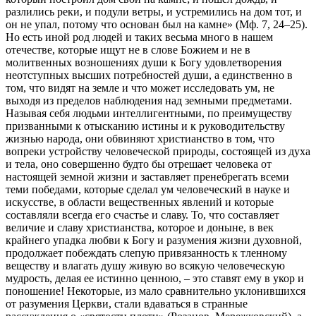
разлились реки, и подули ветры, и устремились на дом тот, и
он не упал, потому что основан был на камне» (Мф. 7, 24–25).
Но есть иной род людей и таких весьма много в нашем
отечестве, которые ищут не в слове Божием и не в
молитвенных возношениях души к Богу удовлетворения
неотступных высших потребностей души, а единственно в
том, что видят на земле и что может исследовать ум, не
выходя из пределов наблюдения над земными предметами.
Называя себя людьми интеллигентными, по преимуществу
призванными к отысканию истины и к руководительству
жизнью народа, они обвиняют христианство в том, что
вопреки устройству человеческой природы, состоящей из духа
и тела, оно совершенно будто бы отрешает человека от
настоящей земной жизни и заставляет пренебрегать всеми
теми победами, которые сделал ум человеческий в науке и
искусстве, в области вещественных явлений и которые
составляли всегда его счастье и славу. То, что составляет
величие и славу христианства, которое и доныне, в век
крайнего упадка любви к Богу и разумения жизни духовной,
продолжает побеждать слепую привязанность к тленному
веществу и влагать душу живую во всякую человеческую
мудрость, делая ее истинно ценною, – это ставят ему в укор и
поношение! Некоторые, из мало сравнительно уклонившихся
от разумения Церкви, стали вдаваться в странные