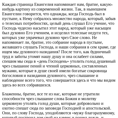
Каждая страница Евангелия напоминает нам, братие, какую-
нибудь картину из современной жизни. Так, в нынешнем
Евангелии говорится, что однажды, когда Господь был в
пустыне, к Нему собралось множество народа, который, забыв
о телесных потребностях, целый день слушал Его учение, что
Господь чудесно насытил этот народ, который уже насыщен
был духовно Его учением, и исцелил телесные недуги тех,
которых уже уврачевал духовно чрез Свое слово. Не
напоминает ли, братие, это собрание народа в пустыне,
желавшего слушать Господа, и наши собрания в сем храме, где
ищем мы духовного назидания? После того, как будничный
труд и заботы утомят нашу душу и она ослабеет силами,
спешим мы сюда в «день Господень» утолить голод душевный
чрез слышание пений и чтений церковных, составленных
мужами, которые в душе своей имели богатые сокровища
богословия и назидания духовного, чрез слышание и
наблюдение всего того, что совершается здесь и что мы видим
здесь во всех собравшихся.
Блаженны, братие, все те из нас, которые не утратили
способности чрез слышание слова Божия и молитву
церковную утолять голод души, которые добровольно и
охотно спешат сюда по заповеди Господней и апостольской.
Они, по слову Господа, уподобляются «мужу благоразумному,
который построил дом свой на камне; и пошел дождь, и