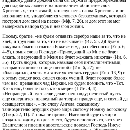
видимому, давно должна была бы служить предостережением
для подобных людей и напоминанием об истине слов
Христовых, что «всякий, кто слушает... слова Христовы и не
исполняет их, уподобляется человеку безрассудному, который
построил дом свой на песке» (Мф. 7, 26), и дом этот не мог
выдержать напора бурь и невзгод жизни.
Посему, братие, «не будем отдавать серебро наше за то, что не
хлеб, и труд наш за то, что не насыщает» (Ис. 55, 2)! Будем
«вкушать благого глагола Божия» и «дара небесного» (Евр. 6,
4–5), помня слова Господа: «Приходящий ко Мне не будет
алкать, и верующий в Меня не будет жаждать никогда» (Ин. 6,
35). Пусть людей, которые, называя себя интеллигентными,
«стараются лишь о пище тленной» (Ин. 6, 27), не
«благодатью, а яствами хотят укреплять сердца» (Евр. 13, 9) и
к этому сводят весь смысл своих учений, будет гораздо более,
чем нас, преданных чад Церкви, но будем помнить, что «Тот,
Кто в нас, больше того, кто в мире» (1 Ин. 4, 4).
«Неправедный пусть еще делает неправду; нечистый пусть
еще сквернится; праведный да творит правду еще, и святый да
освящается еще», – по слову Ангела, сказанному
тайнозрителю будущих судеб мира святому Иоанну Богослову
(Откр. 22, 11). И пока не пришел Имеющий судить мир и
воздать каждому по делам его, будем исполнять то, что чрез
Евангелие и писания апостольские повелел Господь Иисус