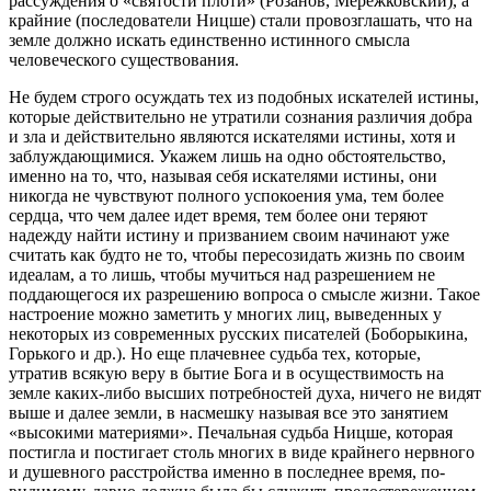
рассуждения о «святости плоти» (Розанов, Мережковский), а
крайние (последователи Ницше) стали провозглашать, что на
земле должно искать единственно истинного смысла
человеческого существования.
Не будем строго осуждать тех из подобных искателей истины,
которые действительно не утратили сознания различия добра
и зла и действительно являются искателями истины, хотя и
заблуждающимися. Укажем лишь на одно обстоятельство,
именно на то, что, называя себя искателями истины, они
никогда не чувствуют полного успокоения ума, тем более
сердца, что чем далее идет время, тем более они теряют
надежду найти истину и призванием своим начинают уже
считать как будто не то, чтобы пересозидать жизнь по своим
идеалам, а то лишь, чтобы мучиться над разрешением не
поддающегося их разрешению вопроса о смысле жизни. Такое
настроение можно заметить у многих лиц, выведенных у
некоторых из современных русских писателей (Боборыкина,
Горького и др.). Но еще плачевнее судьба тех, которые,
утратив всякую веру в бытие Бога и в осуществимость на
земле каких-либо высших потребностей духа, ничего не видят
выше и далее земли, в насмешку называя все это занятием
«высокими материями». Печальная судьба Ницше, которая
постигла и постигает столь многих в виде крайнего нервного
и душевного расстройства именно в последнее время, по-