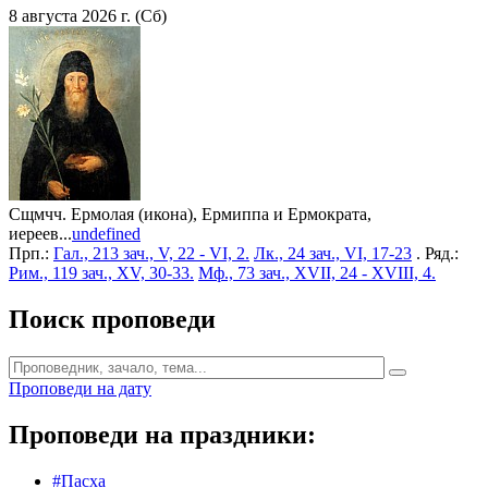
8 августа 2026 г. (Сб)
Сщмчч. Ермолая (икона), Ермиппа и Ермократа,
иереев...
undefined
Прп.:
Гал., 213 зач., V, 22 - VI, 2.
Лк., 24 зач., VI, 17-23
. Ряд.:
Рим., 119 зач., XV, 30-33.
Мф., 73 зач., XVII, 24 - XVIII, 4.
Поиск проповеди
Проповеди на дату
Проповеди на праздники:
#Пасха