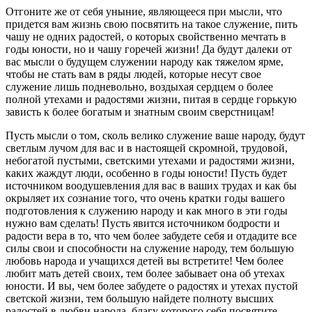
Отгоните же от себя уныние, являющееся при мысли, что
придется вам жизнь свою посвятить на такое служение, пить
чашу не одних радостей, о которых свойственно мечтать в
годы юности, но и чашу горечей жизни! Да будут далеки от
вас мысли о будущем служении народу как тяжелом ярме,
чтобы не стать вам в ряды людей, которые несут свое
служение лишь подневольно, воздыхая сердцем о более
полной утехами и радостями жизни, питая в сердце горькую
зависть к более богатым и знатным своим сверстницам!
Пусть мысли о том, сколь велико служение ваше народу, будут
светлым лучом для вас и в настоящей скромной, трудовой,
небогатой пустыми, светскими утехами и радостями жизни,
каких жаждут люди, особенно в годы юности! Пусть будет
источником воодушевления для вас в ваших трудах и как бы
окрыляет их сознание того, что очень кратки годы вашего
подготовления к служению народу и как много в эти годы
нужно вам сделать! Пусть явится источником бодрости и
радости вера в то, что чем более забудете себя и отдадите все
силы свои и способности на служение народу, тем большую
любовь народа и учащихся детей вы встретите! Чем более
любит мать детей своих, тем более забывает она об утехах
юности. И вы, чем более забудете о радостях и утехах пустой
светской жизни, тем большую найдете полноту высших
радостей в любви народа, благу которого себя посвятите.