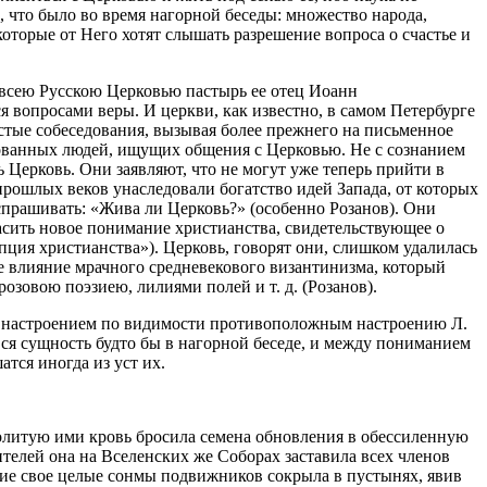
 что было во время нагорной беседы: множество народа,
оторые от Него хотят слышать разрешение вопроса о счастье и
й всею Русскою Церковью пастырь ее отец Иоанн
 вопросами веры. И церкви, как известно, в самом Петербурге
стые собеседования, вызывая более прежнего на письменное
азованных людей, ищущих общения с Церковью. Не с сознанием
Церковь. Они заявляют, что не могут уже теперь прийти в
прошлых веков унаследовали богатство идей Запада, от которых
 спрашивать: «Жива ли Церковь?» (особенно Розанов). Они
ласить новое понимание христианства, свидетельствующее о
ция христианства»). Церковь, говорят они, слишком удалилась
ьное влияние мрачного средневекового византинизма, который
озовою поэзиею, лилиями полей и т. д. (Розанов).
и с настроением по видимости противоположным настроению Л.
вся сущность будто бы в нагорной беседе, и между пониманием
тся иногда из уст их.
ролитую ими кровь бросила семена обновления в обессиленную
ителей она на Вселенских же Соборах заставила всех членов
яние свое целые сонмы подвижников сокрыла в пустынях, явив