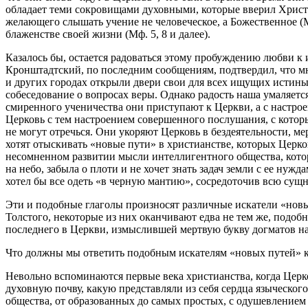
обладает теми сокровищами духовными, которые вверил Христо
желающего слышать учение не человеческое, а Божественное (М
блаженстве своей жизни (Мф. 5, 8 и далее).
Казалось бы, остается радоваться этому пробуждению любви к
Кронштадтский, по последним сообщениям, подтвердил, что мн
и других городах открыли двери свои для всех ищущих истины,
собеседование о вопросах веры. Однако радость наша умаляет
смиренного ученичества они приступают к Церкви, а с настро
Церковь с тем настроением совершенного послушания, с которы
не могут отречься. Они укоряют Церковь в бездеятельности, м
хотят отыскивать «новые пути» в христианстве, которых Церков
несомненном развитии мысли интеллигентного общества, которо
на небо, забыла о плоти и не хочет знать задач земли с ее нуж
хотел бы все одеть «в черную мантию», сосредоточив всю сущно
Эти и подобные глаголы произносят различные искатели «новы
Толстого, некоторые из них оканчивают едва не тем же, подоб
последнего в Церкви, измыслившей мертвую букву догматов на 
Что должны мы ответить подобным искателям «новых путей» к
Невольно вспоминаются первые века христианства, когда Церк
духовную почву, какую представляли из себя сердца языческого
общества, от образованных до самых простых, с одушевлением 