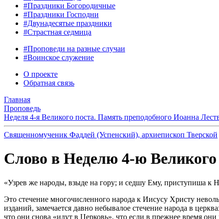
#Праздники Богородичные
#Праздники Господни
#Двунадесятые праздники
#Страстная седмица
#Проповеди на разные случаи
#Воинское служение
О проекте
Обратная связь
Главная
Проповедь
Неделя 4-я Великого поста. Память преподобного Иоанна Лест
Священномученик Фаддей (Успенский), архиепископ Тверской
Слово в Неделю 4-ю Великого п
«Узрев же народы, взыде на гору; и седшу Ему, приступиша к Н
Это стечение многочисленного народа к Иисусу Христу неволь
изданий, замечается давно небывалое стечение народа в церкв
что они снова «идут в Церковь», что если в прежнее время они