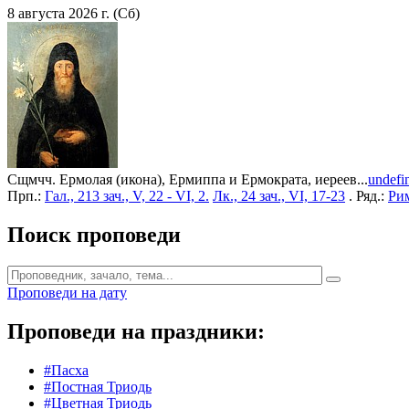
8 августа 2026 г. (Сб)
Сщмчч. Ермолая (икона), Ермиппа и Ермократа, иереев...
undefi
Прп.:
Гал., 213 зач., V, 22 - VI, 2.
Лк., 24 зач., VI, 17-23
. Ряд.:
Рим
Поиск проповеди
Проповеди на дату
Проповеди на праздники:
#Пасха
#Постная Триодь
#Цветная Триодь