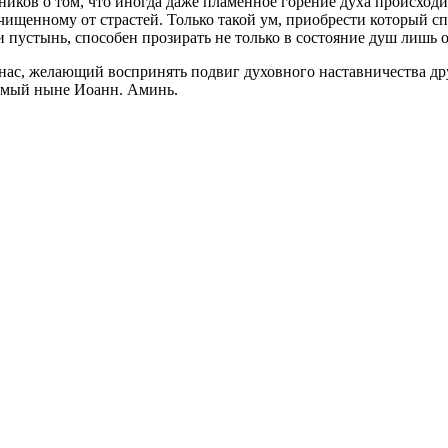
иков о том, что иногда даже пламенное горение духа происходи
очищенному от страстей. Только такой ум, приобрести который 
устынь, способен прозирать не только в состояние душ лишь о
ас, желающий воспринять подвиг духовного наставничества дру
яемый ныне Иоанн. Аминь.