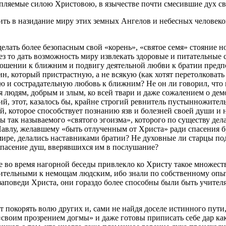
епляемые силою Христовою, в язычестве почти смесившие дух св
ить в назидание миру этих земных Ангелов и небесных человеко
елать более безопасным свой «корень», «святое семя» стояние но
рез то дать возможность миру извлекать здоровые и питательные 
тношении к ближним и подвигу деятельной любви к братии предп
, который пристрастную, а не всякую (как хотят перетолковать 
 и сострадательную любовь к ближним? Не он ли говорил, что ко
 людям, добрым и злым, ко всей твари и даже сожалением о дем
 этот, казалось бы, крайне строгий ревнитель пустынножительст
 которое способствует познанию язв и болезней своей души и на
 так называемого «святого эгоизма», которого по существу дела
авлу, желавшему «быть отлученным от Христа» ради спасения бра
мире, делались наставниками братии? Не духовные ли старцы по
 спасение душ, вверявшихся им в послушание?
ое во время нагорной беседы привлекло ко Христу такое множест
ительными к немощам людским, ибо знали по собственному опыт
заповеди Христа, они гораздо более способны были быть учите
т покорять волю других и, сами не найдя доселе истинного пути
«своим прозрением догмы» и даже готовы приписать себе дар ка