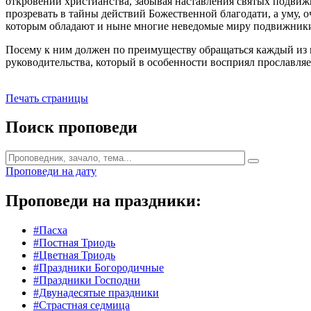
откровений христианства, забывая наставления святых подвижн
прозревать в тайны действий Божественной благодати, а уму, 
которым обладают и ныне многие неведомые миру подвижники п
Посему к ним должен по преимуществу обращаться каждый из н
руководительства, который в особенности восприял прославл
Печать страницы
Поиск проповеди
Проповеди на дату
Проповеди на праздники:
#Пасха
#Постная Триодь
#Цветная Триодь
#Праздники Богородичные
#Праздники Господни
#Двунадесятые праздники
#Страстная седмица