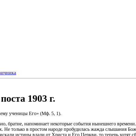
вичника
оста 1903 г.
ему ученицы Его» (Мф. 5, 1).
но, братие, напоминает некоторые события нынешнего времени.
ах. Не только в простом народе пробудилась жажда слышания Бо
 искали истины вдали от Христа и Его Церкви, то теперь хотят с