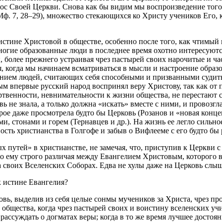
с Своей Церкви. Снова как бы видим мы воспроизведение того,
ф. 7, 28–29), множество стекающихся ко Христу учеников Его, к
 истине Христовой в обществе, особенно после того, как чтимы
огие образованные люди в последнее время охотно интересуются
 более прежнего устраивая чрез пастырей своих нарочитые и ча
ся, когда мы начинаем всматриваться в мысли и настроение обр
ением людей, считающих себя способными и призванными судить 
м впервые русский народ воспринял веру Христову, так как от 
ертвенности, невнимательности к жизни общества, не перестают
ь не знала, а только должна «искать» вместе с ними, и провозг
е даже просмотрела будто бы Церковь (Розанов и «новая концеп
дами, стонами и горем (Тернавцев и др.). На жизнь ее легло сил
сть христианства в Голгофе и забыв о Вифлееме с его будто бы р
х путей» в христианстве, не замечая, что, приступив к Церкв
но ему строго различая между Евангелием Христовым, которого 
своих Вселенских Соборах. Едва не хулы даже на Церковь слыша
 истине Евангелия?
овь, выделив из себя целые сонмы мучеников за Христа, чрез п
 общества, когда чрез пастырей своих и воистину вселенских уч
рассуждать о догматах веры; когда в то же время лучшее досто