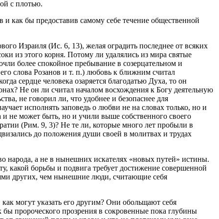
ой с плотью.
в и как бы предоставив самому себе течение общественной
вого Израиля (Ис. 6, 13), желая оградить последнее от всяких
соки из этого корня. Потому ли удалялись из мира святые
очли более спокойное пребывание в созерцательном и
его слова Розанов и т. п.) любовь к ближним считал
гда сердце человека озаряется благодатью Духа, то он
онах? Не он ли считал началом восхождения к Богу деятельную
ва, не говорил ли, что удобнее и безопаснее для
учает исполнять заповедь о любви не на словах только, но и
 и не может быть, но и учили выше собственного своего
тии (Рим. 9, 3)? Не те ли, которые много лет пробыли в
двизались до положения души своей в молитвах и трудах
во народа, а не в нынешних искателях «новых путей» истины.
у, какой борьбы и подвига требует достижение совершенной
лями других, чем нынешние люди, считающие себя
, как могут указать его другим? Они обольщают себя
к бы пророческого прозрения в сокровенные пока глубины