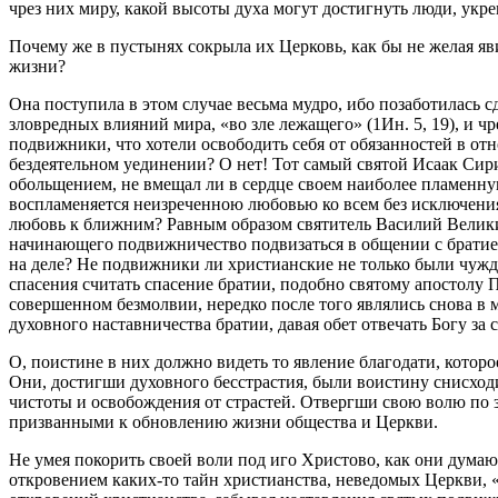
чрез них миру, какой высоты духа могут достигнуть люди, укр
Почему же в пустынях сокрыла их Церковь, как бы не желая яв
жизни?
Она поступила в этом случае весьма мудро, ибо позаботилась сд
зловредных влияний мира, «во зле лежащего» (1Ин. 5, 19), и ч
подвижники, что хотели освободить себя от обязанностей в о
бездеятельном уединении? О нет! Тот самый святой Исаак Сирин
обольщением, не вмещал ли в сердце своем наиболее пламенную
воспламеняется неизреченною любовью ко всем без исключения
любовь к ближним? Равным образом святитель Василий Великий,
начинающего подвижничество подвизаться в общении с братией,
на деле? Не подвижники ли христианские не только были чужды
спасения считать спасение братии, подобно святому апостолу П
совершенном безмолвии, нередко после того являлись снова в 
духовного наставничества братии, давая обет отвечать Богу за
О, поистине в них должно видеть то явление благодати, котор
Они, достигши духовного бесстрастия, были воистину снисход
чистоты и освобождения от страстей. Отвергши свою волю по 
призванными к обновлению жизни общества и Церкви.
Не умея покорить своей воли под иго Христово, как они думаю
откровением каких-то тайн христианства, неведомых Церкви, 