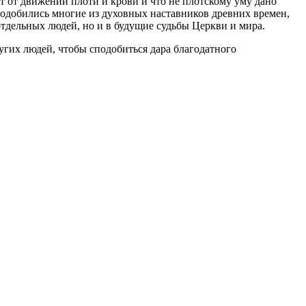
т от движений плоти и крови и что не плотскому уму дано
сподобились многие из духовных наставников древних времен,
тдельных людей, но и в будущие судьбы Церкви и мира.
гих людей, чтобы сподобиться дара благодатного