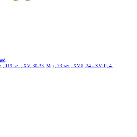
ned
., 119 зач., XV, 30-33.
Мф., 73 зач., XVII, 24 - XVIII, 4.