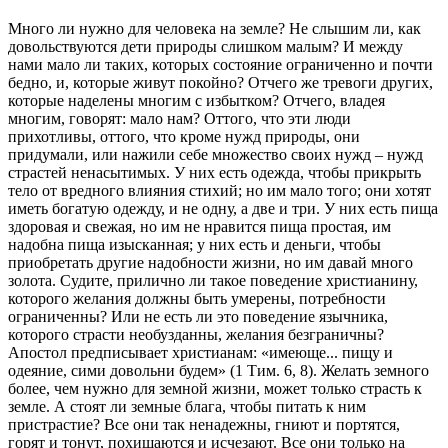
Много ли нужно для человека на земле? Не слышим ли, как
довольствуются дети природы слишком малым? И между
нами мало ли таких, которых состояние ограниченно и почти
бедно, и, которые живут покойно? Отчего же тревоги других,
которые наделены многим с избытком? Отчего, владея
многим, говорят: мало нам? Оттого, что эти люди
прихотливы, оттого, что кроме нужд природы, они
придумали, или нажили себе множество своих нужд – нужд
страстей ненасытимых. У них есть одежда, чтобы прикрыть
тело от вредного влияния стихий; но им мало того; они хотят
иметь богатую одежду, и не одну, а две и три. У них есть пища
здоровая и свежая, но им не нравится пища простая, им
надобна пища изысканная; у них есть и деньги, чтобы
приобретать другие надобности жизни, но им давай много
золота. Судите, прилично ли такое поведение христианину,
которого желания должны быть умерены, потребности
ограниченны? Или не есть ли это поведение язычника,
которого страсти необузданны, желания безграничны?
Апостол предписывает христианам: «имеюще... пищу и
одеяние, сими довольни будем» (1 Тим. 6, 8). Желать земного
более, чем нужно для земной жизни, может только страсть к
земле. А стоят ли земные блага, чтобы питать к ним
пристрастие? Все они так ненадежны, гниют и портятся,
горят и тонут, похищаются и исчезают. Все они только на