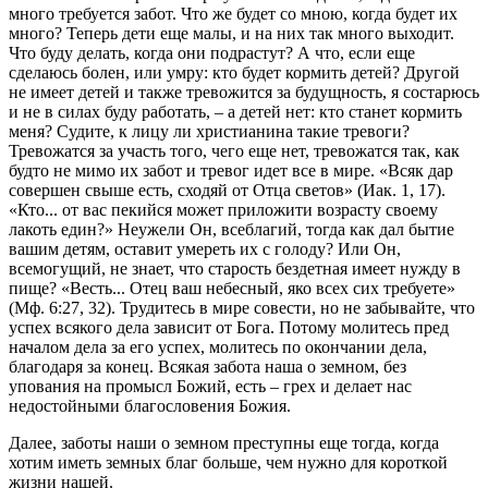
много требуется забот. Что же будет со мною, когда будет их
много? Теперь дети еще малы, и на них так много выходит.
Что буду делать, когда они подрастут? А что, если еще
сделаюсь болен, или умру: кто будет кормить детей? Другой
не имеет детей и также тревожится за будущность, я состарюсь
и не в силах буду работать, – а детей нет: кто станет кормить
меня? Судите, к лицу ли христианина такие тревоги?
Тревожатся за участь того, чего еще нет, тревожатся так, как
будто не мимо их забот и тревог идет все в мире. «Всяк дар
совершен свыше есть, сходяй от Отца светов» (Иак. 1, 17).
«Кто... от вас пекийся может приложити возрасту своему
лакоть един?» Неужели Он, всеблагий, тогда как дал бытие
вашим детям, оставит умереть их с голоду? Или Он,
всемогущий, не знает, что старость бездетная имеет нужду в
пище? «Весть... Отец ваш небесный, яко всех сих требуете»
(Мф. 6:27, 32). Трудитесь в мире совести, но не забывайте, что
успех всякого дела зависит от Бога. Потому молитесь пред
началом дела за его успех, молитесь по окончании дела,
благодаря за конец. Всякая забота наша о земном, без
упования на промысл Божий, есть – грех и делает нас
недостойными благословения Божия.
Далее, заботы наши о земном преступны еще тогда, когда
хотим иметь земных благ больше, чем нужно для короткой
жизни нашей.