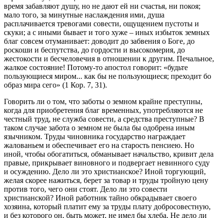
время забавляют душу, но не дают ей ни счастья, ни покоя;
мало того, за минутные наслаждения ими, душа
расплачивается тревогами совести, ощущением пустоты и
скуки; а с иными бывает и того хуже – иных избыток земных
благ совсем отуманивает: доводит до забвения о Боге, до
роскоши и беспутства, до гордости и высокомерия, до
жестокости и бесчеловечия в отношении к другим. Печальное,
жалкое состояние! Потому-то апостол говорит: «будьте
пользующиеся миром... как бы не пользующиеся; преходит бо
образ мира сего» (1 Кор. 7, 31).
Говорить ли о том, что заботы о земном крайне преступны,
когда для приобретения благ временных, употребляются не
честный труд, не служба совести, а средства преступные? В
таком случае забота о земном не была бы одобрена иным
язычником. Труды чиновника государство награждает
жалованьем и обеспечивает его на старость пенсиею. Но
иной, чтобы обогатиться, обманывает начальство, кривит дела
правые, прикрывает виновного и подвергает невинного суду
и осуждению. Дело ли это христианское? Иной торгующий,
желая скорее нажиться, берет за товар и труды тройную цену
против того, чего они стоят. Дело ли это совести
христианской? Иной работник тайно обкрадывает своего
хозяина, который платит ему за труды плату добросовестную,
и без которого он, быть может, не имел бы хлеба. Не дело ли