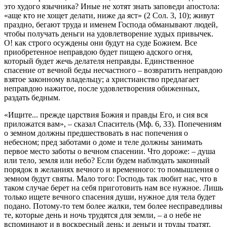
это худого язычника? Иные не хотят знать заповеди апостола:
«аще кто не хощет делати, ниже да яст» (2 Сол. 3, 10); живут
праздно, бегают труда и именем Господа обманывают людей,
чтобы получать деньги на удовлетворение худых привычек.
О! как строго осуждены они будут на суде Божием. Все
приобретенное неправдою будет пищею адского огня,
который будет жечь делателя неправды. Единственное
спасение от вечной беды несчастного – возвратить неправдою
взятое законному владельцу; а христианство предлагает
неправдою нажитое, после удовлетворения обиженных,
раздать бедным.
«Ищите... прежде царствия Божия и правды Его, и сия вся
приложатся вам», – сказал Спаситель (Мф. 6, 33). Попечениям
о земном должны предшествовать в нас попечения о
небесном; пред заботами о доме и теле должны занимать
первое место заботы о вечном спасении. Что дороже: – душа
или тело, земля или небо? Если будем наблюдать законный
порядок в желаниях вечного и временного: то помышления о
земном будут святы. Мало того: Господь так любит нас, что в
таком случае берет на себя приготовить нам все нужное. Лишь
только ищете вечного спасения души, нужное для тела будет
подано. Потому-то тем более жалки, тем более несправедливы
те, которые день и ночь трудятся для земли, – а о небе не
вспоминают и в воскресный день; и деньги и труды тратят,