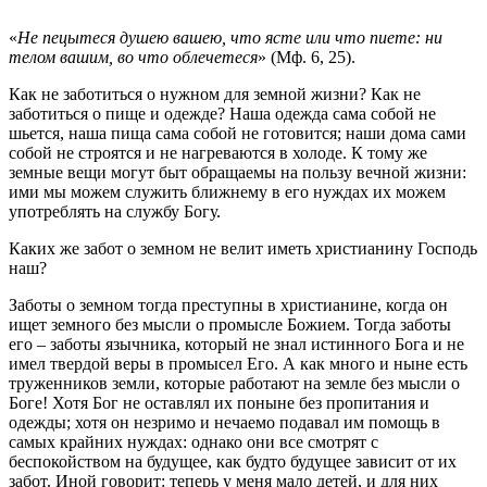
«
Не пецытеся душею вашею, что ясте или что пиете: ни
телом вашим, во что облечетеся
» (Мф. 6, 25).
Как не заботиться о нужном для земной жизни? Как не
заботитьcя о пище и одежде? Наша одежда сама собой не
шьется, наша пища сама собой не готовится; наши дома сами
собой не строятся и не нагреваются в холоде. К тому же
земные вещи могут быт обращаемы на пользу вечной жизни:
ими мы можем служить ближнему в его нуждах их можем
употреблять на службу Богу.
Каких же забот о земном не велит иметь христианину Господь
наш?
Заботы о земном тогда преступны в христианине, когда он
ищет земного без мысли о промысле Божием. Тогда заботы
его – заботы язычника, который не знал истинного Бога и не
имел твердой веры в промысел Его. А как много и ныне есть
труженников земли, которые работают на земле без мысли о
Боге! Хотя Бог не оставлял их поныне без пропитания и
одежды; хотя он незримо и нечаемо подавал им помощь в
самых крайних нуждах: однако они все смотрят с
беспокойством на будущее, как будто будущее зависит от их
забот. Иной говорит: теперь у меня мало детей, и для них