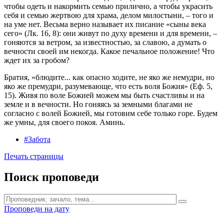
чтобы одеть и накормить семью прилично, а чтобы украсить
себя и семью жертвою для храма, делом милостыни, – того и
на уме нет. Весьма верно называет их писание «сыны века
сего» (Лк. 16, 8): они живут по духу времени и для времени, –
гоняются за ветром, за известностью, за славою, а думать о
вечности своей им некогда. Какое печальное положение! Что
ждет их за гробом?
Братия, «блюдите... как опасно ходите, не яко же немудри, но
яко же премудри, разумевающе, чтo есть воля Божия» (Еф. 5,
15). Живя по воле Божией можем мы быть счастливы и на
земле и в вечности. Но гоняясь за земными благами не
согласно с волей Божией, мы готовим себе только горе. Будем
же умны, для своего покоя. Аминь.
#Забота
Печать страницы
Поиск проповеди
Проповеди на дату