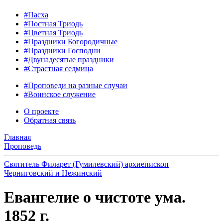
#Пасха
#Постная Триодь
#Цветная Триодь
#Праздники Богородичные
#Праздники Господни
#Двунадесятые праздники
#Страстная седмица
#Проповеди на разные случаи
#Воинское служение
О проекте
Обратная связь
Главная
Проповедь
Святитель Филарет (Гумилевский) архиепископ
Черниговский и Нежинский
Евангелие о чистоте ума.
1852 г.