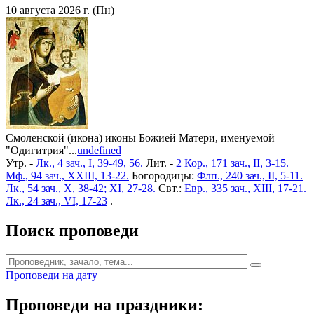
10 августа 2026 г. (Пн)
Смоленской (икона) иконы Божией Матери, именуемой
"Одигитрия"...
undefined
Утр. -
Лк., 4 зач., I, 39-49, 56.
Лит. -
2 Кор., 171 зач., II, 3-15.
Мф., 94 зач., XXIII, 13-22.
Богородицы:
Флп., 240 зач., II, 5-11.
Лк., 54 зач., X, 38-42; XI, 27-28.
Свт.:
Евр., 335 зач., XIII, 17-21.
Лк., 24 зач., VI, 17-23
.
Поиск проповеди
Проповеди на дату
Проповеди на праздники: