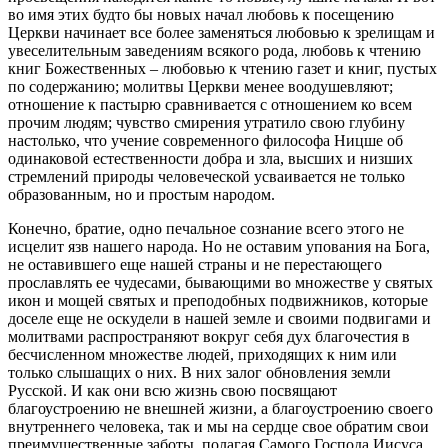
во имя этих будто бы новых начал любовь к посещению
Церкви начинает все более заменяться любовью к зрелищам и
увеселительным заведениям всякого рода, любовь к чтению
книг Божественных – любовью к чтению газет и книг, пустых
по содержанию; молитвы Церкви менее воодушевляют;
отношение к пастырю сравнивается с отношением ко всем
прочим людям; чувство смирения утратило свою глубину
настолько, что учение современного философа Ницше об
одинаковой естественности добра и зла, высших и низших
стремлений природы человеческой усваивается не только
образованным, но и простым народом.
Конечно, братие, одно печальное сознание всего этого не
исцелит язв нашего народа. Но не оставим упования на Бога,
не оставившего еще нашей страны и не перестающего
прославлять ее чудесами, бывающими во множестве у святых
икон и мощей святых и преподобных подвижников, которые
доселе еще не оскудели в нашей земле и своими подвигами и
молитвами распространяют вокруг себя дух благочестия в
бесчисленном множестве людей, приходящих к ним или
только слышащих о них. В них залог обновления земли
Русской. И как они всю жизнь свою посвящают
благоустроению не внешней жизни, а благоустроению своего
внутреннего человека, так и мы на сердце свое обратим свои
преимущественные заботы, полагая Самого Господа Иисуса