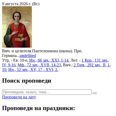
9 августа 2026 г. (Вс)
Вмч. и целителя Пантелеимона (икона). Прп.
Германа...
undefined
Утр. - Ев. 10-е,
Ин., 66 зач., XXI, 1-14.
Лит. -
1 Кор., 131 зач.,
IV, 9-16.
Мф., 72 зач., XVII, 14-23.
Вмч.:
2 Тим., 292 зач., II, 1-
10.
Ин., 52 зач., XV, 17 - XVI, 2.
Поиск проповеди
Проповеди на дату
Проповеди на праздники: