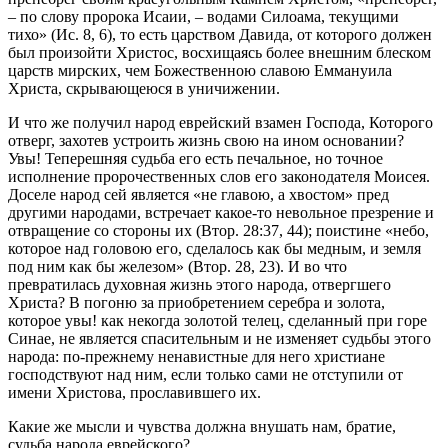
– по слову пророка Исаии, – водами Силоама, текущими
тихо» (Ис. 8, 6), то есть царством Давида, от которого должен
был произойти Христос, восхищаясь более внешним блеском
царств мирских, чем Божественною славою Еммануила
Христа, скрывающеюся в уничижении.
И что же получил народ еврейский взамен Господа, Которого
отверг, захотев устроить жизнь свою на ином основании?
Увы! Теперешняя судьба его есть печальное, но точное
исполнение пророчественных слов его законодателя Моисея.
Доселе народ сей является «не главою, а хвостом» пред
другими народами, встречает какое-то невольное презрение и
отвращение со стороны их (Втор. 28:37, 44); поистине «небо,
которое над головою его, сделалось как бы медным, и земля
под ним как бы железом» (Втор. 28, 23). И во что
превратилась духовная жизнь этого народа, отвергшего
Христа? В погоню за приобретением серебра и золота,
которое увы! как некогда золотой телец, сделанный при горе
Синае, не является спасительным и не изменяет судьбы этого
народа: по-прежнему ненавистные для него христиане
господствуют над ним, если только сами не отступили от
имени Христова, прославившего их.
Какие же мысли и чувства должна внушать нам, братие,
судьба народа еврейского?