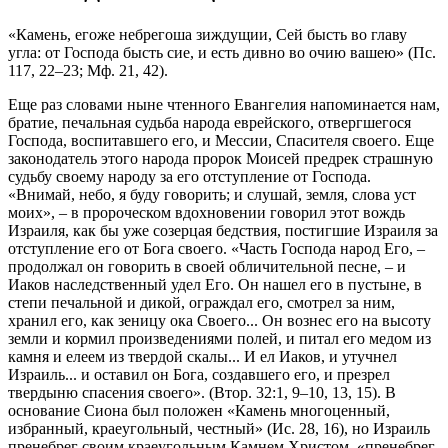
«Камень, егоже небрегоша зиждущии, Сей бысть во главу
угла: от Господа бысть сие, и есть дивно во очию вашею» (Пс.
117, 22–23; Мф. 21, 42).
Еще раз словами ныне чтенного Евангелия напоминается нам,
братие, печальная судьба народа еврейского, отвергшегося
Господа, воспитавшего его, и Мессии, Спасителя своего. Еще
законодатель этого народа пророк Моисей предрек страшную
судьбу своему народу за его отступление от Господа.
«Внимай, небо, я буду говорить; и слушай, земля, слова уст
моих», – в пророческом вдохновении говорил этот вождь
Израиля, как бы уже созерцая бедствия, постигшие Израиля за
отступление его от Бога своего. «Часть Господа народ Его, –
продолжал он говорить в своей обличительной песне, – и
Иаков наследственный удел Его. Он нашел его в пустыне, в
степи печальной и дикой, ограждал его, смотрел за ним,
хранил его, как зеницу ока Своего... Он вознес его на высоту
земли и кормил произведениями полей, и питал его медом из
камня и елеем из твердой скалы... И ел Иаков, и утучнел
Израиль... и оставил он Бога, создавшего его, и презрел
твердыню спасения своего». (Втор. 32:1, 9–10, 13, 15). В
основание Сиона был положен «Камень многоценный,
избранный, краеугольный, честный» (Ис. 28, 16), но Израиль
пренебрег своим краеугольным Камнем Христом, «пренебрег,