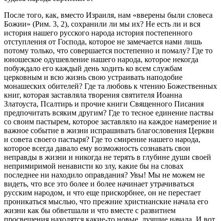
После того, как, вместо Израиля, нам «вверены были словеса
Божии» (Рим. 3, 2), сохранили ли мы их? Не есть ли и вся
история нашего русского народа история постепенного
отступления от Господа, которое не замечается нами лишь
потому только, что совершается постепенно и помалу? Где то
юношеское одушевление нашего народа, которое некогда
побуждало его каждый день ходить ко всем службам
церковным и всю жизнь свою устраивать наподобие
монашеских обителей? Где та любовь к чтению Божественных
книг, которая заставляла творения святителя Иоанна
Златоуста, Псалтирь и прочие книги Священного Писания
предпочитать всяким другим? Где то тесное единение паствы
со своим пастырем, которое заставляло на каждое намерение и
важное событие в жизни испрашивать благословения Церкви
и совета своего пастыря? Где то смирение нашего народа,
которое всегда давало ему возможность сознавать свои
неправды в жизни и никогда не терять в глубине души своей
непримиримой ненависти ко злу, какие бы на словах
последнее ни находило оправдания? Увы! Мы не можем не
видеть, что все это более и более начинает утрачиваться
русским народом, и что еще прискорбнее, он не перестает
проникаться мыслью, что прежние христианские начала его
жизни как бы обветшали и что вместе с развитием
просвещения находятся какие-то новые, лучшие начала. И вот