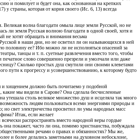
ссию и помилует и будет она, как основанная на крепких
 у страны, которая от корня своего (Ис. 6, 13) всегда
 Великая волна благодати омыла лице земли Русской, но не
ась ли земля Русская волною благодати в одной своей, хотя и
ый не хотят обращать и внимания весьма
Русской в наши дни, но не осветил ли он называющихся в ней
ю половину ее? Ибо можно ли не исполняться опасений за
театры, танцы и т. п. суетные развлечения вместо того, чтобы
и печатное слово совершенно презрели и умолчали или даже
 Десницу? Сколько простых душ смутили они своими клеветами
ого пути к прогрессу и усовершенствованию, к которому будто
я и хищением должно быть почитаемо у подобной
х, какие мы видели в Сарове? Она сделала бесчисленные
на утешала столь великое множество душ и исцеляла так много
а возможность людям пользоваться всеми энергиями природы и
; но свет электричества просветил ли умы народных масс
фима? Итак, если желает
 и всячески распространять вместо народной веры гордые
ь она покажет, часто ли она, помимо христианства, побуждала
и общественными речами о правах и обязанностях? Мы же,
 более и более делались заметными на духовном небосклоне,