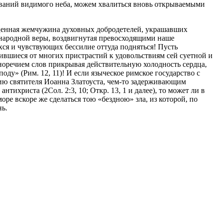
ований видимого неба, можем хвалиться вновь открываемыми
гоценная жемчужина духовных добродетелей, украшавших
 народной веры, воздвигнутая превосходящими наше
хся и чувствующих бессилие оттуда подняться! Пусть
ившиеся от многих пристрастий к удовольствиям сей суетной и
норечием слов прикрывая действительную холодность сердца,
у» (Рим. 12, 11)! И если языческое римское государство с
нию святителя Иоанна Златоуста, чем-то задерживающим
ихриста (2Сол. 2:3, 10; Откр. 13, 1 и далее), то может ли в
ре вскоре же сделаться тою «бездною» зла, из которой, по
нь.