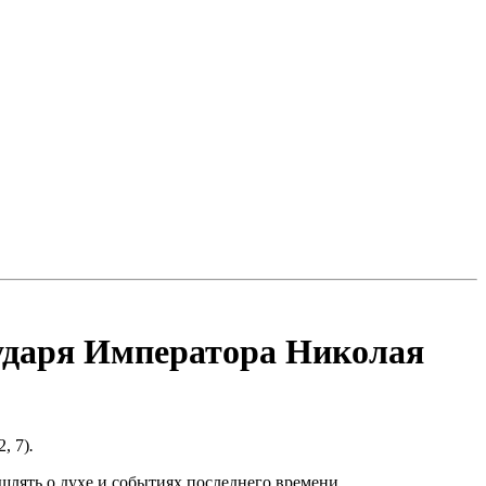
сударя Императора Николая
, 7)
.
ышлять о духе и событиях последнего времени.