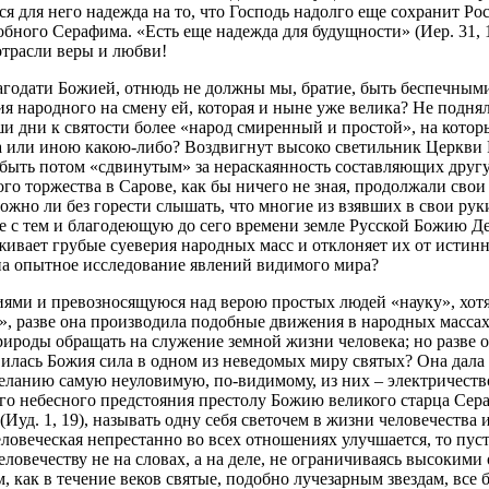
я для него надежда на то, что Господь надолго еще сохранит Ро
ного Серафима. «Есть еще надежда для будущности» (Иер. 31, 17)
отрасли веры и любви!
годати Божией, отнюдь не должны мы, братие, быть беспечными.
я народного на смену ей, которая и ныне уже велика? Не поднял
ши дни к святости более «народ смиренный и простой», на котор
ма или иною какою-либо? Воздвигнут высоко светильник Церкви 
быть потом «сдвинутым» за нераскаянность составляющих другу
го торжества в Сарове, как бы ничего не зная, продолжали свои 
жно ли без горести слышать, что многие из взявших в свои рук
есте с тем и благодеющую до сего времени земле Русской Божию
ивает грубые суеверия народных масс и отклоняет их от истинн
на опытное исследование явлений видимого мира?
ями и превозносящуюся над верою простых людей «науку», хот
ка», разве она производила подобные движения в народных масса
ироды обращать на служение земной жизни человека; но разве о
явилась Божия сила в одном из неведомых миру святых? Она дал
еланию самую неуловимую, по-видимому, из них – электричество
о небесного предстояния престолу Божию великого старца Сера
(Иуд. 1, 19), называть одну себя светочем в жизни человечества
ловеческая непрестанно во всех отношениях улучшается, то пуст
ловечеству не на словах, а на деле, не ограничиваясь высоким
, как в течение веков святые, подобно лучезарным звездам, все