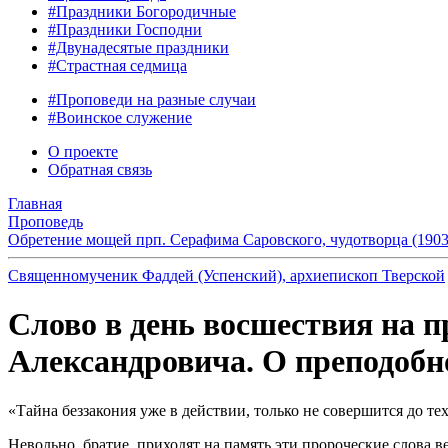
#Праздники Богородичные
#Праздники Господни
#Двунадесятые праздники
#Страстная седмица
#Проповеди на разные случаи
#Воинское служение
О проекте
Обратная связь
Главная
Проповедь
Обретение мощей прп. Серафима Саровского, чудотворца (1903
Священномученик Фаддей (Успенский), архиепископ Тверской
Слово в день восшествия на 
Александровича. О преподобно
«Тайна беззакония уже в действии, только не совершится до тех
Невольно, братие, приходят на память эти пророческие слова в