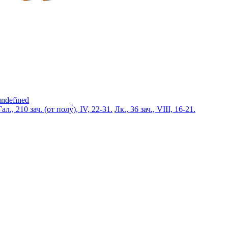
undefined
Гал., 210 зач. (от полу́), IV, 22-31.
Лк., 36 зач., VIII, 16-21.