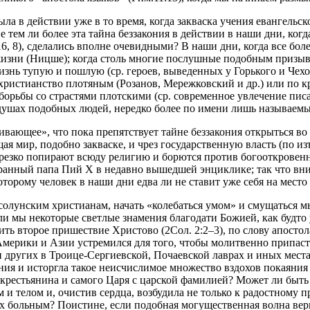
ыла в действии уже в то время, когда закваска учения евангельс
е тем ли более эта тайна беззакония в действии в наши дни, ког
16, 8), сделались вполне очевидными? В наши дни, когда все бол
жизни (Ницше); когда столь многие послушные подобным призыва
 жизнь тупую и пошлую (ср. героев, выведенных у Горького и Че
е христианство плотяным (Розанов, Мережковский и др.) или по
рьбы со страстями плотскими (ср. современное увлечение писани
 душах подобных людей, нередко более по имени лишь называем
ивающее», что пока препятствует тайне беззакония открыться во
я мир, подобно закваске, и чрез государственную власть (по и
«резко попирают всюду религию и борются против богооткровенн
збранный папа Пий Х в недавно вышедшей энциклике; так что вн
торому человек в наши дни едва ли не ставит уже себя на место
 солунским христианам, начать «колебаться умом» и смущаться 
ли мы некоторые светлые знамения благодати Божией, как будто
ить второе пришествие Христово (2Сол. 2:2–3), по слову апостол
 Америки и Азии устремился для того, чтобы молитвенно припас
и других в Троице-Сергиевской, Почаевской лаврах и иных местах
ения и исторгла такое неисчислимое множество вздохов покаяния
 крестьянина и самого Царя с царской фамилией? Может ли быть
 телом и, очистив сердца, возбудила не только к радостному п
 больным? Поистине, если подобная могущественная волна веры