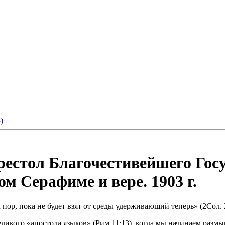
)
престол Благочестивейшего Го
м Серафиме и вере. 1903 г.
 пор, пока не будет взят от среды удерживающий теперь» (2Сол. 2
еликого «апостола языков» (Рим.11:13), когда мы начинаем разм