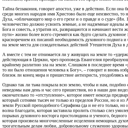
Тайна беззакония, говорит апостол, уже в действии. Если она б
среди многих народов имя Христово было еще неизвестно, то н
Духа, «обличающего мир о его грехе и о правде и о суде» (Ин. 
человечество должно усвоить земные, а не надземные идеалы 
Бога и совесть, а утратив их, развращаются и начинают вести
пути» жизни более всего стремятся как будто сделать духовно
красноречием их писаний необходимость духовного подвига и бо
на земле места для созидательных действий Утешителя Духа в
А вместе с тем не отнимается ли у живущих на земле то «удерж
действующая в Церкви, чрез проповедь Евангелия преобразующа
крайнему разлитию зла на земле. Слишком в последнее время 
то ни было отношения человека к Богу», – говорит и вновь и
близок ли конец мира и пришествие антихриста, уподобляясь ко
Однако так ли тьма покрыла всю землю, чтобы и нам, подобно
неведомы нам день и час сего пришествия, но в наши дни виде
окончательно то «отступление», которое имеет некогда предвар
который сотнями тысяч не только из пределов России, но и из
земли Русской преподобного Серафима (да и не его только, но 
волна благодати, которая заставила пролить столько слез умил
порывах духовного восторга простолюдина и ученого, бедного
которая произвела многочисленные исцеления немощных духом и
трогательным делам любви, добровольному служению здоровых