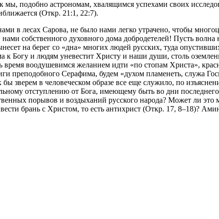
ак мы, подобно астрономам, хвалящимся успехами своих исслед
ближается (Откр. 21:1, 22:7).
 нами в лесах Сарова, не было нами легко утрачено, чтобы мно
 нами собственного духовного дома добродетелей! Пусть волна
несет на берег со «дна» многих людей русских, туда опустивши
 к Богу и людям уневестит Христу и наши души, столь оземлен
ь время воодушевимся желанием идти «по стопам Христа», крас
и преподобного Серафима, будем «духом пламенеть, служа Господ
бы зверем в человеческом образе все еще служило, по изъясне
ному отступлению от Бога, имеющему быть во дни последнего ант
венных порывов и воздыханий русского народа? Может ли это мо
сти брань с Христом, то есть антихрист (Откр. 17, 8–18)? Ами