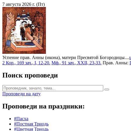
7 августа 2026 г. (Пт)
Успение прав. Анны (икона), матери Пресвятой Богородицы....
2 Кор., 169 зач., I, 12-20.
Мф., 91 зач., XXII, 23-33.
Прав. Анны:
Поиск проповеди
Проповеди на дату
Проповеди на праздники:
#Пасха
#Постная Триодь
#Цветная Триодь