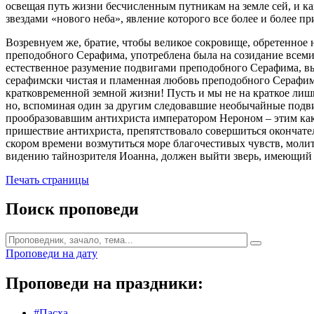
освещая путь жизни бесчисленным путникам на земле сей, и к
звездами «нового неба», явление которого все более и более при
Возревнуем же, братие, чтобы великое сокровище, обретенное
преподобного Серафима, употреблена была на созидание всеми
естественное разумение подвигами преподобного Серафима, вы
серафимски чистая и пламенная любовь преподобного Серафима
кратковременной земной жизни! Пусть и мы не на краткое лиш
но, вспоминая один за другим следовавшие необычайные подвиг
прообразовавшим антихриста императором Нероном – этим как 
пришествие антихриста, препятствовало совершиться окончатель
скором времени возмутиться море благочестивых чувств, молит
видению тайнозрителя Иоанна, должен выйти зверь, имеющий ве
Печать страницы
Поиск проповеди
Проповеди на дату
Проповеди на праздники:
#Пасха