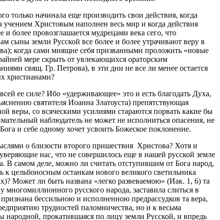
кого только начинала еще производить свои действия, когда
да учением Христовым наполнен весь мир и когда действия
ее и более провозглашается мудрецами века сего, что
м сыны земли Русской все более и более утрачивают веру в
хова); когда сами мнящие себя призванными проложить «новые
 крайней мере скрыть от увлекающихся ораторским
ями свящ. Гр. Петрова), в эти дни не все ли менее остается
ых христианами?
 всей ее силе? Ибо «удерживающее» это и есть благодать Духа,
зъяснению святителя Иоанна Златоуста) препятствующая
ой веры, со всяческими усилиями стараются порвать какие бы
имательный наблюдатель не может не исполниться опасения, не
 Бога и себе одному хочет усвоить Божеское поклонение.
мыслями о близости второго пришествия Христова? Хотя и
 уверяющие нас, что не совершилось еще в нашей русской земле
а. В самом деле, можно ли считать отступившим от Бога народ,
ть к цельбоносным останкам нового великого светильника
)? Может ли быть названа «легко развеваемою» (Иак. 1, 6) та
 у многомиллионного русского народа, заставила слиться в
 признана бессильною и исполненною предрассудков та вера,
редприятию трудностей паломничества, но и к весьма
 народной, прокатившаяся по лицу земли Русской, и впредь