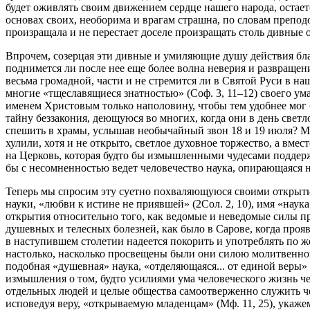
будет оживлять своим движением сердце нашего народа, остаетс
основах своих, необорима и врагам страшна, по словам преподоб
произращала и не перестает доселе произращать столь дивные 
Впрочем, созерцая эти дивные и умиляющие душу действия бла
поднимется ли после нее еще более волна неверия и развращени
весьма громадной, части и не стремится ли в Святой Руси в на
многие «тщеславящиеся знатностью» (Соф. 3, 11–12) своего у
именем Христовым только наполовину, чтобы тем удобнее мог 
тайну беззакония, деющуюся во многих, когда они в день светло
спешить в храмы, услышав необычайный звон 18 и 19 июля? Мо
хулили, хотя и не открыто, светлое духовное торжество, а вм
на Церковь, которая будто бы измышленными чудесами поддерж
бы с несомненностью ведет человечество наука, опирающаяся 
Теперь мы спросим эту суетно похваляющуюся своими открыти
науки, «любви к истине не приявшей» (2Сол. 2, 10), имя «нау
открытия относительно того, как ведомые и неведомые силы пр
душевных и телесных болезней, как было в Сарове, когда про
в наступившем столетии надеется покорить и употреблять по ж
настолько, насколько просвещены были они силою молитвенног
подобная «душевная» наука, «отделяющаяся... от единой веры» 
измышления о том, будто усилиями ума человеческого жизнь че
отдельных людей и целые общества самоотверженно служить че
исповедуя веру, «открываемую младенцам» (Мф. 11, 25), укажем