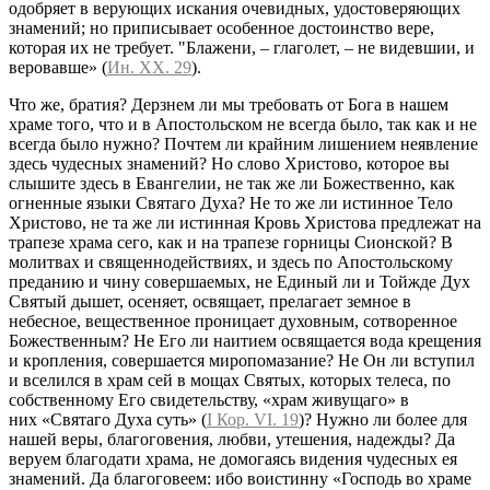
одобряет в верующих искания очевидных, удостоверяющих
знамений; но приписывает особенное достоинство вере,
которая их не требует. "Блажени, – глаголет, – не видевшии, и
веровавше» (
Ин. XX. 29
).
Что же, братия? Дерзнем ли мы требовать от Бога в нашем
храме того, что и в Апостольском не всегда было, так как и не
всегда было нужно? Почтем ли крайним лишением неявление
здесь чудесных знамений? Но слово Христово, которое вы
слышите здесь в Евангелии, не так же ли Божественно, как
огненные языки Святаго Духа? Не то же ли истинное Тело
Христово, не та же ли истинная Кровь Христова предлежат на
трапезе храма сего, как и на трапезе горницы Сионской? В
молитвах и священнодействиях, и здесь по Апостольскому
преданию и чину совершаемых, не Единый ли и Тойжде Дух
Святый дышет, осеняет, освящает, прелагает земное в
небесное, вещественное проницает духовным, сотворенное
Божественным? Не Его ли наитием освящается вода крещения
и кропления, совершается миропомазание? Не Он ли вступил
и вселился в храм сей в мощах Святых, которых телеса, по
собственному Его свидетельству, «храм живущаго» в
них «Святаго Духа суть» (
I Кор. VI. 19
)? Нужно ли более для
нашей веры, благоговения, любви, утешения, надежды? Да
веруем благодати храма, не домогаясь видения чудесных ея
знамений. Да благоговеем: ибо воистинну «Господь во храме