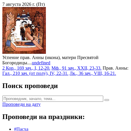
7 августа 2026 г. (Пт)
Успение прав. Анны (икона), матери Пресвятой
Богородицы....
undefined
2 Кор., 169 зач., I, 12-20.
Мф., 91 зач., XXII, 23-33.
Прав. Анны:
Гал., 210 зач. (от полу́), IV, 22-31.
Лк., 36 зач., VIII, 16-21.
Поиск проповеди
Проповеди на дату
Проповеди на праздники:
#Пасха