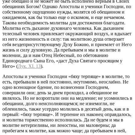
уже обещано и не может не быть исполнено верным в Своих
обещаниях Богом? Однако Апостолы и ученики Господни, по
собственному ощущению нужды, молятся об обещанном и
ожидаемом, как бы только еще о искомом, и еще нечаемом.
Такова необходимость молитвы для достижения благодати.
Молитва есть дыхание духовнаго человека. Как дыханием
телесный человек привлекает окружающий воздух, и вдыхает
из него жизненность и силу: так молитвою душа отверзает
себя вездеприсутствующему Духу Божию, и приемлет от Него
жизнь и силу духовную. Да пребываем и мы в молитве и
молении, да и нам Отец Небесный, по обетованию
Единороднаго Сына Его, «даст Духа Святаго просящим у
Него» (
Лук. XI. 13
).
Апостолы и ученики Господни «бяху терпяще» в молитве, то
есть, пребывали в ней постоянно, неутомимо, неослабно. Не
одно всенощное бдение, по вознесении Господнем,
совершили они; день за днем проходил, а обещанное не
являлось. Но не возроптали они на медление; не усомнились в
обещании, долго неисполняющемся; не изнемогли, не
обленились, также усердно молились в десятый день, как и в
первый: «бяху терпяще». И терпение их наконец оправдалось,
и молитва торжественно исполнилась. Да не будем и мы в
молитве нетерпеливы, ни леностны, ни маловерны; да
прибегаем к молитве, как можно чаще; да пребываем в ней,