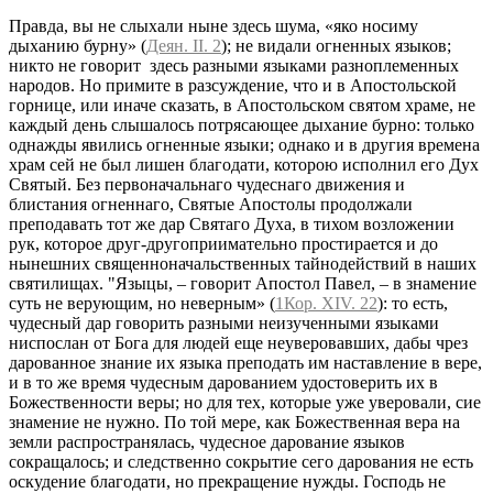
Правда, вы не слыхали ныне здесь шума, «яко носиму
дыханию бурну» (
Деян. II. 2
); не видали огненных языков;
никто не говорит здесь разными языками разноплеменных
народов. Но примите в разсуждение, что и в Апостольской
горнице, или иначе сказать, в Апостольском святом храме, не
каждый день слышалось потрясающее дыхание бурно: только
однажды явились огненные языки; однако и в другия времена
храм сей не был лишен благодати, которою исполнил его Дух
Святый. Без первоначальнаго чудеснаго движения и
блистания огненнаго, Святые Апостолы продолжали
преподавать тот же дар Святаго Духа, в тихом возложении
рук, которое друг-другоприимательно простирается и до
нынешних священноначальственных тайнодействий в наших
святилищах. "Языцы, – говорит Апостол Павел, – в знамение
суть не верующим, но неверным» (
1Кор. XIV. 22
): то есть,
чудесный дар говорить разными неизученными языками
ниспослан от Бога для людей еще неуверовавших, дабы чрез
дарованное знание их языка преподать им наставление в вере,
и в то же время чудесным дарованием удостоверить их в
Божественности веры; но для тех, которые уже уверовали, сие
знамение не нужно. По той мере, как Божественная вера на
земли распространялась, чудесное дарование языков
сокращалось; и следственно сокрытие сего дарования не есть
оскудение благодати, но прекращение нужды. Господь не