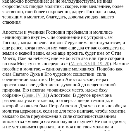
как можно постояннее; да не малодушествуем, не видя
скороспелых плодов молитвы: скорее, или медленнее, более
явственно, или более сокровенно, дарует Господь и нам,
терпящим в молитве, благодать, довольную для нашего
спасения.
Апостолы и ученики Господни пребывали и молились
«единодушно вкупе». Сие соединение их устроил Сам
Господь, когда повелел им «от Иерусалима не отлучатися»; и
еще ранее, когда поучал их: «яко аще два от вас совещаета на
земли о всякой вещи, ея же аще просита, будет има от Отца
Моего, Иже на небесех; иде же бо еста два или тpиe собрани
во имя Мое, ту есмь посреде их» (
Матф. XVIII. 19–20
). Важное
пособие в молитве, – единодушие молящихся! Подобно как
сила Святаго Духа в Его чудесном сошествии, сила
соединенной молитвы Церкви Апостольской, не раз
простирала свое действие от духовной до вещественной
природы. Ею некогда «подвижеся место, идеже бяху
собрани» (
Деян. IV. 31
) Апостолы. В другое время она
разрешила узы и заклепы, и отверзла двери темницы, в
которой заключен был Петр Апостол. Для чего и ныне общая
молитва церковная, если не для того наипаче, чтобы молитва
каждаго была преумножена в силе споспешествованием
множества «молящихся единодушно вкупе»? Не постыдимся,
и не устрашимся признать, что моя или твоя молитва и