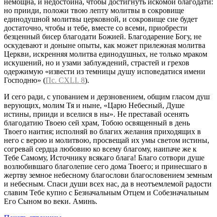
немощна, и недостойна, чтобы достигнуть искомой благодати:
но прииди, положи твою лепту молитвы в сокровище
единодушной молитвы церковной, и сокровище сие будет
достаточно, чтобы и тебе, вместе со всеми, приобрести
безценный бисер благодати Божией. Благодарение Богу, не
оскудевают и доныне опыты, как может прилежная молитва
Церкви, искренняя молитва единодушных, не только мраком
искушений, но и узами заблуждений, страстей и грехов
одержимую «извести из темницы душу исповедатися имени
Господню» (
Пс. CXLI. 8
).
И сего ради, с упованием и дерзновением, общим гласом душ
верующих, молим Тя и ныне, «Царю Небесный, Душе
истины, прииди и вселися в ны». Не преставай осенять
благодатию Твоею сей храм, Тобою освященный в день
Твоего наития; исполняй во благих желания приходящих в
него с верою и молитвою, просвещай их умы светом истины,
согревай сердца любовию ко всему благому, наипаче же к
Тебе Самому, Источнику всякаго блага! Благо сотвори душе
возлюбившаго благолепие сего дома Твоего; и принесшаго в
жертву земное небесному благослови благословением земным
и небесным. Спаси души всех нас, да в неотъемлемой радости
славим Тебе купно с Безначальным Отцем и Собезначальным
Его Сыном во веки. Аминь.