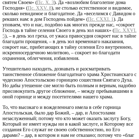
святем Своем» (
Пс. X. 3
). Да «возлюбим благолепие дома
Господня» (
Пс. XXV. 8
), не столько естественное и видимое,
сколько невидимое и благодатное. Да «веселимся с Давидом о
рекших нам: в дом Господень пойдем» (
Пс. CXXI. 1
). Да
уповаем, что и нас, подобно как многих прежде нас, «сокроет
Господь в тайне селения Своего в день зол наших» (
Пс. XXVI.
5
), – в день зол греха, от ужаса правосудия сокроет нас в тайне
благодати прощения, – в день зол временнаго наказания,
сокроет нас, прибегающих в тайну селения Его внутреннею,
искренносердечною молитвою, – сокроет во благодати
охранения, облегчения, избавления.
Утешительно находить, дознавать и разсматривать
таинственное сближение благодатнаго храма Христианскаго с
чудесною Апостольскою горницею сошествия Святаго Духа.
Но дабы утешение сие могло быть полным и верным, надобно
присовокупить другое сближение, – между пребывавшими в
оной горнице и между посетителями нашего храма.
То, что высокаго и вожделеннаго имела в себе горница
Апостольская, было дар Божий, – дар, и Апостолами
незаслуженный; потому что кто может оказать заслугу Богу,
Который не имеет нужды ни в какой заслуге, и Которому все
создания Его служат не своею собственностию, но Его
дарами? – дар, в котором и нам не отказано; потому что «благ