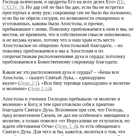
Господь всяческим, и щедроты Его на всех делех Его» (
Пс.
CXLIV. 9
). Но дар сей не был бы дан, если бы не встретил
простертых к нему рук; сокровище сие не было бы положено,
если бы не обрело сосудов, по возможности очищенных и
уготованных, каковы были Апостолы, и прочие,
пребывавшие с ними. Поколику приближаемся к ним и мы, не
местом, не временем, что в собственном смысле невозможно,
и не весьма нужно, потому что и наш храм есть место
Апостольское по общению Апостольской благодати, – но
поколику приближаемся и мы к Апостолам и их
сопричастникам расположениями духа и сердца; потолику
приближаемся к Божественному сокровищу благодати.
Какия же это расположения духа и сердца? – «Беша вси
Апоcтoли, – сказует Святый Лука, – единодушно
вкупе» (
Деян.2:1
). «Вси бяху терпяще единодушно в молитве
и молении» (
Деян.1:14
).
Апостолы и ученики Господни пребывали «в молитве и
молении» к Богу, и тем приготовляли себя к приятию
благодати Святаго Духа. Вспомним при сем, что Господь,
пред вознесением Своим, не дал им особеннаго завещания о
молитве, а только повелел «от Иерусалима не отлучатися, но
ждати обетования Отча» (
Деян. I. 4
), то есть обещаннаго
Святаго Духа. Для чего ж бы, кажется, молиться о том, что