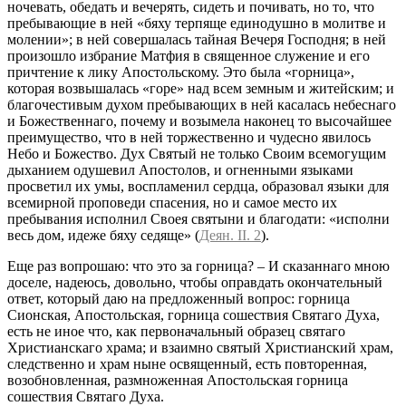
ночевать, обедать и вечерять, сидеть и почивать, но то, что
пребывающие в ней «бяху терпяще единодушно в молитве и
молении»; в ней совершалась тайная Вечеря Господня; в ней
произошло избрание Матфия в священное служение и его
причтение к лику Апостольскому. Это была «горница»,
которая возвышалась «горе» над всем земным и житейским; и
благочестивым духом пребывающих в ней касалась небеснаго
и Божественнаго, почему и возымела наконец то высочайшее
преимущество, что в ней торжественно и чудесно явилось
Небо и Божество. Дух Святый не только Своим всемогущим
дыханием одушевил Апостолов, и огненными языками
просветил их умы, воспламенил сердца, образовал языки для
всемирной проповеди спасения, но и самое место их
пребывания исполнил Своея святыни и благодати: «исполни
весь дом, идеже бяху седяще» (
Деян. II. 2
).
Еще раз вопрошаю: что это за горница? – И сказаннаго мною
доселе, надеюсь, довольно, чтобы оправдать окончательный
ответ, который даю на предложенный вопрос: горница
Сионская, Апостольская, горница сошествия Святаго Духа,
есть не иное что, как первоначальный образец святаго
Христианскаго храма; и взаимно святый Христианский храм,
следственно и храм ныне освященный, есть повторенная,
возобновленная, размноженная Апостольская горница
сошествия Святаго Духа.