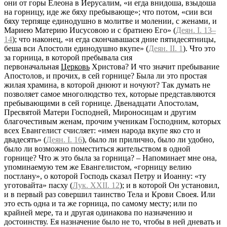
они от горы Елеона в Иерусалим, «и егда внидоша, взыдоша
на горницу, иде же бяху пребывающе»; что потом, «сии вси
бяху терпяще единодушно в молитве и молении, с женами, и
Mapиeю Maтepию Иucyсовою и с братиею Его» (
Деян. I. 13–
14
); что наконец, «и егда скончавашася дние пятидесятницы,
беша вси Апостоли единодушно вкупе» (
Деян. II. 1
). Что это
за горница, в которой пребывала сия
первоначальная
Церковь
Христова? И что значит пребывание
Апостолов, и прочих, в сей горнице? Была ли это простая
жилая храмина, в которой днюют и ночуют? Так думать не
позволяет самое многолюдство тех, которые представляются
пребывающими в сей горнице. Двенадцати Апостолам,
Пресвятой Матери Господней, Мироносицам и другим
благочестивым женам, прочим ученикам Господним, которых
всех Евангелист счисляет: «имен народа вкупе яко сто и
двадесять» (
Деян. I. 16
), было ли прилично, было ли удобно,
было ли возможно поместиться жительством в одной
горнице? Что ж это была за горница? – Напоминает мне она,
упоминаемую тем же Евангелистом, «горницу велию
постлану», о которой Господь сказал Петру и Иоаннy: «ту
уготовайта» пасху (
Лук. XXII. 12
); и в которой Он установил,
и в первый раз совершил таинство Тела и Крови Своея. Или
это есть одна и та же горница, по самому месту; или по
крайней мере, та и другая одинакова по назначению и
достоинству. Ея назначение было не то, чтобы в ней дневать и