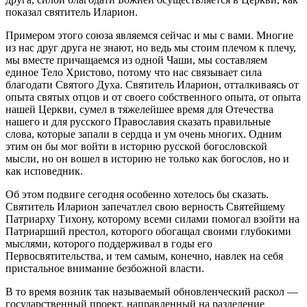
показал святитель Иларион.
Примером этого союза являемся сейчас и мы с вами. Многие
из нас друг друга не знают, но ведь мы стоим плечом к плечу,
мы вместе причащаемся из одной Чаши, мы составляем
единое Тело Христово, потому что нас связывает сила
благодати Святого Духа. Святитель Иларион, отталкиваясь от
опыта святых отцов и от своего собственного опыта, от опыта
нашей Церкви, сумел в тяжелейшее время для Отечества
нашего и для русского Православия сказать правильные
слова, которые запали в сердца и ум очень многих. Одним
этим он бы мог войти в историю русской богословской
мысли, но он вошел в историю не только как богослов, но и
как исповедник.
Об этом подвиге сегодня особенно хотелось бы сказать.
Святитель Иларион запечатлел свою верность Святейшему
Патриарху Тихону, которому всеми силами помогал взойти на
Патриарший престол, которого обогащал своими глубокими
мыслями, которого поддерживал в годы его
Первосвятительства, и тем самым, конечно, навлек на себя
пристальное внимание безбожной власти.
В то время возник так называемый обновленческий раскол —
государственный проект, направленный на разделение