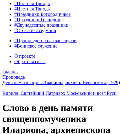
#Постная Триодь
#Цветная Триодь
#Праздники Богородичные
#Праздники Господни
#Двунадесятые праздники
#Страстная седмица
#Проповеди на разные случаи
#Воинское служение
О проекте
Обратная связь
Главная
Проповедь
День памяти сщмч. Илариона, архиеп. Верейского (1929)
Кирилл, Святейший Патриарх Московский и всея Руси
Слово в день памяти
священномученика
Илариона, архиепископа