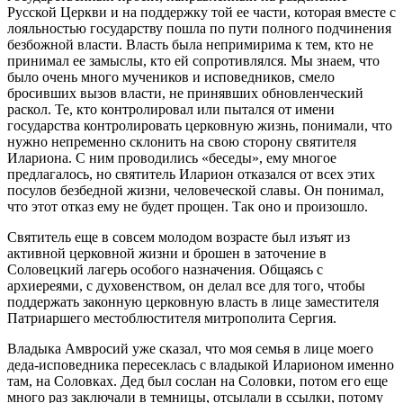
Русской Церкви и на поддержку той ее части, которая вместе с
лояльностью государству пошла по пути полного подчинения
безбожной власти. Власть была непримирима к тем, кто не
принимал ее замыслы, кто ей сопротивлялся. Мы знаем, что
было очень много мучеников и исповедников, смело
бросивших вызов власти, не принявших обновленческий
раскол. Те, кто контролировал или пытался от имени
государства контролировать церковную жизнь, понимали, что
нужно непременно склонить на свою сторону святителя
Илариона. С ним проводились «беседы», ему многое
предлагалось, но святитель Иларион отказался от всех этих
посулов безбедной жизни, человеческой славы. Он понимал,
что этот отказ ему не будет прощен. Так оно и произошло.
Святитель еще в совсем молодом возрасте был изъят из
активной церковной жизни и брошен в заточение в
Соловецкий лагерь особого назначения. Общаясь с
архиереями, с духовенством, он делал все для того, чтобы
поддержать законную церковную власть в лице заместителя
Патриаршего местоблюстителя митрополита Сергия.
Владыка Амвросий уже сказал, что моя семья в лице моего
деда-исповедника пересеклась с владыкой Иларионом именно
там, на Соловках. Дед был сослан на Соловки, потом его еще
много раз заключали в темницы, отсылали в ссылки, потому