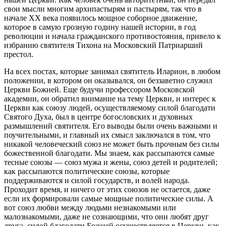
свои мысли многим архипастырям и пастырям, так что в
начале XX века появилось мощное соборное движение,
которое в самую грозную годину нашей истории, в год
революции и начала гражданского противостояния, привело к
избранию святителя Тихона на Московский Патриарший
престол.
На всех постах, которые занимал святитель Иларион, в любом
положении, в котором он оказывался, он беззаветно служил
Церкви Божией. Еще будучи профессором Московской
академии, он обратил внимание на тему Церкви, и интерес к
Церкви как союзу людей, осуществляемому силой благодати
Святого Духа, был в центре богословских и духовных
размышлений святителя. Его выводы были очень важными и
поучительными, и главный их смысл заключался в том, что
никакой человеческий союз не может быть прочным без силы
божественной благодати. Мы знаем, как рассыпаются самые
тесные союзы — союз мужа и жены, союз детей и родителей;
как рассыпаются политические союзы, которые
поддерживаются и силой государств, и волей народа.
Проходит время, и ничего от этих союзов не остается, даже
если их формировали самые мощные политические силы. А
вот союз любви между людьми незнакомыми или
малознакомыми, даже не сознающими, что они любят друг
друга, силой благодати Божией осуществляется в Церкви, как