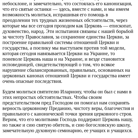
небосклоне, и замечательно, что состоялась его канонизация,
что его святые останки — здесь, вместе с нами, и мы имеем
возможность молиться, испрашивая его помощь в
преодолении тех трудных жизненных обстоятельств, через
которые мы все сегодня проходим как Церковь — епископат,
духовенство, народ. Эти испытания связаны с нашей борьбой
за чистоту Православия, за сохранение единства Церкви, за
построение правильной системы отношений Церкви и
государства, а поелику мы выступаем против той модели,
которая сегодня навязывается Церкви на Украине, то
поневоле Церковь наша и на Украине, и везде становится
исповедницей, свидетельствующей о том, что всякое
нарушение сбалансированных, правильных, основанных на
церковных канонах отношений Церкви и государства имеет
очень опасные последствия.
Будем молиться святителю Илариону, чтобы он был с нами в
этих непростых обстоятельствах. Чтобы своим
предстательством пред Господом он помогал нам сохранять
верность церковному Преданию, чистоту веры, благочестия и
правильного с канонической точки зрения церковного строя.
Верим, что его молитвами Господь поддержит Церковь нашу,
но также и сию святую обитель, и сию богословскую школу,
замечательную духовную семинарию, ее учащих и учащихся.