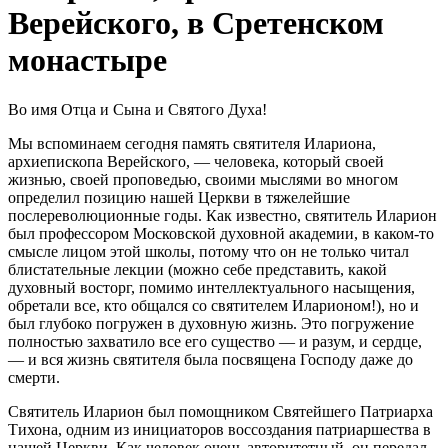
Верейского, в Сретенском
монастыре
Во имя Отца и Сына и Святого Духа!
Мы вспоминаем сегодня память святителя Илариона,
архиепископа Верейского, — человека, который своей
жизнью, своей проповедью, своими мыслями во многом
определил позицию нашей Церкви в тяжелейшие
послереволюционные годы. Как известно, святитель Иларион
был профессором Московской духовной академии, в каком-то
смысле лицом этой школы, потому что он не только читал
блистательные лекции (можно себе представить, какой
духовный восторг, помимо интеллектуального насыщения,
обретали все, кто общался со святителем Иларионом!), но и
был глубоко погружен в духовную жизнь. Это погружение
полностью захватило все его существо — и разум, и сердце,
— и вся жизнь святителя была посвящена Господу даже до
смерти.
Святитель Иларион был помощником Святейшего Патриарха
Тихона, одним из инициаторов воссоздания патриаршества в
нашей Церкви. Как человек очень авторитетный, он передал