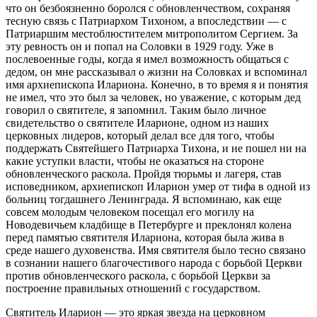
что он безбоязненно боролся с обновленчеством, сохраняя
тесную связь с Патриархом Тихоном, а впоследствии — с
Патриаршим местоблюстителем митрополитом Сергием. За
эту ревность он и попал на Соловки в 1929 году. Уже в
послевоенные годы, когда я имел возможность общаться с
дедом, он мне рассказывал о жизни на Соловках и вспоминал
имя архиепископа Илариона. Конечно, в то время я и понятия
не имел, что это был за человек, но уважение, с которым дед
говорил о святителе, я запомнил. Таким было личное
свидетельство о святителе Иларионе, одном из наших
церковных лидеров, который делал все для того, чтобы
поддержать Святейшего Патриарха Тихона, и не пошел ни на
какие уступки власти, чтобы не оказаться на стороне
обновленческого раскола. Пройдя тюрьмы и лагеря, став
исповедником, архиепископ Иларион умер от тифа в одной из
больниц тогдашнего Ленинграда. Я вспоминаю, как еще
совсем молодым человеком посещал его могилу на
Новодевичьем кладбище в Петербурге и преклонял колена
перед памятью святителя Илариона, которая была жива в
среде нашего духовенства. Имя святителя было тесно связано
в сознании нашего благочестивого народа с борьбой Церкви
против обновленческого раскола, с борьбой Церкви за
построение правильных отношений с государством.
Святитель Иларион — это яркая звезда на церковном