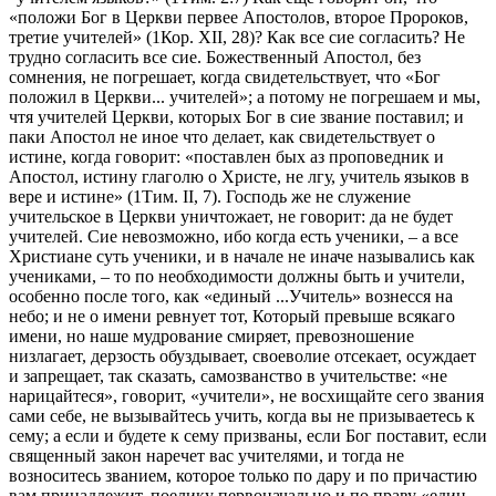
«положи Бог в Церкви первее Апостолов, второе Пророков,
третие учителей» (1Кор. XII, 28)? Как все сие согласить? Не
трудно согласить все сие. Божественный Апостол, без
сомнения, не погрешает, когда свидетельствует, что «Бог
положил в Церкви... учителей»; а потому не погрешаем и мы,
чтя учителей Церкви, которых Бог в сие звание поставил; и
паки Апостол не иное что делает, как свидетельствует о
истине, когда говорит: «поставлен бых аз проповедник и
Апостол, истину глаголю о Христе, не лгу, учитель языков в
вере и истине» (1Тим. II, 7). Господь же не служение
учительское в Церкви уничтожает, не говорит: да не будет
учителей. Сие невозможно, ибо когда есть ученики, – а все
Христиане суть ученики, и в начале не иначе назывались как
учениками, – то по необходимости должны быть и учители,
особенно после того, как «единый ...Учитель» вознесся на
небо; и не о имени ревнует тот, Который превыше всякаго
имени, но наше мудрование смиряет, превозношение
низлагает, дерзость обуздывает, своеволие отсекает, осуждает
и запрещает, так сказать, самозванство в учительстве: «не
нарицайтеся», говорит, «учители», не восхищайте сего звания
сами себе, не вызывайтесь учить, когда вы не призываетесь к
сему; а если и будете к сему призваны, если Бог поставит, если
священный закон наречет вас учителями, и тогда не
возноситесь званием, которое только по дару и по причастию
вам принадлежит, пoелику первоначально и по праву «един...