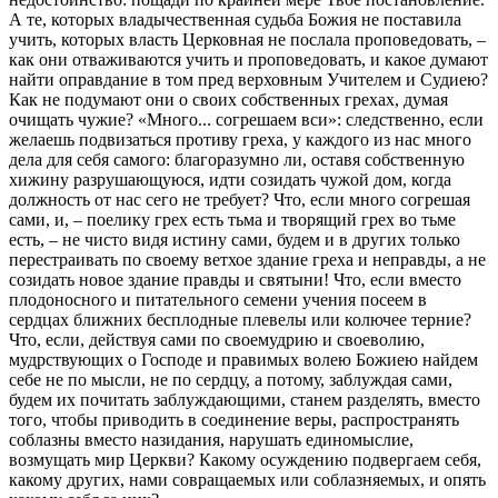
А те, которых владычественная судьба Божия не поставила
учить, которых власть Церковная не послала проповедовать, –
как они отваживаются учить и проповедовать, и какое думают
найти оправдание в том пред верховным Учителем и Судиею?
Как не подумают они о своих собственных грехах, думая
очищать чужие? «Много... согрешаем вси»: следственно, если
желаешь подвизаться противу греха, у каждого из нас много
дела для себя самого: благоразумно ли, оставя собственную
хижину разрушающуюся, идти созидать чужой дом, когда
должность от нас сего не требует? Что, если много согрешая
сами, и, – пoелику грех есть тьма и творящий грех во тьме
есть, – не чисто видя истину сами, будем и в других только
перестраивать по своему ветхое здание греха и неправды, а не
созидать новое здание правды и святыни! Что, если вместо
плодоносного и питательного семени учения посеем в
сердцах ближних бесплодные плевелы или колючее терние?
Что, если, действуя сами по своемудрию и своеволию,
мудрствующих о Господе и правимых волею Божиею найдем
себе не по мысли, не по сердцу, а потому, заблуждая сами,
будем их почитать заблуждающими, станем разделять, вместо
того, чтобы приводить в соединение веры, распространять
соблазны вместо назидания, нарушать единомыслие,
возмущать мир Церкви? Какому осуждению подвергаем себя,
какому других, нами совращаемых или соблазняемых, и опять