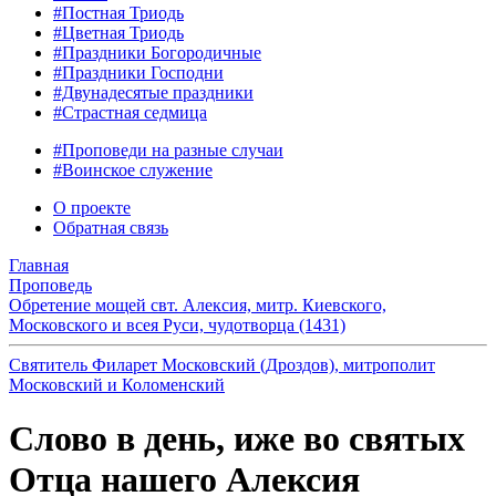
#Постная Триодь
#Цветная Триодь
#Праздники Богородичные
#Праздники Господни
#Двунадесятые праздники
#Страстная седмица
#Проповеди на разные случаи
#Воинское служение
О проекте
Обратная связь
Главная
Проповедь
Обретение мощей свт. Алексия, митр. Киевского,
Московского и всея Руси, чудотворца (1431)
Святитель Филарет Московский (Дроздов), митрополит
Московский и Коломенский
Слово в день, иже во святых
Отца нашего Алексия