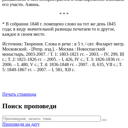
его участи. Аминь.
* * *
* В собрании 1848 г. помещено слово на тот же день 1845
года; в виду значительной разницы печатаем то и другое,
каждое в своем месте.
Источник: Творения. Слова и речи : в 5 т. / свт. Филарет митр.
Московский. - [Репр. изд.]. - Москва : Новоспасский
монастырь, 2003-2007. / Т. 1: 1803-1821 гг. – 2003. – IV, 299, III
с.; Т. 2: 1821-1826 гг. – 2005. – I, 426, IV с.; Т. 3: 1826-1836 гг. –
2006. – I, 480, V с.; Т. 4: 1836-1848 гг. - 2007. - 8, 635, VII с.; Т.
5: 1849-1867 гг. – 2007. – I, 581, XII с.
Печать страницы
Поиск проповеди
Проповеди на дату