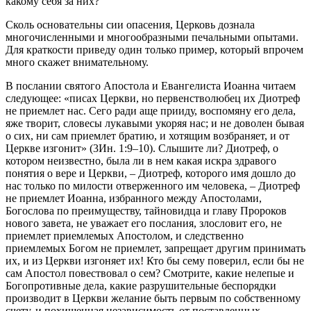
какому себя за них?
Сколь основательны сии опасения, Церковь дознала
многочисленными и многообразными печальными опытами.
Для краткости приведу один только пример, который впрочем
много скажет внимательному.
В послании святого Апостола и Евангелиста Иоанна читаем
следующее: «писах Церкви, но первенстволюбец их Диотреф
не приемлет нас. Сего ради аще прииду, воспомяну его дела,
яже творит, словесы лукавыми укоряя нас; и не доволен бывая
о сих, ни сам приемлет братию, и хотящим возбраняет, и от
Церкве изгонит» (3Ин. 1:9–10). Слышите ли? Диотреф, о
котором неизвестно, была ли в нем какая искра здравого
понятия о вере и Церкви, – Диотреф, которого имя дошло до
нас только по милости отверженного им человека, – Диотреф
не приемлет Иоанна, избранного между Апостолами,
Богослова по преимуществу, тайновидца и главу Пророков
нового завета, не уважает его послания, злословит его, не
приемлет приемлемых Апостолом, и следственно
приемлемых Богом не приемлет, запрещает другим принимать
их, и из Церкви изгоняет их! Кто бы сему поверил, если бы не
сам Апостол повествовал о сем? Смотрите, какие нелепые и
Богопротивные дела, какие разрушительные беспорядки
производит в Церкви желание быть первым по собственному
счету, и похищенная независимость от поставленных