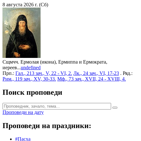
8 августа 2026 г. (Сб)
Сщмчч. Ермолая (икона), Ермиппа и Ермократа,
иереев...
undefined
Прп.:
Гал., 213 зач., V, 22 - VI, 2.
Лк., 24 зач., VI, 17-23
. Ряд.:
Рим., 119 зач., XV, 30-33.
Мф., 73 зач., XVII, 24 - XVIII, 4.
Поиск проповеди
Проповеди на дату
Проповеди на праздники:
#Пасха