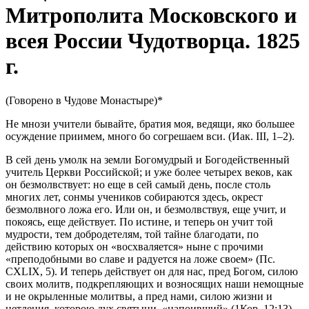
Митрополита Московского и
всея России Чудотворца. 1825
г.
(Говорено в Чудове Монастыре)*
Не мнози учители бывайте, братия моя, ведящи, яко большее
осуждение приимем, много бо согрешаем вси. (Иак. III, 1–2).
В сей день умолк на земли Богомудрый и Богодейственный
учитель Церкви Российской; и уже более четырех веков, как
он безмолвствует: но еще в сей самый день, после столь
многих лет, сонмы учеников собираются здесь, окрест
безмолвного ложа его. Или он, и безмолвствуя, еще учит, и
покоясь, еще действует. По истине, и теперь он учит той
мудрости, тем добродетелям, той тайне благодати, по
действию которых он «восхваляется» ныне с прочими
«преподобными во славе и радуется на ложе своем» (Пс.
CXLIX, 5). И теперь действует он для нас, пред Богом, силою
своих молитв, подкрепляющих и возносящих наши немощные
и не окрыленные молитвы, а пред нами, силою жизни и
нетления, которою дух святыни, «напоивший» (1Кор. 12:13),