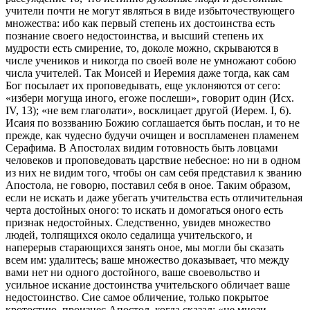
учители почти не могут являться в виде избыточествующего
множества: ибо как первый степень их достоинства есть
познание своего недостоинства, и высший степень их
мудрости есть смирение, то, доколе можно, скрываются в
числе учеников и никогда по своей воле не умножают собою
числа учителей. Так Моисей и Иеремия даже тогда, как сам
Бог посылает их проповедывать, еще уклоняются от сего:
«избери могуща иного, егоже послеши», говорит один (Исх.
IV, 13); «не вем глаголати», восклицает другой (Иерем. I, 6).
Исаия по воззванию Божию соглашается быть послан, и то не
прежде, как чудесно будучи очищен и воспламенен пламенем
Серафима. В Апостолах видим готовность быть ловцами
человеков и проповедовать царствие небесное: но ни в одном
из них не видим того, чтобы он сам себя представил к званию
Апостола, не говорю, поставил себя в оное. Таким образом,
если не искать и даже убегать учительства есть отличительная
черта достойных оного: то искать и домогаться оного есть
признак недостойных. Следственно, увидев множество
людей, толпящихся около седалища учительского, и
наперерыв старающихся занять оное, мы могли бы сказать
всем им: удалитесь; ваше множество доказывает, что между
вами нет ни одного достойного, ваше своевольство и
усильное искание достоинства учительского обличает ваше
недостоинство. Сие самое обличение, только покрытое
кротостию, произнес Апостол, когда сказал: «не мнози