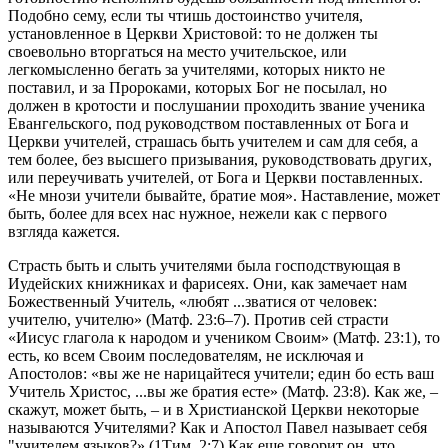
Подобно сему, если ты чтишь достоинство учителя,
установленное в Церкви Христовой: то не должен ты
своевольно вторгаться на место учительское, или
легкомысленно бегать за учителями, которых никто не
поставил, и за Пророками, которых Бог не посылал, но
должен в кротости и послушании проходить звание ученика
Евангельского, под руководством поставленных от Бога и
Церкви учителей, страшась быть учителем и сам для себя, а
тем более, без высшего призывания, руководствовать других,
или переучивать учителей, от Бога и Церкви поставленных.
«Не мнози учители бывайте, братие моя». Наставление, может
быть, более для всех нас нужное, нежели как с первого
взгляда кажется.
Страсть быть и слыть учителями была господствующая в
Иудейских книжниках и фарисеях. Они, как замечает нам
Божественный Учитель, «любят ...зватися от человек:
учителю, учителю» (Матф. 23:6–7). Против сей страсти
«Иисус глагола к народом и учеником Своим» (Матф. 23:1), то
есть, ко всем Своим последователям, не исключая и
Апостолов: «вы же не нарицайтеся учители; един бо есть ваш
Учитель Христос, ...вы же братия есте» (Матф. 23:8). Как же, –
скажут, может быть, – и в Христианской Церкви некоторые
называются Учителями? Как и Апостол Павел называет себя
"учителем языков?» (1Тим. 2:7) Как еще говорит он, что