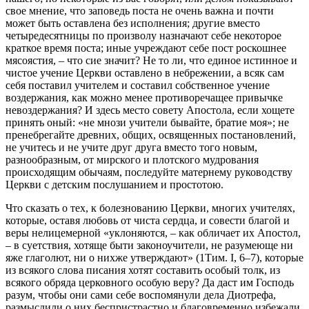
свое мнение, что заповедь поста не очень важна и почти
может быть оставлена без исполнения; другие вместо
четыредесятницы по произволу назначают себе некоторое
краткое время поста; иные учреждают себе пост роскошнее
мясоястия, – что сие значит? Не то ли, что единое истинное и
чистое учение Церкви оставлено в небрежении, а всяк сам
себя поставил учителем и составил собственное учение
воздержания, как можно менее противоречащее привычке
невоздержания? И здесь место совету Апостола, если хощете
принять оный: «не мнози учители бывайте, братие моя»; не
пренебрегайте древних, общих, освященных постановлений,
не учитесь и не учите друг друга вместо того новым,
разнообразным, от мирского и плотского мудрования
происходящим обычаям, последуйте матернему руководству
Церкви с детским послушанием и простотою.
Что сказать о тех, к болезнованию Церкви, многих учителях,
которые, оставя любовь от чиста сердца, и совести благой и
веры нелицемерной «уклоняются, – как обличает их Апостол,
– в суетствия, хотяще быти законоучители, не разумеюще ни
яже глаголют, ни о нихже утверждают» (1Тим. I, 6–7), которые
из всякого слова писания хотят составить особый толк, из
всякого обряда церковного особую веру? Да даст им Господь
разум, чтобы они сами себе воспомянули дела Диотрефа,
размыслили о них беспристрастно и благовременно избежали