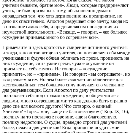
учители бывайте, братие моя». Люди, которые предприемлют
учить, не быв призваны к тому, обыкновенно думают
оправдаться тем, что хотя дерзновенно их предприятие, но
дело их спасительно. Апостол разрушает сию мечту, вводя их
в познание самих себя, и представляя им последствия их
неуместной деятельности. «Ведяще, – говорит, – яко большее
осуждение приимем: много бо согрешаем вси».
Примечайте и здесь кротость и смирение истинного учителя:
и тогда, как он творит дело учителя, он поставляет себя между
учениками; и будучи обязан обличать их грехи, произнесть на
них осуждение, сии чужие грехи, чужое осуждение он
приемлет на себя самого. Не говорит – «осуждение
приимите», но – «приимем». Не говорит: «вы согрешаете», но
«согрешаем вси». Но чем более смягчает он обличение для
жестоковыйных: тем большую силу получает его увещание
для разумевающих. Если Апостол по делу учительства
поставляет себя под страхом осуждения, в общем числе с
людьми, много согрешающими: то как должно быть страшно
дело сие для всякого другого! Что сотворю, о единый
Учителю? «Горе... мне, ...аще не благовествую» (1Кор. IX, 16),
пoелику на то поставлен: горе мне, аще и благовествую,
пoелику недостоин. О судие, праведно строгий для учителей
более, нежели для учеников! Егда приидеши осудить мое
недостоинство: пощади по крайней мере Твое постановление.