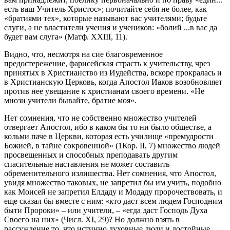
есть ваш Учитель Христос»; почитайте себя не более, как
«братиями тех», которые называют вас учителями; будьте
слуги, а не властители учения и учеников: «болий ...в вас да
будет вам слуга» (Матф. XXIII, 11).
Видно, что, несмотря на сие благовременное
предостережение, фарисейская страсть к учительству, чрез
принятых в Христианство из Иудейства, вскоре прокралась и
в Христианскую Церковь, когда Апостол Иаков возобновляет
против нее увещание к христианам своего времени. «Не
мнози учители бывайте, братие моя».
Нет сомнения, что не собственно множество учителей
отвергает Апостол, ибо в каком бы то ни было обществе, а
кольми паче в Церкви, которая есть училище «премудрости
Божией, в тайне сокровенной» (1Кор. II, 7) множество людей
просвещенных и способных преподавать другим
спасительные наставления не может составить
обременительного излишества. Нет сомнения, что Апостол,
увидя множество таковых, не запретил бы им учить, подобно
как Моисей не запретил Елдаду и Модаду пророчествовать, и
еще сказал бы вместе с ним: «кто даст всем людем Господним
быти Пророки» – или учители, – «егда даст Господь Духа
Своего на них» (Числ. XI, 29)? Но должно взять в
рассуждение то, что истинно духовные люди и достойные