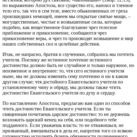
по выражению Апостола, все существо его, напоил и тленное
тело его, так что в сем теле, вместо обыкновенных от греха
произшедших немощей, имеем мы открытые святые мощи, –
могущественные, чистые и возвышенные силы, которые
подобно, как вещественное благоухание чрез телесное
приближение и прикосновение, сообщаются чрез
прикосновение веры, и чрез то производят возвышение и мир
наших собственных сил и целебные действия.
Итак, не напрасно, братия и соученики, собрались мы почтить
учителя. Пoелику же истинное почтение истинного
достоинства должно быть не случайное и только наружное, но
неизменное и внутреннее: то, чтя сего истинного учителя
ныне, мы не должны изменять сему почтению и ни в каком
другом случае; чтя достойного Евангельского учителя по
установленному чину и обряду, мы должны также чтить
достоинство Евангельского учителя по духу и сердцу.
По наставлению Апостола, предлагаю вам один из способов
чтить достоинство Евангельского учителя. Если ты
священным почитаешь царское достоинство: то не дерзнешь
возложить царский венец на себя, или подобного тебе
подданного. Если уважаешь власть: то не отважишься, не
призванный, вмешиваться в дела ее, напротив того со всякою
готовностию исполнять будешь обязанности подчиненного.