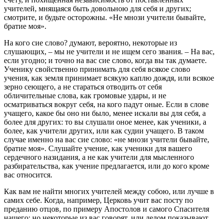
учителей, мнящаяся быть довольною для себя и других;
смотрите, и будьте осторожны. «Не мнози учители бывайте,
братие моя».
На кого сие слово? думают, вероятно, некоторые из
слушающих, – мы не учители и не ищем сего звания. – На вас,
если угодно; и точно на вас сие слово, когда вы так думаете.
Ученику свойственно принимать для себя всякое слово
учения, как земля принимает всякую каплю дождя, или всякое
зерно сеющего, а не стараться отводить от себя
обличительные слова, как громовые удары, и не
осматриваться вокруг себя, на кого падут оные. Если в слове
учащего, какое бы оно ни было, менее искали вы для себя, а
более для других: то вы слушали оное менее, как ученики, а
более, как учители других, или как судии учащего. В таком
случае именно на вас сие слово: «не мнози учители бывайте,
братие моя». Слушайте учение, как ученики для вашего
сердечного назидания, а не как учители для мысленного
разбирательства, как учение предлагается, или до кого кроме
вас относится.
Как вам не найти многих учителей между собою, или лучше в
самих себе. Когда, например, Церковь учит вас посту по
преданию отцов, по примеру Апостолов и самого Спасителя
нашего; но некоторые из вас говорят, или делом показывают