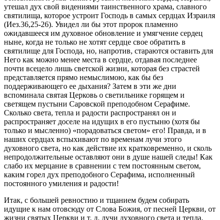
утешал дух свой видениями таинственного храма, славного
святилища, которое устроит Господь в самых сердцах Израиля
(Иез.36,25-26). Увидел ли бы этот пророк пламенно
ожидавшееся им духовное обновление и умягчение сердец
ныне, когда не только не хотят сердце свое обратить в
святилище для Господа, но, напротив, стараются оставить для
Него как можно менее места в сердце, отдавая последнее
почти всецело лишь светской жизни, которая без страстей
представляется прямо немыслимою, как бы без
поддерживающего ее дыхания? Затем в эти же дни
вспоминала святая Церковь о светильнике горящем и
светящем пустыни Саровской преподобном Серафиме.
Сколько света, тепла и радости распространял он и
распространяет доселе на идущих в его пустыню (хотя бы
только и мысленно) «порадоваться светом» его! Правда, и в
наших сердцах вспыхивают по временам лучи этого
духовного света, но как действие их кратковременно, и сколь
непродолжительные оставляют они в душе нашей следы! Как
слабо их мерцание в сравнении с тем постоянным светом,
каким горел дух преподобного Серафима, исполненный
постоянного умиления и радости!
Итак, с большей ревностию и тщанием будем собирать
идущие к нам отовсюду от Слова Божия, от песней Церкви, от
жизни святых Церкви и т. д. лучи духовного света и тепла,