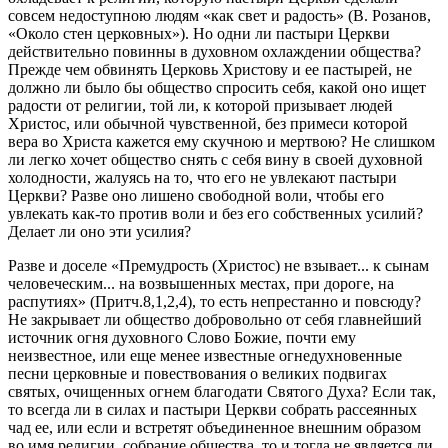
совсем недоступною людям «как свет и радость» (В. Розанов,
«Около стен церковных»). Но одни ли пастыри Церкви
действительно повинны в духовном охлаждении общества?
Прежде чем обвинять Церковь Христову и ее пастырей, не
должно ли было бы общество спросить себя, какой оно ищет
радости от религии, той ли, к которой призывает людей
Христос, или обычной чувственной, без примеси которой
вера во Христа кажется ему скучною и мертвою? Не слишком
ли легко хочет общество снять с себя вину в своей духовной
холодности, жалуясь на то, что его не увлекают пастыри
Церкви? Разве оно лишено свободной воли, чтобы его
увлекать как-то против воли и без его собственных усилий?
Делает ли оно эти усилия?
Разве и доселе «Премудрость (Христос) не взывает... к сынам
человеческим... на возвышенных местах, при дороге, на
распутиях» (Притч.8,1,2,4), то есть непрестанно и повсюду?
Не закрывает ли общество добровольно от себя главнейший
источник огня духовного Слово Божие, почти ему
неизвестное, или еще менее известные огнедухновенные
песни церковные и повествования о великих подвигах
святых, очищенных огнем благодати Святого Духа? Если так,
то всегда ли в силах и пастыри Церкви собрать рассеянных
чад ее, или если и встретят объединенное внешним образом
во имя религии собрание общества, то и тогда не является ли