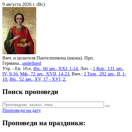
9 августа 2026 г. (Вс)
Вмч. и целителя Пантелеимона (икона). Прп.
Германа...
undefined
Утр. - Ев. 10-е,
Ин., 66 зач., XXI, 1-14.
Лит. -
1 Кор., 131 зач.,
IV, 9-16.
Мф., 72 зач., XVII, 14-23.
Вмч.:
2 Тим., 292 зач., II, 1-
10.
Ин., 52 зач., XV, 17 - XVI, 2.
Поиск проповеди
Проповеди на дату
Проповеди на праздники: