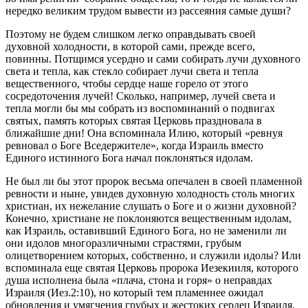
нередко великим трудом вывести из рассеяния самые души?
Поэтому не будем слишком легко оправдывать своей
духовной холодности, в которой сами, прежде всего,
повинны. Потщимся усердно и сами собирать лучи духовного
света и тепла, как стекло собирает лучи света и тепла
вещественного, чтобы сердце наше горело от этого
сосредоточения лучей! Сколько, например, лучей света и
тепла могли бы мы собрать из воспоминаний о подвигах
святых, память которых святая Церковь праздновала в
ближайшие дни! Она вспоминала Илию, который «ревнуя
ревновал о Боге Вседержителе», когда Израиль вместо
Единого истинного Бога начал поклоняться идолам.
Не был ли бы этот пророк весьма опечален в своей пламенной
ревности и ныне, увидев духовную холодность столь многих
христиан, их нежелание слушать о Боге и о жизни духовной?
Конечно, христиане не поклоняются вещественным идолам,
как Израиль, оставивший Единого Бога, но не заменили ли
они идолов многоразличными страстями, грубым
олицетворением которых, собственно, и служили идолы? Или
вспоминала еще святая Церковь пророка Иезекииля, которого
душа исполнена была «плача, стона и горя» о неправдах
Израиля (Иез.2:10), но который тем пламеннее ожидал
обновления и умягчения грубых и жестоких сердец Израиля,