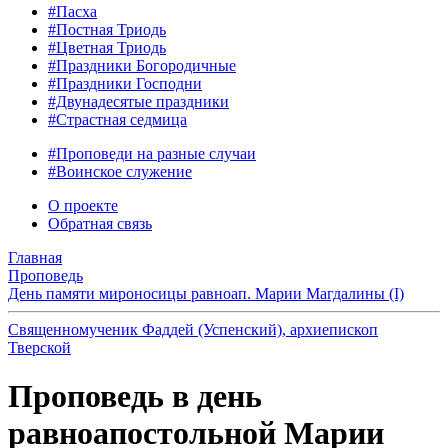
#Пасха
#Постная Триодь
#Цветная Триодь
#Праздники Богородичные
#Праздники Господни
#Двунадесятые праздники
#Страстная седмица
#Проповеди на разные случаи
#Воинское служение
О проекте
Обратная связь
Главная
Проповедь
День памяти мироносицы равноап. Марии Магдалины (I)
Священномученик Фаддей (Успенский), архиепископ
Тверской
Проповедь в день
равноапостольной Марии