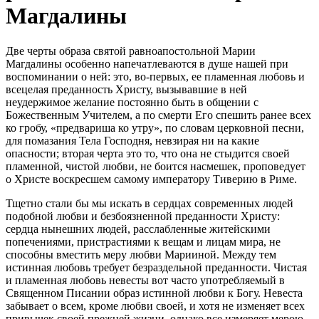
Магдалины
Две черты образа святой равноапостольной Марии
Магдалины особенно напечатлеваются в душе нашей при
воспоминании о ней: это, во-первых, ее пламенная любовь и
всецелая преданность Христу, вызывавшие в ней
неудержимое желание постоянно быть в общении с
Божественным Учителем, а по смерти Его спешить ранее всех
ко гробу, «предвариша ко утру», по словам церковной песни,
для помазания Тела Господня, невзирая ни на какие
опасности; вторая черта это то, что она не стыдится своей
пламенной, чистой любви, не боится насмешек, проповедует
о Христе воскресшем самому императору Тиверию в Риме.
Тщетно стали бы мы искать в сердцах современных людей
подобной любви и безбоязненной преданности Христу:
сердца нынешних людей, расслабленные житейскими
попечениями, пристрастиями к вещам и лицам мира, не
способны вместить меру любви Марииной. Между тем
истинная любовь требует безраздельной преданности. Чистая
и пламенная любовь невесты вот часто употребляемый в
Священном Писании образ истинной любви к Богу. Невеста
забывает о всем, кроме любви своей, и хотя не изменяет всех
привычек своей прежней жизни, однако все измеряет мерою