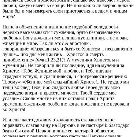
любви, какую имеет в сердце. Не подобною ли мерою должны
были бы и мы измерять свои пристрастия к вещам и лицам
мира?
Ныне в объяснение и извинение подобной холодности
нередко высказываются суждения, будто безраздельную
любовь к Богу должны иметь лишь пустынники, а не люди,
живущие в мире. Так ли это? А апостолы,
говорившие: «Разрешиться и быть со Христом... несравненно
лучше... ибо для меня жизнь – Христос и смерть –
приобретение» (Флп.1.23,21)? А мученики Христовы и
мученицы? Не говорили ли последние, идя на мучения за
Христа: «Тебе, Женише мой, люблю, и Тебе ищущи
страдальчествую, и сраспинаюся, и спогребаюся крещению
Твоему»; «Женише мой сладчайший Христе!.. Не трудно ми
тещи во след Тебе, ибо сладость любве Твоея душу мою
надеждею впери, и красота милости Твоей сердце мое
услади»? Сколь многие из них оставили ради Христа
временных женихов, особенно когда последние не веровали
во Христа!
Или еще часто духовную холодность стараются ныне
оправдать, слагая вину на Церковь и ее пастырей: благодаря
будто бы самой Церкви в лице ее пастырей общество
охладевает к религии, которую пастыри Церкви сделали