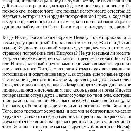
который, подобно страннику на чужой земле, не имел собственн
дай мне сего странника, который даже в пеленах привитал в Егип
покрою его, покрою того, кто покрыл наготу моего естества; да
мертвеца, который во Иордане похоронил мой грех. Я ходатайст
о мертвеце, коего осудили те самые, кого он освободил из рабст
единородный единаго Отца, Бог в мире, и нет другаго, кроме Е
Когда Иосиф сказал таким образом Пилату; то сей приказал отдать ему всесвятое тело Иисусово. Иосиф, пришед на Голгофу, снял с древа Бога во плоти, и положил на земли; а таким образом лежал долу простертый Тот, кто всех влек горе; Жизнь и Дыхание на краткое время делается бездыханною; Творец многоочитых делается незрящим; Воскресение всех повержено было на землю; Бог, возставляющий мертвых, умерщвляется плотию и умолкает гром слова Божия. Вземлется руками содержащий небо дланию. Скажи, скажи, Иосиф! как это ты совершаешь страшное погребение тела Иисусова? Не ужасаешься ли носить на руках Того, коего трепещут херувимы? С каким страхом обнажаешь божественную плоть Его? Не трепещешь ли, устремляя взор на обнажаемое естество плоти – преестественнаго Бога? Скажи мне, Иосиф, как положишь ты на восток умершаго, который сам есть Восток востоков? Как ты своими перстами закроешь очи Иисуса, который пречистыми перстами своими отверз очи слепому? Как сомкнешь уста Того, кто развязал язык немому? Как сложишь руки того, кто исцелил изсохшую руку; как спеленаешь ноги Того, кто исцелил хромаго; как возложишь на одр Того, кто сказал разслабленному: «возьми одр твой и ходи» (Мф.9:6 и др.); как пролиешь миро на небесное Миро, себя истощившее и освятившее мир? Как отрешь еще точащее кровь ребро Иисуса, исцелившаго кровоточивую? Как омоешь тело Бога, омывшаго и очистившаго всех? Какие возжжешь светильники для истиннаго Света, просвещающаго всякаго человека? Какия воспоешь погребальныя песни Тому, кого неумолкно славословят небесныя воинства? Как будешь оплакивать Того, кто оплакивал умершаго Лазаря, и чрез четыре дня воскресил его? Как будешь оплакивать Того, кто даровал всем радость и разрушил печаль Евину? Я ублажаю, Иосиф, твои руки, прикасавшияся к источавшим еще кровь рукам и ногам Иисусовым; ублажаю твои руки, осязавшия рану, точащую кровь; ублажаю твои уста, прикасавшияся к устам Иисусовым, и почерпавшия оттуда Духа Святаго; ублажаю твои очи, смотревшия на очи Иисусовы и почерпнувшия оттуда свет истинный; ублажаю твое лице, приближавшееся к лицу Божию; ублажаю твои рамена, носившия Носящаго всех; ублажаю твою главу, на которую склонялся Христос – Глава всех; ублажаю твои длани, коими ты носил Носящаго всяческая; ублажаю Иосифа и Никодима, ибо они прежде херувимов носили на себе Бога, прежде шестокрылатых послужили Богу, покрыв Господа не крылами, но синдоном; Иосиф и Никодим носили на раменах своих Того, кого трепещут херувимы, и все чины безплотных ужасаются. «Прииде Иосиф с Никодимом» (Ин.19:38–40): посему стекся сюда и весь божественный собор Ангелов; предваряют херувимы, стекаются серафимы, носят престолы, покрывают шестокрылатые, трепещут многоочитые, видя Иисуса с угасшим зрением; силы спокрывают, воспевают начала, ужасаются чины; изумляются все воинства превыспренних сил, и в удивлении спрашивают друг друга: что значит это необычайное и непостижимое зрелище? На земле смертные безпрепятственно смотрят на того Бога, на котораго не смеем взирать мы безплотные; Иосиф и Никодим свободно погребают Того, которому с благоговением предстоят херувимы. Как изшел Сущий в недрах Отчих? Как пришел на землю Исполняющий всяческая? Как открылся Сокровенный от всех? Совершенный Бог, пребывающий горе с Отцем, долу с Материю является совершенным смертным. Никогда не являвшийся нам, каким образом является человекам