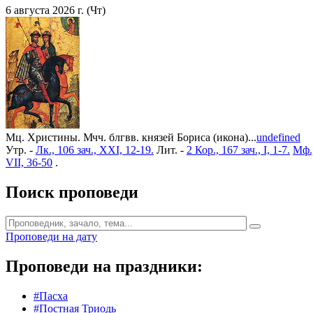
6 августа 2026 г. (Чт)
Мц. Христины. Мчч. блгвв. князей Бориса (икона)...
undefined
Утр. -
Лк., 106 зач., XXI, 12-19.
Лит. -
2 Кор., 167 зач., I, 1-7.
Мф.,
VII, 36-50
.
Поиск проповеди
Проповеди на дату
Проповеди на праздники:
#Пасха
#Постная Триодь