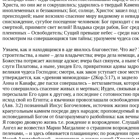
Христа, но они же и сокрушились; ударились о твердый Камень,
иноплеменных и беззаконных; Бог, солнце, Христос зашел под 
преисподней; ныне возсияло спасение миру видимому и невидим
снисхождение, сугубое посещение человеков: Бог приходит с не
смертной, приимите свет велий! Владыка среди рабов, Бог ср
плененных – Освободитель; Сущий превыше небес – среди нас
посмотрим на совершающияся там тайны; уразумеем чудеса со
Узнаем, как и находящимся в аде явилось благовестие. Что же? 
строительства, а ныне – дела владычества; вчера дела немощи, 
Божества потрясает жилище адское; вчера был связуем, а ныне
слуги Пилатовы, а ныне, увидев Его, привратники адовы задр
великия чудеса Господни; смотри, как закон уступает свое мес
утверждается, как «древняя мимоидоша» (2Кор.5:17), и зацвело
Анна и Каиафа; две пасхи совершались – ветхозаветная, которо
что совершилось спасение живых и мертвых; Иудеи, связывая аг
пересылали Его один к другому, а последние с готовностию пр
исход свой из Египта; а язычники провозглашали освобождение
(Авв. 3:2) познанный Иисус Богочеловек, источник жизни пос
краеугольным камнем посреди двух народов; проповедуемый вм
исповеданный Богом от благоразумнаго разбойника: как вечны
Я говорю двоякую жизнь т.е. рождение и возрождение. Слушай
Ангел же возвестил Марии Магдалине о страшном возрождении 
пеленами, – и здесь обвивается плащаницею; по рождении при
Иосиф Аримафейский – попечитель о жизни нашей (Христе); ме