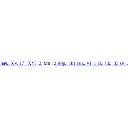
 зач., XV, 17 - XVI, 2.
Мц.:
2 Кор., 181 зач., VI, 1-10.
Лк., 33 зач.,