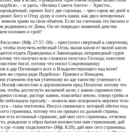
адуйся», – и здесь, «Велика Совета Ангел» – Христос,
ворожденный, принес Богу две горлицы, – чрез сорок же дней и
принес Богу и Отцу душу и плоть наши, как двух непорочных
 земном храме на свои объятия. Если ты считаешь это баснею и
ак родившись от Девы, Он не повредил знамений девства
 кем положен в гроб?
Иисусова» (Мф. 27:57–58): – приступил смертный к смертному,
у, чтобы получить небесный Огнь; малая капля от малой капли
щается отдать Праведника и Законодавца; неправедный судия
потому что получил всю сложную ипостась Господа; поистине
 поистине богат, потому что носил Сокровищницу
учив в дар Питающаго всех и Владычествующаго над всем?
аен же страха ради Иудейска». Пришел и Никодим,
м утаением поучая утаенному во аде таинству утаеннаго в
 а Иосиф смелостию и дерзновением пред Пилатом: потому что
атом, чтобы достигнуть желаемой цели; с какою скромностию
мрачил солнце, расторг камни, поколебал землю, отверз гробы и
бе небольшую просьбу: – позволь мне похоронить мертвое тело
уса – сына тектонова; Иисуса связаннаго, который обитал под
 сего странника, потому что он пришел из дальней страны,
дин есть истинный странник; дай мне сего странника, отчизны
есто, рождение и образ бытия неизвестны нам странникам; дай
 где «главу подклонити» (Мф. 8:20), дай мне сего странника,