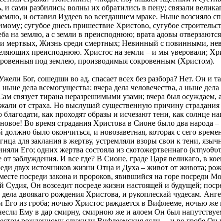
 и сами разбились; волны их обратились в пену; связали велика
землю, и оставил Иудеев во всегдашнем мраке. Ныне возсияло с
ому; сугубое днесь пришествие Христово, сугубое строительств
ба на землю, а с земли в преисподнюю; врата адовы отверзаются:
еди мертвых, Жизнь среди смертных; Невинный с повинными, нев
еляющих преисподнюю. Христос на земли – и мы уверовали; Хри
кровенныя под землею, производимыя сокровенным (Христом).
Ужели Бог, сошедши во ад, спасает всех без разбора? Нет. Он и 
а ныне дела всемогущества; вчера дела человечества, а ныне дел
 Сам связует тирана неразрешимыми узами; вчера был осуждаем,
ожали от страха. Но выслушай существенную причину страдания 
то благодати, как проходят образы и исчезают тени, как солнце 
 новое! Во время страдания Христова в Сионе было два народа –
й должно было окончиться, и новозаветная, которая с сего време
нца для заклания в жертву, устремляли взоры свои к тени, языч
иняли Его; одних жертва состояла из скотожертвеннаго (κτηνοθυ
 от заблуждения. И все где? В Сионе, граде Царя великаго, в к
реди двух источников жизни Отца и Духа – живот от живота; ро
есте посреди закона и пророков, явившийся на горе посреди Мо
й Судия, Он возседит посреде жизни настоящей и будущей; пос
 дела двоякаго рождения Христова, и рукоплескай чудесам. Анг
Его из гроба; ночью Христос раждается в Вифлееме, ночью же 
несли Ему в дар смирну, смирною же и алоем Он был напутствуе
стом рожденному служили Вифлеемския ясли, – и во гробе Он во