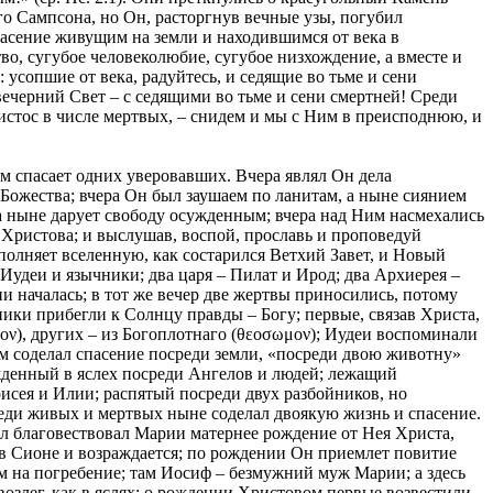
го Сампсона, но Он, расторгнув вечные узы, погубил
пасение живущим на земли и находившимся от века в
о, сугубое человеколюбие, сугубое низхождение, а вместе и
 усопшие от века, радуйтесь, и седящие во тьме и сени
ечерний Свет – с седящими во тьме и сени смертней! Среди
стос в числе мертвых, – снидем и мы с Ним в преисподнюю, и
там спасает одних уверовавших. Вчера являл Он дела
а Божества; вчера Он был заушаем по ланитам, а ныне сиянием
 а ныне дарует свободу осужденным; вчера над Ним насмехались
Христова; и выслушав, воспой, прославь и проповедуй
наполняет вселенную, как состарился Ветхий Завет, и Новый
 Иудеи и язычники; два царя – Пилат и Ирод; два Архиерея –
ни началась; в тот же вечер две жертвы приносились, потому
ники прибегли к Солнцу правды – Богу; первые, связав Христа,
τον), других – из Богоплотнаго (θεοσωμον); Иудеи воспоминали
оем соделал спасение посреди земли, «посреди двою животну»
жденный в яслех посреди Ангелов и людей; лежащий
исея и Илии; распятый посреди двух разбойников, но
реди живых и мертвых ныне соделал двоякую жизнь и спасение.
ел благовествовал Марии матернее рождение от Нея Христа,
в Сионе и возраждается; по рождении Он приемлет повитие
м на погребение; там Иосиф – безмужний муж Марии; а здесь
злег, как в яслях; о рождении Христовом первые возвестили