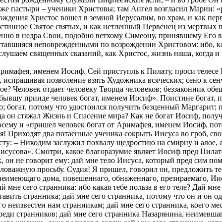
же пастыри – ученики Христовы; там Ангел возгласил Марии: «р
рождения Христос вошел в земной Иерусалим, во храм, и как пер
истинное Святое святых, и как нетленный Первенец из мертвых 
енно в недра Свои, подобно ветхому Симеону, принявшему Его в
 оставшияся неповрежденными по возрождении Христовом: ибо, к
ослушаем священных сказаний, как Христос, жизнь наша, когда и
Аримафея, именем Иосиф. Сей приступль к Пилату, проси телесе 
, испрашивая позволение взять Художника всяческих; сено к сен
е? Человек отдает человеку Творца человеков; беззаконник обе
е бывшу прииде человек богат, именем Иосиф». Поистине богат, 
во; богат, потому что удостоился получить безценный Маргарит;
да он стяжал Жизнь и Спасение мира? Как не богат Иосиф, пол
осему и «пришел человек богат от Аримафея, именем Иосиф, пот
 Приходят два потаенные ученика сокрыть Иисуса во гроб, свои
исту: – Никодим заслужил похвалу щедростию на смирну и алое,
е Иисусова». Смотри, какое благоразумие являет Иосиф пред Пил
к, он не говорит ему: дай мне тело Иисуса, который пред сим по
аловажную просьбу. Судия! Я пришел, говорил он, предложить те
 неимеющаго дома, повешеннаго, обнаженнаго, презираемаго, Иис
 мне сего странника: ибо какая тебе польза в его теле? Дай мне
тавить странника; дай мне сего странника, потому что он и он о
его неизвестен нам странникам; дай мне сего странника, коего м
еди странников; дай мне сего странника Назарянина, неимевшаго