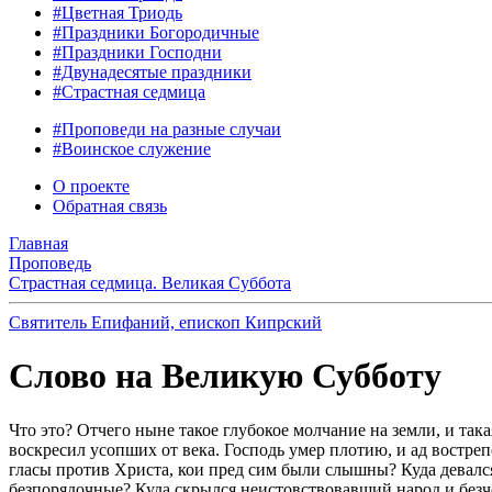
#Цветная Триодь
#Праздники Богородичные
#Праздники Господни
#Двунадесятые праздники
#Страстная седмица
#Проповеди на разные случаи
#Воинское служение
О проекте
Обратная связь
Главная
Проповедь
Страстная седмица. Великая Суббота
Святитель Епифаний, епископ Кипрский
Слово на Великую Субботу
Что это? Отчего ныне такое глубокое молчание на земли, и так
воскресил усопших от века. Господь умер плотию, и ад вострепе
гласы против Христа, кои пред сим были слышны? Куда девался
безпорядочные? Куда скрылся неистовствовавший народ и безч