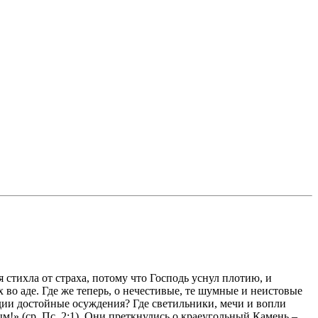
я стихла от страха, потому что Господь уснул плотию, и
х во аде. Где же теперь, о нечестивые, те шумные и неистовые
удии достойные осуждения? Где светильники, мечи и вопли
!» (ср. Пс. 2:1). Они преткнулись о краеугольный Камень –