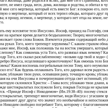
аго жилища, даже родился в яслях; дай мне сего странника, кот
те, не имел града, веси, дома, жилища и родства, и обитал в чуж
й мне сего мертвеца, который есть вместе Бог: я покрою его, пот
вую о мертвеце, который от всех терпел обиды, котораго друг пр
ва; я прошу, игемон, о мертвеце, у котораго нет отца на земле, н
го.
, и как человек, и вместе как человеколюбивый Бог? Как Невидимый стал видимым? Каким образом Невещественный воплотился? Как Безстрастный пострадал? Как Судия предстал судилищу? Как Жизнь вкусила смерти? Как Невместимый вмещается во гробе? Как обитает во гробе «сый в недрех Отчих?» (Ин.1:18). Как входит во врата пещеры Тот, кто отверз врата рая? Врата девства не разрушивший сокрушает врата ада? Как ученикам явился «дверемь заключенным»? (Ин.20:19). Как для людей отверз двери царствия небеснаго, врата гроба и печати сохранив целыми? Как вменяется в мертвых, «Иже в мертвых свободь»? (Пс.87:6). Как невечерний Свет является в темных и сени смертной? С каким намерением низходит во ад? Может быть Он идет возставить осужденнаго Адама. Точно, Он идет отыскивать первозданнаго, как погибшую овцу; точно, Бог и Сын Евы идет освободить плененнаго Адама и плененную вместе с ним Еву от страданий? Но снидем с Ним и возрадуемся, ускорим, воспоем, поспешим увидеть, как Бог примиряется с людьми: как всеблагий Господь освободил осужденных. Ибо человеколюбивый по естеству, идет с силою и властию, чтобы извести плененных от века, и тех, коих поглотила и отлучила от Бога горькая и ненасытная смерть, причислить к небожителям. Там первосозданный и прежде всех осужденный Адам; там первоумерший и первый праведный пастырь Авель, образ неправеднаго заколения пастыря Христа; там Ной, образ Христа, строителя кивота великой Церкви Божией, которая спасла зверонравных язычников от потопа нечестия чрез голубицу – Духа Святаго, и испустила чернаго врана; там Авраам, прародитель Христов, принесший без заколения угодную Богу жертву; там Исаак, котораго, во образ Христов, Авраам связал для жертвоприношения; там Иаков, который во аде так же скорбит, как скорбел на земли об Иосифе; там узник Иосиф, который во образ Христа, был узником во Египте, – а напоследок сделался господином; там Моисей – в таком же мраке, в каком был, когда его положили в темный ковчежец; там во рве ада Даниил, некогда вверженный в ров львиный; там Иеремия, который некогда был во рве тинном; там Иона, бывший во чреве китовом, во образ вечнаго и превечнаго Христа; там и богоотец Давид, от коего по плоти родился Христос. Но что мне говорить о Давиде, Ионе и Соломоне? В темной утробе ада был великий Иоанн, бо́льший из всех Пророков, который всем находившимся в аде предвозвещал Христа; чем самым и соделался вдвойне Предтечею – проповедником для живых и мертвых; он из узилища Иродова был послан во всемирное узилище адское, где от века пребывали скончавшиеся праведники и неправедные. Но пророки и все праведники непрестанно молили оттуда Господа, чтобы избавил их от скорбей и вечно-мрачной ночи; ибо иной из них говорил: «из чрева адова услыши глас мой!» (Ион.2:3), другой: «из глубины воззвах Тебе, Господи, Господи, услыши глас мой» (Пс.129:1); один говорил: «яви лице Твое и спасемся» (Пс.79:4), а другой: «седяй на херувимех явися» (Пс.79:2); иной говорил: «воздвигни силу Твою и прииди во еже спасти нас» (Пс.79:3), а другой: «скоро да предварят ны щедроты Твоя, Господи» (Пс.78:8); один: «избави душу мою от ада преисподнейшаго» (Пс.85:13); а другой: «Господи, изведи из ада душу мою» (Пс.29:4); один говорил: «не остави души моей во аде» (Пс.15:10); а другой: «да взыдет от истления живот мой к Тебе, Господи Боже мой» (Ион.2:6). Всемилосердый Господь Христос, услышав их, не почел справедливым соделать причастниками своего чело