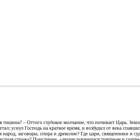
ая тишина? – Оттого глубокое молчание, что почивает Царь. Земл
тал; уснул Господь на краткое время, и возбудил от века спавши
 народ, заговоры, спира и дреколие? Где цари, священники и с
естная стража? Поистинне, «людие поучишася тщетным и суетным