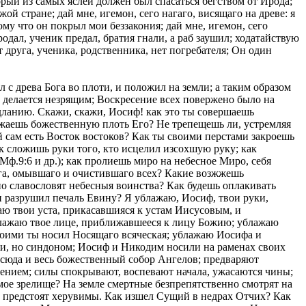
орый из самых яслей должен был спасаться бегством от Ирода;
ой стране; дай мне, игемон, сего нагаго, висящаго на древе: я
ому что он покрыл мои беззакония; дай мне, игемон, сего
одал, ученик предал, братия гнали, а раб заушил; ходатайствую
ет друга, ученика, родственника, нет погребателя; Он один
веколюбия только тех, кои жили во время пребывания Его на земли и после онаго жить будут; но и тех, кои прежде Его пришествия содержались во аде, и сидели во тме и сени смертной; посему людей, находящихся во плоти, он посетил с одушевленною плотию, а душам разлучившимся с телами явился с божественною и пречистою душею, которая, разлучившись с телом, не разлучилась с Божеством. Итак поспешим сойти умом во ад, дабы видеть, как там Он обезсилил своею силою сильнаго тирана, и как одним сиянием без оружия обезоружил безсмертныя силы; как, сокрушив врата, отверз двери древом крестным, как попрал змия и повесил главу его, разрушил средостение, поставил непобедимые трофеи, умертвил смерть, истлил тление и возставил человека в первобытное достоинство. Вчера Он, отвергая пособие Ангелов, говорил Петру: «могу представить вящше нежели дванадесяти легеона Ангелов» (Мф.26:53); а ныне с Божественною властию, как победитель и владыка, сходит даже до ада и смерти, в сопровождении безплотных воинств и чинов невидимых, не дванадесяти легеонов, но тмы тем и тысячи тысяч Ангелов, властей, престолов, шестокрылатых и многоочитых, дабы уничтожить чрез смерть тирана. Эти чины сопутствовали Ему, не как содейственники, но сопровождали Его с благоговением, как Господа и Царя, потому что всесильный Христос не нуждается в содействии; их долг и вместе пламенное желание предстоять своему Господу и Богу; посему по одному мановению стремятся друг пред другом исполнять повеления, и всегда готовы на брань со врагами и беззаконниками; посему и тогда сходили с Господом Богом своим во ад и преисподния жилища к заключенным от века, дабы в силе извести узников. Тогда, лишь только светоносное пришествие Господа с Божественным сонмом осияло крепко огражденное, безвестное и мрачное узилище и темницы адския, всех предварил Архистратиг Гавриил, и произнес к противным силам следующее повеление: «возмите врата князи ваша», а после него возгласил Михаил: «возмитеся врата вечная» (Пс.23:7); потом и силы сказали: отстранитесь, беззаконные привратники; а наконец и власти со властию: разрешитесь неразрешимыя узы; не думайте, чтобы пришедший Господь не мог взойти чрез затворенныя двери; Он повелевает вам, как беглым рабам, взять врата вечная, то есть, сломить их: «возмите врата князи ваша», потому что предстоит Христос, небесная Дверь; уравняйте путь пришедшему на запад адский, Господь имя ему; исход Его чрез врата смертные; вы сделали входы, а Он пришел сотворить исход; поэтому не медлите, возмите врата и спешите; возмите не медля; а если вы не решитесь на это; то мы прикажем самим вратам взяться без рук: – «возмитеся врата вечная». Вслед за сими словами небесных сил, врата взялись, узы разрешились, заклепы разпались, основания узилища поколебались; противныя силы обратились в бегство. Бросив бразды свои, они воскликнули: «кто есть сей Царь славы?» (Пс.23:8). Кто это совершающий в аде такия чудеса? Кто этот выводящий отсюда усопших здесь от века? Кто этот разрушающий нашу силу, и изводящий из адской темницы от века связанных? Между тем Господь приблизился к самой преисподней адской, где особенно стрегом был в узах первосозданный Адам, коего Господь, взяв за руку, возставил, сказав: «востани, спяй, и воскресни от мертвых, и осветит тя Х