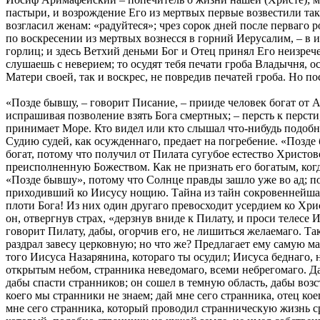
пастыри, и возрождение Его из мертвых первые возвестили так
возгласил женам: «радуйтеся»; чрез сорок дней после перваго 
по воскресении из мертвых вознесся в горний Иерусалим, – в 
горлиц; и здесь Ветхий деньми Бог и Отец принял Его неизреч
слушаешь с неверием; то осудят тебя печати гроба Владычня,
Матери своей, так и воскрес, не повредив печатей гроба. Но п
«Позде бывшу, – говорит Писание, – прииде человек богат от 
испрашивая позволение взять Бога смертных; – персть к персти
принимает Море. Кто видел или кто слышал что-нибудь подобно
Судию судей, как осужденнаго, предает на погребение. «Позд
богат, потому что получил от Пилата сугубое естество Христо
преисполненную Божеством. Как не признать его богатым, ког
«Позде бывшу», потому что Солнце правды зашло уже во ад; п
приходивший ко Иисусу нощию. Тайна из тайн сокровеннейшая!
плоти Бога! Из них один другаго превосходит усердием ко Хр
он, отвергнув страх, «дерзнув вниде к Пилату, и проси телес
говорит Пилату, дабы, огорчив его, не лишиться желаемаго. Та
раздрал завесу церковную; но что же? Предлагает ему самую м
того Иисуса Назарянина, котораго ты осудил; Иисуса беднаго,
открытым небом, странника неведомаго, всеми небрегомаго. Дай
дабы спасти странников; он сошел в темную область, дабы возс
коего мы странники не знаем; дай мне сего странника, отец ко
мне сего странника, который проводил странническую жизнь ср