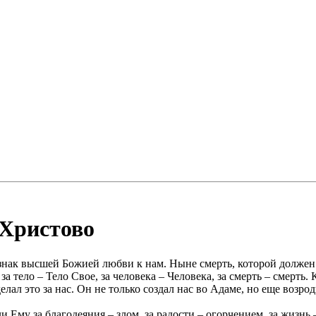
 Христово
знак высшей Божией любви к нам. Ныне смерть, которой должен
а тело – Тело Свое, за человека – Человека, за смерть – смерть
елал это за нас. Он не только создал нас во Адаме, но еще возро
и Ему за благодеяния – злом, за радости – огорчением, за жизнь