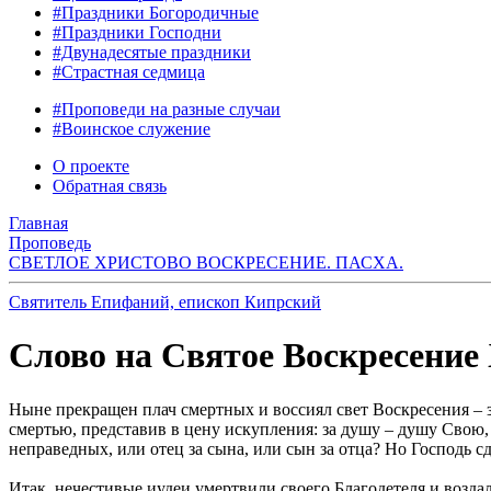
#Праздники Богородичные
#Праздники Господни
#Двунадесятые праздники
#Страстная седмица
#Проповеди на разные случаи
#Воинское служение
О проекте
Обратная связь
Главная
Проповедь
СВЕТЛОЕ ХРИСТОВО ВОСКРЕСЕНИЕ. ПАСХА.
Святитель Епифаний, епископ Кипрский
Слово на Святое Воскресение
Ныне прекращен плач смертных и воссиял свет Воскресения – 
смертью, представив в цену искупления: за душу – душу Свою, з
неправедных, или отец за сына, или сын за отца? Но Господь сд
Итак, нечестивые иудеи умертвили своего Благодетеля и воздал