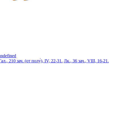
undefined
Гал., 210 зач. (от полу́), IV, 22-31.
Лк., 36 зач., VIII, 16-21.