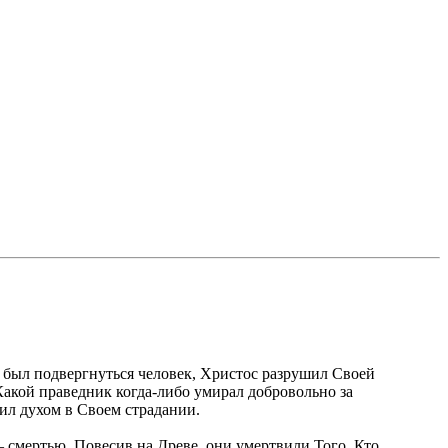
 был подвергнуться человек, Христос разрушил Своей
. Какой праведник когда-либо умирал добровольно за
дил духом в Своем страдании.
 – смертью. Повесив на Древе, они умертвили Того, Кто