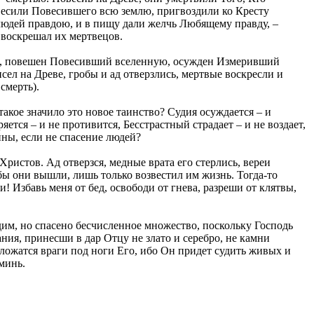
овесили Повесившего всю землю, пригвоздили ко Кресту
людей правдою, и в пищу дали желчь Любящему правду, –
о воскрешал их мертвецов.
лю, повешен Повесивший вселенную, осужден Измеривший
ел на Древе, гробы и ад отверзлись, мертвые воскресли и
смерть).
акое значило это новое таинство? Судия осуждается – и
тся – и не противится, Бесстрастный страдает – и не воздает,
йны, если не спасение людей?
Христов. Ад отверзся, медные врата его стерлись, вереи
бы они вышли, лишь только возвестил им жизнь. Тогда-то
! Избавь меня от бед, освободи от гнева, разреши от клятвы,
дим, но спасено бесчисленное множество, поскольку Господь
ания, принесши в дар Отцу не злато и серебро, не камни
оложатся враги под ноги Его, ибо Он придет судить живых и
минь.