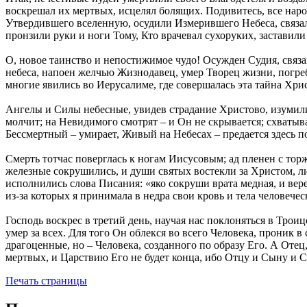
воскрешал их мертвых, исцелял болящих. Подивитесь, все нар
Утвердившего вселенную, осудили Измерившего Небеса, связа
пронзили руки и ноги Тому, Кто врачевал сухоруких, заставили
О, новое таинство и непостижимое чудо! Осужден Судия, свя
небеса, напоен желчью Жизнодавец, умер Творец жизни, погреб
многие явились во Иерусалиме, где совершалась эта тайна Хрис
Ангелы и Силы небесные, увидев страдание Христово, изумилис
молчит; на Невидимого смотрят – и Он не скрывается; схватыв
Бессмертный – умирает, Живый на Небесах – предается здесь п
Смерть тотчас поверглась к ногам Иисусовым; ад пленен с торж
железные сокрушились, и души святых востекли за Христом, ли
исполнились слова Писания: «яко сокруши врата медная, и вереи
из-за которых я принимала в недра свои кровь и тела человечес
Господь воскрес в третий день, научая нас поклоняться в Тро
умер за всех. Для того Он облекся во всего Человека, проник 
драгоценные, но – Человека, созданного по образу Его. А Отец
мертвых, и Царствию Его не будет конца, ибо Отцу и Сыну и С
Печать страницы