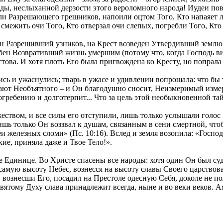
оды, неслыханной дерзости этого вероломного народа! Иудеи п
ли Разрешающего грешников, напоили оцтом Того, Кто напаяет 
 смежить очи Того, Кто отверзал очи слепых, погребли Того, Кт
зан Разрешивший узников, на Крест возведен Утвердивший зем
ен Возвративший жизнь умершим (потому что, когда Господь вис
това. И хотя плоть Его была пригвождена ко Кресту, но попрала 
ь и ужаснулись; тварь в ужасе и удивлении вопрошала: что бы т
ают Необъятного – и Он благодушно сносит, Неизмеримый измеряе
огребению и долготерпит... Что за цель этой необыкновенной та
еством, и все силы его отступили, лишь только услышали голос 
шь только Он воззвал к душам, связанным в сени смертной, что
 железных сломи» (Пс. 10:16). Вслед и земля возопила: «Господи
кие, приняла даже и Твое Тело!».
ице Единице. Во Христе спасены все народы: хотя один Он был су
в самую высоту Небес, вознесся на высоту славы Своего царствов
, вознесши Его, посадил на Престоле одесную Себя, доколе не п
вятому Духу слава принадлежит всегда, ныне и во веки веков. А