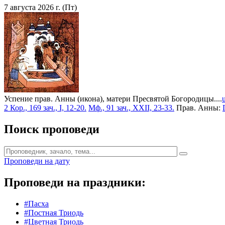
7 августа 2026 г. (Пт)
Успение прав. Анны (икона), матери Пресвятой Богородицы....
2 Кор., 169 зач., I, 12-20.
Мф., 91 зач., XXII, 23-33.
Прав. Анны:
Поиск проповеди
Проповеди на дату
Проповеди на праздники:
#Пасха
#Постная Триодь
#Цветная Триодь