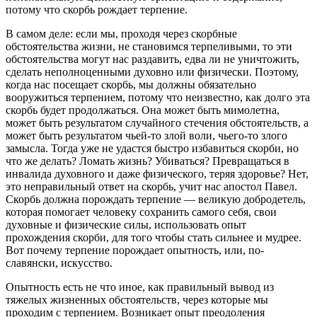
потому что скорбь рождает терпение.
В самом деле: если мы, проходя через скорбные
обстоятельства жизни, не становимся терпеливыми, то эти
обстоятельства могут нас раздавить, едва ли не уничтожить,
сделать неполноценными духовно или физически. Поэтому,
когда нас посещает скорбь, мы должны обязательно
вооружиться терпением, потому что неизвестно, как долго эта
скорбь будет продолжаться. Она может быть мимолетна,
может быть результатом случайного стечения обстоятельств, а
может быть результатом чьей-то злой воли, чьего-то злого
замысла. Тогда уже не удастся быстро избавиться скорби, но
что же делать? Ломать жизнь? Убиваться? Превращаться в
инвалида духовного и даже физического, теряя здоровье? Нет,
это неправильный ответ на скорбь, учит нас апостол Павел.
Скорбь должна порождать терпение — великую добродетель,
которая помогает человеку сохранить самого себя, свои
духовные и физические силы, использовать опыт
прохождения скорби, для того чтобы стать сильнее и мудрее.
Вот почему терпение порождает опытность, или, по-
славянски, искусство.
Опытность есть не что иное, как правильный вывод из
тяжелых жизненных обстоятельств, через которые мы
проходим с терпением. Возникает опыт преодоления