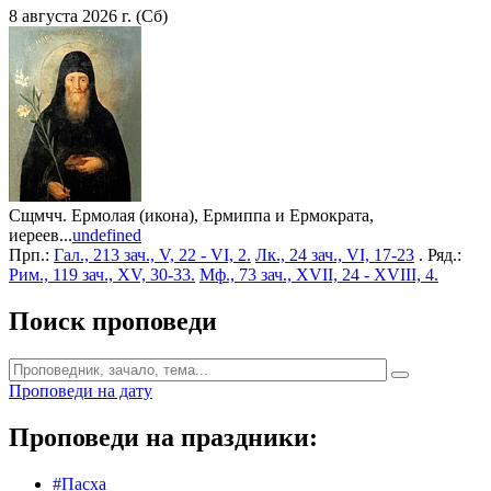
8 августа 2026 г. (Сб)
Сщмчч. Ермолая (икона), Ермиппа и Ермократа,
иереев...
undefined
Прп.:
Гал., 213 зач., V, 22 - VI, 2.
Лк., 24 зач., VI, 17-23
. Ряд.:
Рим., 119 зач., XV, 30-33.
Мф., 73 зач., XVII, 24 - XVIII, 4.
Поиск проповеди
Проповеди на дату
Проповеди на праздники:
#Пасха