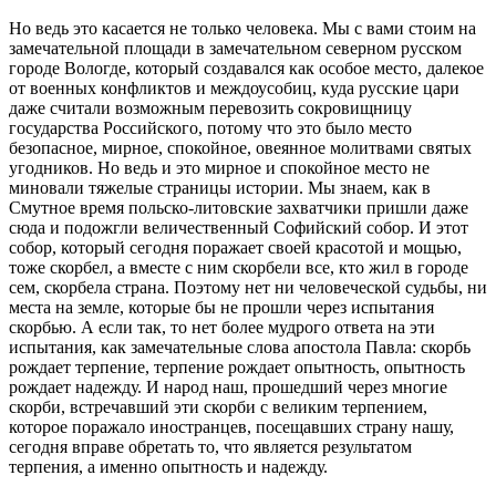
Но ведь это касается не только человека. Мы с вами стоим на
замечательной площади в замечательном северном русском
городе Вологде, который создавался как особое место, далекое
от военных конфликтов и междоусобиц, куда русские цари
даже считали возможным перевозить сокровищницу
государства Российского, потому что это было место
безопасное, мирное, спокойное, овеянное молитвами святых
угодников. Но ведь и это мирное и спокойное место не
миновали тяжелые страницы истории. Мы знаем, как в
Смутное время польско-литовские захватчики пришли даже
сюда и подожгли величественный Софийский собор. И этот
собор, который сегодня поражает своей красотой и мощью,
тоже скорбел, а вместе с ним скорбели все, кто жил в городе
сем, скорбела страна. Поэтому нет ни человеческой судьбы, ни
места на земле, которые бы не прошли через испытания
скорбью. А если так, то нет более мудрого ответа на эти
испытания, как замечательные слова апостола Павла: скорбь
рождает терпение, терпение рождает опытность, опытность
рождает надежду. И народ наш, прошедший через многие
скорби, встречавший эти скорби с великим терпением,
которое поражало иностранцев, посещавших страну нашу,
сегодня вправе обретать то, что является результатом
терпения, а именно опытность и надежду.