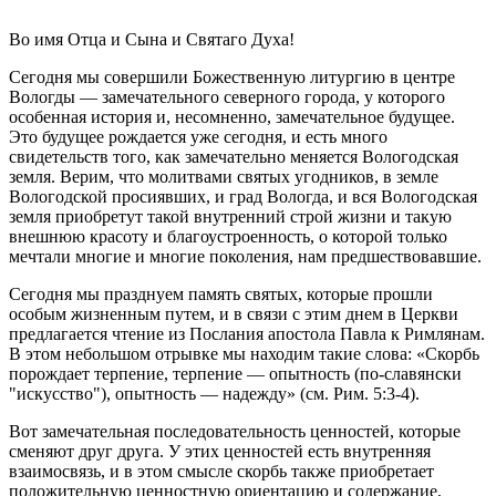
Во имя Отца и Сына и Святаго Духа!
Сегодня мы совершили Божественную литургию в центре
Вологды — замечательного северного города, у которого
особенная история и, несомненно, замечательное будущее.
Это будущее рождается уже сегодня, и есть много
свидетельств того, как замечательно меняется Вологодская
земля. Верим, что молитвами святых угодников, в земле
Вологодской просиявших, и град Вологда, и вся Вологодская
земля приобретут такой внутренний строй жизни и такую
внешнюю красоту и благоустроенность, о которой только
мечтали многие и многие поколения, нам предшествовавшие.
Сегодня мы празднуем память святых, которые прошли
особым жизненным путем, и в связи с этим днем в Церкви
предлагается чтение из Послания апостола Павла к Римлянам.
В этом небольшом отрывке мы находим такие слова: «Скорбь
порождает терпение, терпение — опытность (по-славянски
"искусство"), опытность — надежду» (см. Рим. 5:3-4).
Вот замечательная последовательность ценностей, которые
сменяют друг друга. У этих ценностей есть внутренняя
взаимосвязь, и в этом смысле скорбь также приобретает
положительную ценностную ориентацию и содержание,