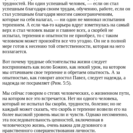
трудностей. Ни один успешный человек, — если он стал
успешным благодаря своим трудам, обучению, работе, если он
стал успешным благодаря многим самоограничениям,
которые на себя налагал, — ни один не миновал испытания
терпением. А если чья-то карьера вдруг взметнулась на самый
верх и стал человек выше и главнее всех, а скорбей не
испытал, терпения и опытности не приобрел, то с таким
человеком может произойти все что угодно. Он не в полной
мере готов к несению той ответственности, которая на него
возлагается.
Вот почему трудные обстоятельства жизни следует
воспринимать как волю Божию, как некий урок, на котором
мы оттачиваем свое терпение и обретаем опытность. А за
опытностью, как говорит апостол Павел, следует надежда, а
надежда не посрамляет (Рим. 5:5).
Мы сейчас говорим о стезях человеческих, о жизненном пути,
на котором все это встречается. Нет ни одного человека,
который не испытал бы скорби, трудности, болезни; но не
каждый может сказать, что скорбь и терпение возвели его на
более высокий уровень мысли и чувств. Однако несомненно,
эта последовательность ценностей, включенная в
человеческую жизнь, очень важна для духовного и
нравственного совершенствования личности.