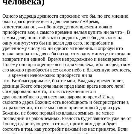
человека)
Одного мудреца древности спросили: что бы, по его мнению,
было драгоценнее всего для человека? «Время, —
ответствовал он, — ибо посредством времени можно
приобрести все; а самого времени нельзя купить ни за что». В
самом деле, попытайся кто продлить для себя день хотя на
одну минуту: что бы ни делал для сего, не прибавит к
уреченному числу их ни одного мгновения. Попробуй кто
также возвратить для себя назад, хотя одну минуту: никогда не
возвратит ни единой. Время непродолжимо и невозвратимо!
Посему оно драгоценнее всего для человека, ибо посредством
его можно приобрести все: самое небо и блаженную вечность,
— а времени невозможно приобрести ни за
что. Возблагодарим же, братие мои, Владыку времен и лет,
десница Коего отверзла ныне пред нами врата нового лета!
Сим даровано нам то, что есть нужнейшего и
драгоценнейшего для всех нас, даровано время! И как
свойство даров Божиих есть всеобщность и беспристрастие в
их разделении, то все мы равно прияли новый дар из рук
Божиих, не более первый из владык земных, не менее
последний из рабов земных. Разность будет зависеть уже не от
Господа дарствующего, а от нас, приимших дар; и будет
состоять в том, как употребит каждый из нас принятое. Если