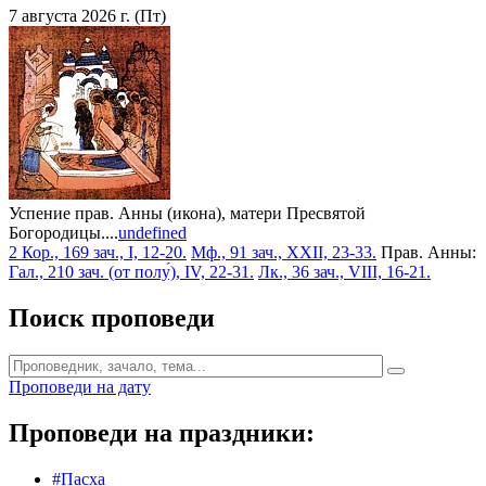
7 августа 2026 г. (Пт)
Успение прав. Анны (икона), матери Пресвятой
Богородицы....
undefined
2 Кор., 169 зач., I, 12-20.
Мф., 91 зач., XXII, 23-33.
Прав. Анны:
Гал., 210 зач. (от полу́), IV, 22-31.
Лк., 36 зач., VIII, 16-21.
Поиск проповеди
Проповеди на дату
Проповеди на праздники:
#Пасха