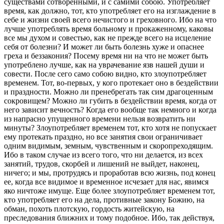
существами сотворенными, и с самими собою. Употребляет
время, как должно, тот, кто употребляет его на изглаждение в
себе и жизни своей всего нечистого и греховного. Ибо на что
лучше употреблять время больному и прокаженному, каковы
все мы духом и совестью, как не прежде всего на исцеление
себя от болезни? И может ли быть болезнь хуже и опаснее
греха и беззакония? Посему время ни на что не может быть
употреблено лучше, как на уврачевание язв нашей души и
совести. После сего само собою видно, кто злоупотребляет
временем. Тот, во-первых, у кого протекает оно в бездействии
и праздности. Можно ли пренебрегать так сим драгоценным
сокровищем? Можно ли губить в бездействии время, когда от
него зависит вечность? Когда его вообще так немного и когда
из напрасно упущенного времени нельзя возвратить ни
минуты? Злоупотребляет временем тот, кто хотя не попускает
ему протекать праздно, но все занятия свои ограничивает
одним видимым, земным, чувственным и скоропреходящим.
Ибо в таком случае из всего того, что ни делается, из всех
занятий, трудов, скорбей и лишений не выйдет, наконец,
ничего; и мы, протрудясь и проработав всю жизнь, под конец
ее, когда все видимое и временное исчезает для нас, явимся
яко ничтоже имуще. Еще более злоупотребляет временем тот,
кто употребляет его на дела, противные закону Божию, на
обман, похоть плотскую, гордость житейскую, на
преследования ближних и тому подобное. Ибо, так действуя,