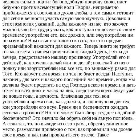
человек сильно портит богоподобную природу свою, идет
безумно против всемогущей воли Творца, неприметно
приближается к состоянию духов злобы, а тем самым готовит
для себя в вечности участь самую злополучную. Довольно и
этих немногих указаний, дабы каждому из нас, кто захочет,
можно было без труда узнать, как поступал он доселе со своим
временем: употреблял его, как должно, или злоупотреблял им
неразумно? Нам остается только сказать, что это предмет
чрезвычайной важности для каждого. Теперь никто не требует
от нас отчета в нашем времени: оно каждый день, с утра до
вечера, предоставлено нашему произволу. Употребляй его и
действуй, как хочешь; делай или не делай; извлекай из него
пользу или злоупотребляй им: все это, по-видимому, равно для
Того, Кто дарует нам время; но так не будет всегда! Наступит,
наконец, для всех и каждого последний час времени, когда мы
должны будем предстать на суд Господа веков и времен, и дать
отчет во всех днях и часах наших, следствием коего будут уже
не новые годы, а вечность, блаженная для тех, кои
употребляли время свое, как должно, и злополучная для тех,
кои употребляли его всуе. Будем ли в беспечности ожидать
сего часа грозного? Но что может быть безрассуднее подобной
беспечности? Это значило бы обречь себя на явную погибель.
А если так, то, по выходе из сего храма, обретя уединенное
место, размыслим прилежно о том, как проводили мы доселе
свое время, и как нам проводить его отселе. Такое