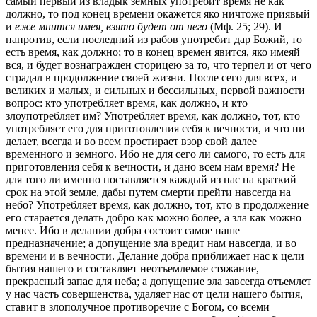
самый первый из владык земных употребит время не как
должно, то под конец времени окажется яко ничтоже приявый
и
еже мнится имея, взято будет от него
(Мф. 25; 29). И
напротив, если последний из рабов употребит дар Божий, то
есть время, как должно; то в конец времен явится, яко имеяй
вся, и будет вознагражден сторицею за то, что терпел и от чего
страдал в продолжение своей жизни. После сего для всех, и
великих и малых, и сильных и бессильных, первой важности
вопрос: кто употребляет время, как должно, и кто
злоупотребляет им? Употребляет время, как должно, тот, кто
употребляет его для приготовления себя к вечности, и что ни
делает, всегда и во всем простирает взор свой далее
временного и земного. Ибо не для сего ли самого, то есть для
приготовления себя к вечности, и дано всем нам время? Не
для того ли именно поставляется каждый из нас на краткий
срок на этой земле, дабы путем смерти прейти навсегда на
небо? Употребляет время, как должно, тот, кто в продолжение
его старается делать добро как можно более, а зла как можно
менее. Ибо в делании добра состоит самое наше
предназначение; а допущение зла вредит нам навсегда, и во
времени и в вечности. Делание добра приближает нас к цели
бытия нашего и составляет неотъемлемое стяжание,
прекрасный запас для неба; а допущение зла завсегда отъемлет
у нас часть совершенства, удаляет нас от цели нашего бытия,
ставит в злополучное противоречие с Богом, со всеми