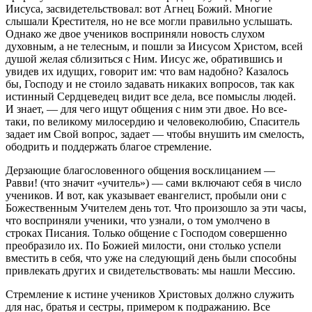
Иисуса, засвидетельствовал: вот Агнец Божий. Многие
слышали Крестителя, но не все могли правильно услышать.
Однако же двое учеников восприняли новость слухом
духовным, а не телесным, и пошли за Иисусом Христом, всей
душой желая сблизиться с Ним. Иисус же, обратившись и
увидев их идущих, говорит им: что вам надобно? Казалось
бы, Господу и не стоило задавать никаких вопросов, так как
истинный Сердцеведец видит все дела, все помыслы людей.
И знает, — для чего ищут общения с ним эти двое. Но все-
таки, по великому милосердию и человеколюбию, Спаситель
задает им Свой вопрос, задает — чтобы внушить им смелость,
ободрить и поддержать благое стремление.
Дерзающие благословенного общения восклицанием —
Равви! (что значит «учитель») — сами включают себя в число
учеников. И вот, как указывает евангелист, пробыли они с
Божественным Учителем день тот. Что произошло за эти часы,
что восприняли ученики, что узнали, о том умолчено в
строках Писания. Только общение с Господом совершенно
преобразило их. По Божией милости, они столько успели
вместить в себя, что уже на следующий день были способны
привлекать других и свидетельствовать: мы нашли Мессию.
Стремление к истине учеников Христовых должно служить
для нас, братья и сестры, примером к подражанию. Все