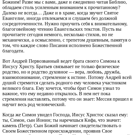
Божиим! Разве мы с вами, даже и ежедневно читая Библию,
обладаем столь усиленным вниманием к прочитанному?
Далеко не всегда… Даже и в храме, когда звучит Святое
Евангелие, иногда отвлекаемся и слушаем без должной
сосредоточенности. Нужно приучить себя к внимательному,
благоговейному чтению Евангельских текстов. Пусть вы
прочитаете сегодня немного, несколько стихов, но не
механически, а осмысленно, с трепетом душевным, памятуя о
том, что каждое слово Писания исполнено Божественной
благодати.
Вот Андрей Первозванный ведет брата своего Симона к
Иисусу Христу. Братьев связывает не только физическое
родство, но и родство духовное — вера, любовь, дружба,
взаимопонимание, стремление к истине. Потому Андрей всей
душой стремится сделать родного ему человека участником
великого блага. Ему хочется, чтобы брат Симон узнал то
важное, что ему недавно открылось. В нем нет пока
стремления наставлять, потому что он знает: Мессия пришел и
научит весь род человеческий.
Когда же Симон увидел Господа, Иисус Христос сказал ему:
ты, Симон, сын Ионин; ты наречешься Кифа, что значит:
камень (Петр). Сын Божий начинает свидетельствовать о
Своем Божественном происхождении, проявив Свое