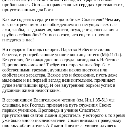
приблизилось. Оно — в православных сердцах христианских,
приуготованных для Бога.
Как же соделать сердце свое достойным Спасителя? Чем же,
как не отречением и освобождением от гнетущих всех нас
лжи, злобы, раздражения, зависти, осуждения, тщеславия и
грубого себялюбия? От всего того, что еще так прочно
гнездится в нас!
Но недаром Господь говорит: Царство Небесное силою
берется, и употребляющие усилие восхищают его (Мф.11:12).
Без усилия, без каждодневного труда наследовать Небесное
Царство невозможно! Требуется непрестанная борьба с
собственными грехами, дурными наклонностями или
свойствами характера. Всякое зло и беззаконие, пусть даже
маленькое и на первый взгляд незначительное, причиняет
душе величайший вред. И без внутренней борьбы успех в
духовной жизни недостижим.
В сегодняшнем Евангельском чтении (см. Ин.1:35-51) мы
слышали, как Господь призвал на путь служения Своих
первых учеников. Проповедь и учение Спасителя
приуготовлял святой Иоанн Креститель, у которого в то время
уже было много последователей. Люди внимали праведному
пророку-обличителю. А Иоанн Предтеча, увидев идущего