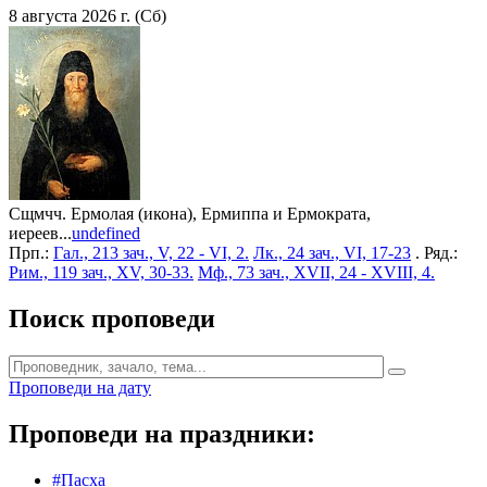
8 августа 2026 г. (Сб)
Сщмчч. Ермолая (икона), Ермиппа и Ермократа,
иереев...
undefined
Прп.:
Гал., 213 зач., V, 22 - VI, 2.
Лк., 24 зач., VI, 17-23
. Ряд.:
Рим., 119 зач., XV, 30-33.
Мф., 73 зач., XVII, 24 - XVIII, 4.
Поиск проповеди
Проповеди на дату
Проповеди на праздники:
#Пасха