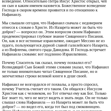
всеведение. Относительно Петра Иисус Христос открыл, чей
он сын и каким именем назовется. Божественное всеведение
Господа в скором времени проявится и по отношению к
Нафанаилу.
Мы слышали сегодня, что Нафанаил сначала с недоверием
отнесся к словам о Христе. Из Назарета может ли быть что
доброе? — вопросил он. Этим вопросом своим Нафанаил
продемонстрировал глубокое знание Священного Писания.
Он, как и все истинные израильтяне, ожидает Мессию не из
худого, пользующегося дурной славой галилейского Назарета,
а из Вифлеема, святого града Давидова. И Господь встречает
Нафанаила словами: вот подлинно Израильтянин.
Почему Спаситель так сказал, почему похвалил его?
Всевидящий Сын Божий этими словами указал, что Нафанаил
не только внимательно читал Священное Писание, но и
запечатлевал строки великой книги в душе своей.
Нафанаил не возгордился от похвалы, а просто спросил,
почему Учитель считает его таким. Он общался с Иисусом
Христом как с человеком, но Тот отвечал ему как Бог. Только
Бог знает то, чего не могут видеть и знать люди. Он не только
слышал слова Нафанаила — из Назарета может ли быть что
доброе? — но видел его, когда тот был под смоковницею.