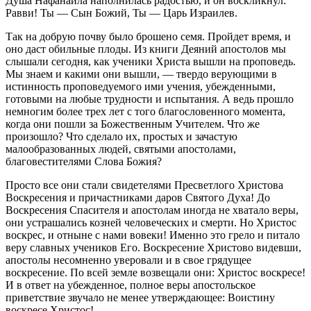
Душа Нафанаила наполнилась радостью, и он воскликнул:
Равви! Ты — Сын Божий, Ты — Царь Израилев.
Так на добрую почву было брошено семя. Пройдет время, и
оно даст обильные плоды. Из книги Деяний апостолов мы
слышали сегодня, как ученики Христа вышли на проповедь.
Мы знаем и какими они вышли, — твердо верующими в
истинность проповедуемого ими учения, убежденными,
готовыми на любые трудности и испытания. А ведь прошло
немногим более трех лет с того благословенного момента,
когда они пошли за Божественным Учителем. Что же
произошло? Что сделало их, простых и зачастую
малообразованных людей, святыми апостолами,
благовестителями Слова Божия?
Просто все они стали свидетелями Пресветлого Христова
Воскресения и причастниками даров Святого Духа! До
Воскресения Спасителя и апостолам иногда не хватало веры,
они устрашались козней человеческих и смерти. Но Христос
воскрес, и отныне с нами вовеки! Именно это грело и питало
веру славных учеников Его. Воскресение Христово видевши,
апостолы несомненно уверовали и в свое грядущее
воскресение. По всей земле возвещали они: Христос воскресе!
И в ответ на убежденное, полное веры апостольское
приветствие звучало не менее утверждающее: Воистину
воскресе Христос!