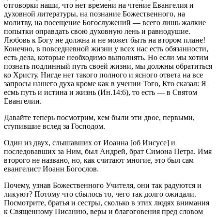
отговорки наши, что нет времени на чтение Евангелия и
духовной литературы, на познание Божественного, на
молитву, на посещение Богослужений — всего лишь жалкие
попытки оправдать свою духовную лень и равнодушие.
Любовь к Богу не должна и не может быть на втором плане!
Конечно, в повседневной жизни у всех нас есть обязанности,
есть дела, которые необходимо выполнять. Но если мы хотим
познать подлинный путь своей жизни, мы должны обратиться
ко Христу. Нигде нет такого полного и ясного ответа на все
запросы нашего духа кроме как в учении Того, Кто сказал: Я
есмь путь и истина и жизнь (Ин.14:6), то есть — в Святом
Евангелии.
Давайте теперь посмотрим, кем были эти двое, первыми,
ступившие вслед за Господом.
Один из двух, слышавших от Иоанна [об Иисусе] и
последовавших за Ним, был Андрей, брат Симона Петра. Имя
второго не названо, но, как считают многие, это был сам
евангелист Иоанн Богослов.
Почему, узнав Божественного Учителя, они так радуются и
ликуют? Потому что сбылось то, чего так долго ожидали.
Посмотрите, братья и сестры, сколько в этих людях внимания
к Священному Писанию, веры и благоговения пред словом