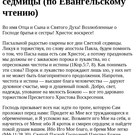
седмицы (по Евангельскому
чтению)
Во имя Отца и Сына и Святого Духа! Возлюбленные о
Господе братья и сестры! Христос воскресе!
Пасхальной радостью озарены все дни Светлой седмицы.
Ликуя и торжествуя, по слову апостола Павла, будем помнить
о том, что Пасха наша есть сам Христос, а потому праздновать
мы должны не с закваскою порока и лукавства, но с
опресноками чистоты и истины (1Кор.5:7, 8). Как понимать
эти слова? Порок и лукавство порождают лишь зло, у них нет
и не может быть благоприятного продолжения. Напротив,
чистота и истина — высшие блага человечества — даруют
духовное счастье, мир и душевный покой. Добро, свет,
надежда, упование на милость Божию — все это даровано
торжеством Пресветлого Христова Воскресения.
Господь призывает всех нас идти по тропе, которую Сам
проложил перед нами: Придите ко Мне все труждающиеся и
обремененные, и Я успокою вас. Возьмите иго Мое на себя, и
научитесь от Меня: ибо Я кроток и смирен сердцем; и найдете
покой душам вашим. Ибо Иго Мое благо, и бремя Мое легко
(Мф.11:28-30). Святой Пасхой Господней Царство Божие