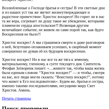
Возлюбленные о Господе братья и сестры! В эти светлые дни
и из наших уст так же звучит жизнеутверждающее и
радостное приветствие: Христос воскресе! Но горит ли в нас
та же вера, согревает ли душу такое же убеждение, которыми
пламенели сердца апостольские?! Возвещая другим
величайшее событие, не живем ли сами порой так, как будто
Воскресения не было?!
Христос воскрес! А мы страшимся смерти и даже разговоров
о ней, безутешно оплакиваем усопших, в скорбный момент
совершенно не думая об их будущем воскресении.
Христос воскрес! Но в нас все та же тяга к земному,
материальному, тленному, к суете текущего дня. Святитель
Феофан Затворник пишет: «…живите так, чтобы ваша жизнь
была единым словом: “Христос воскрес!” — и чтобы, смотря
на вас, все люди могли сказать: “Воистину воскрес!”, потому
что живет в Его последователях». Будем же, братья и сестры,
именно такими последователями, несущими миру Свет
Христов. Аминь.
Печать страницы
Поиск проповеди