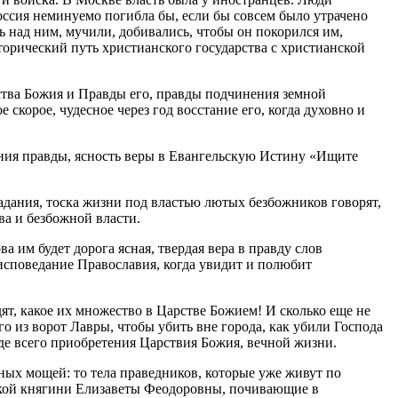
оссия неминуемо погибла бы, если бы совсем было утрачено
ь над ним, мучили, добивались, чтобы он покорился им,
торический путь христианского государства с христианской
рства Божия и Правды его, правды подчинения земной
 скорое, чудесное через год восстание его, когда духовно и
нания правды, ясность веры в Евангельскую Истину «Ищите
радания, тоска жизни под властью лютых безбожников говорят,
ва и безбожной власти.
ва им будет дорога ясная, твердая вера в правду слов
 исповедание Православия, когда увидит и полюбит
ят, какое их множество в Царстве Божием! И сколько еще не
 из ворот Лавры, чтобы убить вне города, как убили Господа
ежде всего приобретения Царствия Божия, вечной жизни.
ных мощей: то тела праведников, которые уже живут по
ликой княгини Елизаветы Феодоровны, почивающие в