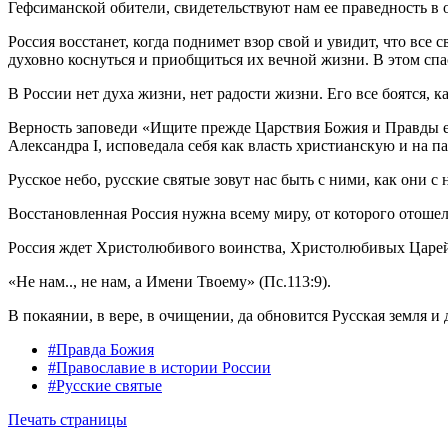
Гефсиманской обители, свидетельствуют нам ее праведность в 
Россия восстанет, когда поднимет взор свой и увидит, что все
духовно коснуться и приобщиться их вечной жизни. В этом спа
В России нет духа жизни, нет радости жизни. Его все боятся, к
Верность заповеди «Ищите прежде Царствия Божия и Правды его
Александра I, исповедала себя как власть христианскую и на п
Русское небо, русские святые зовут нас быть с ними, как они с
Восстановленная Россия нужна всему миру, от которого отошел 
Россия ждет Христолюбивого воинства, Христолюбивых Царей и
«Не нам.., не нам, а Имени Твоему» (Пс.113:9).
В покаянии, в вере, в очищении, да обновится Русская земля и д
#Правда Божия
#Православие в истории России
#Русские святые
Печать страницы