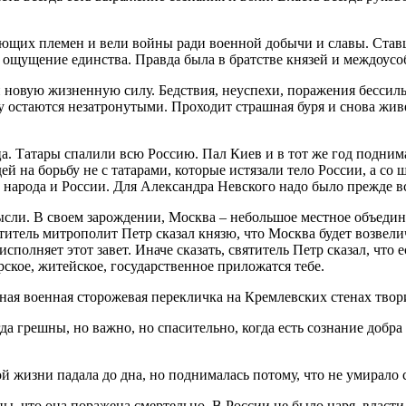
ющих племен и вели войны ради военной добычи и славы. Став
 ощущение единства. Правда была в братстве князей и междоусо
 новую жизненную силу. Бедствия, неуспехи, поражения бессил
му остаются незатронутыми. Проходит страшная буря и снова жи
ца. Татары спалили всю Россию. Пал Киев и в тот же год подним
 на борьбу не с татарами, которые истязали тело России, а со 
 народа и России. Для Александра Невского надо было прежде вс
ли. В своем зарождении, Москва – небольшое местное объединен
итель митрополит Петр сказал князю, что Москва будет возвеличе
сполняет этот завет. Иначе сказать, святитель Петр сказал, что
рское, житейское, государственное приложатся тебе.
чная военная сторожевая перекличка на Кремлевских стенах твор
да грешны, но важно, но спасительно, когда есть сознание добра 
й жизни падала до дна, но поднималась потому, что не умирало 
ены, что она поражена смертельно. В России не было царя, власт