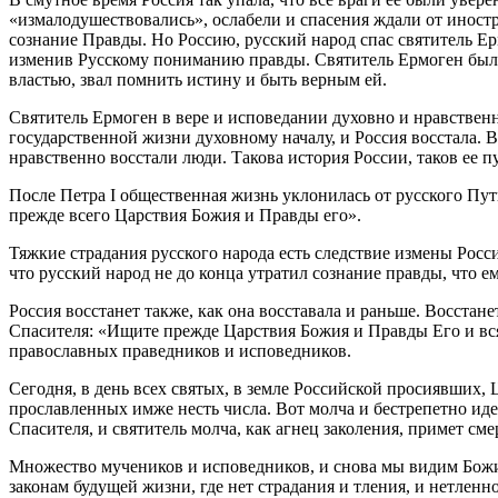
«измалодушествовались», ослабели и спасения ждали от иностр
сознание Правды. Но Россию, русский народ спас святитель Ерм
изменив Русскому пониманию правды. Святитель Ермоген был за
властью, звал помнить истину и быть верным ей.
Святитель Ермоген в вере и исповедании духовно и нравственн
государственной жизни духовному началу, и Россия восстала. В 
нравственно восстали люди. Такова история России, таков ее пу
После Петра I общественная жизнь уклонилась от русского Пут
прежде всего Царствия Божия и Правды его».
Тяжкие страдания русского народа есть следствие измены Росс
что русский народ не до конца утратил сознание правды, что е
Россия восстанет также, как она восставала и раньше. Восстанет
Спасителя: «Ищите прежде Царствия Божия и Правды Его и вся
православных праведников и исповедников.
Сегодня, в день всех святых, в земле Российской просиявших, 
прославленных имже несть числа. Вот молча и бестрепетно иде
Спасителя, и святитель молча, как агнец заколения, примет сме
Множество мучеников и исповедников, и снова мы видим Божие
законам будущей жизни, где нет страдания и тления, и нетле