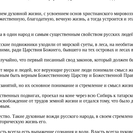
нем духовной жизни, с усвоением основ христианского мировозз
ожественную, благодатную, вечную жизнь, а тогда устроится и 
а в один народ и самым существенным свойством русских людей 
сские подвижники уходили от мирской суеты, в леса, на необита
 ними, ради Царствия Божиего, бывшего на тех островах и лесах 
случайно, что первый писанный свод законов, который должен б
л от мира и людей, все верующие русские люди понимали смысл жи
авным быть верным Божественному Царству и Божественной Прав
и занятий, но их основное понимание и стремление и смысл жизн
твенных подвигах, проехал на коне через всю Сибирь к татарск
 освобождение от трудов земной жизни и отдался тому, что было 
овым.
ство. Такие духовные вожди русского народа, в своем стремле
сторическую жизнь его.
сть всегда есть выражение сознания и воли. Власть всегда руко