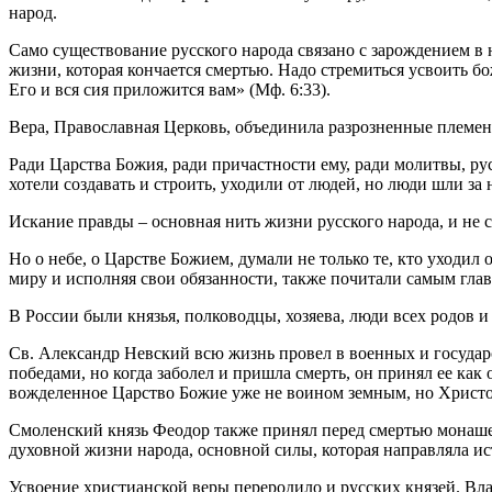
народ.
Само существование русского народа связано с зарождением в 
жизни, которая кончается смертью. Надо стремиться усвоить б
Его и вся сия приложится вам» (Мф. 6:33).
Вера, Православная Церковь, объединила разрозненные племен
Ради Царства Божия, ради причастности ему, ради молитвы, ру
хотели создавать и строить, уходили от людей, но люди шли за
Искание правды – основная нить жизни русского народа, и не 
Но о небе, о Царстве Божием, думали не только те, кто уходи
миру и исполняя свои обязанности, также почитали самым гл
В России были князья, полководцы, хозяева, люди всех родов 
Св. Александр Невский всю жизнь провел в военных и государс
победами, но когда заболел и пришла смерть, он принял ее как
вожделенное Царство Божие уже не воином земным, но Христ
Смоленский князь Феодор также принял перед смертью монаше
духовной жизни народа, основной силы, которая направляла и
Усвоение христианской веры переродило и русских князей. Вла