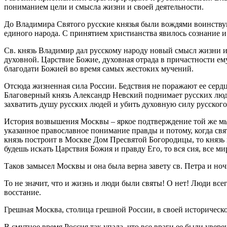
пониманием цели и смысла жизни и своей деятельности.
До Владимира Святого русские князья были вождями воинству
единого народа. С принятием христианства явилось сознание и
Св. князь Владимир дал русскому народу новый смысл жизни и
духовной. Царствие Божие, духовная отрада в причастности е
благодати Божией во время самых жестоких мучений.
Отсюда жизненная сила России. Бедствия не поражают ее серд
Благоверный князь Александр Невский поднимает русских людей
захватить душу русских людей и убить духовную силу русского
История возвышения Москвы – яркое подтверждение той же мыс
указанное православное понимание правды и потому, когда свят
князь построит в Москве Дом Пресвятой Богородицы, то князь и
будешь искать Царствия Божия и правду Его, то вся сия, все ми
Таков замысел Москвы и она была верна завету св. Петра и но
То не значит, что и жизнь и люди были святы! О нет! Люди всег
восстание.
Грешная Москва, столица грешной России, в своей историческо
В смутное время Россия так упала, что все враги ее были увер