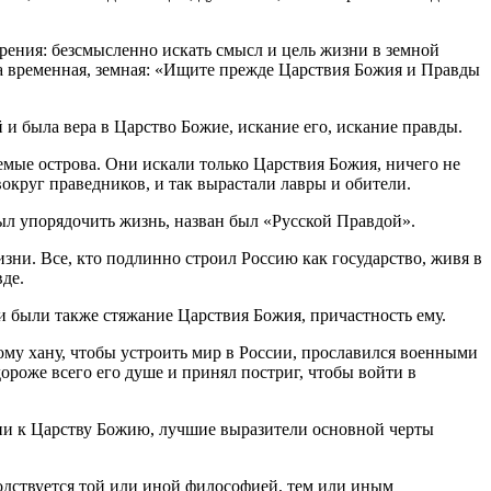
рения: безсмысленно искать смысл и цель жизни в земной
эта временная, земная: «Ищите прежде Царствия Божия и Правды
и была вера в Царство Божие, искание его, искание правды.
емые острова. Они искали только Царствия Божия, ничего не
вокруг праведников, и так вырастали лавры и обители.
ыл упорядочить жизнь, назван был «Русской Правдой».
зни. Все, кто подлинно строил Россию как государство, живя в
де.
и были также стяжание Царствия Божия, причастность ему.
ому хану, чтобы устроить мир в России, прославился военными
дороже всего его душе и принял постриг, чтобы войти в
нии к Царству Божию, лучшие выразители основной черты
водствуется той или иной философией, тем или иным