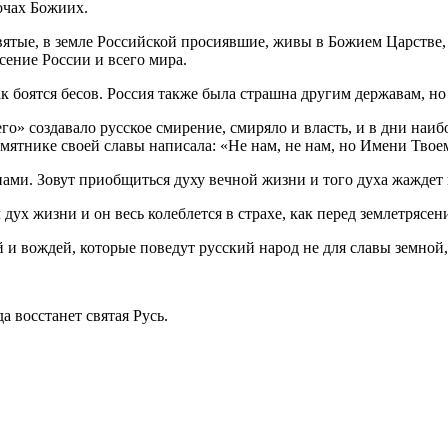
очах Божиих.
 святые, в земле Российской просиявшие, живы в Божием Царстве,
сение России и всего мира.
ак боятся бесов. Россия также была страшна другим державам, но 
» создавало русское смирение, смиряло и власть, и в дни наиб
амятнике своей славы написала: «Не нам, не нам, но Имени Твое
 нами. Зовут приобщиться духу вечной жизни и того духа жаждет 
дух жизни и он весь колеблется в страхе, как перед землетрясен
 вождей, которые поведут русский народ не для славы земной,
а восстанет святая Русь.