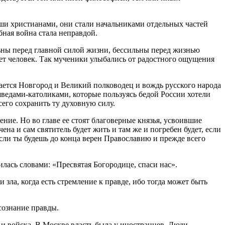
ши христианами, они стали начальниками отдельных частей
бная война стала неправдой.
ьны перед главной силой жизни, бессильны перед жизнью
вет человек. Так мученики улыбались от радостного ощущения
ается Новгород и Великий полководец и вождь русского народа
шведами-католиками, которые пользуясь бедой России хотели
его сохранить ту духовную силу.
ие. Но во главе ее стоят благоверные князья, усвоившие
на и сам святитель будет жить и там же и погребен будет, если
 если ты будешь до конца верен Православию и прежде всего
илась словами: «Пресвятая Богородице, спаси нас».
и зла, когда есть стремление к правде, ибо тогда может быть
сознание правды.
и и войска. В Москве власть была у иностранцев. Люди