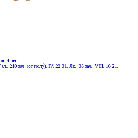
undefined
Гал., 210 зач. (от полу́), IV, 22-31.
Лк., 36 зач., VIII, 16-21.