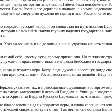
анцев, перед которыми заискивали. Гибель была неизбежна, и Р
оген. Враги России его держали в подвале, в кремле, издевалис
мучен до смерти, но духовно не сдался и звал Россию на ее ис
о возродил русский народ, и он снова стал на путь искания Ца
истории нельзя найти такую глубину падения государства и такое
ть.
и. Хотя уклонилась и не до конца, но она утратила ясность соз
ии самой себе, своему пути, своему призванию. Но те тяжкие ст
му духовно и нравственно тяжела неправда безбожного государст
, когда разгорится вера. Когда люди духовно восстанут, когда сно
 сия приложатся вам». Россия восстанет, когда полюбит Веру и
Церковь указывает их, и православные с духовным восторгом вид
т на смерть митрополит Киевский Владимир. Убийцы выводят его
рть за Христа, за Веру, за Русскую Церковь, за то, что искал пр
 благословение над их подвигом веры, и снова явление нетлен
нность мощей свидетельствуют о том. Так нетленные останки Ве