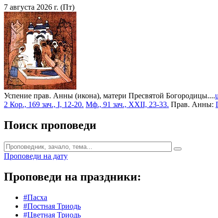
7 августа 2026 г. (Пт)
Успение прав. Анны (икона), матери Пресвятой Богородицы....
2 Кор., 169 зач., I, 12-20.
Мф., 91 зач., XXII, 23-33.
Прав. Анны:
Поиск проповеди
Проповеди на дату
Проповеди на праздники:
#Пасха
#Постная Триодь
#Цветная Триодь