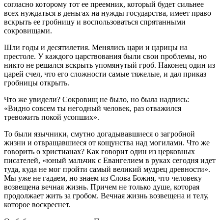
согласно которому тот ее преемник, который будет сильнее
всех нуждаться в деньгах на нужды государства, имеет право
вскрыть ее гробницу и воспользоваться спрятанными
сокровищами.
Шли годы и десятилетия. Менялись цари и царицы на
престоле. У каждого царствования были свои проблемы, но
никто не решался вскрыть упомянутый гроб. Наконец один из
царей счел, что его сложности самые тяжелые, и дал приказ
гробницы открыть.
Что же увидели? Сокровищ не было, но была надпись:
«Видно совсем ты негодный человек, раз отважился
тревожить покой усопших».
То были язычники, смутно догадывавшиеся о загробной
жизни и отвращавшиеся от кощунства над могилами. Что же
говорить о христианах? Как говорит один из церковных
писателей, «юный мальчик с Евангелием в руках сегодня идет
туда, куда не мог пройти самый великий мудрец древности».
Мы уже не гадаем, но знаем из Слова Божия, что человеку
возвещена вечная жизнь. Причем не только душе, которая
продолжает жить за гробом. Вечная жизнь возвещена и телу,
которое воскреснет.