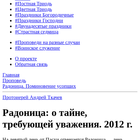
#Постная Триодь
#Цветная Триодь
#Праздники Богородичные
#Праздники Господни
#Двунадесятые праздники
#Страстная седмица
#Проповеди на разные случаи
#Воинское служение
О проекте
Обратная связь
Главная
Проповедь
Радоница. Поминовение усопших
Протоиерей Андрей Ткачев
Радоница: о тайне,
требующей уважения. 2012 г.
На девятый день от Пасхи отмечается Радоница — день