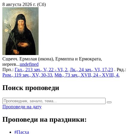
8 августа 2026 г. (Сб)
Сщмчч. Ермолая (икона), Ермиппа и Ермократа,
иереев...
undefined
Прп.:
Гал., 213 зач., V, 22 - VI, 2.
Лк., 24 зач., VI, 17-23
. Ряд.:
Рим., 119 зач., XV, 30-33.
Мф., 73 зач., XVII, 24 - XVIII, 4.
Поиск проповеди
Проповеди на дату
Проповеди на праздники:
#Пасха