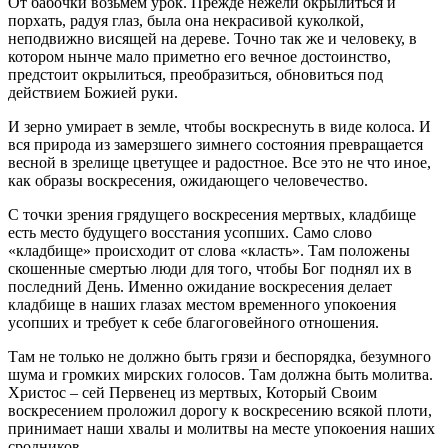
От бабочки возьмем урок. Прежде нежели окрылиться и
порхать, радуя глаз, была она некрасивой куколкой,
неподвижно висящей на дереве. Точно так же и человеку, в
котором нынче мало приметно его вечное достоинство,
предстоит окрылиться, преобразиться, обновиться под
действием Божией руки.
И зерно умирает в земле, чтобы воскреснуть в виде колоса. И
вся природа из замерзшего зимнего состояния превращается
весной в зрелище цветущее и радостное. Все это не что иное,
как образы воскресения, ожидающего человечество.
С точки зрения грядущего воскресения мертвых, кладбище
есть место будущего восстания усопших. Само слово
«кладбище» происходит от слова «класть». Там положены
скошенные смертью люди для того, чтобы Бог поднял их в
последний День. Именно ожидание воскресения делает
кладбище в наших глазах местом временного упокоения
усопших и требует к себе благоговейного отношения.
Там не только не должно быть грязи и беспорядка, безумного
шума и громких мирских голосов. Там должна быть молитва.
Христос – сей Первенец из мертвых, Который Своим
воскресением проложил дорогу к воскресению всякой плоти,
принимает наши хвалы и молитвы на месте упокоения наших
сродников.