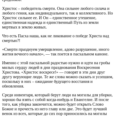
Христос – победитель смерти. Она сильнее любого силача и
любого гения, как индивидуального, так и коллективного. Но
Христос сильнее ее. И Он – единственное утешение,
единственная надежда и единственный Путь из земли
мертвых в землю живых.
Что есть Пасха наша, как не ликование о победе Христа над
смертью?!
«Смерти празднуем умерщвление, адово разрушение, иного
жития вечного начало», — так поется в пасхальном каноне.
Именно с этой пасхальной радостью нужно и идти на гробы
милых сердцу людей в дни празднования Воскресения
Христова. «Христос воскресе!» — говорят в эти дни друг
другу верующие люди. Те же слова можно сказать и усопшим,
поскольку в них – ожидание будущего восстания и
обновления.
Среди инвентаря, который берут люди на могилы для уборки,
хорошо бы взять с собой когда-нибудь и Евангелие. И после
того, как уборка закончится, можно будет открыть Слово
Божие и прочесть из него главу или две. Это будет лучший
венок из всех, которые до сих пор приносились на могилы