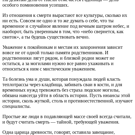
особого поминовения усопших.
Из отношения к смерти вырастают все культуры, сколько их
ни есть. Совсем не одно и то же думать о себе, что ты
временное и случайное явление под вечным шатром небес, и
наоборот, быть уверенным в том, что «небо свернется, как
свиток», а ты будешь существовать вечно.
Уважение к покойникам и местам их захоронения зависит
вовсе не от одной только памяти родственников. И
родственники лягут рядом, и близкой родни может не
остаться, а за могилами нужно все равно ухаживать и
относиться к ним с мистическим уважением.
Та болезнь ума и души, которая понуждала людей класть
теплотрассы через кладбища, забивать сваи в кости, и для
временных нужд тревожить без страха людские могилы,
обязана навсегда уйти в область истории. Пусть нюансы этой
истории, сколь жуткой, столь и противоестественной, изучают
специалисты.
Простые же люди в подавляющей массе своей всегда считали,
и будут считать смерть — тайной, требующей уважения.
Одна царица древности, говорят, оставила завещание,