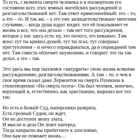
То есть, с момента смерти человека и в посмертном его
состоянии всех этих земных житейских рассуждений и
разглагольствований нет. Там ответ прямолинейный: это – то,
а это – то. И так же, – а это уже засвидетельствовано многими
случаями, – когда душа вдруг видит, что ей показывают ее
жизнь и все, что она делала – там нет того рассуждения,
которое у нас здесь есть: ну, это ничего, это неважно. Там
ясно: тут ты кривил душой, тут ты лгал, тут совершал
преступления – и нечего оправдываться, да и оправданий там
нет. Там совесть обличает неумолимо, и говорит: это ты так
делал, а это – так.
Это здесь мы еще пытаемся «запудрить» свою жизнь всякими
рассуждениями, разглагольствованиями. А там – то, о чем в
свое время сказал даже Лермонтов на смерть Пушкина в
стихотворении «На смерть поэта». Он был человек, конечно,
верующий и, естественно, как христианин, выразил все это
так:
Но есть и Божий Суд, наперсники разврата,
Есть грозный Судия, он ждет,
Он не доступен звону злата,
И мысли и дела Он знает наперед.
Тогда напрасно вы прибегните к злословью,
Оно вам не поможет вновь…