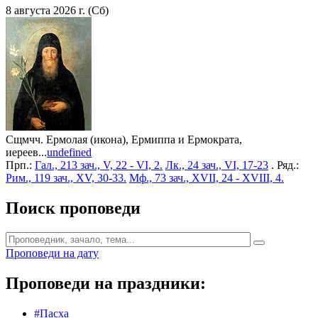
8 августа 2026 г. (Сб)
Сщмчч. Ермолая (икона), Ермиппа и Ермократа,
иереев...
undefined
Прп.:
Гал., 213 зач., V, 22 - VI, 2.
Лк., 24 зач., VI, 17-23
. Ряд.:
Рим., 119 зач., XV, 30-33.
Мф., 73 зач., XVII, 24 - XVIII, 4.
Поиск проповеди
Проповеди на дату
Проповеди на праздники:
#Пасха