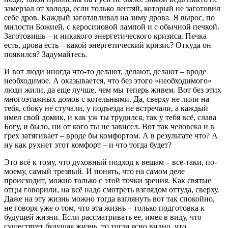
замерзал от холода, если только лентяй, который не заготовил
себе дров. Каждый заготавливал на зиму дрова. Я вырос, по
милости Божией, с керосиновой лампой и с обычной печкой.
Заготовишь – и никакого энергетического кризиса. Печка
есть, дрова есть – какой энергетический кризис? Откуда он
появился? Задумайтесь.
И вот люди иногда что-то делают, делают, делают – вроде
необходимое. А оказывается, что без этого «необходимого»
люди жили, да еще лучше, чем мы теперь живем. Вот без этих
многоэтажных домов с котельными. Да, сверху не лили на
тебя, сбоку не стучали, у подъезда не встречали, а каждый
имел свой домик, и как уж ты трудился, так у тебя всё, слава
Богу, и было, ни от кого ты не зависел. Вот так человека и в
грех затягивает – вроде бы комфортом. А в результате что? А
ну как рухнет этот комфорт – и что тогда будет?
Это всё к тому, что духовный подход к вещам – все-таки, по-
моему, самый трезвый. И понять, что на самом деле
происходит, можно только с этой точки зрения. Как святые
отцы говорили, на всё надо смотреть взглядом оттуда, сверху.
Даже на эту жизнь можно тогда взглянуть вот так спокойно,
не говоря уже о том, что эта жизнь – только подготовка к
будущей жизни. Если рассматривать ее, имея в виду, что
существует будущая жизнь, то тогда ясно видно, что,