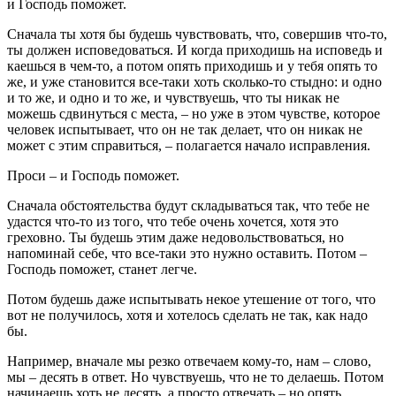
и Господь поможет.
Сначала ты хотя бы будешь чувствовать, что, совершив что-то,
ты должен исповедоваться. И когда приходишь на исповедь и
каешься в чем-то, а потом опять приходишь и у тебя опять то
же, и уже становится все-таки хоть сколько-то стыдно: и одно
и то же, и одно и то же, и чувствуешь, что ты никак не
можешь сдвинуться с места, – но уже в этом чувстве, которое
человек испытывает, что он не так делает, что он никак не
может с этим справиться, – полагается начало исправления.
Проси – и Господь поможет.
Сначала обстоятельства будут складываться так, что тебе не
удастся что-то из того, что тебе очень хочется, хотя это
греховно. Ты будешь этим даже недовольствоваться, но
напоминай себе, что все-таки это нужно оставить. Потом –
Господь поможет, станет легче.
Потом будешь даже испытывать некое утешение от того, что
вот не получилось, хотя и хотелось сделать не так, как надо
бы.
Например, вначале мы резко отвечаем кому-то, нам – слово,
мы – десять в ответ. Но чувствуешь, что не то делаешь. Потом
начинаешь хоть не десять, а просто отвечать – но опять