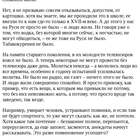
Нет, я не призываю совсем отказываться, допустим, от
картошки, хотя вы знаете, мы же проходили это в школе, ее
ввезли-то к нам где-то только в XVII-м веке. А до этого у нас
на Руси ее просто не было – и люди жили. Не говоря уже о
том, что водка, без которой многие сейчас, к несчастью, не
могут обходиться, – ее же тоже на Руси не было.
Табакокурения не было.
На памяти старшего поколения, в их молодости телевизоров
вовсе не было. А теперь некоторые не могут провести без
телевизора даже день. Молиться некогда – а молились люди во
все времена, особенно в годину испытаний усиливалась
молитва. Не было ни радио, ни газет – ничего этого не было.
И люди жили совершенно спокойно. Я просто привожу, как
пример, что есть вещи, к которым мы привыкли не потому,
что без них невозможно жить, а потому, что просто вроде так
заведено, так везде.
Например, умирает человек, устраивают поминки, и если там
не будет спиртного, то уже могут сказать: как же, не почтили.
Хотя какое там почтение – беззаконие полное, перепьются,
переругаются, да еще запоют, засмеются, анекдоты начнут
рассказывать. Это разве поминовение усопшего?