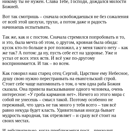
никому ты не нужен. Слава Тебе, Господи, дождался милости
Божией.
Вот так смотришь – сначала освобождаешься не без сожаления
от всей этой шелухи, трухи, а потом даже и радость
начинаешь испытывать.
Так же, как и с постом. Сначала стремился попробовать и то,
и это, была мечта об этом, о другом, кровная была обида:
кусок кто-то больше в рот положил, а у меня такого нету – как
же так? А потом: да ну, пусть себе ест на здоровье. Уже и
устал от всех этих яств. И всё уже по-другому
воспринимается. И так – во всем.
Как говорил наш старец отец Сергий, Царствие ему Небесное,
душу свою нужно перестраивать на евангельский строй.
Стоит себе чаще напоминать о том, о чем одна раба Божия
сказала. Она привела высказывание одного человека, очень
интересное: «У гроба карманов нет». Ничего из этого мира с
собой не унесешь – смысл такой. Поэтому особенно не
переживай, что здесь не так много у тебя всего – там всё
равно некуда будет класть. Удивительная иногда бывает
мудрость народная, так отрезвляет – и сразу всё стоит на
своих местах.
И действительно, когда приближается пост – приходит