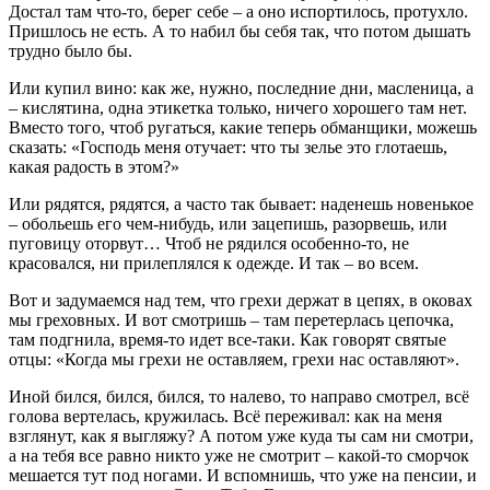
Достал там что-то, берег себе – а оно испортилось, протухло.
Пришлось не есть. А то набил бы себя так, что потом дышать
трудно было бы.
Или купил вино: как же, нужно, последние дни, масленица, а
– кислятина, одна этикетка только, ничего хорошего там нет.
Вместо того, чтоб ругаться, какие теперь обманщики, можешь
сказать: «Господь меня отучает: что ты зелье это глотаешь,
какая радость в этом?»
Или рядятся, рядятся, а часто так бывает: наденешь новенькое
– обольешь его чем-нибудь, или зацепишь, разорвешь, или
пуговицу оторвут… Чтоб не рядился особенно-то, не
красовался, ни прилеплялся к одежде. И так – во всем.
Вот и задумаемся над тем, что грехи держат в цепях, в оковах
мы греховных. И вот смотришь – там перетерлась цепочка,
там подгнила, время-то идет все-таки. Как говорят святые
отцы: «Когда мы грехи не оставляем, грехи нас оставляют».
Иной бился, бился, бился, то налево, то направо смотрел, всё
голова вертелась, кружилась. Всё переживал: как на меня
взглянут, как я выгляжу? А потом уже куда ты сам ни смотри,
а на тебя все равно никто уже не смотрит – какой-то сморчок
мешается тут под ногами. И вспомнишь, что уже на пенсии, и