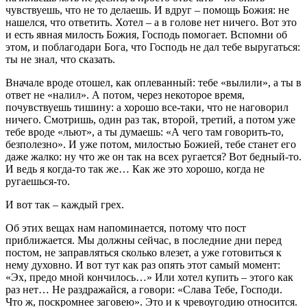
чувствуешь, что не то делаешь. И вдруг – помощь Божия: не
нашелся, что ответить. Хотел – а в голове нет ничего. Вот это
и есть явная милость Божия, Господь помогает. Вспомни об
этом, и поблагодари Бога, что Господь не дал тебе выругаться:
ты не знал, что сказать.
Вначале вроде отошел, как оплеванный: тебе «вылили», а ты в
ответ не «налил». А потом, через некоторое время,
почувствуешь тишину: а хорошо все-таки, что не наговорил
ничего. Смотришь, один раз так, второй, третий, а потом уже
тебе вроде «льют», а ты думаешь: «А чего там говорить-то,
безполезно». И уже потом, милостью Божией, тебе станет его
даже жалко: ну что же он так на всех ругается? Вот бедный-то.
И ведь я когда-то так же… Как же это хорошо, когда не
ругаешься-то.
И вот так – каждый грех.
Об этих вещах нам напоминается, потому что пост
приближается. Мы должны сейчас, в последние дни перед
постом, не заправляться сколько влезет, а уже готовиться к
нему духовно. И вот тут как раз опять этот самый момент:
«Эх, предо мной кончилось…» Или хотел купить – этого как
раз нет… Не раздражайся, а говори: «Слава Тебе, Господи.
Что ж, поскромнее заговею». Это и к чревоугодию относится.