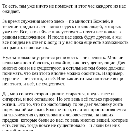
То есть, там уже ничто не поможет, и этот час каждого из нас
ожидает.
За время служения моего здесь – по милости Божией, в
течение тридцати лет – много здесь стояло людей, которых
уже нет. Все, кто сейчас присутствует – почти все новые, за
редким исключением. И после нас здесь будут другие, а мы
все пойдем на ответ к Богу, и у нас пока еще есть возможность
исправить свою жизнь.
Нужна только внутренняя решимость – не грешить. Многие
вещи можно отбросить, спокойно, как несуществующие. Для
многих они и не существуют, а остальные тем более должны
понимать, что без этого вполне можно обойтись. Например,
курение – нет этого, и всё. Или какие-то там плотские вещи –
нет этого, и всё, не существует.
Да, мир со всех сторон кричит, старается, предлагает: и
сигареты, и всё остальное. Но это ведь всё только призраки
жизни. Это то, что по-настоящему-то не дает человеку жить
нормальной жизнью. Больше того, если мы просто оглянемся
на тысячелетия существования человечества, на наших
предков, которые были до нас, то ведь многих вещей, которые
есть сейчас, тогда вовсе не существовало – и люди без них
спокойно жили.