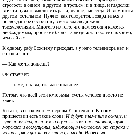
строгость в одном, в другом, в третьем: и в пище, и гляделки
все эти нужно выключить раз и, лучше, навсегда. И во многом
другом, остальном. Нужно, как говорится, возвратиться в
первозданное состояние, в котором люди жили
тысячелетиями. Многого из того, что нам сегодня кажется
необходимым, просто не было – а люди жили более спокойно,
чем сейчас.
К одному рабу Божиему приходят, а у него телевизора нет, и
спрашивают:
— Как же ты живешь?
Он отвечает:
— Так же, как вы, только спокойнее.
Потому что всей этой кутерьмы, суеты человек просто не
знает.
Кстати, в сегодняшнем первом Евангелии о Втором
пришествии есть такие слова:
И будут знамения в солнце, и
луне, и звездах, и на земли туга языком, от нечаяния, шума
морскаго и возмущения, издыхающим человеком от страха и
чаяния грядущих на вселенную, силы бо Небесныя