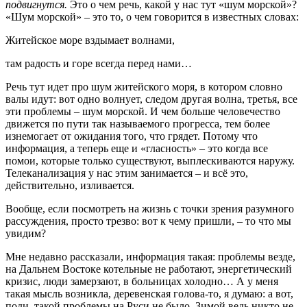
подвигнутся.
Это о чем речь, какой у нас тут «шум морской»?
«Шум морской» – это то, о чем говорится в известных словах:
Житейское море вздымает волнами,
там радость и горе всегда перед нами…
Речь тут идет про шум житейского моря, в котором словно
валы идут: вот одно волнует, следом другая волна, третья, все
эти проблемы – шум морской. И чем больше человечество
движется по пути так называемого прогресса, тем более
изнемогает от ожидания того, что грядет. Потому что
информация, а теперь еще и «гласность» – это когда все
помои, которые только существуют, выплескиваются наружу.
Телеканализация у нас этим занимается – и всё это,
действительно, изливается.
Вообще, если посмотреть на жизнь с точки зрения разумного
рассуждения, просто трезво: вот к чему пришли, – то что мы
увидим?
Мне недавно рассказали, информация такая: проблемы везде,
на Дальнем Востоке котельные не работают, энергетический
кризис, люди замерзают, в больницах холодно… А у меня
такая мысль возникла, деревенская голова-то, я думаю: а вот,
поди, такой проблемы на Руси не было. Зимой ведь никто не