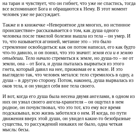
на таран и чувствует, что он гибнет, что уже не спастись, тогда
все вспоминают Бога и обращаются к Нему. В этот момент
человек уже не рассуждает.
Также и в книжечке «Невероятное для многих, но истинное
происшествие» рассказывается о том, как душа одного
человека после тяжелой болезни вышла из тела – он умер. И
то, что называется агонией, метание это – это было
стремление освободиться: как он потом написал, его как будто
что-то давило, и он понял, что это значит:
земля еси и в землю
отыдеши.
Тело начало стремиться к земле, но душа-то – не от
земли, она – от Бога, и душа пыталась вырваться из этого
гнета, который давил на нее, прижимая ее к земле. И это
выглядело так, что человек метался: тело стремилось в одну, а
душа – в другую сторону. Потом, наконец, душа вырвалась из
оков тела, и он увидел себя вне тела своего.
И вот, когда его душа была несена двумя ангелами, в одном из
них он узнал своего ангела-хранителя – он ощутил в нем
родное, он почувствовал, что это тот, кто ему все время
подсказывал, всю жизнь заботился о нем. И когда, по пути
движения вверх этой души, он увидел какие-то безобразные
существа, то рассуждений никаких не было, одна четкая
мысль: бесы.