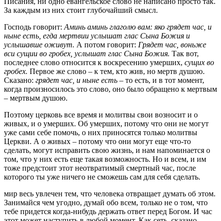
Писания, ни одно евангельское слово не написано просто так.
За каждым из них стоит глубочайший смысл.
Господь говорит:
Аминь аминь глаголю вам: яко грядет час, и
ныне есть, егда мертвии услышат глас Сына Божия и
услышавше оживут.
А потом говорит:
Грядет час, воньже
вси сущии во гробех, услышат глас Сына Божия.
Так вот,
последнее слово относится к воскресению умерших,
сущих во
гробех.
Первое же слово – к тем, кто жив, но мертв душою.
Сказано:
грядет час, и ныне есть
– то есть, и в тот момент,
когда произносилось это слово, оно было обращено к мертвым
– мертвым душою.
Поэтому церковь все время и молитвы свои возносит и о
живых, и о умерших. Об умерших, потому что они не могут
уже сами себе помочь, о них приносятся только молитвы
Церкви. А о живых – потому что они могут еще что-то
сделать, могут исправить свою жизнь, и нам напоминается о
том, что у них есть еще такая возможность. Но и всем, и им
тоже предстоит этот неотвратимый смертный час, после
которого ты уже ничего не сможешь сам для себя сделать.
мир весь увлечен тем, что человека отвращает думать об этом.
Занимайся чем угодно, думай обо всем, только не о том, что
тебе придется когда-нибудь держать ответ перед Богом. И час
этот может наступить в любой момент. Как сеть, сказано,