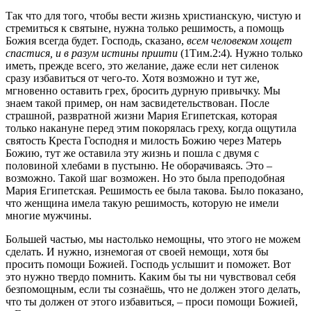
Так что для того, чтобы вести жизнь христианскую, чистую и
стремиться к святыне, нужна только решимость, а помощь
Божия всегда будет. Господь, сказано,
всем человеком хощет
спастися, и в разум истины приити
(1Тим.2:4)
.
Нужно только
иметь, прежде всего, это желание, даже если нет силенок
сразу избавиться от чего-то. Хотя возможно и тут же,
мгновенно оставить грех, бросить дурную привычку. Мы
знаем такой пример, он нам засвидетельствован. После
страшной, развратной жизни Мария Египетская, которая
только накануне перед этим покорялась греху, когда ощутила
святость Креста Господня и милость Божию через Матерь
Божию, тут же оставила эту жизнь и пошла с двумя с
половиной хлебами в пустыню. Не оборачиваясь. Это –
возможно. Такой шаг возможен. Но это была преподобная
Мария Египетская. Решимость ее была такова. Было показано,
что женщина имела такую решимость, которую не имели
многие мужчины.
Большей частью, мы настолько немощны, что этого не можем
сделать. И нужно, изнемогая от своей немощи, хотя бы
просить помощи Божией. Господь услышит и поможет. Вот
это нужно твердо помнить. Каким бы ты ни чувствовал себя
безпомощным, если ты сознаёшь, что не должен этого делать,
что ты должен от этого избавиться, – проси помощи Божией,