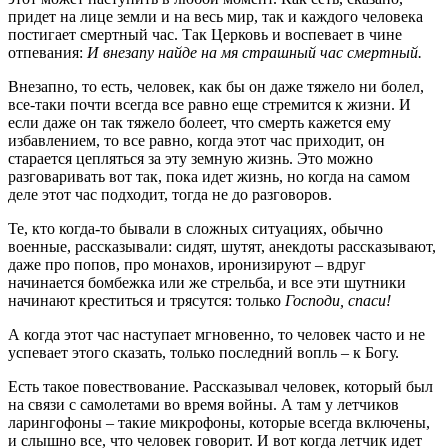
придет на лице земли и на весь мир, так и каждого человека
постигает смертный час. Так Церковь и воспевает в чине
отпевания:
И внезапу найде на мя страшный час смертный.
Внезапно, то есть, человек, как бы он даже тяжело ни болел,
все-таки почти всегда все равно еще стремится к жизни. И
если даже он так тяжело болеет, что смерть кажется ему
избавлением, то все равно, когда этот час приходит, он
старается цепляться за эту земную жизнь. Это можно
разговаривать вот так, пока идет жизнь, но когда на самом
деле этот час подходит, тогда не до разговоров.
Те, кто когда-то бывали в сложных ситуациях, обычно
военные, рассказывали: сидят, шутят, анекдоты рассказывают,
даже про попов, про монахов, иронизируют – вдруг
начинается бомбежка или же стрельба, и все эти шутники
начинают креститься и трясутся: только
Господи, спаси!
А когда этот час наступает мгновенно, то человек часто и не
успевает этого сказать, только последний вопль – к Богу.
Есть такое повествование. Рассказывал человек, который был
на связи с самолетами во время войны. А там у летчиков
ларингофоны – такие микрофоны, которые всегда включены,
и слышно все, что человек говорит. И вот когда летчик идет