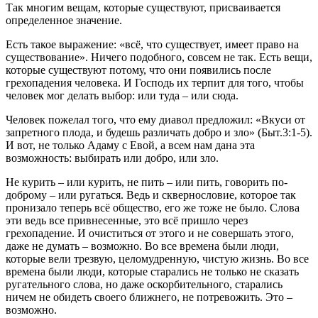
Так многим вещам, которые существуют, присваивается
определенное значение.
Есть такое выражение: «всё, что существует, имеет право на
существование». Ничего подобного, совсем не так. Есть вещи,
которые существуют потому, что они появились после
грехопадения человека. И Господь их терпит для того, чтобы
человек мог делать выбор: или туда – или сюда.
Человек пожелал того, что ему диавол предложил: «Вкуси от
запретного плода, и будешь различать добро и зло» (Быт.3:1-5).
И вот, не только Адаму с Евой, а всем нам дана эта
возможность: выбирать или добро, или зло.
Не курить – или курить, не пить – или пить, говорить по-
доброму – или ругаться. Ведь и сквернословие, которое так
пронизало теперь всё общество, его же тоже не было. Слова
эти ведь все привнесенные, это всё пришло через
грехопадение. И очиститься от этого и не совершать этого,
даже не думать – возможно. Во все времена были люди,
которые вели трезвую, целомудренную, чистую жизнь. Во все
времена были люди, которые старались не только не сказать
ругательного слова, но даже оскорбительного, старались
ничем не обидеть своего ближнего, не потревожить. Это –
возможно.