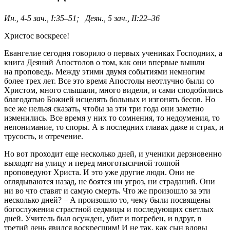
Ин., 4-5 зач., I:35–51; Деян., 5 зач., II:22–36
Христос воскресе!
Евангелие сегодня говорило о первых учениках Господних, а
книга Деяний Апостолов о том, как они впервые вышли
на проповедь. Между этими двумя событиями немногим
более трех лет. Все это время Апостолы неотлучно были со
Христом, много слышали, много видели, и сами сподобились
благодатью Божией исцелять больных и изгонять бесов. Но
все же нельзя сказать, чтобы за эти три года они заметно
изменились. Все время у них то сомнения, то недоумения, то
непонимание, то споры. А в последних главах даже и страх, и
трусость, и отречение.
Но вот проходит еще несколько дней, и ученики дерзновенно
выходят на улицу и перед многотысячной толпой
проповедуют Христа. И это уже другие люди. Они не
оглядываются назад, не боятся ни угроз, ни страданий. Они
ни во что ставят и самую смерть. Что же произошло за эти
несколько дней? – А произошло то, чему были посвящены
богослужения страстной седмицы и последующих светлых
дней. Учитель был осужден, убит и погребен, и вдруг, в
третий день явился воскресшим! И не так, как сын вдовы