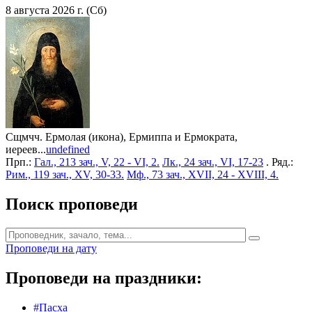
8 августа 2026 г. (Сб)
Сщмчч. Ермолая (икона), Ермиппа и Ермократа,
иереев...
undefined
Прп.:
Гал., 213 зач., V, 22 - VI, 2.
Лк., 24 зач., VI, 17-23
. Ряд.:
Рим., 119 зач., XV, 30-33.
Мф., 73 зач., XVII, 24 - XVIII, 4.
Поиск проповеди
Проповеди на дату
Проповеди на праздники:
#Пасха