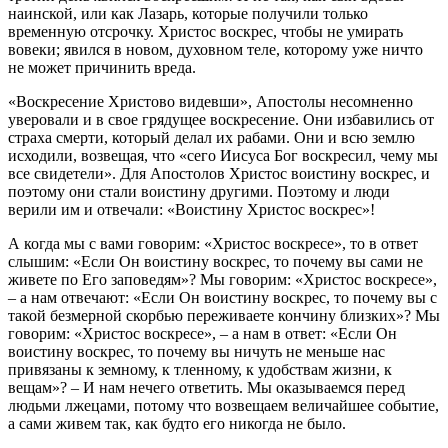
наинской, или как Лазарь, которые получили только
временную отсрочку. Христос воскрес, чтобы не умирать
вовеки; явился в новом, духовном теле, которому уже ничто
не может причинить вреда.
«Воскресение Христово видевши», Апостолы несомненно
уверовали и в свое грядущее воскресение. Они избавились от
страха смерти, который делал их рабами. Они и всю землю
исходили, возвещая, что «сего Иисуса Бог воскресил, чему мы
все свидетели». Для Апостолов Христос воистину воскрес, и
поэтому они стали воистину другими. Поэтому и люди
верили им и отвечали: «Воистину Христос воскрес»!
А когда мы с вами говорим: «Христос воскресе», то в ответ
слышим: «Если Он воистину воскрес, то почему вы сами не
живете по Его заповедям»? Мы говорим: «Христос воскресе»,
– а нам отвечают: «Если Он воистину воскрес, то почему вы с
такой безмерной скорбью переживаете кончину близких»? Мы
говорим: «Христос воскресе», – а нам в ответ: «Если Он
воистину воскрес, то почему вы ничуть не меньше нас
привязаны к земному, к тленному, к удобствам жизни, к
вещам»? – И нам нечего ответить. Мы оказываемся перед
людьми лжецами, потому что возвещаем величайшее событие,
а сами живем так, как будто его никогда не было.