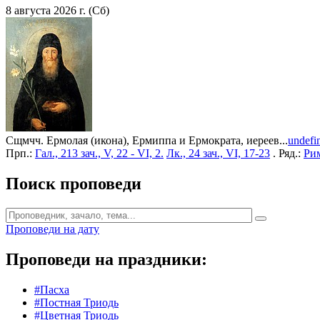
8 августа 2026 г. (Сб)
Сщмчч. Ермолая (икона), Ермиппа и Ермократа, иереев...
undefi
Прп.:
Гал., 213 зач., V, 22 - VI, 2.
Лк., 24 зач., VI, 17-23
. Ряд.:
Рим
Поиск проповеди
Проповеди на дату
Проповеди на праздники:
#Пасха
#Постная Триодь
#Цветная Триодь