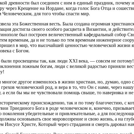
окой древности был соединен с ним в единый праздник, почему 
у через Крещение на Иордане, когда голос Бога Отца и сошестви
 Человеческим, для того чтобы спасти мир.
вела эта Божественная весть. Была создана огромная христианск
ция достигла своего особого расцвета в Византии, и действител
нтинополе был построен величественный кафедральный собор С
м временам, да и не только по тем временам инженерное соору
 пришел в мир, что высочайшей ценностью человеческой жизни я
овека с Богом.
 были просвещены так, как люди XXI века, — совсем не потому! 
поклонения ложным богам, люди с великой радостью приняли вес
у!
и многое другое изменилось в жизни христиан, но, думаю, одно 
грехов человеческий род, и вера в то, что Он с нами, через наш
, а если бы мы не чувствовали помощь свыше, то наверняка и не
историческому происхождению, так и по тому благочестию, с к
ии Триединого Бога в роде человеческом и, конечно, призывает в
го поколения убедительные и привлекательные, а для последующи
 должны основывать свое мировоззрение и свою жизнь, а на глуб
м Иисусе Христе, Который через страдания и смерть даровал на