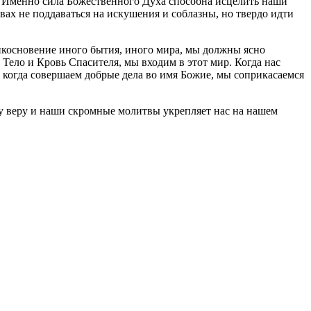
. Именно сила Божественного Духа способна исцелить наши
вах не поддаваться на искушения и соблазны, но твердо идти
рикосновение иного бытия, иного мира, мы должны ясно
 Тело и Кровь Спасителя, мы входим в этот мир. Когда нас
 когда совершаем добрые дела во имя Божие, мы соприкасаемся
ашу веру и наши скромные молитвы укрепляет нас на нашем