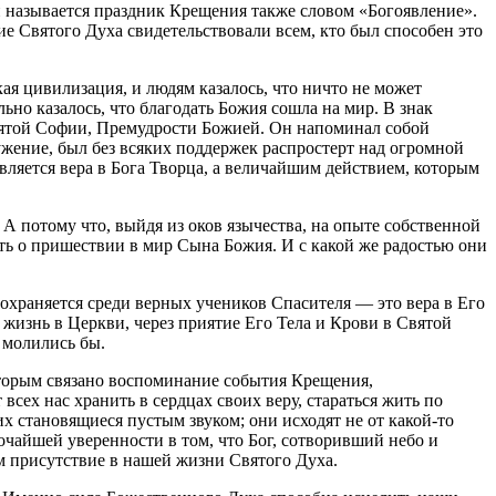
и называется праздник Крещения также словом «Богоявление».
е Святого Духа свидетельствовали всем, кто был способен это
ая цивилизация, и людям казалось, что ничто не может
ьно казалось, что благодать Божия сошла на мир. В знак
вятой Софии, Премудрости Божией. Он напоминал собой
жение, был без всяких поддержек распростерт над огромной
вляется вера в Бога Творца, а величайшим действием, которым
А потому что, выйдя из оков язычества, на опыте собственной
ть о пришествии в мир Сына Божия. И с какой же радостью они
сохраняется среди верных учеников Спасителя — это вера в Его
у жизнь в Церкви, через приятие Его Тела и Крови в Святой
 молились бы.
оторым связано воспоминание события Крещения,
сех нас хранить в сердцах своих веру, стараться жить по
х становящиеся пустым звуком; они исходят не от какой-то
очайшей уверенности в том, что Бог, сотворивший небо и
м присутствие в нашей жизни Святого Духа.