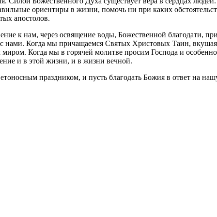
я. Силой Божественного Духа существует вера в сердцах людей
авильные ориентиры в жизни, помочь ни при каких обстоятельст
тых апостолов.
овение к нам, через освящение воды, Божественной благодати, п
ом с нами. Когда мы причащаемся Святых Христовых Таин, вкушая
 миром. Когда мы в горячей молитве просим Господа и особенно
ение и в этой жизни, и в жизни вечной.
 светоносным праздником, и пусть благодать Божия в ответ на н