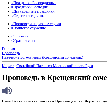
#Праздники Богородичные
#Праздники Господни
#Двунадесятые праздники
#Страстная седмица
#Проповеди на разные случаи
#Воинское служение
О проекте
Обратная связь
Главная
Проповедь
Навечерие Богоявления (Крещенский сочельник)
Кирилл, Святейший Патриарх Московский и всея Руси
Проповедь в Крещенский соче
Ваши Высокопреосвященства и Преосвященства! Дорогие отцы,