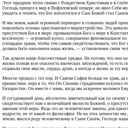
Этот праздник тесно связан с Рождеством Христовым и в глуб
Господь пришел в мир в Вифлеемской пещере, но явил Себя мир
увидеть и понять, что Бог воплотился и Сын Божий стал Сыном
И мы знаем, какой огромный переворот в сознании людей произ
поколебать основы христианского мироустройства. Эта цивилиза
присутствия Бога в мире, промышления Бога о мире в Конста
вселенную — огромный купол, совершенно феноменальное по те
площадью храма, чтобы тем самым свидетельствовать, что Бог
должна быть наполнена наша жизнь, — установление связи чел
Так думали наши благочестивые предки. Не потому, что они не
жизни познав всю опасность языческих заблуждений, то есть 
отдавали свои мысли, сердца, души, а иногда и жизнь за эту вер
Многое прошло с тех пор. И Святая София больше не храм, да 
пришествие, вера в то, что Он Своими страданиями искупил от 
Евхаристии. Он вместе с нами, когда мы искренне молимся Ему
И сегодняшний день, абсолютно замечательный как по своему 
свидетельствует нам о величайшей милости Божией, о присутств
законам этой веры. Ведь это не человеческие законы, для одно
мудрости, не от какой-то философии. Не на этих ценностях мы
землю, явился роду человеческому в Сыне Своем, Господе наше