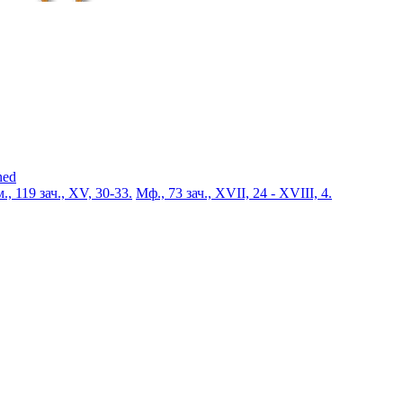
ned
., 119 зач., XV, 30-33.
Мф., 73 зач., XVII, 24 - XVIII, 4.