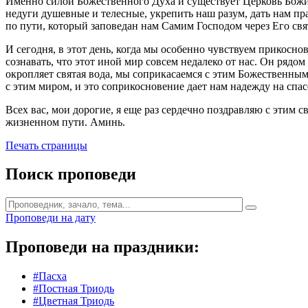
Именно силой Божественного Духа и существует Церковь Божи
недуги душевные и телесные, укрепить наш разум, дать нам пр
по пути, который заповедан нам Самим Господом через Его свя
И сегодня, в этот день, когда мы особенно чувствуем прикосн
сознавать, что этот иной мир совсем недалеко от нас. Он ряд
окропляет святая вода, мы соприкасаемся с этим Божественным
с этим миром, и это соприкосновение дает нам надежду на спас
Всех вас, мои дорогие, я еще раз сердечно поздравляю с этим
жизненном пути. Аминь.
Печать страницы
Поиск проповеди
Проповеди на дату
Проповеди на праздники:
#Пасха
#Постная Триодь
#Цветная Триодь