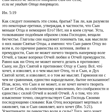
если не увидит Отца творящего.
Ин. 5:19
Как следует понимать эти слова, братья? Так ли, как разумели
это некоторые еретики, утверждая, в частности, что Сын
меньше Отца и немощнее Его? Нет, ни в коем случае. Уста,
толковавшие подобным образом слова Господни, вещали
бесчестье. Глаголы сии надлежит понимать так, как мыслили
о них наши Святые Отцы, а именно: что Сын равен Отцу во
всем и, по причине равенства их хотения, любви и
премудрости, Сын не может ничего творить наперекор воле
Отчей, а также вопреки Отчей любви и Отчей премудрости.
Равно как ни Отец не может ничего делать в противовес
Сыну, ни Дух Святой в противовес Отцу и Сыну. Всё, что́
хочет, и изволяет, и о чем мыслит Отец, то́ и Сын, и Дух
Святой хотят, и изволяют, и о том же мыслят. Гармония ни с
чем не сравнимая, единство нараздельное, бытие несказанное!
Итак, ясно, что Сын и не может, и не хочет ничего творить
Сам от Себя, по собственному изволению, без сообразности и
единства с силой Отчей и волей Отчей. А о том, что это
изъяснение точно, свидетельствует Сам Господь Своими
последующими словами: Как Отец воскрешает мертвых и
оживляет, так и Сын оживляет, кого хочет (Ин. 5:21).
Усматриваете ли равенство воли и силы? Того, чего хочет