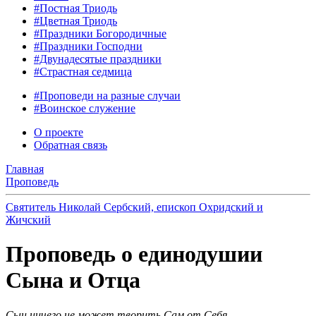
#Постная Триодь
#Цветная Триодь
#Праздники Богородичные
#Праздники Господни
#Двунадесятые праздники
#Страстная седмица
#Проповеди на разные случаи
#Воинское служение
О проекте
Обратная связь
Главная
Проповедь
Святитель Николай Сербский, епископ Охридский и
Жичский
Проповедь о единодушии
Сына и Отца
Сын ничего не может творить Сам от Себя,