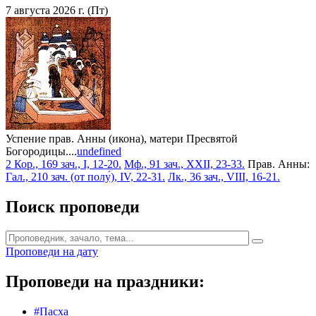
7 августа 2026 г. (Пт)
Успение прав. Анны (икона), матери Пресвятой
Богородицы....
undefined
2 Кор., 169 зач., I, 12-20.
Мф., 91 зач., XXII, 23-33.
Прав. Анны:
Гал., 210 зач. (от полу́), IV, 22-31.
Лк., 36 зач., VIII, 16-21.
Поиск проповеди
Проповеди на дату
Проповеди на праздники:
#Пасха